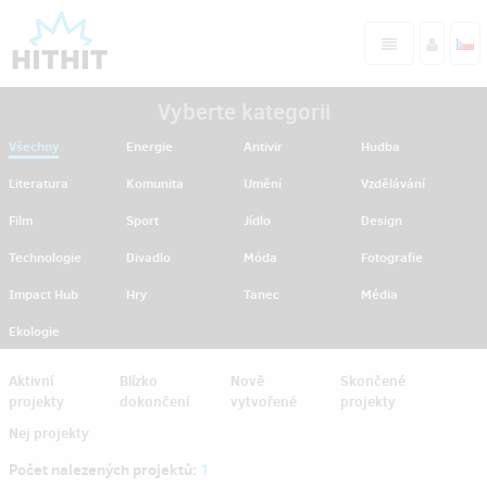
Vyberte kategorii
Všechny
Energie
Antivir
Hudba
Literatura
Komunita
Umění
Vzdělávání
Film
Sport
Jídlo
Design
Technologie
Divadlo
Móda
Fotografie
Impact Hub
Hry
Tanec
Média
Ekologie
Aktivní
Blízko
Nově
Skončené
projekty
dokončení
vytvořené
projekty
Nej projekty
Počet nalezených projektů:
1