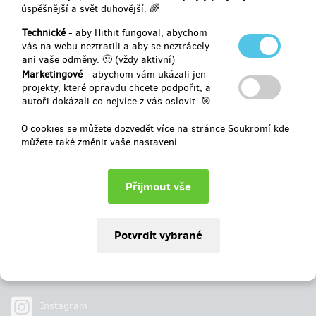
dalších.
úspěšnější a svět duhovější. 🌈
Vybráno
200 Kč
z
20 000 Kč
Technické
- aby Hithit fungoval, abychom
vás na webu neztratili a aby se neztrácely
ani vaše odměny. 🙂 (vždy aktivní)
1
%
Neúspěšný
Marketingové
- abychom vám ukázali jen
projekty, které opravdu chcete podpořit, a
autoři dokázali co nejvíce z vás oslovit. 🎯
O cookies se můžete dozvedět více na stránce
Soukromí
kde
můžete také změnit vaše nastavení.
Najdete nás na
Facebook
Instagram