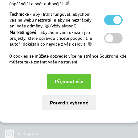
úspěšnější a svět duhovější. 🌈
Vybráno
113 660 Kč
z
100 000 Kč
Technické
- aby Hithit fungoval, abychom
vás na webu neztratili a aby se neztrácely
ani vaše odměny. 🙂 (vždy aktivní)
113
%
Úspěšně dokončený
Marketingové
- abychom vám ukázali jen
projekty, které opravdu chcete podpořit, a
autoři dokázali co nejvíce z vás oslovit. 🎯
O cookies se můžete dozvedět více na stránce
Soukromí
kde
můžete také změnit vaše nastavení.
Najdete nás na
Facebook
Instagram