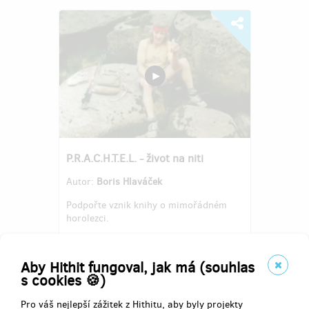
P.R.A.C.H.T.E.L. - život na niti
Autor:
Boris Hlaváček
Podpořte vznik knihy o mimořádném
horolezci.
Aby Hithit fungoval, jak má (souhlas
s cookies 🍪)
Pro váš nejlepší zážitek z Hithitu, aby byly projekty