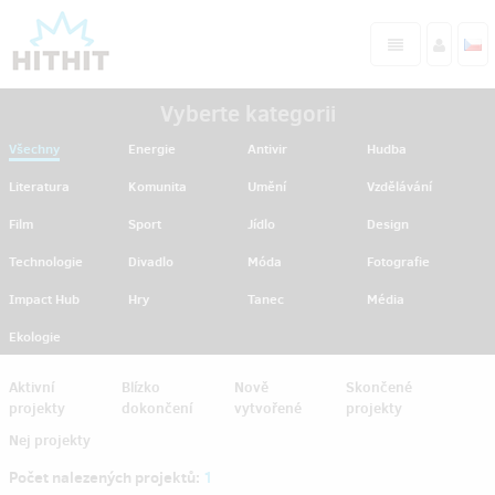
Vyberte kategorii
Všechny
Energie
Antivir
Hudba
Literatura
Komunita
Umění
Vzdělávání
Film
Sport
Jídlo
Design
Technologie
Divadlo
Móda
Fotografie
Impact Hub
Hry
Tanec
Média
Ekologie
Aktivní
Blízko
Nově
Skončené
projekty
dokončení
vytvořené
projekty
Nej projekty
Počet nalezených projektů:
1