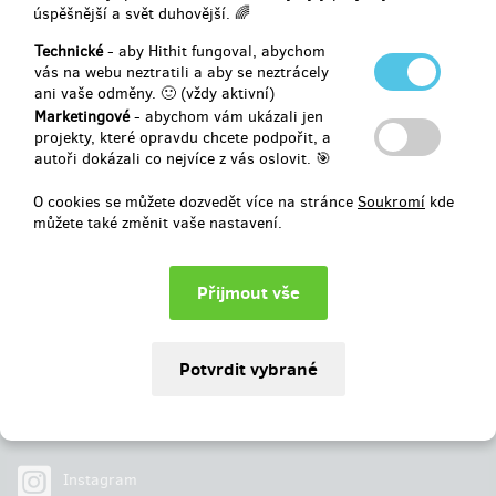
úspěšnější a svět duhovější. 🌈
Vybráno
123 630 Kč
z
120 000 Kč
Technické
- aby Hithit fungoval, abychom
vás na webu neztratili a aby se neztrácely
ani vaše odměny. 🙂 (vždy aktivní)
103
%
Úspěšně dokončený
Marketingové
- abychom vám ukázali jen
projekty, které opravdu chcete podpořit, a
autoři dokázali co nejvíce z vás oslovit. 🎯
O cookies se můžete dozvedět více na stránce
Soukromí
kde
můžete také změnit vaše nastavení.
Najdete nás na
Facebook
Instagram