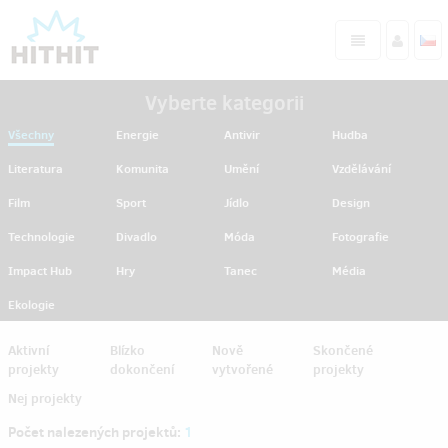
Vyberte kategorii
Všechny
Energie
Antivir
Hudba
Literatura
Komunita
Umění
Vzdělávání
Film
Sport
Jídlo
Design
Technologie
Divadlo
Móda
Fotografie
Impact Hub
Hry
Tanec
Média
Ekologie
Aktivní
Blízko
Nově
Skončené
projekty
dokončení
vytvořené
projekty
Nej projekty
Počet nalezených projektů:
1