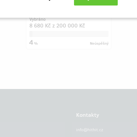
Vybráno
8 680 Kč
z
200 000 Kč
4
%
Neúspěšný
Kontakty
info@hithit.cz