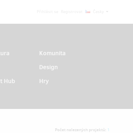
Přihlásit se
Registrovat
Česky
tura
Komunita
Design
t Hub
Hry
Počet nalezených projektů:
1