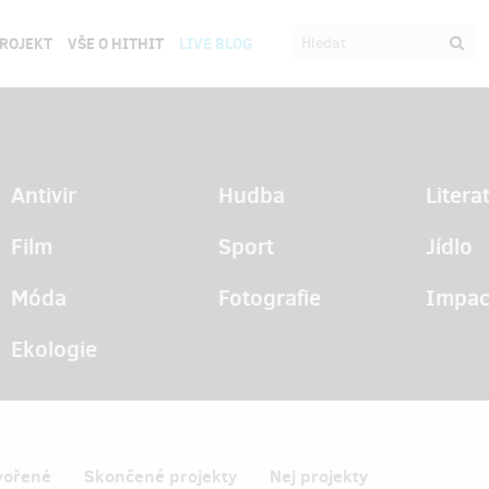
PROJEKT
VŠE O HITHIT
LIVE BLOG
Antivir
Hudba
Litera
Film
Sport
Jídlo
Móda
Fotografie
Impac
Ekologie
vořené
Skončené projekty
Nej projekty