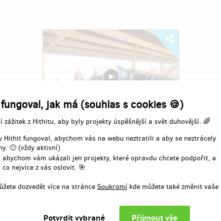
 fungoval, jak má (souhlas s cookies 🍪)
í zážitek z Hithitu, aby byly projekty úspěšnější a svět duhovější. 🌈
Crazy High - pomozte vytvořit
 Hithit fungoval, abychom vás na webu neztratili a aby se neztrácely
jedinečný dokument
y. 🙂 (vždy aktivní)
 abychom vám ukázali jen projekty, které opravdu chcete podpořit, a
Autor:
Jan Koldušek
 co nejvíce z vás oslovit. 🎯
Pomoz nám vytvořit dokument o tom,
ůžete dozvedět více na stránce
Soukromí
kde můžete také změnit vaše 
jak si dva šílenci koupili v USA letadlo a
přiletěli s ním domů! Jedinečný projekt
dvou mladých pilotů snažící se o téměř
nemožné.