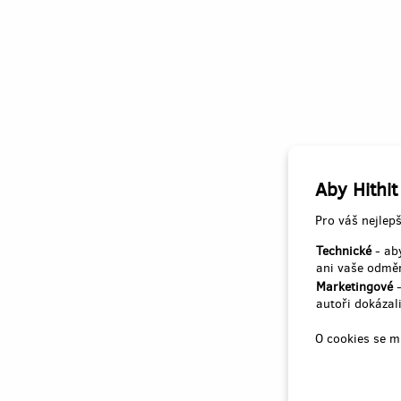
Aby Hithit
Pro váš nejlepš
Technické
- aby
ani vaše odměn
Marketingové
-
autoři dokázali
O cookies se m