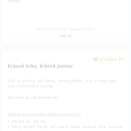
podobě.
Doručení odměny: nespecifikováno
300 Kč
prodáno 26
Krásné triko, krásná pomoc
Staň se součástí naší rodiny, našeho příběhu - kup si tohle super
triko z FITPEOPLE merche.
Děkujeme za tvůj finanční dar.
Velikost a barvu trička uveďte v poznámce:
Pánská vel.: XS-3XL
Barva pánská: Černá, bílá, tmavě modrá, neonově žlutá, neonově