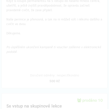
Když si koupíš permanentku na 5 vstupů do našeho fitness centra,
ušetříš, a ještě zvýšíš pravděpodobnost, že opravdu začneš
pravidelně cvičit, že zase přijdeš.
Naše permice je přenosná, a tak na ni můžeš vzít i někoho dalšího a
cvičit ve dvou.
Děkujeme.
Po úspěšném ukončení kampaně ti voucher zašleme v elektronické
podobě.
Doručení odměny: nespecifikováno
500 Kč
prodáno 10
5x vstup na skupinové lekce