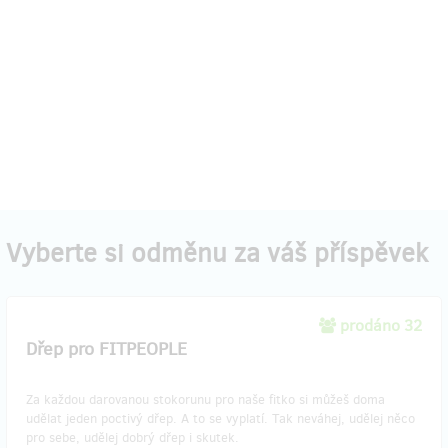
Vyberte si odměnu za váš příspěvek
prodáno 32
Dřep pro FITPEOPLE
Za každou darovanou stokorunu pro naše fitko si můžeš doma
udělat jeden poctivý dřep. A to se vyplatí. Tak neváhej, udělej něco
pro sebe, udělej dobrý dřep i skutek.