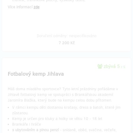
Více informací
zde
Doručení odměny: nespecifikováno
7 200 Kč
zbývá 5
z 5
Fotbalový kemp Jihlava
Máš doma mladého sportovce? Tyto letní prázdniny pořádáme v
Jihlavě fotbalový kemp ve spolupráci s Brankářskou akademií
Jaromíra Blažka, který bude na kempu celou dobu přítomen.
V rámci kempu děti dostanou kraťasy, dress a batoh, které jim
zůstanou.
Kemp je určen pro kluky a holky ve věku 10 - 18 let
Brankáře i hráče
s ubytováním a plnou penzí
- snídaně, oběd, svačina, večeře,