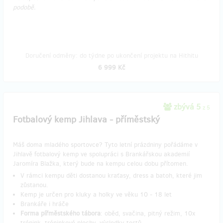
podobě.
Doručení odměny: do týdne po ukončení projektu na Hithitu
6 999 Kč
zbývá 5
z 5
Fotbalový kemp Jihlava - příměstský
Máš doma mladého sportovce? Tyto letní prázdniny pořádáme v
Jihlavě fotbalový kemp ve spolupráci s Brankářskou akademií
Jaromíra Blažka, který bude na kempu celou dobu přítomen.
V rámci kempu děti dostanou kraťasy, dress a batoh, které jim
zůstanou.
Kemp je určen pro kluky a holky ve věku 10 - 18 let
Brankáře i hráče
Forma pířměstského tábora
: oběd, svačina, pitný režim, 10x
trénink, tréninkové plochy, výsledky testů,