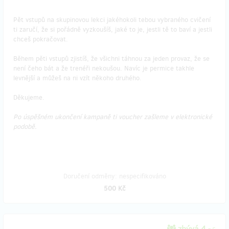
Pět vstupů na skupinovou lekci jakéhokoli tebou vybraného cvičení
ti zaručí, že si pořádně vyzkoušíš, jaké to je, jestli tě to baví a jestli
chceš pokračovat.
Během pěti vstupů zjistíš, že všichni táhnou za jeden provaz, že se
není čeho bát a že trenéři nekoušou. Navíc je permice takhle
levnější a můžeš na ni vzít někoho druhého.
Děkujeme.
Po úspěšném ukončení kampaně ti voucher zašleme v elektronické
podobě.
Doručení odměny: nespecifikováno
500 Kč
zbývá 4