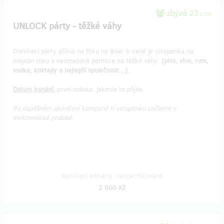
zbývá 23
z 30
UNLOCK párty - těžké váhy
Otevírací párty přímo na fitku na Bille. V ceně je vstupenka na
mejdan roku a neomezená permice na těžké váhy
(pivo, víno, rum,
vodka, koktejly a nejlepší společnost...)
.
Datum konání:
první sobota, jakmile to půjde.
Po úspěšném ukončení kampaně ti vstupenku zašleme v
elektronické podobě.
Doručení odměny: nespecifikováno
2 000 Kč