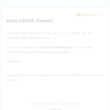
zbývá 10
z 10
Roční KÁVOVÉ šílenství
Pokaždé, když přijdeš do našeho fitka, tak si můžeš díky této
odměně dopřát výbornou kávu.
Chceš mít neomezenou
(opravdu neomezenou)
roční zásobu
kofeinu? Pak je tato odměna právě pro tebe.
Děkujeme.
Po úspěšném ukončení kampaně ti voucher zašleme v elektronické
podobě.
Doručení odměny: nespecifikováno
3 000 Kč