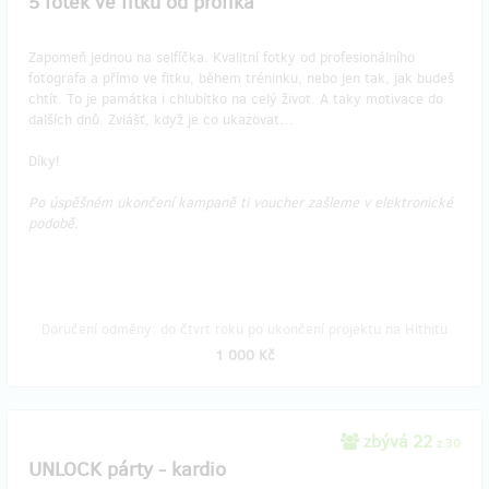
5 fotek ve fitku od profíka
Zapomeň jednou na selfíčka. Kvalitní fotky od profesionálního
fotografa a přímo ve fitku, během tréninku, nebo jen tak, jak budeš
chtít. To je památka i chlubítko na celý život. A taky motivace do
dalších dnů. Zvlášť, když je co ukazovat…
Díky!
Po úspěšném ukončení kampaně ti voucher zašleme v elektronické
podobě.
Doručení odměny: do čtvrt roku po ukončení projektu na Hithitu
1 000 Kč
zbývá 22
z 30
UNLOCK párty - kardio