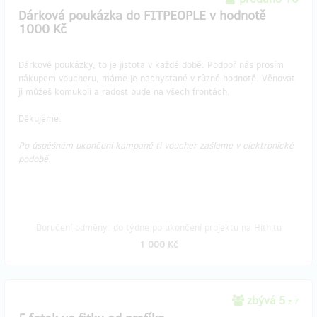
Dárková poukázka do FITPEOPLE v hodnotě
1000 Kč
Dárkové poukázky, to je jistota v každé době. Podpoř nás prosím
nákupem voucheru, máme je nachystané v různé hodnotě. Věnovat
ji můžeš komukoli a radost bude na všech frontách.
Děkujeme.
Po úspěšném ukončení kampaně ti voucher zašleme v elektronické
podobě.
Doručení odměny: do týdne po ukončení projektu na Hithitu
1 000 Kč
zbývá 5
z 7