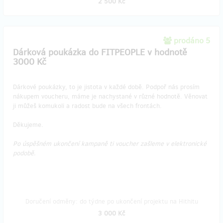
2 500 Kč
prodáno 5
Dárková poukázka do FITPEOPLE v hodnotě
3000 Kč
Dárkové poukázky, to je jistota v každé době. Podpoř nás prosím
nákupem voucheru, máme je nachystané v různé hodnotě. Věnovat
ji můžeš komukoli a radost bude na všech frontách.
Děkujeme.
Po úspěšném ukončení kampaně ti voucher zašleme v elektronické
podobě.
Doručení odměny: do týdne po ukončení projektu na Hithitu
3 000 Kč