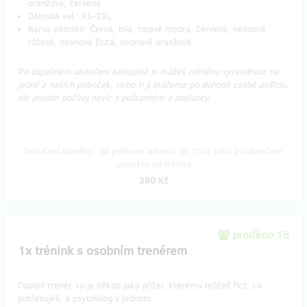
oranžová, červená
Dámská vel.: XS-2XL
Barva dámské: Černá, bílá, tmavě modrá, červená, neonově
růžová, neonové žlutá, neonově oranžová
Po úspešném ukončení kampaně si můžeš odměnu vyzvednout na
jedné z našich poboček, nebo ti ji můžeme po dohodě zaslat poštou,
ale prosím počítej navíc s poštovným a poplatky.
Doručení odměny: na poštovní adresu, do čtvrt roku po ukončení
projektu na Hithitu
390 Kč
prodáno 18
1x trénink s osobním trenérem
Osobní trenér, to je někdo jako přítel, kterému můžeš říct, co
potřebuješ, a psycholog v jednom.