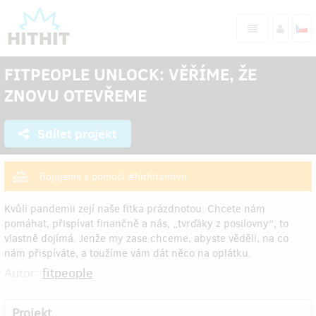
FITPEOPLE UNLOCK: VĚŘÍME, ŽE
ZNOVU OTEVŘEME
Sdílet projekt
Bojujeme s pomocí #hithitantivir
Kvůli pandemii zejí naše fitka prázdnotou. Chcete nám
pomáhat, přispívat finančně a nás, „tvrďáky z posilovny“, to
vlastně dojímá. Jenže my zase chceme, abyste věděli, na co
nám přispíváte, a toužíme vám dát něco na oplátku.
Autor:
fitpeople
Projekt