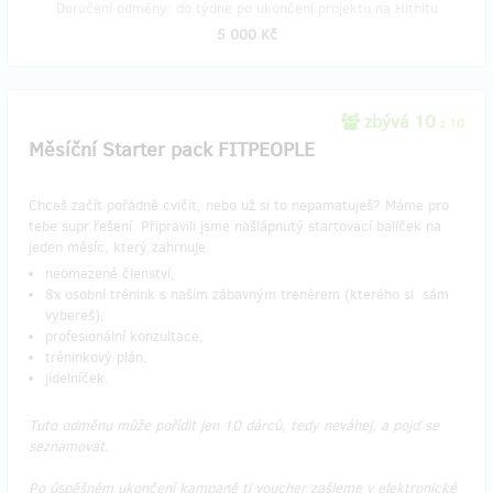
Doručení odměny: do týdne po ukončení projektu na Hithitu
5 000 Kč
zbývá 10
z 10
Měsíční Starter pack FITPEOPLE
Chceš začít pořádně cvičit, nebo už si to nepamatuješ? Máme pro
tebe supr řešení. Připravili jsme našlápnutý startovací balíček na
jeden měsíc, který zahrnuje:
neomezené členství,
8x osobní trénink s naším zábavným trenérem (kterého si sám
vybereš),
profesionální konzultace,
tréninkový plán,
jídelníček.
Tuto odměnu může pořídit jen 10 dárců, tedy neváhej, a pojď se
seznamovat.
Po úspěšném ukončení kampaně ti voucher zašleme v elektronické