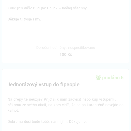
Kolik jich dáš? Buď jak Chuck – udělej všechny.
Děkuje ti tvoje i my.
Doručení odměny: nespecifikováno
100 Kč
prodáno 6
Jednorázový vstup do fipeople
Na dřepy tě neužije? Přijď si k nám zacvičit nebo kup vstupenku
někomu ze svého okolí, na kom vidíš, že se po karanténě nevejde do
kalhot.
Dobře na duši bude tobě, nám i jim. Děkujeme.