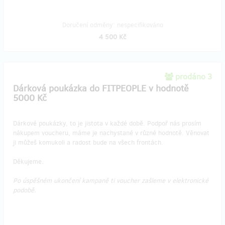
Doručení odměny: nespecifikováno
4 500 Kč
prodáno 3
Dárková poukázka do FITPEOPLE v hodnotě
5000 Kč
Dárkové poukázky, to je jistota v každé době. Podpoř nás prosím
nákupem voucheru, máme je nachystané v různé hodnotě. Věnovat
ji můžeš komukoli a radost bude na všech frontách.
Děkujeme.
Po úspěšném ukončení kampaně ti voucher zašleme v elektronické
podobě.