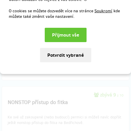
zaměstnanců a pořiď jim skupinovou lekci v některé z našich
poboček. Dáme jim do těla, jako by byli naši.
O cookies se můžete dozvedět více na stránce
Soukromí
kde
můžete také změnit vaše nastavení.
(Na jednu lekci se vejde přibližně 10 osob, cena je uvedena s DPH.)
Po úspěšném ukončení kampaně ti voucher zašleme v elektronické
podobě.
Doručení odměny: do týdne po ukončení projektu na Hithitu
1 100 Kč
zbývá 9
z 10
NONSTOP přístup do fitka
Ke své už zakoupené (nebo budoucí) permici si můžeš navíc dopřát
ještě nonstop přístup do fitka na Bedřichově.