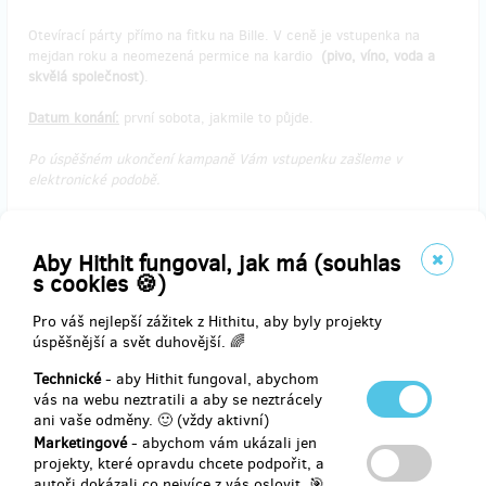
Otevírací párty přímo na fitku na Bille. V ceně je vstupenka na
mejdan roku a neomezená permice na kardio
(pivo, víno, voda a
skvělá společnost)
.
Datum konání:
první sobota, jakmile to půjde.
Po úspěšném ukončení kampaně Vám vstupenku zašleme v
elektronické podobě.
Aby Hithit fungoval, jak má (souhlas
s cookies 🍪)
Doručení odměny: nespecifikováno
1 000 Kč
Pro váš nejlepší zážitek z Hithitu, aby byly projekty
úspěšnější a svět duhovější. 🌈
Technické
- aby Hithit fungoval, abychom
prodáno 0
vás na webu neztratili a aby se neztrácely
Firemní lekce pro zaměstnance
ani vaše odměny. 🙂 (vždy aktivní)
Marketingové
- abychom vám ukázali jen
projekty, které opravdu chcete podpořit, a
Čistá mysl, lepší výkon. Podpoř dobrou náladu a zdraví svých
autoři dokázali co nejvíce z vás oslovit. 🎯