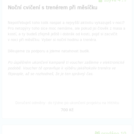
z 5
Noční cvičení s trenérem při měsíčku
Nepotřebuješ toho tolik naspat a nejvyšší aktivitu vykazuješ v noci?
Pro netopýry toho sice moc nemáme, ale pokud jsi člověk z masa a
kostí, a ty budeš zřejmě ještě i dobrák od kosti, pojď si zacvičit
v noci při měsíčku. Vyber si noční hodinu a trenéra.
Děkujeme za podporu a jdeme natahovat budík.
Po úspěšném ukončení kampaně ti voucher zašleme v elektronické
podobě. Voucher tě opravňuje k výběru jakéhokoliv trenéra ve
fitpeople, až se rozhodneš, že je ten správný čas.
Doručení odměny: do týdne po ukončení projektu na Hithitu
700 Kč
prodáno 10