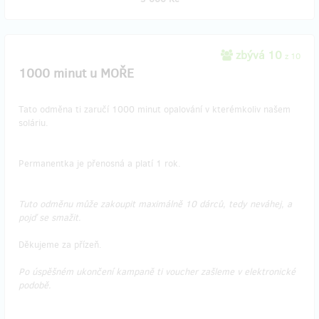
zbývá 10
z 10
1000 minut u MOŘE
Tato odměna ti zaručí 1000 minut opalování v kterémkoliv našem
soláriu.
Permanentka je přenosná a platí 1 rok.
Tuto odměnu může zakoupit maximálně 10 dárců, tedy neváhej, a
pojď se smažit.
Děkujeme za přízeň.
Po úspěšném ukončení kampaně ti voucher zašleme v elektronické
podobě.