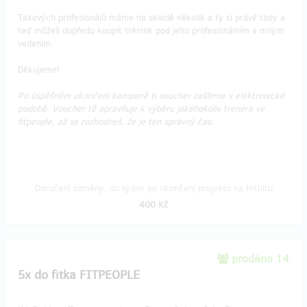
Takových profesionálů máme na skladě několik a ty si právě tady a
teď můžeš dopředu koupit trénink pod jeho profesionálním a milým
vedením.
Děkujeme!
Po úspěšném ukončení kampaně ti voucher zašleme v elektronické
podobě. Voucher tě opravňuje k výběru jakéhokoliv trenéra ve
fitpeople, až se rozhodneš, že je ten správný čas.
Doručení odměny: do týdne po ukončení projektu na Hithitu
400 Kč
prodáno 14
5x do fitka FITPEOPLE