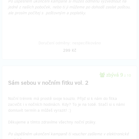
Po úspešném ukončení kampaně si můžeš odměnu vyzvednout na
jedné z našich poboček, nebo ti ji můžeme po dohodě zaslat poštou,
ale prosím počítej s poštovným a poplatky.
Doručení odměny: nespecifikováno
299 Kč
zbývá 9
z 10
Sám sebou v nočním fitku vol. 2
Noční trénink má prostě svoje kouzlo. Přijď si k nám do fitka
zacvičit i v nočních hodinách. Kdy? To je na tobě. Stačí si s námi
domluvít termín a můžeš vyrazit! :)
Děkujeme a tímto zdravíme všechny noční ptáky.
Po úspěšném ukončení kampaně ti voucher zašleme v elektronické