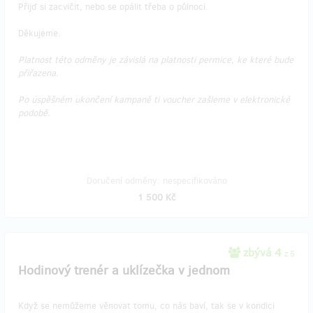
Přijď si zacvičit, nebo se opálit třeba o půlnoci.
Děkujeme.
Platnost této odměny je závislá na platnosti permice, ke které bude
přiřazena.
Po úspěšném ukončení kampaně ti voucher zašleme v elektronické
podobě.
Doručení odměny: nespecifikováno
1 500 Kč
zbývá 4
z 5
Hodinový trenér a uklízečka v jednom
Když se nemůžeme věnovat tomu, co nás baví, tak se v kondici