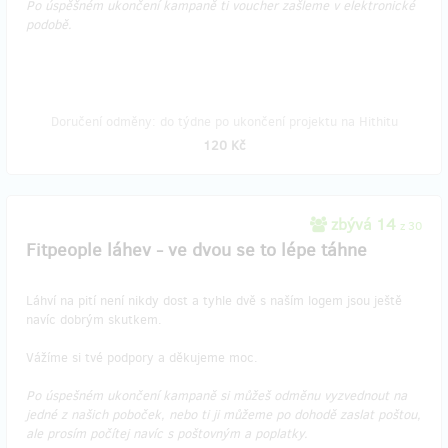
Po úspěšném ukončení kampaně ti voucher zašleme v elektronické
podobě.
Doručení odměny: do týdne po ukončení projektu na Hithitu
120 Kč
zbývá 14
z 30
Fitpeople láhev - ve dvou se to lépe táhne
Láhví na pití není nikdy dost a tyhle dvě s naším logem jsou ještě
navíc dobrým skutkem.
Vážíme si tvé podpory a děkujeme moc.
Po úspešném ukončení kampaně si můžeš odměnu vyzvednout na
jedné z našich poboček, nebo ti ji můžeme po dohodě zaslat poštou,
ale prosím počítej navíc s poštovným a poplatky.