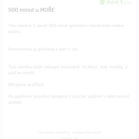
zbývá 9
z 10
500 minut u MOŘE
Tato odměna ti zaručí 500 minut opalování v kterémkoliv našem
soláriu.
Permanentka je přenosná a platí 1 rok.
Tuto odměnu může zakoupit maximálně 10 dárců, tedy neváhej, a
pojď se smažit.
Děkujeme za přízeň.
Po úspěšném ukončení kampaně ti voucher zašleme v elektronické
podobě.
Doručení odměny: nespecifikováno