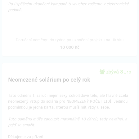
Po úspěšném ukončení kampaně ti voucher zašleme v elektronické
podobě.
Doručení odměny: do týdne po ukončení projektu na Hithitu
10 000 Kč
zbývá 8
z 10
Neomezené solárium po celý rok
Tato odměna ti zaručí nejen sexy čokoládové tělo, ale hlavně zcela
neomezený vstup do solária pro NEOMEZENÝ POČET LIDÍ. Jedinou
podmínkou je jedna karta, kterou musíš mít vždy u sebe.
Tuto odměnu může zakoupit maximálně 10 dárců, tedy neváhej, a
pojď se smažit.
Děkujeme za přízeň.