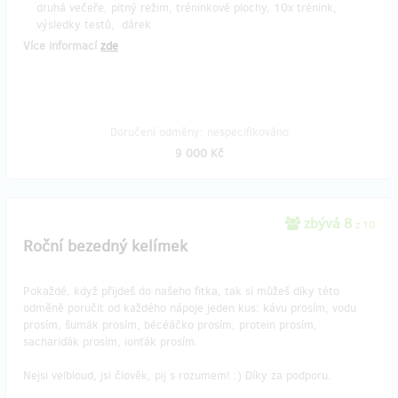
druhá večeře, pitný režim, tréninkové plochy, 10x trénink,
výsledky testů, dárek
Více informací
zde
Doručení odměny: nespecifikováno
9 000 Kč
zbývá 8
z 10
Roční bezedný kelímek
Pokaždé, když přijdeš do našeho fitka, tak si můžeš díky této
odměně poručit od každého nápoje jeden kus: kávu prosím, vodu
prosím, šumák prosím, bécéáčko prosím, protein prosím,
sachariďák prosím, ionťák prosím.
Nejsi velbloud, jsi člověk, pij s rozumem! :) Díky za podporu.