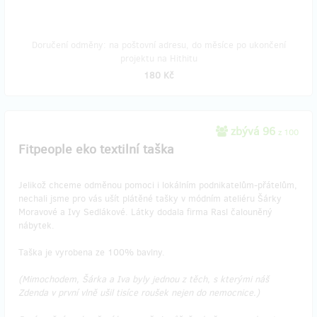
Doručení odměny: na poštovní adresu, do měsíce po ukončení
projektu na Hithitu
180 Kč
zbývá 96
z 100
Fitpeople eko textilní taška
Jelikož chceme odměnou pomoci i lokálním podnikatelům-přátelům,
nechali jsme pro vás ušít plátěné tašky v módním ateliéru Šárky
Moravové a Ivy Sedlákové. Látky dodala firma Rasl čalouněný
nábytek.
Taška je vyrobena ze 100% bavlny.
(Mimochodem, Šárka a Iva byly jednou z těch, s kterými náš
Zdenda v první vlně ušil tisíce roušek nejen do nemocnice.)