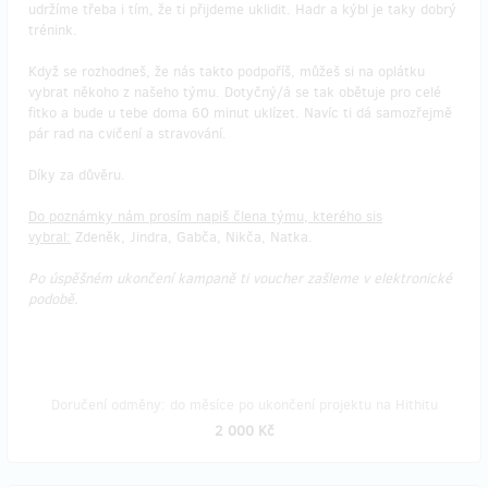
udržíme třeba i tím, že ti přijdeme uklidit. Hadr a kýbl je taky dobrý
trénink.
Když se rozhodneš, že nás takto podpoříš, můžeš si na oplátku
vybrat někoho z našeho týmu. Dotyčný/á se tak obětuje pro celé
fitko a bude u tebe doma 60 minut uklízet. Navíc ti dá samozřejmě
pár rad na cvičení a stravování.
Díky za důvěru.
Do poznámky nám prosím napiš člena týmu, kterého sis
vybral:
Zdeněk, Jindra, Gabča, Nikča, Natka.
Po úspěšném ukončení kampaně ti voucher zašleme v elektronické
podobě.
Doručení odměny: do měsíce po ukončení projektu na Hithitu
2 000 Kč