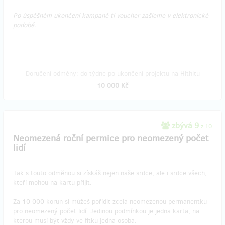
Po úspěšném ukončení kampaně ti voucher zašleme v elektronické
podobě.
Doručení odměny: do týdne po ukončení projektu na Hithitu
10 000 Kč
zbývá 9
z 10
Neomezená roční permice pro neomezený počet
lidí
Tak s touto odměnou si získáš nejen naše srdce, ale i srdce všech,
kteří mohou na kartu přijít.
Za 10 000 korun si můžeš pořídit zcela neomezenou permanentku
pro neomezený počet lidí. Jedinou podmínkou je jedna karta, na
kterou musí být vždy ve fitku jedna osoba.