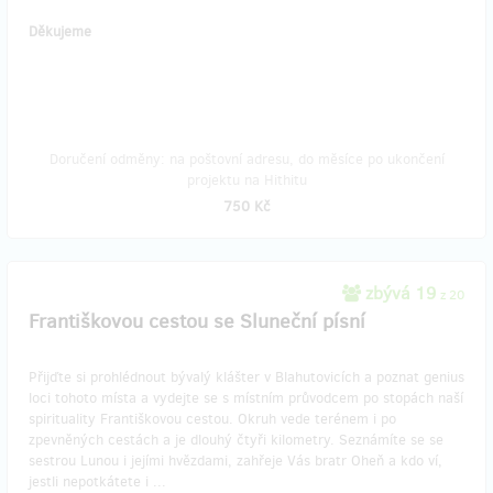
Děkujeme
Doručení odměny: na poštovní adresu, do měsíce po ukončení
projektu na Hithitu
750 Kč
zbývá 19
z 20
Františkovou cestou se Sluneční písní
Přijďte si prohlédnout bývalý klášter v Blahutovicích a poznat genius
loci tohoto místa a vydejte se s místním průvodcem po stopách naší
spirituality Františkovou cestou. Okruh vede terénem i po
zpevněných cestách a je dlouhý čtyři kilometry. Seznámíte se se
sestrou Lunou i jejími hvězdami, zahřeje Vás bratr Oheň a kdo ví,
jestli nepotkátete i ...