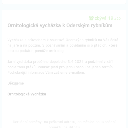
zbývá 19
z 20
Ornitologická vycházka k Oderským rybníkům
Vycházka s průvodcem k soustavě Oderských rybníků na Vás čeká
na jaře a na podzim. S poznáváním a povídáním si o ptácích, které
cestou potkáte, pomůže ornitolog.
Jarní vycházka proběhne dopoledne 3.4.2021 a podzimní v září
podle tahu ptáků. Poukaz platí pro jednu osobu na jeden termín.
Podrobnější informace Vám zašleme e-mailem.
Děkujeme
Ornitologická vycházka
Doručení odměny: na poštovní adresu, do měsíce po ukončení
projektu na Hithitu