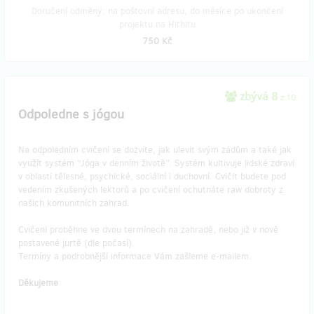
Doručení odměny: na poštovní adresu, do měsíce po ukončení
projektu na Hithitu
750 Kč
zbývá 8
z 10
Odpoledne s jógou
Na odpoledním cvičení se dozvíte, jak ulevit svým zádům a také jak
využít systém “Jóga v denním životě”. Systém kultivuje lidské zdraví
v oblasti tělesné, psychické, sociální i duchovní. Cvičit budete pod
vedením zkušených lektorů a po cvičení ochutnáte raw dobroty z
našich komunitních zahrad.
Cvičení proběhne ve dvou termínech na zahradě, nebo již v nově
postavené jurtě (dle počasí).
Termíny a podrobnější informace Vám zašleme e-mailem.
Děkujeme