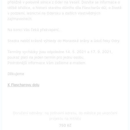
přibližně v polovině silnice z Oder na Veselí. Dozvíte se informace o
těžbě břidlice, o historii starého důlního díla Flascharův důl, o životě
v podzemí, lesnictví na Odersku a dalších vlastivědných
zajímavostech.
Na konci Vás čeká překvapení...
Stezka nabízí krásné výhledy do Moravské brány a údolí řeky Odry.
Termíny vycházky jsou odpoledne 14. 5. 2021 a 17. 9. 2021,
poukaz platí na jeden termín pro jednu osobu.
Podrobnější informace Vám zašleme e-mailem.
Děkujeme
K Flascharovu dolu
Doručení odměny: na poštovní adresu, do měsíce po ukončení
projektu na Hithitu
750 Kč