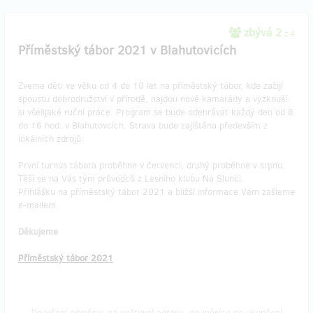
zbývá 2
z 4
Příměstský tábor 2021 v Blahutovicích
Zveme děti ve věku od 4 do 10 let na příměstský tábor, kde zažijí
spoustu dobrodružství v přírodě, najdou nové kamarády a vyzkouší
si všelijaké ruční práce. Program se bude odehrávat každý den od 8
do 16 hod. v Blahutovcích. Strava bude zajištěna především z
lokálních zdrojů.
První turnus tábora proběhne v červenci, druhý proběhne v srpnu.
Těší se na Vás tým průvodců z Lesního klubu Na Slunci.
Přihlášku na příměstský tábor 2021 a bližší informace Vám zašleme
e-mailem.
Děkujeme
Příměstský tábor 2021
Doručení odměny: na poštovní adresu, do měsíce po ukončení