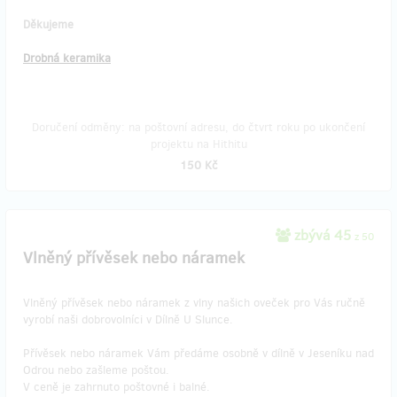
Děkujeme
Drobná keramika
Doručení odměny: na poštovní adresu, do čtvrt roku po ukončení
projektu na Hithitu
150 Kč
zbývá 45
z 50
Vlněný přívěsek nebo náramek
Vlněný přívěsek nebo náramek z vlny našich oveček pro Vás ručně
vyrobí naši dobrovolníci v Dílně U Slunce.
Přívěsek nebo náramek Vám předáme osobně v dílně v Jeseníku nad
Odrou nebo zašleme poštou.
V ceně je zahrnuto poštovné i balné.