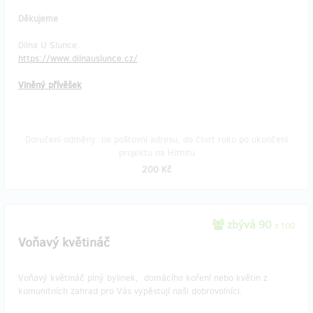
Děkujeme
Dílna U Slunce:
https://www.dilnauslunce.cz/
Vlněný přívěšek
Doručení odměny: na poštovní adresu, do čtvrt roku po ukončení
projektu na Hithitu
200 Kč
zbývá 90
z 100
Voňavý květináč
Voňavý květináč plný bylinek, domácího koření nebo květin z
komunitních zahrad pro Vás vypěstují naši dobrovolníci.