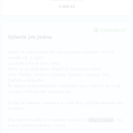
5 000 Kč
Vyprodáno!!
Vyberte jim jména
Komu? No přece našim čerstvě narozeným ovečkám. První se
narodila 18. 2. 2021
za svítání a má se čile k světu.
Máme už ve stádě Bělku, Malučkou, Černuchu, Krásné
Očko, Řidičku, Velitelku, Podočku, Dvacítku, Vysokou, Slzu,
Čupřinku a Beskydku.
Že některá jména nenajdete v kalendáři a jsou v nářečí? Je to tak,
chováme totiž původní valašskou ovci.
A když se zastavíte, odnesete si z naší dílny i pytlíček barvené vlny
k tvoření.
Stáj, pastvina i dílna je v Jeseníku nad Odrou (
Dílna U Slunce
). Na
pastvu vyháníme obvykle v dubnu.