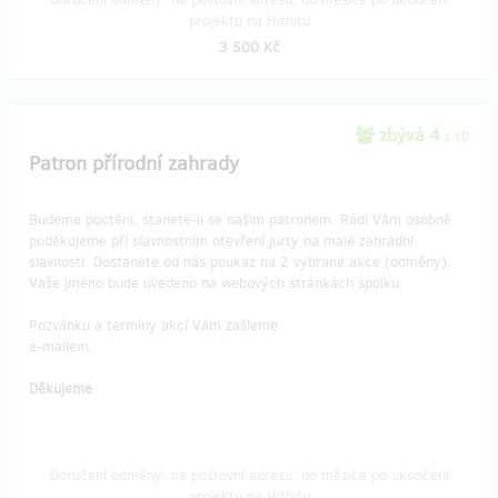
projektu na Hithitu
3 500 Kč
zbývá 4
z 10
Patron přírodní zahrady
Budeme poctěni, stanete-li se našim patronem. Rádi Vám osobně
poděkujeme při slavnostním otevření jurty na malé zahradní
slavnosti. Dostanete od nás poukaz na 2 vybrané akce (odměny).
Vaše jméno bude uvedeno na webových stránkách spolku.
Pozvánku a termíny akcí Vám zašleme
e-mailem.
Děkujeme
Doručení odměny: na poštovní adresu, do měsíce po ukončení
projektu na Hithitu