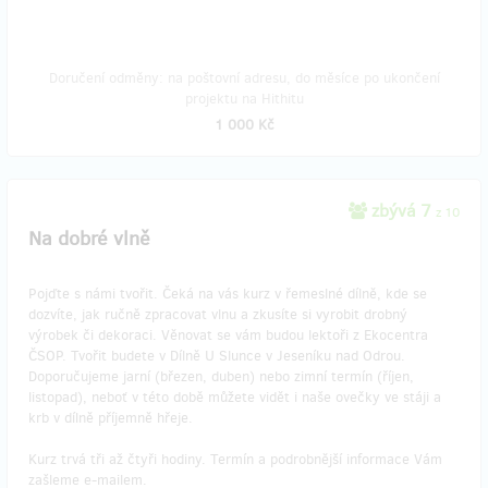
Doručení odměny: na poštovní adresu, do měsíce po ukončení
projektu na Hithitu
1 000 Kč
zbývá 7
z 10
Na dobré vlně
Pojďte s námi tvořit. Čeká na vás kurz v řemeslné dílně, kde se
dozvíte, jak ručně zpracovat vlnu a zkusíte si vyrobit drobný
výrobek či dekoraci. Věnovat se vám budou lektoři z Ekocentra
ČSOP. Tvořit budete v Dílně U Slunce v Jeseníku nad Odrou.
Doporučujeme jarní (březen, duben) nebo zimní termín (říjen,
listopad), neboť v této době můžete vidět i naše ovečky ve stáji a
krb v dílně příjemně hřeje.
Kurz trvá tři až čtyři hodiny. Termín a podrobnější informace Vám
zašleme e-mailem.