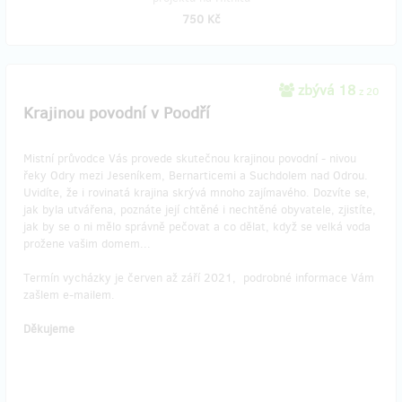
750 Kč
zbývá 18
z 20
Krajinou povodní v Poodří
Mistní průvodce Vás provede skutečnou krajinou povodní - nivou
řeky Odry mezi Jeseníkem, Bernarticemi a Suchdolem nad Odrou.
Uvidíte, že i rovinatá krajina skrývá mnoho zajímavého. Dozvíte se,
jak byla utvářena, poznáte její chtěné i nechtěné obyvatele, zjistíte,
jak by se o ni mělo správně pečovat a co dělat, když se velká voda
prožene vašim domem...
Termín vycházky je červen až září 2021, podrobné informace Vám
zašlem e-mailem.
Děkujeme