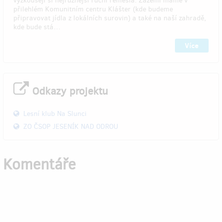
vyzkoušejí si nejrůznější ruční řemesla. Zázemí máme v
přilehlém Komunitním centru Klášter (kde budeme
připravovat jídla z lokálních surovin) a také na naší zahradě,
kde bude stá…
Více
Odkazy projektu
Lesní klub Na Slunci
ZO ČSOP JESENÍK NAD ODROU
Komentáře