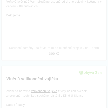
Voňavý květináč Vám předáme osobně od druhé poloviny května a v
červnu v Blahutovicích.
Děkujeme
Doručení odměny: do čtvrt roku po ukončení projektu na Hithitu
300 Kč
zbývá 3
z 3
Vlněná velikonoční vajíčka
Zdobená barevná
velikonoční vajíčka
z vlny našich oveček,
zhotovená technikou suchého plstění v Dílně U Slunce.
Sada tři kusy.