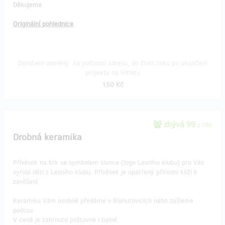
Děkujeme
Originální pohlednice
Doručení odměny: na poštovní adresu, do čtvrt roku po ukončení
projektu na Hithitu
150 Kč
zbývá 99
z 100
Drobná keramika
Přívěsek na krk se symbolem slunce (logo Lesního klubu) pro Vás
vyrobí děti z Lesního klubu. Přívěsek je opatřený přírodní kůží k
zavěšení.
Keramiku Vám osobně předáme v Blahutovicích nebo zašleme
poštou.
V ceně je zahrnuto poštovné i balné.