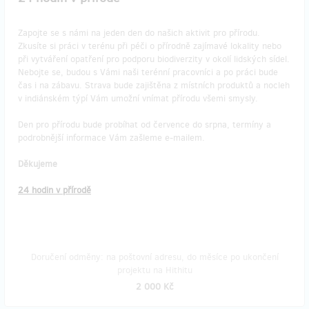
Zapojte se s námi na jeden den do našich aktivit pro přírodu.
Zkusíte si práci v terénu při péči o přírodně zajímavé lokality nebo
při vytváření opatření pro podporu biodiverzity v okolí lidských sídel.
Nebojte se, budou s Vámi naši terénní pracovníci a po práci bude
čas i na zábavu. Strava bude zajištěna z místních produktů a nocleh
v indiánském týpí Vám umožní vnímat přírodu všemi smysly.
Den pro přírodu bude probíhat od července do srpna, termíny a
podrobnější informace Vám zašleme e-mailem.
Děkujeme
24 hodin v přírodě
Doručení odměny: na poštovní adresu, do měsíce po ukončení
projektu na Hithitu
2 000 Kč