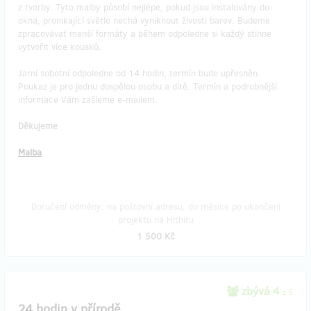
z tvorby. Tyto malby působí nejlépe, pokud jsou instalovány do
okna, pronikající světlo nechá vyniknout živosti barev. Budeme
zpracovávat menší formáty a během odpoledne si každý stihne
vytvořit více kousků.
Jarní sobotní odpoledne od 14 hodin, termín bude upřesněn.
Poukaz je pro jednu dospělou osobu a dítě. Termín a podrobnější
informace Vám zašleme e-mailem.
Děkujeme
Malba
Doručení odměny: na poštovní adresu, do měsíce po ukončení
projektu na Hithitu
1 500 Kč
zbývá 4
z 5
24 hodin v přírodě