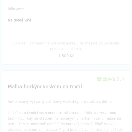
Děkujeme
Na dobré vlně
Doručení odměny: na poštovní adresu, do měsíce po ukončení
projektu na Hithitu
1 500 Kč
zbývá 5
z 7
Malba horkým voskem na textil
Antistresový výtvarný zážitkový workshop pro rodiče s dětmi.
Jedná se o úvodní seznámení se zábavnou a efektivní výtvarnou
technikou, kdy se štětcem namočeným v horkém vosku maluje na
textil. Ten se následně namáčí do barevných lázní, čímž vznikají
působivé barevné kombinace. Pojetí je úplně volné, hlavní je zážitek