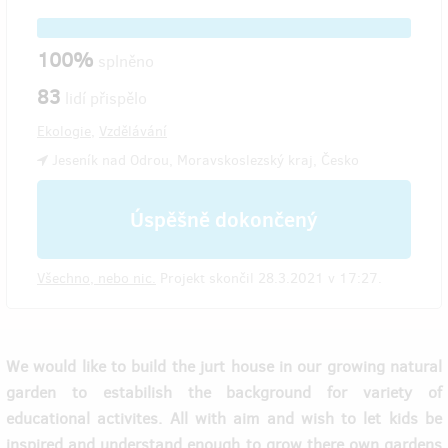
100%
splněno
83
lidí přispělo
Ekologie
,
Vzdělávání
Jeseník nad Odrou, Moravskoslezský kraj, Česko
Úspěšně dokončený
Všechno, nebo nic.
Projekt skončil 28.3.2021 v 17:27.
We would like to build the jurt house in our growing natural
garden to estabilish the background for variety of
educational activites. All with aim and wish to let kids be
inspired and understand enough to grow there own gardens