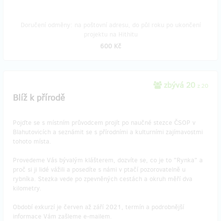
Doručení odměny: na poštovní adresu, do půl roku po ukončení
projektu na Hithitu
600 Kč
zbývá 20
z 20
Blíž k přírodě
Pojďte se s místním průvodcem projít po naučné stezce ČSOP v
Blahutovicích a seznámit se s přírodními a kulturními zajímavostmi
tohoto místa.
Provedeme Vás bývalým klášterem, dozvíte se, co je to "Rynka" a
proč si ji lidé vážili a posedíte s námi v ptačí pozorovatelně u
rybníka. Stezka vede po zpevněných cestách a okruh měří dva
kilometry.
Období exkurzí je červen až září 2021, termín a podrobnější
informace Vám zašleme e-mailem.