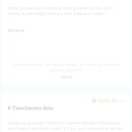
Období putování po Františkově cestě je květen až říjen 2021,
termíny a podrobnější informace Vám zašleme e-mailem.
Děkujeme
Doručení odměny: na poštovní adresu, do měsíce po ukončení
projektu na Hithitu
750 Kč
zbývá 30
z 30
K Flascharovu dolu
Vydejte se po stopách hornictví s místními průvodci k Flascharovu
dolu. Stezka tvoří okruh o délce 3,5 km, první zastavení se nachází