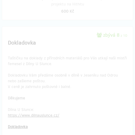
projektu na Hithitu
600 Kč
zbývá 8
z 10
Dokladovka
Taštičku na doklady z přírodních materiálů pro Vás utkají naši mistři
řemesel z Dílny U Slunce.
Dokladovku Vám předáme osobně v dílně v Jeseníku nad Odrou
nebo zašleme poštou.
V ceně je zahrnuto poštovné i balné.
Děkujeme
Dílna U Slunce:
​https://www.dilnauslunce.cz/
Dokladovka