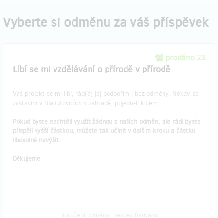
Vyberte si odměnu za váš příspěvek
prodáno 23
Líbí se mi vzdělávání o přírodě v přírodě
Váš projekt se mi líbí, rád(a) jej podpořím i bez odměny. Někdy se
zastavím v Blahutovicích v zahradě, pojedu-li kolem.
Pokud byste nechtěli využít žádnou z našich odměn, ale rádi byste
přispěli vyšší částkou, můžete tak učinit v dalším kroku a částku
libovolně navýšit.
Děkujeme
Doručení odměny: nespecifikováno