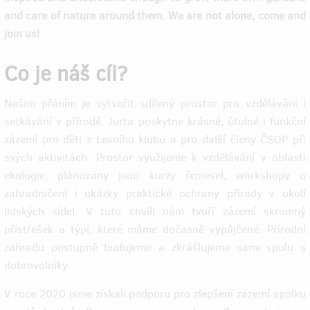
and care of nature around them. We are not alone, come and
join us!
Co je náš cíl?
Našim přáním je vytvořit sdílený prostor pro vzdělávání i
setkávání v přírodě. Jurta poskytne krásné, útulné i funkční
zázemí pro děti z Lesního klubu a pro další členy ČSOP při
svých aktivitách. Prostor využijeme k vzdělávání v oblasti
ekologie, plánovány jsou kurzy řemesel, workshopy o
zahradničení i ukázky praktické ochrany přírody v okolí
lidských sídel. V tuto chvíli nám tvoří zázemí skromný
přístřešek a týpí, které máme dočasně vypůjčené. Přírodní
zahradu postupně budujeme a zkrášlujeme sami spolu s
dobrovolníky.
V roce 2020 jsme získali podporu pro zlepšení zázemí spolku