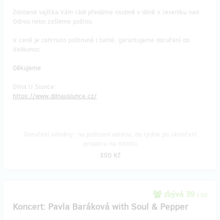
Zdobená vajíčka Vám rádi předáme osobně v dílně v Jeseníku nad
Odrou nebo zašleme poštou.
V ceně je zahrnuto poštovné i balné, garantujeme doručení do
Velikonoc.
Děkujeme
Dílna U Slunce:
https://www.dilnauslunce.cz/
Doručení odměny: na poštovní adresu, do týdne po ukončení
projektu na Hithitu
350 Kč
zbývá 39
z 50
Koncert: Pavla Baráková with Soul & Pepper