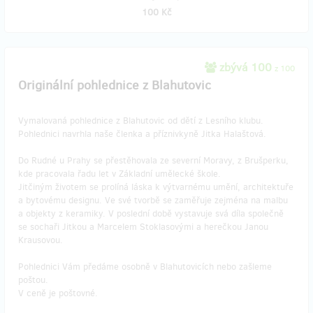
100 Kč
zbývá 100
z 100
Originální pohlednice z Blahutovic
Vymalovaná pohlednice z Blahutovic od dětí z Lesního klubu.
Pohlednici navrhla naše členka a příznivkyně Jitka Halaštová.
Do Rudné u Prahy se přestěhovala ze severní Moravy, z Brušperku,
kde pracovala řadu let v Základní umělecké škole.
Jitčiným životem se prolíná láska k výtvarnému umění, architektuře
a bytovému designu. Ve své tvorbě se zaměřuje zejména na malbu
a objekty z keramiky. V poslední době vystavuje svá díla společně
se sochaři Jitkou a Marcelem Stoklasovými a herečkou Janou
Krausovou.
Pohlednici Vám předáme osobně v Blahutovicích nebo zašleme
poštou.
V ceně je poštovné.