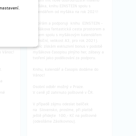
hu
Musím mít nové dobrodružství malého
á cesta
myšáka, knihu EINSTEIN spolu s
nastavení.
nálezci.
kalendářem od myšáka na rok 2021!
hada
Vybírám a podporuji knihu EINSTEIN -
íc jako
Myšákova fantastická cesta prostorem a
, zábavy
časem spolu s myšákovým kalendářem
poru.
(měsíční, velikost A3, pro rok 2021).
Navíc získám exkluzivní bonus v podobě
o Vánoc!
myšákova časopisu plnýho her, zábavy a
tvoření jako poděkování za podporu.
R.
Knihu, kalendář a časopis dodáme do
Vánoc!
na
Osobní odběr možný v Praze.
vné
V ceně již zahrnuto poštovné v ČR.
V případě zájmu odeslat balíček
na Slovensko, prosíme, při platbě
ještě přidejte 100,- Kč na poštovné
(odesíláme Zásilkovnou).