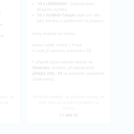
10 x LINDBERGH
- Dobrodružství
létajícího myšáka
R.
10 x myšákův časopis
nejen pro děti
jako odměnu a poděkování za podporu.
na
Knihy dodáme do Vánoc!
né
Osobní odběr možný v Praze.
V ceně již zahrnuto poštovné v ČR.
V případě zájmu odeslat balíček na
Slovensko
, prosíme, při platbě ještě
přidejte 200,- Kč
na poštovné (odesíláme
Zásilkovnou).
resu, do
Doručení odměny: na poštovní adresu, do
tu na
čtvrt roku po ukončení projektu na
Hithitu
11 999 Kč