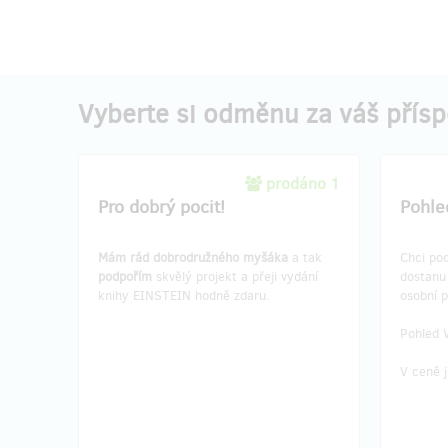
Vyberte si odměnu za váš přís
prodáno 1
Pro dobrý pocit!
Pohle
Mám rád dobrodružného myšáka
a tak
Chci pod
podpořím
skvělý projekt a přeji vydání
dostan
knihy EINSTEIN hodně zdaru.
osobní 
Pohled 
V ceně j