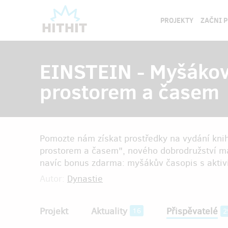
PROJEKTY
ZAČNI 
EINSTEIN - Myšákova
prostorem a časem
Pomozte nám získat prostředky na vydání kni
prostorem a časem", nového dobrodružství 
navíc bonus zdarma: myšákův časopis s aktivit
Autor:
Dynastie
Projekt
Aktuality
Přispěvatelé
16
2