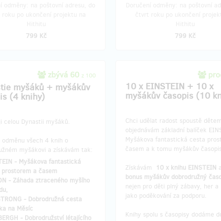
í odměny: na poštovní adresu, do
Doručení odměny: na poštovní ad
t roku po ukončení projektu na
čtvrt roku po ukončení projek
Hithitu
Hithitu
799 Kč
799 Kč
zbývá 60
pro
z 100
10 x EINSTEIN + 10 x
tie myšáků + myšákův
myšákův časopis (10 kn
is (4 knihy)
Chci udělat radost spoustě dětem
i celou Dynastii myšáků.
objednávám základní balíček EIN
Myšákova fantastická cesta pros
 odměnu všech 4 knih o
časem a k tomu myšákův časopis
užném myšákovi a získávám tak:
EIN - Myšákova fantastická
Získávám
10 x knihu EINSTEIN
 prostorem a časem
bonus myšákův
dobrodružný časo
N - Záhada ztraceného myšího
nejen pro děti plný zábavy, her a 
du,
jako poděkování za podporu.
TRONG - Dobrodružná cesta
ka na Měsíc
Knihy spolu s časopisy dodáme d
ERGH - Dobrodružství létajícího