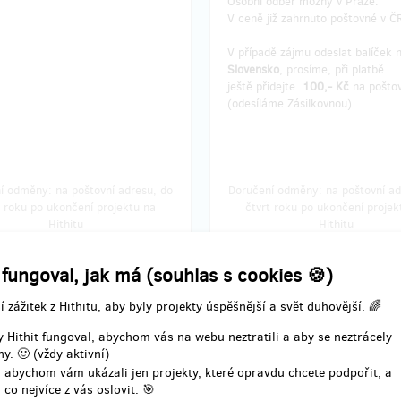
Osobní odběr možný v Praze.
V ceně již zahrnuto poštovné v Č
V případě zájmu odeslat balíček 
Slovensko
, prosíme, při platbě
ještě přidejte
100,- Kč
na pošto
(odesíláme Zásilkovnou).
í odměny: na poštovní adresu, do
Doručení odměny: na poštovní ad
t roku po ukončení projektu na
čtvrt roku po ukončení projek
Hithitu
Hithitu
150 Kč
399 Kč
 fungoval, jak má (souhlas s cookies 🍪)
í zážitek z Hithitu, aby byly projekty úspěšnější a svět duhovější. 🌈
zbývá 36
zbývá 
z 50
TEIN + ARMSTRONG +
 Hithit fungoval, abychom vás na webu neztratili a aby se neztrácely
EINSTEIN + EDISON +
y. 🙂 (vždy aktivní)
ův časopis (2 knihy)
myšákův časopis (2 kni
 abychom vám ukázali jen projekty, které opravdu chcete podpořit, a
 co nejvíce z vás oslovit. 🎯