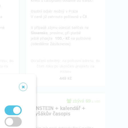
Knihu s časopisem dodáme do Vánoc!
R.
Osobní odběr možný v Praze.
na
V ceně již zahrnuto poštovné v ČR.
vné
V případě zájmu odeslat balíček na
Slovensko
, prosíme, při platbě
ještě přidejte
100,- Kč
na poštovné
(odesíláme Zásilkovnou).
resu, do
Doručení odměny: na poštovní adresu, do
tu na
čtvrt roku po ukončení projektu na
Hithitu
449 Kč
268
zbývá 69
z 300
z 100
EINSTEIN + kalendář +
hy)
myšákův časopis