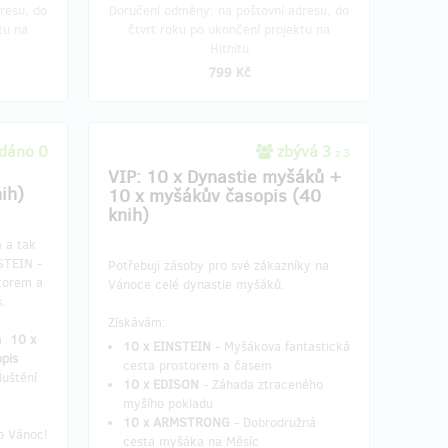
resu, do
Doručení odměny: na poštovní adresu, do
tu na
čtvrt roku po ukončení projektu na
Hithitu
799 Kč
dáno 0
zbývá 3
z 3
VIP: 10 x Dynastie myšáků +
ih)
10 x myšákův časopis (40
knih)
 a tak
STEIN -
Potřebuji zásoby pro své zákazníky na
torem a
Vánoce celé dynastie myšáků.
.
Získávám:
a
10
x
10 x EINSTEIN
- Myšákova fantastická
pis
cesta prostorem a časem
luštění
10 x EDISON
- Záhada ztraceného
myšího pokladu
10 x ARMSTRONG
- Dobrodružná
o Vánoc!
cesta myšáka na Měsíc