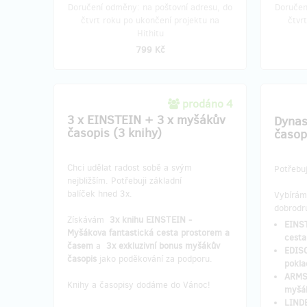
Doručení odměny: na poštovní adresu, do
Doručen
čtvrt roku po ukončení projektu na
čtvr
Hithitu
799 Kč
prodáno 4
3 x EINSTEIN + 3 x myšákův
Dynas
časopis (3 knihy)
časop
Chci udělat radost sobě a svým
Potřebuj
nejbližším. Potřebuji základní
balíček hned 3x.
Vybírám
dobrodr
Získávám
3x knihu EINSTEIN -
EINST
Myšákova fantastická cesta prostorem a
cesta
časem
a
3x exkluzivní bonus myšákův
EDISO
časopis
jako poděkování za podporu.
pokla
ARMS
Knihy a časopisy dodáme do Vánoc!
myšá
LINDB