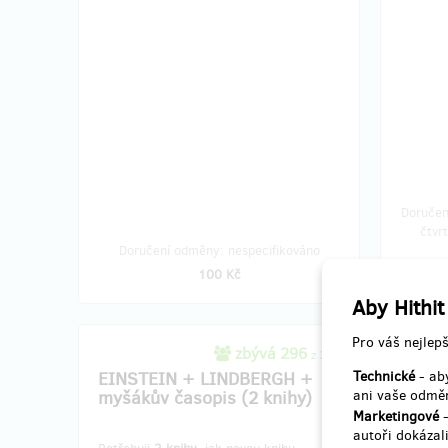
Doručen
čtvr
Doručení odměny: nespecifikováno
100 Kč
Aby Hithit
Pro váš nejlepš
zbývá 296
z 300
EINSTEIN + LINDBERGH +
Technické
EINS
- aby
myšákův časopis (2 knihy)
ani vaše odměn
myšák
Marketingové
-
autoři dokázali