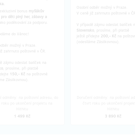
ka.
Osobní odběr možný v Praze.
exkluzivní bonus
myšákův
V ceně již zahrnuto poštovné v Č
pro děti plný her, zábavy a
jako poděkování za podporu.
V případě zájmu odeslat balíček 
Slovensko
, prosíme, při platbě
odáme do Vánoc!
ještě přidejte
200,- Kč
na poštov
(odesíláme Zásilkovnou).
odběr možný v Praze.
iž zahrnuto poštovné v ČR.
dě zájmu odeslat balíček na
ko
, prosíme, při platbě
idejte
150,- Kč
na poštovné
me Zásilkovnou).
í odměny: na poštovní adresu, do
Doručení odměny: na poštovní ad
t roku po ukončení projektu na
čtvrt roku po ukončení projek
Hithitu
Hithitu
1 499 Kč
3 890 Kč