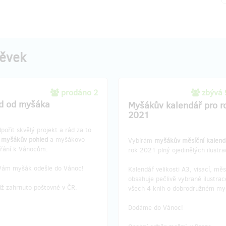
pěvek
prodáno 2
zbývá
d od myšáka
Myšákův kalendář pro r
2021
pořit skvělý projekt a rád za to
u
myšákův pohled
a myšákovo
Vybírám
myšákův měsíční kalend
přání k Vánocům.
rok 2021 plný ojedinělých ilustra
Vám myšák odešle do Vánoc!
Kalendář velikosti A3, visací, měs
obsahuje pečlivě vybrané ilustrac
iž zahrnuto poštovné v ČR.
všech 4 knih o dobrodružném my
Dodáme do Vánoc!