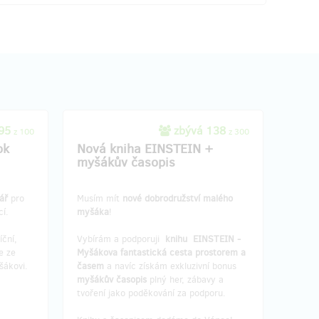
 95
zbývá 138
z 100
z 300
ok
Nová kniha EINSTEIN +
myšákův časopis
ář
pro
Musím mít
nové dobrodružství malého
cí.
myšáka
!
íční,
Vybírám a podporuji
knihu EINSTEIN -
e ze
Myšákova fantastická cesta prostorem a
šákovi.
časem
a navíc získám exkluzivní bonus
myšákův časopis
plný her, zábavy a
tvoření jako poděkování za podporu.