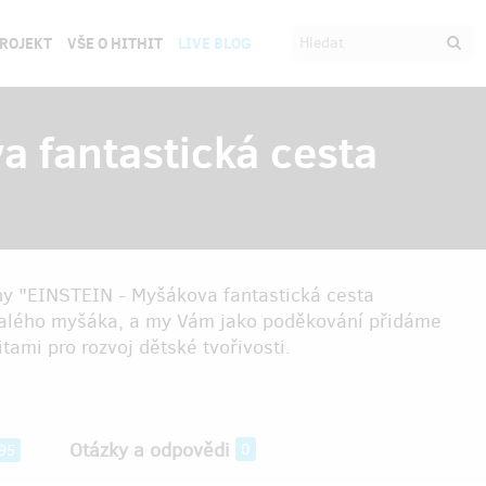
PROJEKT
VŠE O HITHIT
LIVE BLOG
 fantastická cesta
hy "EINSTEIN - Myšákova fantastická cesta
malého myšáka, a my Vám jako poděkování přidáme
ami pro rozvoj dětské tvořivosti.
Otázky a odpovědi
0
95