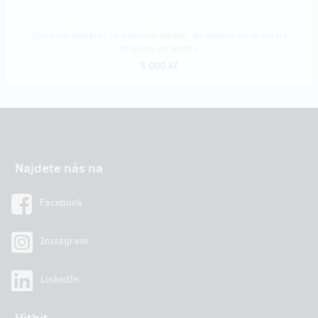
Doručení odměny: na poštovní adresu, do měsíce po ukončení
projektu na Hithitu
5 000 Kč
Najdete nás na
Facebook
Instagram
LinkedIn
Hithit