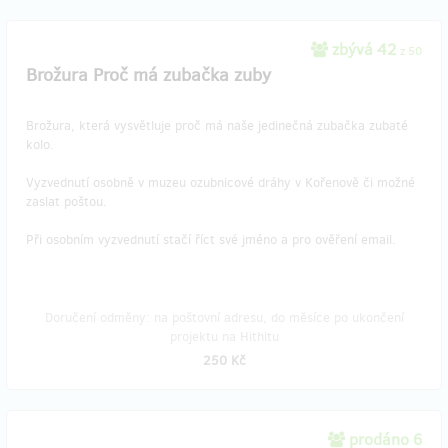
zbývá 42
z 50
Brožura Proč má zubačka zuby
Brožura, která vysvětluje proč má naše jedinečná zubačka zubaté
kolo.
Vyzvednutí osobně v muzeu ozubnicové dráhy v Kořenově či možné
zaslat poštou.
Při osobním vyzvednutí stačí říct své jméno a pro ověření email.
Doručení odměny: na poštovní adresu, do měsíce po ukončení
projektu na Hithitu
250 Kč
prodáno 6