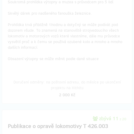
Soukromá prohlídka výtopny a muzea s průvodcem pro 5 lidí.
Skvělý dárek pro nadšeného fanouška železnice.
Prohlídka trvá přibližně 1hodinu a dotyčný se může podívát pod
dozorem všude. To znamená na stanoviště strojvedoucího všech
lokomotiv a motorových vozů které vlastníme, dále mu průvodce
vysvětlí proč a k čemu se používá ozubené kolo a mnoho a mnoho
dalších informací.
Obsazení výtopny se může měnit podle dané situace
Doručení odměny: na poštovní adresu, do měsíce po ukončení
projektu na Hithitu
2 000 Kč
zbývá 11
z 20
Publikace o opravě lokomotivy T 426.003