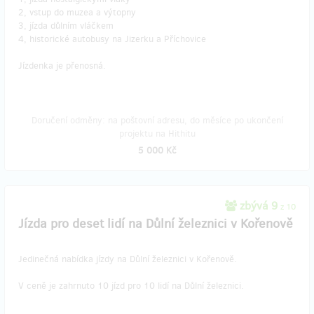
2, vstup do muzea a výtopny
3, jízda důlním vláčkem
4, historické autobusy na Jizerku a Příchovice
Jízdenka je přenosná.
Doručení odměny: na poštovní adresu, do měsíce po ukončení
projektu na Hithitu
5 000 Kč
zbývá 9
z 10
Jízda pro deset lidí na Důlní železnici v Kořenově
Jedinečná nabídka jízdy na Důlní železnici v Kořenově.
V ceně je zahrnuto 10 jízd pro 10 lidí na Důlní železnici.