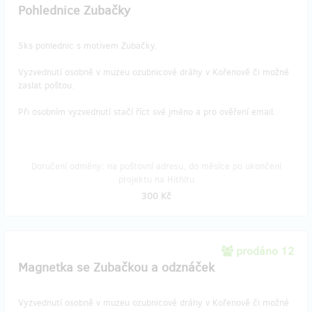
Pohlednice Zubačky
5ks pohlednic s motivem Zubačky.
Vyzvednutí osobně v muzeu ozubnicové dráhy v Kořenově či možné
zaslat poštou.
Při osobním vyzvednutí stačí říct své jméno a pro ověření email.
Doručení odměny: na poštovní adresu, do měsíce po ukončení
projektu na Hithitu
300 Kč
prodáno 12
Magnetka se Zubačkou a odznáček
Vyzvednutí osobně v muzeu ozubnicové dráhy v Kořenově či možné