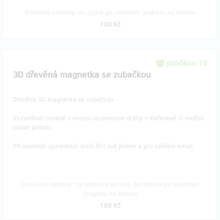
Doručení odměny: do týdne po ukončení projektu na Hithitu
100 Kč
prodáno 19
3D dřevěná magnetka se zubačkou
Dřevěná 3D magnetka se zubačkou
Vyzvednutí osobně v muzeu ozubnicové dráhy v Kořenově či možné
zaslat poštou.
Při osobním vyzvednutí stačí říct své jméno a pro ověření email.
Doručení odměny: na poštovní adresu, do měsíce po ukončení
projektu na Hithitu
150 Kč