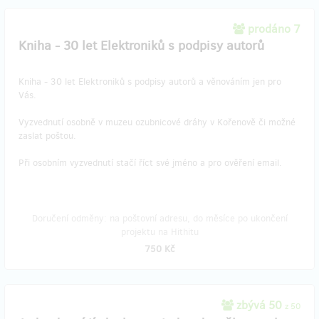
prodáno 7
Kniha - 30 let Elektroniků s podpisy autorů
Kniha - 30 let Elektroniků s podpisy autorů a věnováním jen pro
Vás.
Vyzvednutí osobně v muzeu ozubnicové dráhy v Kořenově či možné
zaslat poštou.
Při osobním vyzvednutí stačí říct své jméno a pro ověření email.
Doručení odměny: na poštovní adresu, do měsíce po ukončení
projektu na Hithitu
750 Kč
zbývá 50
z 50