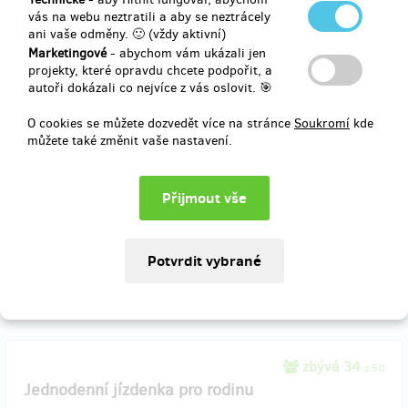
vás na webu neztratili a aby se neztrácely
prodáno 14
ani vaše odměny. 🙂 (vždy aktivní)
Tričko se zubačkou.
Marketingové
- abychom vám ukázali jen
projekty, které opravdu chcete podpořit, a
autoři dokázali co nejvíce z vás oslovit. 🎯
Nejnovější tričko s motivem zubačky.
O cookies se můžete dozvedět více na stránce
Soukromí
kde
Vyzvednutí osobně v muzeu ozubnicové dráhy v Kořenově či možné
můžete také změnit vaše nastavení.
zaslat poštou.
Při osobním vyzvednutí stačí říct své jméno a pro ověření email.
Doručení odměny: na poštovní adresu, do čtvrt roku po ukončení
projektu na Hithitu
800 Kč
zbývá 34
z 50
Jednodenní jízdenka pro rodinu