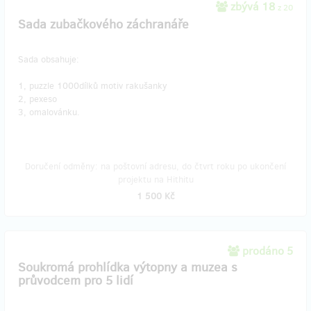
zbývá 18
z 20
Sada zubačkového záchranáře
Sada obsahuje:
1, puzzle 1000dílků motiv rakušanky
2, pexeso
3, omalovánku.
Doručení odměny: na poštovní adresu, do čtvrt roku po ukončení
projektu na Hithitu
1 500 Kč
prodáno 5
Soukromá prohlídka výtopny a muzea s
průvodcem pro 5 lidí