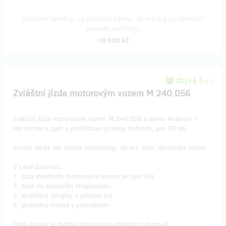
Doručení odměny: na poštovní adresu, do měsíce po ukončení
projektu na Hithitu
10 000 Kč
zbývá 5
z 5
Zvláštní jízda motorovým vozem M 240.056
Zvláštní jízda motorovým vozem M 240.056 v úseku Kořenov –
Harrachov a zpět s prohlídkou výtopny Kořenov, pro 30 lidí.
Skvělý dárek jak oslavit narozeniny, výročí, nebo jakoukoliv oslavu.
V ceně zahrnuto:
1. jízda zvláštním motorovým vozem jen pro Vás
2. jízda na stanovišti strojvedoucí
3. prohlídka výtopny s průvodcem
4. prohlídka muzea s průvodcem
Další detaily je možné domluvit po předchozí domluvě