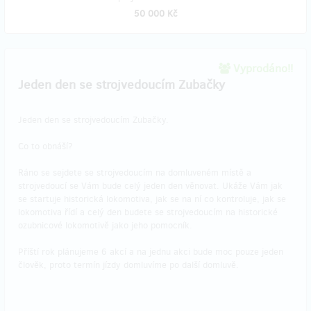
50 000 Kč
Vyprodáno!!
Jeden den se strojvedoucím Zubačky
Jeden den se strojvedoucím Zubačky.
Co to obnáší?
Ráno se sejdete se strojvedoucím na domluveném místě a
strojvedoucí se Vám bude celý jeden den věnovat. Ukáže Vám jak
se startuje historická lokomotiva, jak se na ní co kontroluje, jak se
lokomotiva řídí a celý den budete se strojvedoucím na historické
ozubnicové lokomotivě jako jeho pomocník.
Příští rok plánujeme 6 akcí a na jednu akci bude moc pouze jeden
člověk, proto termín jízdy domluvíme po další domluvě.