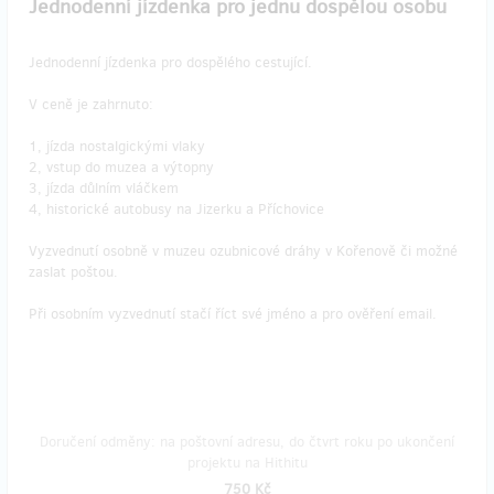
Jednodenní jízdenka pro jednu dospělou osobu
Jednodenní jízdenka pro dospělého cestující.
V ceně je zahrnuto:
1, jízda nostalgickými vlaky
2, vstup do muzea a výtopny
3, jízda důlním vláčkem
4, historické autobusy na Jizerku a Příchovice
Vyzvednutí osobně v muzeu ozubnicové dráhy v Kořenově či možné
zaslat poštou.
Při osobním vyzvednutí stačí říct své jméno a pro ověření email.
Doručení odměny: na poštovní adresu, do čtvrt roku po ukončení
projektu na Hithitu
750 Kč