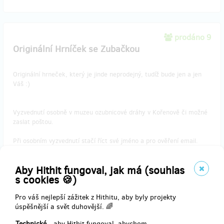
prodáno 9
Originální Hrníček se Zubačkou
Originální hrneček, který je jinde neprodejný, tudíž bude jen a jen
Váš :)
Vyzvednutí osobně v muzeu ozubnicové dráhy v Kořenově či možné
zaslat poštou.
Při osobním vyzvednutí stačí říct své jméno a pro ověření email.
Aby Hithit fungoval, jak má (souhlas
s cookies 🍪)
Doručení odměny: na poštovní adresu, do čtvrt roku po ukončení
projektu na Hithitu
Pro váš nejlepší zážitek z Hithitu, aby byly projekty
800 Kč
úspěšnější a svět duhovější. 🌈
Technické
- aby Hithit fungoval, abychom