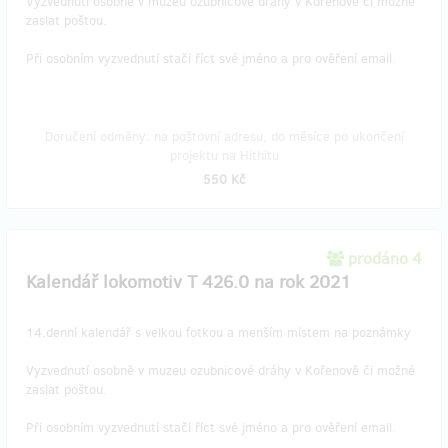
Vyzvednutí osobně v muzeu ozubnicové dráhy v Kořenově či možné
zaslat poštou.
Při osobním vyzvednutí stačí říct své jméno a pro ověření email.
Doručení odměny: na poštovní adresu, do měsíce po ukončení
projektu na Hithitu
550 Kč
prodáno 4
Kalendář lokomotiv T 426.0 na rok 2021
14.denní kalendář s velkou fotkou a menším místem na poznámky
Vyzvednutí osobně v muzeu ozubnicové dráhy v Kořenově či možné
zaslat poštou.
Při osobním vyzvednutí stačí říct své jméno a pro ověření email.