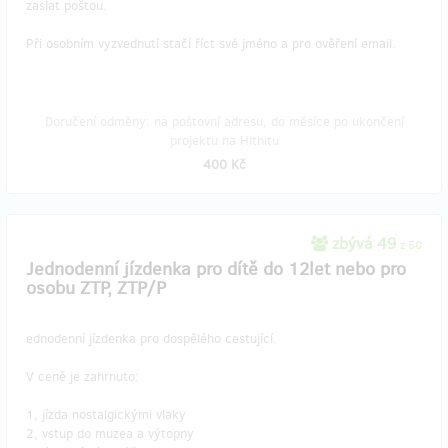
zaslat poštou.
Při osobním vyzvednutí stačí říct své jméno a pro ověření email.
Doručení odměny: na poštovní adresu, do měsíce po ukončení
projektu na Hithitu
400 Kč
zbývá 49
z 50
Jednodenní jízdenka pro dítě do 12let nebo pro
osobu ZTP, ZTP/P
ednodenní jízdenka pro dospělého cestující.
V ceně je zahrnuto:
​1, jízda nostalgickými vlaky
2, vstup do muzea a výtopny