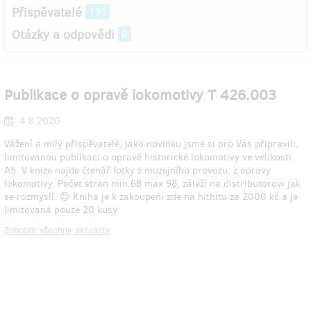
Přispěvatelé
193
Otázky a odpovědi
0
Publikace o opravě lokomotivy T 426.003
4.8.2020
Vážení a milý přispěvatelé, jako novinku jsme si pro Vás připravili,
limitovanou publikaci o opravě historické lokomotivy ve velikosti
A5. V knize najde čtenář fotky z muzejního provozu, z opravy
lokomotivy. Počet stran min.68 max 98, záleží na distributorovi jak
se rozmyslí. 😉 Kniha je k zakoupení zde na hithitu za 2000 kč a je
limitovaná pouze 20 kusy.
Zobrazit všechny aktuality