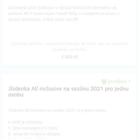
Limitivaná série publikace o opravě historické lokomotivy ve
velikosti A5 V knize najde čtenář fotky z muzejního provozu, z
opravy lokomotivy. Počet stran min.68
Doručení odměny: na poštovní adresu, do čtvrt roku po ukončení
projektu na Hithitu
2 000 Kč
prodáno 1
Jízdenka All inclusive na sezónu 2021 pro jednu
osobu
Jízdenka All inclusive na sezónu 2021 pro jednu osobu.
V ceně je zahrnuto:
1, jízda nostalgickými vlaky
2, vstup do muzea a výtopny