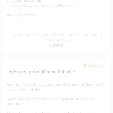
3, jízda důlním vláčkem
4, historické autobusy na Jizerku a Příchovice
Jízdenka je přenosná.
Doručení odměny: na poštovní adresu, do měsíce po ukončení
projektu na Hithitu
2 500 Kč
zbývá 3
z 6
Jeden den průvodčím na Zubačce
Jeden den průvodčím na zubačce obnáší všechny náležitosti které
jsou tento den důležité.
Uvidíte z pohledu průvodčího že práce průvodčího není vůbec
jednoduchá. :)