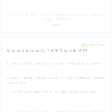
Doručení odměny: na poštovní adresu, do půl roku po ukončení
projektu na Hithitu
650 Kč
prodáno 0
Kalendář lokomotiv T 426.0 na rok 2021
14.denní kalendář s menší fotkou a větším místem na poznámky
Vyzvednutí osobně v muzeu ozubnicové dráhy v Kořenově či možné
zaslat poštou.
Při osobním vyzvednutí stačí říct své jméno a pro ověření email.
Doručení odměny: na poštovní adresu, do půl roku po ukončení