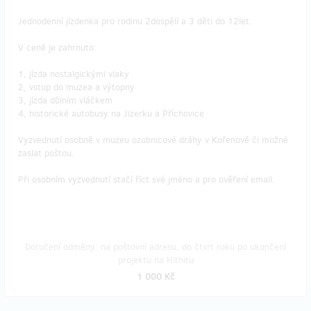
Jednodenní jízdenka pro rodinu 2dospělí a 3 děti do 12let.
V ceně je zahrnuto:
1, jízda nostalgickými vlaky
2, vstup do muzea a výtopny
3, jízda důlním vláčkem
4, historické autobusy na Jizerku a Příchovice
​Vyzvednutí osobně v muzeu ozubnicové dráhy v Kořenově či možné
zaslat poštou.
Při osobním vyzvednutí stačí říct své jméno a pro ověření email.
Doručení odměny: na poštovní adresu, do čtvrt roku po ukončení
projektu na Hithitu
1 000 Kč