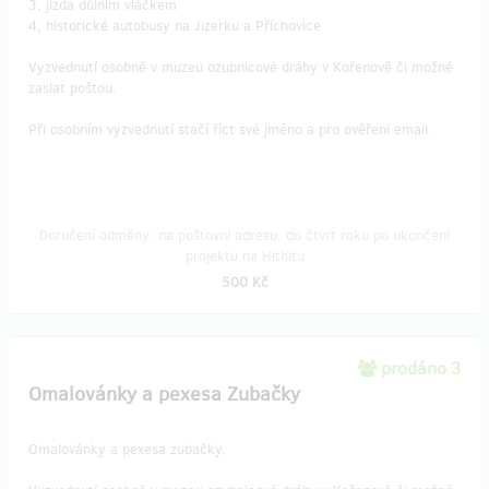
3, jízda důlním vláčkem
4, historické autobusy na Jizerku a Příchovice
Vyzvednutí osobně v muzeu ozubnicové dráhy v Kořenově či možné
zaslat poštou.
Při osobním vyzvednutí stačí říct své jméno a pro ověření email.
Doručení odměny: na poštovní adresu, do čtvrt roku po ukončení
projektu na Hithitu
500 Kč
prodáno 3
Omalovánky a pexesa Zubačky
Omalovánky a pexesa zubačky.