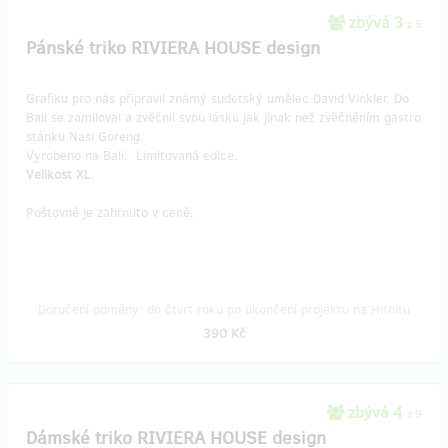
zbývá 3
z 5
Pánské triko RIVIERA HOUSE design
Grafiku pro nás připravil známý sudetský umělec David Vinkler. Do
Bali se zamiloval a zvěčnil svou lásku jak jinak než zvěčněním gastro
stánku Nasi Goreng.
Vyrobeno na Bali. Limitovaná edice.
Velikost XL.
Poštovné je zahrnuto v ceně.
Doručení odměny: do čtvrt roku po ukončení projektu na Hithitu
390 Kč
zbývá 4
z 9
Dámské triko RIVIERA HOUSE design