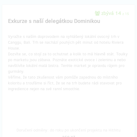
zbývá 14
z 15
Exkurze s naší delegátkou Dominikou
Vyražte s naším doprovodem na vyhlášený lokální ovocný trh v
Canggu, Bali. Trh se nachází pouhých pět minut od hotelu Riviera
House.
Dozvíte se, co stojí za to ochutnat a kolik to má hlavně stát. Toulky
po marketu jsou zábava. Poznáte exotické ovoce i zeleninu a nebo
navštívíte lokální malá bistra. Tenhle market je opravdu rájem pro
gurmány.
Věříme, že tato zkušenost vám pomůže zapadnou do místního
koloritu a troufáme si říct, že se na trh budete rádi stavovat pro
ingredience nejen na své ranní smoothie.
Doručení odměny: do roku po ukončení projektu na Hithitu