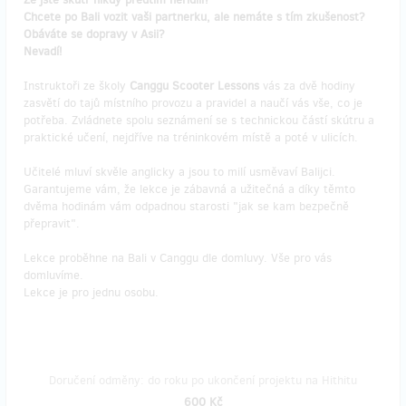
Chcete po Bali vozit vaši partnerku, ale nemáte s tím zkušenost?
Obáváte se dopravy v Asii?
Nevadí!
Instruktoři ze školy
Canggu Scooter Lessons
vás za dvě hodiny
zasvětí do tajů místního provozu a pravidel a naučí vás vše, co je
potřeba. Zvládnete spolu seznámení se s technickou částí skútru a
praktické učení, nejdříve na tréninkovém místě a poté v ulicích.
Učitelé mluví skvěle anglicky a jsou to milí usměvaví Balijci.
Garantujeme vám, že lekce je zábavná a užitečná a díky těmto
dvěma hodinám vám odpadnou starosti "jak se kam bezpečně
přepravit".
Lekce proběhne na Bali v Canggu dle domluvy. Vše pro vás
domluvíme.
Lekce je pro jednu osobu.
Doručení odměny: do roku po ukončení projektu na Hithitu
600 Kč