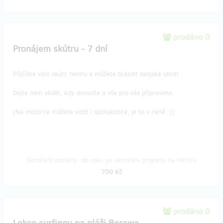
prodáno 0
Pronájem skútru - 7 dní
Půjčíme vám skútr, helmu a můžete brázdit balijské ulice!
Dejte nám vědět, kdy dorazíte a vše pro vás připravíme.
(Na motorce můžete vozit i spolujedzce, je to v ceně :))
Doručení odměny: do roku po ukončení projektu na Hithitu
700 Kč
prodáno 0