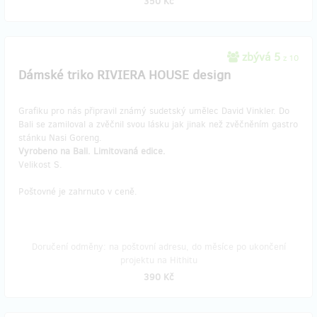
350 Kč
zbývá 5
z 10
Dámské triko RIVIERA HOUSE design
Grafiku pro nás připravil známý sudetský umělec David Vinkler. Do
Bali se zamiloval a zvěčnil svou lásku jak jinak než zvěčněním gastro
stánku Nasi Goreng.
Vyrobeno na Bali. Limitovaná edice.
Velikost S.
Poštovné je zahrnuto v ceně.
Doručení odměny: na poštovní adresu, do měsíce po ukončení
projektu na Hithitu
390 Kč