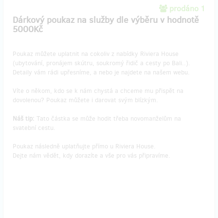
prodáno 1
Dárkový poukaz na služby dle výběru v hodnotě
5000Kč
Poukaz můžete uplatnit na cokoliv z nabídky Riviera House
(ubytování, pronájem skútru, soukromý řidič a cesty po Bali..).
Detaily vám rádi upřesníme, a nebo je najdete na našem webu.
Víte o někom, kdo se k nám chystá a chceme mu přispět na
dovolenou? Poukaz můžete i darovat svým blízkým.
​Náš tip:
Tato částka se může hodit třeba novomanželům na
svatební cestu.
Poukaz následně uplatňujte přímo u Riviera House.
Dejte nám vědět, kdy dorazíte a vše pro vás připravíme.