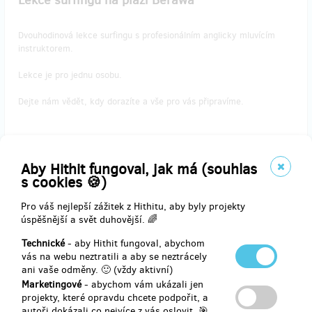
Lekce surfingu na pláži Berawa
Dvouhodinová lekce surfingu s profesionálním anglicky mluvícím
instruktorem.
Lekce je pro jednu osobu.
Dejte nám vědět, kdy dorazíte a vše pro vás připravíme.
Aby Hithit fungoval, jak má (souhlas
Doručení odměny: do roku po ukončení projektu na Hithitu
s cookies 🍪)
950 Kč
Pro váš nejlepší zážitek z Hithitu, aby byly projekty
úspěšnější a svět duhovější. 🌈
prodáno 4
Technické
- aby Hithit fungoval, abychom
Dárkový poukaz na služby dle výběru v hodnotě
vás na webu neztratili a aby se neztrácely
1000Kč
ani vaše odměny. 🙂 (vždy aktivní)
Marketingové
- abychom vám ukázali jen
projekty, které opravdu chcete podpořit, a
Poukaz můžete uplatnit na cokoliv z nabídky Riviera House
autoři dokázali co nejvíce z vás oslovit. 🎯