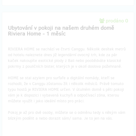
prodáno 0
Ubytování v pokoji na našem druhém domě
Riviera Home - 1 měsíc
RIVIERA HOME se nachází ve čtvrti Canggu. Několik desítek metrů
od hotelu naleznete dnes již legendární ovocný trh, kde za pár
kaček nakoupíte exotické plody z Bali nebo poobědváte klasické
pokrmy z pouličních bister, kterých je v okolí doslova požehnaně.
HOME se stal azylem pro surfaře a digitální nomády, kteří se
rozhodli, že v Canggu zůstanou žít i několik měsíců. Právě tomuto
typu hostů je RIVIERA HOME určen. V útulném domě s pěti pokoji
vám je k dispozici i vybavená kuchyň a odpočívací zóna, kterou
můžete využít i jako ideální místo pro práci.
Pokoj je až pro dvě osoby, můžete se o odměnu tedy s někým vám
blízkým podělit a nebo dorazit sám/ sama. Je to jen na vás.