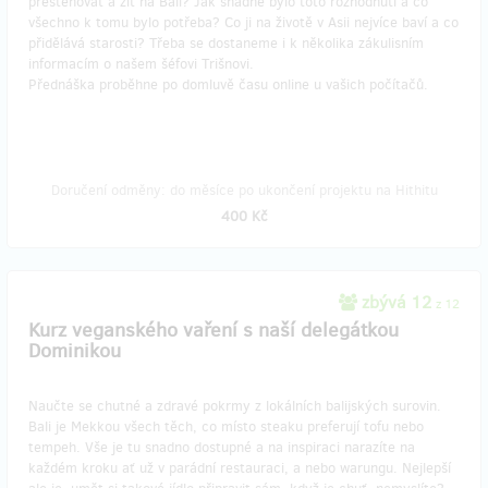
přestěhovat a žít na Bali? Jak snadné bylo toto rozhodnutí a co
všechno k tomu bylo potřeba? Co ji na životě v Asii nejvíce baví a co
přidělává starosti? Třeba se dostaneme i k několika zákulisním
informacím o našem šéfovi Trišnovi.
Přednáška proběhne po domluvě času online u vašich počítačů.
Doručení odměny: do měsíce po ukončení projektu na Hithitu
400 Kč
zbývá 12
z 12
Kurz veganského vaření s naší delegátkou
Dominikou
Naučte se chutné a zdravé pokrmy z lokálních balijských surovin.
Bali je Mekkou všech těch, co místo steaku preferují tofu nebo
tempeh. Vše je tu snadno dostupné a na inspiraci narazíte na
každém kroku ať už v parádní restauraci, a nebo warungu. Nejlepší