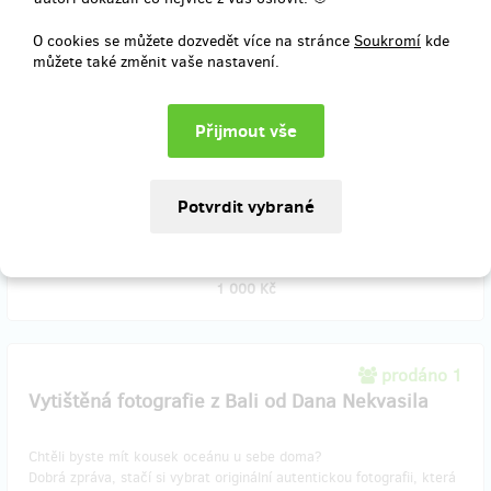
(ubytování, pronájem skútru, soukromý řidič a cesty po Bali..).
Detaily vám rádi upřesníme, a nebo je najdete na našem webu.
O cookies se můžete dozvedět více na stránce
Soukromí
kde
můžete také změnit vaše nastavení.
Víte o někom, kdo se k nám chystá a chceme mu přispět na
dovolenou? Poukaz můžete i darovat svým blízkým.
Poukaz následně uplatňujte přímo u Riviera House.
Dejte nám vědět, kdy dorazíte a vše pro vás připravíme.
Doručení odměny: do roku po ukončení projektu na Hithitu
1 000 Kč
prodáno 1
Vytištěná fotografie z Bali od Dana Nekvasila
Chtěli byste mít kousek oceánu u sebe doma?
Dobrá zpráva, stačí si vybrat originální autentickou fotografii, která