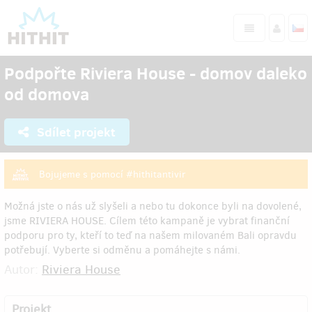
Podpořte Riviera House - domov daleko
od domova
Sdílet projekt
Bojujeme s pomocí #hithitantivir
Možná jste o nás už slyšeli a nebo tu dokonce byli na dovolené,
jsme RIVIERA HOUSE. Cílem této kampaně je vybrat finanční
podporu pro ty, kteří to teď na našem milovaném Bali opravdu
potřebují. Vyberte si odměnu a pomáhejte s námi.
Autor:
Riviera House
Projekt