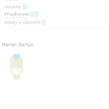
Aktuality
1
Přispěvatelé
132
Otázky a odpovědi
2
Marian Barton