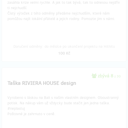
zasáhla krize velmi rychle. A jak to tak bývá, tak to odnesou nejdřív
ti nejchudší.
Čístý výtežek z této odměny předáme nejchudším, které nám
pomůžou najít lokální přátelé a jejich rodiny. Pomozte jim s námi.
Doručení odměny: do měsíce po ukončení projektu na Hithitu
100 Kč
zbývá 8
z 30
Taška RIVIERA HOUSE design
Vyrobeno s láskou na Bali s našim vlastním designem. Oboustranný
potisk. Na nákup vám už vždycky bude stačit jen jedna taška.
#neplastuj
Poštovné je zahrnuto v ceně.