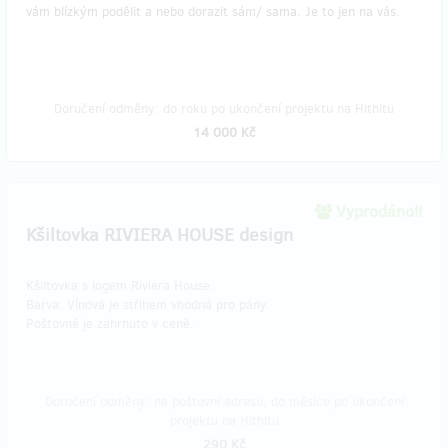
vám blízkým podělit a nebo dorazit sám/ sama. Je to jen na vás.
Doručení odměny: do roku po ukončení projektu na Hithitu
14 000 Kč
Vyprodáno!!
Kšiltovka RIVIERA HOUSE design
Kšiltovka s logem Riviera House.
​Barva: Vínová je střihem vhodná pro pány.
Poštovné je zahrnuto v ceně.
Doručení odměny: na poštovní adresu, do měsíce po ukončení
projektu na Hithitu
290 Kč