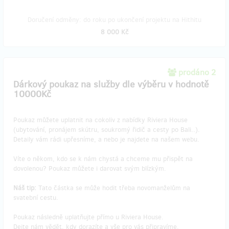
Doručení odměny: do roku po ukončení projektu na Hithitu
8 000 Kč
prodáno 2
Dárkový poukaz na služby dle výběru v hodnotě
10000Kč
Poukaz můžete uplatnit na cokoliv z nabídky Riviera House
(ubytování, pronájem skútru, soukromý řidič a cesty po Bali..).
Detaily vám rádi upřesníme, a nebo je najdete na našem webu.
Víte o někom, kdo se k nám chystá a chceme mu přispět na
dovolenou? Poukaz můžete i darovat svým blízkým.
Náš tip:
Tato částka se může hodit třeba novomanželům na
svatební cestu.
Poukaz následně uplatňujte přímo u Riviera House.
Dejte nám vědět, kdy dorazíte a vše pro vás připravíme.