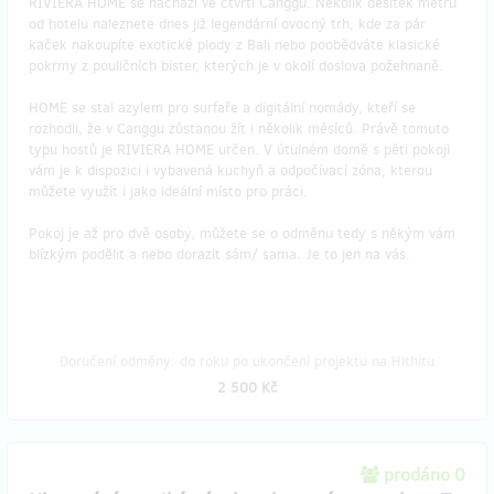
RIVIERA HOME se nachází ve čtvrti Canggu. Několik desítek metrů
od hotelu naleznete dnes již legendární ovocný trh, kde za pár
kaček nakoupíte exotické plody z Bali nebo poobědváte klasické
pokrmy z pouličních bister, kterých je v okolí doslova požehnaně.
HOME se stal azylem pro surfaře a digitální nomády, kteří se
rozhodli, že v Canggu zůstanou žít i několik měsíců. Právě tomuto
typu hostů je RIVIERA HOME určen. V útulném domě s pěti pokoji
vám je k dispozici i vybavená kuchyň a odpočívací zóna, kterou
můžete využít i jako ideální místo pro práci.
Pokoj je až pro dvě osoby, můžete se o odměnu tedy s někým vám
blízkým podělit a nebo dorazit sám/ sama. Je to jen na vás.
Doručení odměny: do roku po ukončení projektu na Hithitu
2 500 Kč
prodáno 0