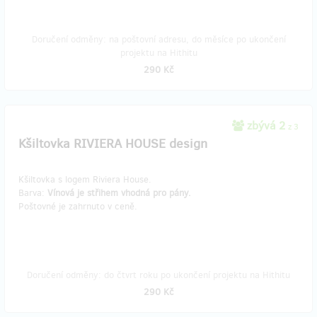
Doručení odměny: na poštovní adresu, do měsíce po ukončení
projektu na Hithitu
290 Kč
zbývá 2
z 3
Kšiltovka RIVIERA HOUSE design
Kšiltovka s logem Riviera House.
​Barva:
Vínová je střihem vhodná pro pány.
Poštovné je zahrnuto v ceně.
Doručení odměny: do čtvrt roku po ukončení projektu na Hithitu
290 Kč