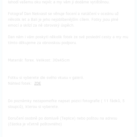
lahodí vašemu oku nejvíc a my vám ji dodáme vytištěnou.
Fotograf Dan Nekvasil se věnuje focení a natáčení v oceánu už
několik let a Bali je jeho nejoblíbenějším cílem. Fotky jsou plné
emocí a sklízí za ně obrovský úspěch.
Dan nám i vám poskytl několik fotek ze své poslední cesty a my mu
tímto děkujeme za obrovskou podporu.
Materiál: forex. Velikost: 30x45cm
Fotku si vyberete dle svého vkusu v galerii.
Náhled fotek:
ZDE
Do poznámky nezapomeňte napsat pozici fotografie ( 11 řádků, 5
sloupců), kterou si vyberete.
Doručení osobně po domluvě (Teplice) nebo poštou na adresu
(částka je včetně poštovného)