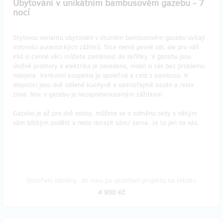
Ubytování v unikátním bambusovém gazebu - 7
nocí
Stylovou variantu ubytování v útulném bambusovém gazebu uvítají
milovníci autentických zážitků. Sice nemá pevné zdi, ale pro váš
klid si cenné věci můžete zamknout do skříňky. V gazebu jsou
úložné prostory a elektrika je zavedena, mobil si tak bez problému
nabijete. Venkovní koupelna je společná a celá z bambusu. K
dispozici jsou dvě sdílené kuchyně a samozřejmě bazén a relax
zóna. Noc v gazebu je nezapomenutelným zážitkem.
Gazebo je až pro dvě osoby, můžete se o odměnu tedy s někým
vám blízkým podělit a nebo dorazit sám/ sama. Je to jen na vás.
Doručení odměny: do roku po ukončení projektu na Hithitu
4 900 Kč