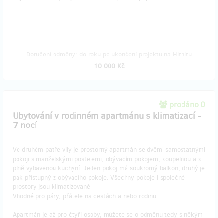
Doručení odměny: do roku po ukončení projektu na Hithitu
10 000 Kč
prodáno 0
Ubytování v rodinném apartmánu s klimatizací -
7 nocí
Ve druhém patře vily je prostorný apartmán se dvěmi samostatnými
pokoji s manželskými postelemi, obývacím pokojem, koupelnou a s
plně vybavenou kuchyní. Jeden pokoj má soukromý balkon, druhý je
pak přístupný z obývacího pokoje. Všechny pokoje i společné
prostory jsou klimatizované.
Vhodné pro páry, přátele na cestách a nebo rodinu.
Apartmán je až pro čtyři osoby, můžete se o odměnu tedy s někým