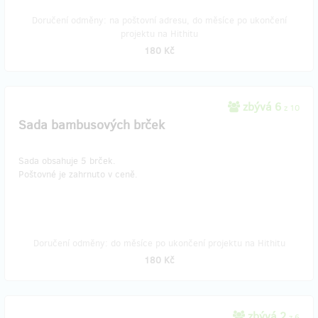
Doručení odměny: na poštovní adresu, do měsíce po ukončení
projektu na Hithitu
180 Kč
zbývá 6
z 10
Sada bambusových brček
Sada obsahuje 5 brček.
​Poštovné je zahrnuto v ceně.
Doručení odměny: do měsíce po ukončení projektu na Hithitu
180 Kč
zbývá 2
z 6