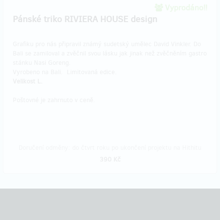
Vyprodáno!!
Pánské triko RIVIERA HOUSE design
Grafiku pro nás připravil známý sudetský umělec David Vinkler. Do
Bali se zamiloval a zvěčnil svou lásku jak jinak než zvěčněním gastro
stánku Nasi Goreng.
Vyrobeno na Bali. Limitovaná edice.
Velikost L.
Poštovné je zahrnuto v ceně.
Doručení odměny: do čtvrt roku po ukončení projektu na Hithitu
390 Kč