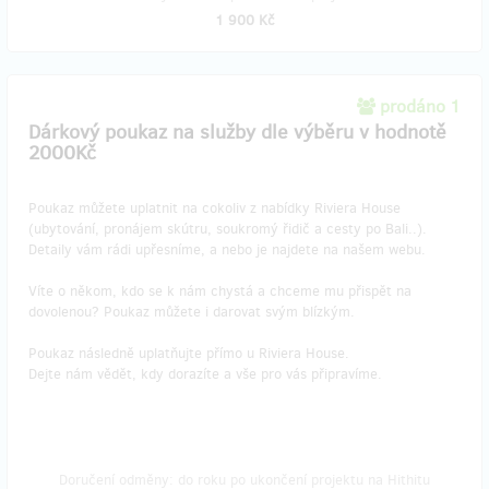
1 900 Kč
prodáno 1
Dárkový poukaz na služby dle výběru v hodnotě
2000Kč
Poukaz můžete uplatnit na cokoliv z nabídky Riviera House
(ubytování, pronájem skútru, soukromý řidič a cesty po Bali..).
Detaily vám rádi upřesníme, a nebo je najdete na našem webu.
Víte o někom, kdo se k nám chystá a chceme mu přispět na
dovolenou? Poukaz můžete i darovat svým blízkým.
Poukaz následně uplatňujte přímo u Riviera House.
Dejte nám vědět, kdy dorazíte a vše pro vás připravíme.
Doručení odměny: do roku po ukončení projektu na Hithitu