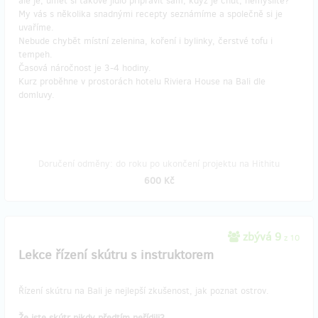
ale je, umět si takové jídlo připravit sám, když je chuť, nemyslíte?
My vás s několika snadnými recepty seznámíme a společně si je
uvaříme.
Nebude chybět místní zelenina, koření i bylinky, čerstvé tofu i
tempeh.
Časová náročnost je 3-4 hodiny.
Kurz proběhne v prostorách hotelu Riviera House na Bali dle
domluvy.
Doručení odměny: do roku po ukončení projektu na Hithitu
600 Kč
zbývá 9
z 10
Lekce řízení skútru s instruktorem
Řízení skútru na Bali je nejlepší zkušenost, jak poznat ostrov.
Že jste skútr nikdy předtím neřídili?