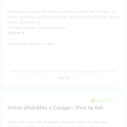
Grafiku pro nás připravil známý sudetský umělec David Vinkler. Do
Bali se zamiloval a zvěčnil svou lásku jak jinak než zvěčněním gastro
stánku Nasi Goreng.
Vyrobeno na Bali. Limitovaná edice.
Velikost M.
Poštovné je zahrnuto v ceně.
Doručení odměny: do čtvrt roku po ukončení projektu na Hithitu
390 Kč
zbývá 7
z 10
Online přednáška o Canggu - život na Bali
Zajímá vás cesta naší delegátky Dominiky, která se rozhodla