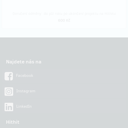
Doručení odměny: do půl roku po ukončení projektu na Hithitu
600 Kč
Najdete nás na
Facebook
Instagram
LinkedIn
Hithit