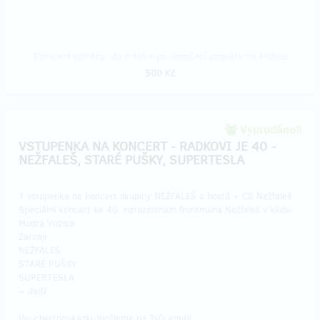
Doručení odměny: do měsíce po ukončení projektu na Hithitu
500 Kč
Vyprodáno!!
VSTUPENKA NA KONCERT - RADKOVI JE 40 -
NEŽFALEŠ, STARÉ PUŠKY, SUPERTESLA
1 vstupenka na koncert skupiny NEŽFALEŠ a hostů + CD Nežfaleš.
Speciální koncert ke 40. narozeninám frontmana Nežfaleš v klubu
Modrá Vopice.
Zahrají :
NEŽFALEŠ
STARÉ PUŠKY
SUPERTESLA
+ další
Voucher(poukázku)pošleme na Tvůj email.