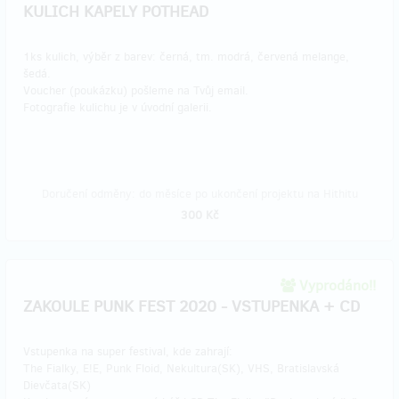
KULICH KAPELY POTHEAD
1ks kulich, výběr z barev: černá, tm. modrá, červená melange,
šedá.
Voucher (poukázku) pošleme na Tvůj email.
Fotografie kulichu je v úvodní galerii.
Doručení odměny: do měsíce po ukončení projektu na Hithitu
300 Kč
Vyprodáno!!
ZAKOULE PUNK FEST 2020 - VSTUPENKA + CD
Vstupenka na super festival, kde zahrají:
The Fialky, E!E, Punk Floid, Nekultura(SK), VHS, Bratislavská
Dievčata(SK)