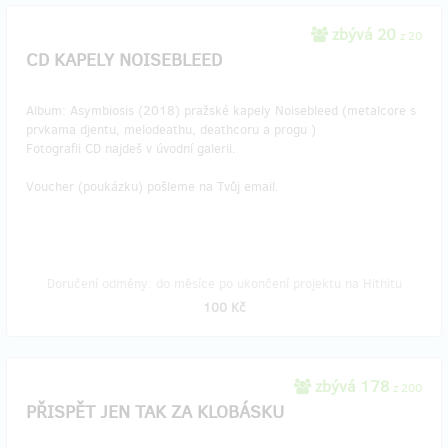
zbývá 20
z 20
CD KAPELY NOISEBLEED
Album: Asymbiosis (2018) pražské kapely Noisebleed (metalcore s
prvkama djentu, melodeathu, deathcoru a progu )
Fotografii CD najdeš v úvodní galerii.
Voucher (poukázku) pošleme na Tvůj email.
Doručení odměny: do měsíce po ukončení projektu na Hithitu
100 Kč
zbývá 178
z 200
PŘISPĚT JEN TAK ZA KLOBÁSKU