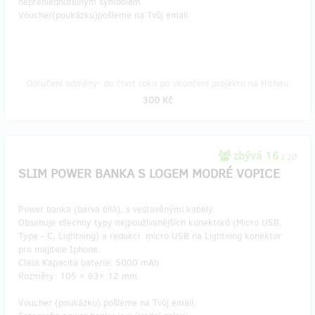
nepřehlédnutelným symbolem.
Voucher(poukázku)pošleme na Tvůj email.
Doručení odměny: do čtvrt roku po ukončení projektu na Hithitu
300 Kč
zbývá 16
z 20
SLIM POWER BANKA S LOGEM MODRÉ VOPICE
Power banka (barva bílá), s vestavěnými kabely.
Obsahuje všechny typy nejpoužívanějších konektorů (Micro USB,
Type - C, Lightning) a redukci micro USB na Lightning konektor
pro majitele Iphone.
Class Kapacita baterie: 5000 mAh
Rozměry: 105 × 63× 12 mm
Voucher (poukázku) pošleme na Tvůj email.