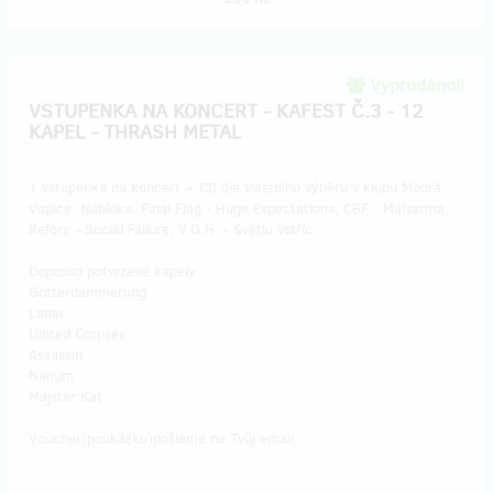
Vyprodáno!!
VSTUPENKA NA KONCERT - KAFEST Č.3 - 12
KAPEL - THRASH METAL
1 vstupenka na koncert + CD dle vlastního výběru v klubu Modrá
Vopice. Nabídka: Final Flag - Huge Expectations, CBF - Malvarma,
Refore - Social Failure, V.O.H. - Světlu vstříc
Doposud potvrzené kapely:
Götterdämmerung
Lahar
United Corpses
Assassin
Nahum
Majster Kat
Voucher(poukázku)pošleme na Tvůj email.