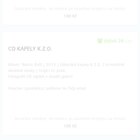
Doručení odměny: do měsíce po ukončení projektu na Hithitu
100 Kč
zbývá 24
z 25
CD KAPELY K.Z.O.
Album: Bestie Boží ( 2015 ) táborské kapely K.Z.O. ( kriminálně
závadné osoby ) hrající hc punk.
Fotografii CD najdeš v úvodní galerii.
Voucher (poukázku) pošleme na Tvůj email.
Doručení odměny: do měsíce po ukončení projektu na Hithitu
100 Kč