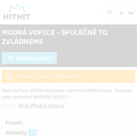
MODRÁ VOPICE - SPOLEČNĚ TO
ZVLÁDNEME
Sdílet projekt
Bojujeme s pomocí #hithitantivir
Rádi bychom přežili současné uzavření našeho klubu. Pomozte
nám zachránit MODROU VOPICI !
Autor:
Klub Modrá Vopice
Projekt
Aktuality
13