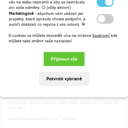
vás na webu neztratili a aby se neztrácely
Permice na všechny koncerty Klubu Modrá Vopice od letošního
ani vaše odměny. 🙂 (vždy aktivní)
otevření do konce roku.
Marketingové
- abychom vám ukázali jen
projekty, které opravdu chcete podpořit, a
Voucher(poukázku)pošleme na Tvůj email.
autoři dokázali co nejvíce z vás oslovit. 🎯
O cookies se můžete dozvedět více na stránce
Soukromí
kde
můžete také změnit vaše nastavení.
Doručení odměny: do čtvrt roku po ukončení projektu na Hithitu
4 000 Kč
zbývá 5
z 5
PERMANENTKA NA SEZÓNU 2020/2021
Permice na všechny koncerty Klubu Modrá Vopice od 1.9.2020 do
31.8.2021
Voucher(poukázku)pošleme na Tvůj email.