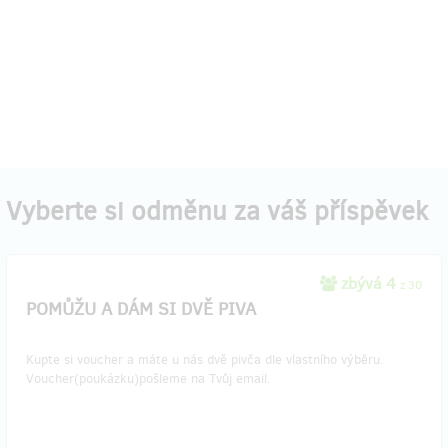
Vyberte si odměnu za váš příspěvek
zbývá 4
z 30
POMŮŽU A DÁM SI DVĚ PIVA
Kupte si voucher a máte u nás dvě pivča dle vlastního výběru.
Voucher(poukázku)pošleme na Tvůj email.