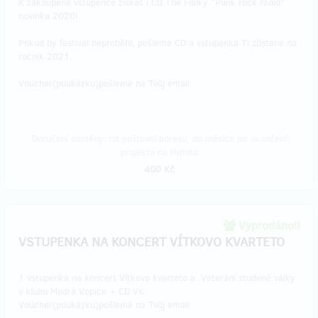
K zakoupené vstupence získáš i CD The Fialky "Punk rock rádio"
novinka 2020!
Pokud by festival neproběhl, pošleme CD a vstupenka Ti zůstane na
ročník 2021.
Voucher(poukázku)pošleme na Tvůj email.
Doručení odměny: na poštovní adresu, do měsíce po ukončení
projektu na Hithitu
400 Kč
Vyprodáno!!
VSTUPENKA NA KONCERT VÍTKOVO KVARTETO
1 vstupenka na koncert Vítkovo kvarteto a Veteráni studené války
v klubu Modrá Vopice + CD VK.
Voucher(poukázku)pošleme na Tvůj email.