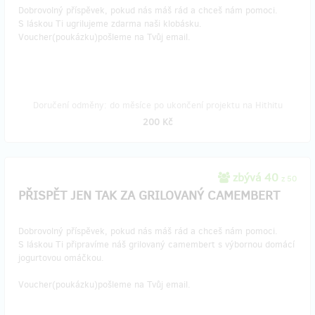
Dobrovolný příspěvek, pokud nás máš rád a chceš nám pomoci.
S láskou Ti ugrilujeme zdarma naši klobásku.
Voucher(poukázku)pošleme na Tvůj email.
Doručení odměny: do měsíce po ukončení projektu na Hithitu
200 Kč
zbývá 40
z 50
PŘISPĚT JEN TAK ZA GRILOVANÝ CAMEMBERT
Dobrovolný příspěvek, pokud nás máš rád a chceš nám pomoci.
S láskou Ti připravíme náš grilovaný camembert s výbornou domácí
jogurtovou omáčkou.
Voucher(poukázku)pošleme na Tvůj email.