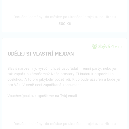
Doručení odměny: do měsíce po ukončení projektu na Hithitu
500 Kč
zbývá 4
z 10
UDĚLEJ SI VLASTNÍ MEJDAN
Slavíš narozeniny, výročí, chceš uspořádat firemní party, nebo jen
tak zapařit s kámošema? Naše prostory Ti budou k dispozici i s
obsluhou. A to pro jakýkoliv počet lidí. Klub bude uzavřen a bude jen
pro Vás. V ceně není započítaná konzumace.
Voucher(poukázku)pošleme na Tvůj email.
Doručení odměny: do měsíce po ukončení projektu na Hithitu