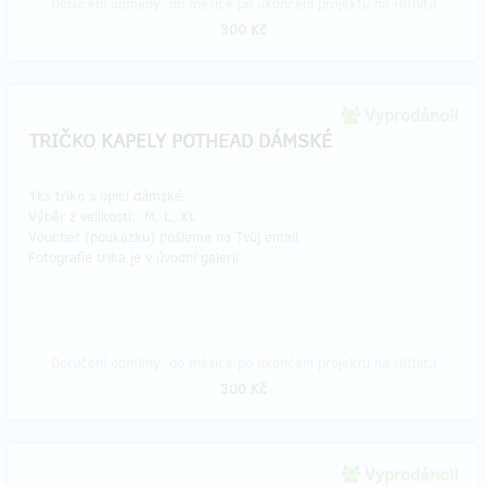
Doručení odměny: do měsíce po ukončení projektu na Hithitu
300 Kč
Vyprodáno!!
TRIČKO KAPELY POTHEAD DÁMSKÉ
1ks triko s opicí dámské.
Výběr z velikostí: M, L, XL
Voucher (poukázku) pošleme na Tvůj email.
Fotografie trika je v úvodní galerii.
Doručení odměny: do měsíce po ukončení projektu na Hithitu
300 Kč
Vyprodáno!!