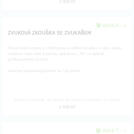
2 000 Kč
zbývá 8
z 10
ZVUKOVÁ ZKOUŠKA SE ZVUKAŘEM
Pokud máte kapelu a chtěli byste si udělat zkoušku u nás v klubu,
nabízíme Vám naše prostory, aparaturu ( PA ) a našeho
profesionálního zvukaře.
Voucher(poukázku)pošleme na Tvůj email.
Doručení odměny: do měsíce po ukončení projektu na Hithitu
2 500 Kč
zbývá 7
z 10