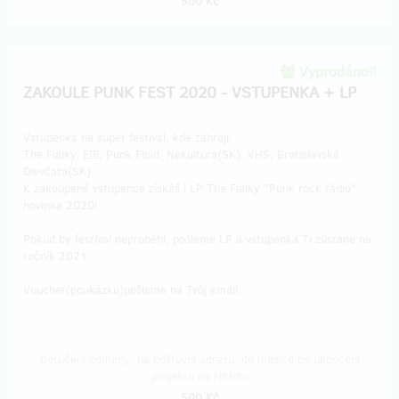
500 Kč
Vyprodáno!!
ZAKOULE PUNK FEST 2020 - VSTUPENKA + LP
Vstupenka na super festival, kde zahrají:
The Fialky, E!E, Punk Floid, Nekultura(SK), VHS, Bratislavská
Dievčata(SK)
K zakoupené vstupence získáš i LP The Fialky "Punk rock rádio"
novinka 2020!
Pokud by festival neproběhl, pošleme LP a vstupenka Ti zůstane na
ročník 2021.
Voucher(poukázku)pošleme na Tvůj email.
Doručení odměny: na poštovní adresu, do měsíce po ukončení
projektu na Hithitu
500 Kč