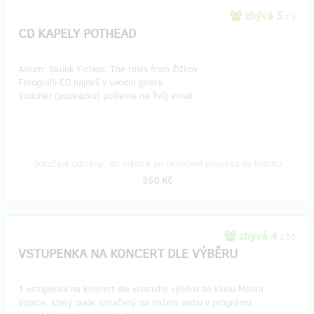
zbývá 5
z 5
CD KAPELY POTHEAD
Album: Skunk Fiction: The tales from Žižkov
Fotografii CD najdeš v úvodní galerii.
Voucher (poukázku) pošleme na Tvůj email.
Doručení odměny: do měsíce po ukončení projektu na Hithitu
250 Kč
zbývá 4
z 50
VSTUPENKA NA KONCERT DLE VÝBĚRU
1 vstupenka na koncert dle vlastního výběru do klubu Modrá
Vopice, který bude označený na našem webu v programu