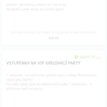
Voucher (poukázku) pošleme na Tvůj email.
Fotografie power banky je v úvodní galerii.
Doručení odměny: do měsíce po ukončení projektu na Hithitu
400 Kč
zbývá 19
z 20
VSTUPENKA NA VIP GRILOVACÍ PARTY
1 vstupenka na soukromou grilovací party v Klubu Modrá Vopice.
Jídlo a pivo zdarma.
Pro velký zájem jsme se rozhodli náš mejdan " nafouknout " a
přidáváme další vstupenky.