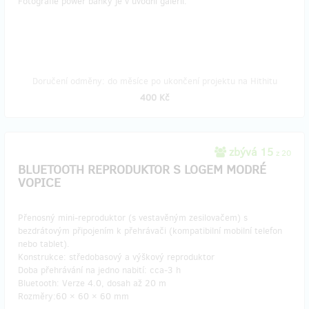
Fotografie power banky je v úvodní galerii.
Doručení odměny: do měsíce po ukončení projektu na Hithitu
400 Kč
zbývá 15
z 20
BLUETOOTH REPRODUKTOR S LOGEM MODRÉ
VOPICE
Přenosný mini-reproduktor (s vestavěným zesilovačem) s
bezdrátovým připojením k přehrávači (kompatibilní mobilní telefon
nebo tablet).
Konstrukce: středobasový a výškový reproduktor
Doba přehrávání na jedno nabití: cca-3 h
Bluetooth: Verze 4.0, dosah až 20 m
Rozměry:60 × 60 × 60 mm