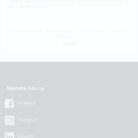
Sáček si můžeš vyzvednout v kavárně nebo se můžeme domluvit na
jiné možnosti doručení.
Doručení odměny: na poštovní adresu, do čtvrt roku po ukončení
projektu na Hithitu
250 Kč
Najdete nás na
Facebook
Instagram
LinkedIn