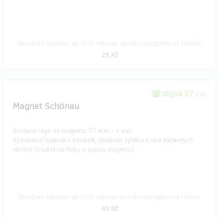
Doručení odměny: do čtvrt roku po ukončení projektu na Hithitu
25 Kč
zbývá 27
z 30
Magnet Schönau
Schönau logo na magnetu 37 mm - 1 kus.
Vyzvednutí osobně v kavárně, možnost výběru z více barevných
variant (koukni na fotky u popisu projektu).
Doručení odměny: do čtvrt roku po ukončení projektu na Hithitu
40 Kč