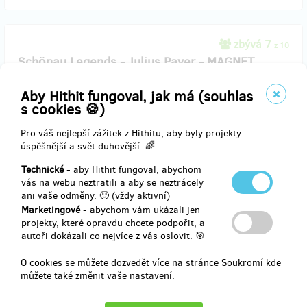
zbývá 7
z 10
Schönau Legends - Julius Payer - MAGNET
Aby Hithit fungoval, jak má (souhlas
Limited Edition – Schönau Legends
s cookies 🍪)
Julius Payer na magnetu 37 mm - 1 kus.
Vyzvednutí osobně v kavárně, možnost výběru z více barevných
Pro váš nejlepší zážitek z Hithitu, aby byly projekty
variant (koukni na fotky u popisu projektu).
úspěšnější a svět duhovější. 🌈
Technické
- aby Hithit fungoval, abychom
vás na webu neztratili a aby se neztrácely
ani vaše odměny. 🙂 (vždy aktivní)
Doručení odměny: do čtvrt roku po ukončení projektu na Hithitu
Marketingové
- abychom vám ukázali jen
89 Kč
projekty, které opravdu chcete podpořit, a
autoři dokázali co nejvíce z vás oslovit. 🎯
O cookies se můžete dozvedět více na stránce
Soukromí
kde
prodáno 32
můžete také změnit vaše nastavení.
Dám si kávu!