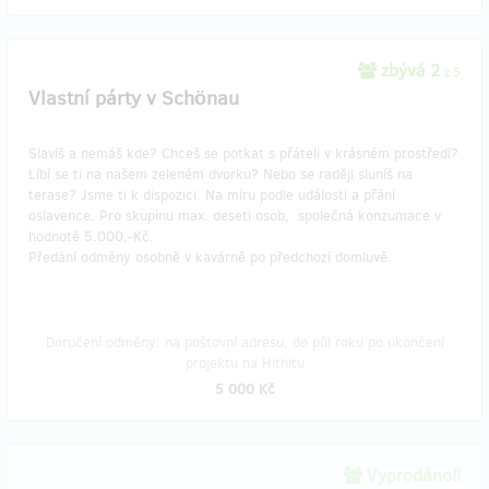
zbývá 2
z 5
Vlastní párty v Schönau
Slavíš a nemáš kde? Chceš se potkat s přáteli v krásném prostředí?
Líbí se ti na našem zeleném dvorku? Nebo se raději sluníš na
terase? Jsme ti k dispozici. Na míru podle události a přání
oslavence. Pro skupinu max. deseti osob, společná konzumace v
hodnotě 5.000,-Kč.
Předání odměny osobně v kavárně po předchozí domluvě.
Doručení odměny: na poštovní adresu, do půl roku po ukončení
projektu na Hithitu
5 000 Kč
Vyprodáno!!