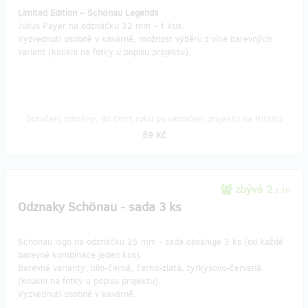
Limited Edition – Schönau Legends
Julius Payer na odznáčku 32 mm - 1 kus.
Vyzvednutí osobně v kavárně, možnost výběru z více barevných
variant (koukni na fotky u popisu projektu).
Doručení odměny: do čtvrt roku po ukončení projektu na Hithitu
59 Kč
zbývá 2
z 10
Odznaky Schönau - sada 3 ks
Schönau logo na odznáčku 25 mm - sada obsahuje 3 ks (od každé
barevné kombinace jeden kus).
Barevné varianty: bílo-černá, černo-zlatá, tyrkysovo-červená
(koukni na fotky u popisu projektu).
Vyzvednutí osobně v kavárně.