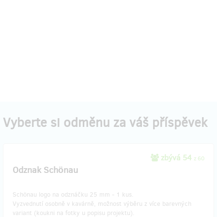
Vyberte si odměnu za váš příspěvek
zbývá 54
z 60
Odznak Schönau
Schönau logo na odznáčku 25 mm - 1 kus.
Vyzvednutí osobně v kavárně, možnost výběru z více barevných
variant (koukni na fotky u popisu projektu).