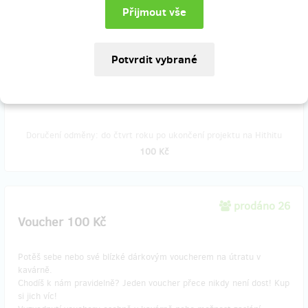
Dva šálky naší kávy dle vlastního výběru.
Čerpání odměny osobně v kavárně.
Pokud nás chceš podpořit částkou, kterou v nabízených odměnách
nenajdeš, cena jakékoliv odměny se dá v dalším kroku navýšit.
Doručení odměny: do čtvrt roku po ukončení projektu na Hithitu
100 Kč
prodáno 26
Voucher 100 Kč
Potěš sebe nebo své blízké dárkovým voucherem na útratu v
kavárně.
Chodíš k nám pravidelně? Jeden voucher přece nikdy není dost! Kup
si jich víc!