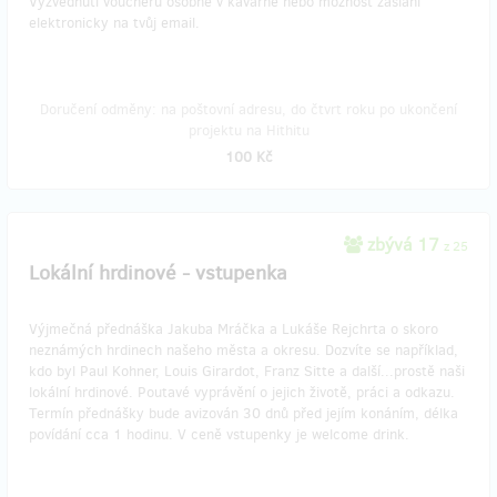
Vyzvednutí voucheru osobně v kavárně nebo možnost zaslání
elektronicky na tvůj email.
Doručení odměny: na poštovní adresu, do čtvrt roku po ukončení
projektu na Hithitu
100 Kč
zbývá 17
z 25
Lokální hrdinové - vstupenka
Výjmečná přednáška Jakuba Mráčka a Lukáše Rejchrta o skoro
neznámých hrdinech našeho města a okresu. Dozvíte se například,
kdo byl Paul Kohner, Louis Girardot, Franz Sitte a další...prostě naši
lokální hrdinové. Poutavé vyprávění o jejich životě, práci a odkazu.
Termín přednášky bude avizován 30 dnů před jejím konáním, délka
povídání cca 1 hodinu. V ceně vstupenky je welcome drink.