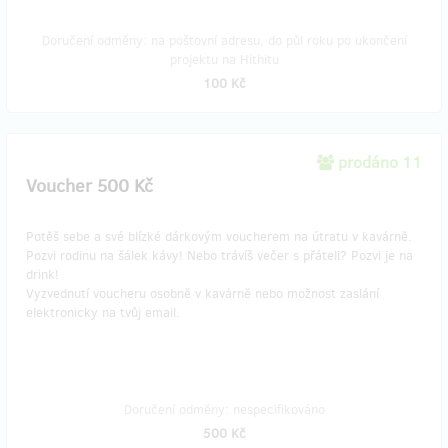
Doručení odměny: na poštovní adresu, do půl roku po ukončení
projektu na Hithitu
100 Kč
prodáno 11
Voucher 500 Kč
Potěš sebe a své blízké dárkovým voucherem na útratu v kavárně.
Pozvi rodinu na šálek kávy! Nebo trávíš večer s přáteli? Pozvi je na
drink!
Vyzvednutí voucheru osobně v kavárně nebo možnost zaslání
elektronicky na tvůj email.
Doručení odměny: nespecifikováno
500 Kč