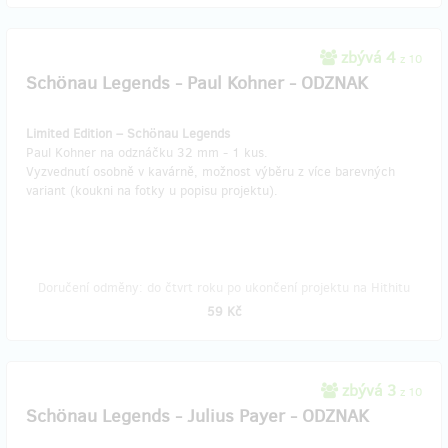
zbývá 4
z 10
Schönau Legends - Paul Kohner - ODZNAK
Limited Edition – Schönau Legends
Paul Kohner na odznáčku 32 mm - 1 kus.
Vyzvednutí osobně v kavárně, možnost výběru z více barevných
variant (koukni na fotky u popisu projektu).
Doručení odměny: do čtvrt roku po ukončení projektu na Hithitu
59 Kč
zbývá 3
z 10
Schönau Legends - Julius Payer - ODZNAK