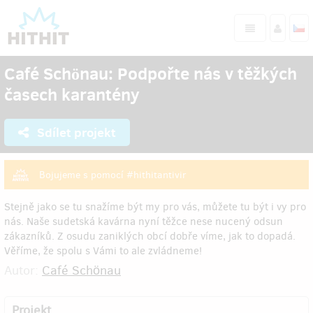
Café Schönau: Podpořte nás v těžkých
časech karantény
Sdílet projekt
Bojujeme s pomocí #hithitantivir
Stejně jako se tu snažíme být my pro vás, můžete tu být i vy pro
nás. Naše sudetská kavárna nyní těžce nese nucený odsun
zákazníků. Z osudu zaniklých obcí dobře víme, jak to dopadá.
Věříme, že spolu s Vámi to ale zvládneme!
Autor:
Café Schönau
Projekt