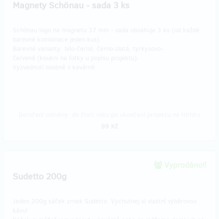
Magnety Schönau - sada 3 ks
Schönau logo na magnetu 37 mm - sada obsahuje 3 ks (od každé
barevné kombinace jeden kus).
Barevné varianty: bílo-černá, černo-zlatá, tyrkysovo-
červená (koukni na fotky u popisu projektu).
Vyzvednutí osobně v kavárně.
Doručení odměny: do čtvrt roku po ukončení projektu na Hithitu
99 Kč
Vyprodáno!!
Sudetto 200g
Jeden 200g sáček zrnek Sudetto. Vychutnej si vlastní výběrovou
kávu!