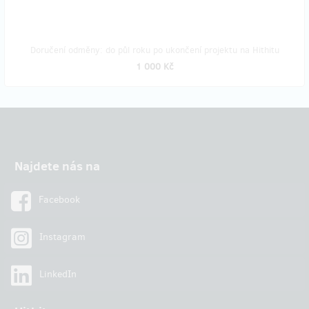
Doručení odměny: do půl roku po ukončení projektu na Hithitu
1 000 Kč
Najdete nás na
Facebook
Instagram
LinkedIn