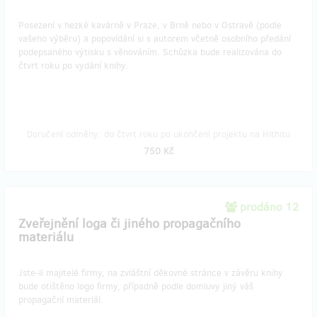
Posezení v hezké kavárně v Praze, v Brně nebo v Ostravě (podle
vašeho výběru) a popovídání si s autorem včetně osobního předání
podepsaného výtisku s věnováním. Schůzka bude realizována do
čtvrt roku po vydání knihy.
Doručení odměny: do čtvrt roku po ukončení projektu na Hithitu
750 Kč
prodáno 12
Zveřejnění loga či jiného propagačního
materiálu
Jste-li majitelé firmy, na zvláštní děkovné stránce v závěru knihy
bude otištěno logo firmy, případně podle domluvy jiný váš
propagační materiál.