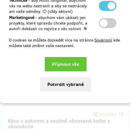
Technické
- aby Hithit fungoval, abychom
200 Kč
vás na webu neztratili a aby se neztrácely
ani vaše odměny. 🙂 (vždy aktivní)
Marketingové
- abychom vám ukázali jen
projekty, které opravdu chcete podpořit, a
prodáno 95
autoři dokázali co nejvíce z vás oslovit. 🎯
Kniha s věnováním a podpisem autora
O cookies se můžete dozvedět více na stránce
Soukromí
kde
můžete také změnit vaše nastavení.
Do měsíce od vydání knihy vám bude zaslán na vaši poštovní adresu
výtisk knihy s osobním věnováním a podpisem autora.
Doručení odměny: na poštovní adresu, do měsíce po ukončení
projektu na Hithitu
500 Kč
prodáno 15
Káva s autorem a osobně věnovaná kniha s
věnováním