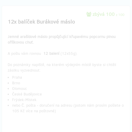
zbývá 100
z 100
12x balíček Burákové máslo
Jemné arašídové máslo propůjčující křupavému popcornu plnou
oříškovou chuť.
A pošlu vám rovnou
12 balení
(12x55g).
Do poznámky napiště, na kterém výdejním místě byste si chtěli
zásilku vyzvednout:
Praha
Brno
Olomouc
České Budějovice
Frýdek-Místek
nebo Č. pošta - doručení na adresu (potom nám prosím pošlete o
105 Kč více na poštovné)