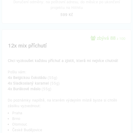
Doručení odměny: na poštovní adresu, do měsíce po ukončení
projektu na Hithitu
599 Kč
zbývá 88
z 100
12x mix příchutí
Chci vyzkoušet každou příchuť a zjistit, která mi nejvíce chutná!
Pošlu vám:
4x Belgickou čokoládu
(55g)
4x Sladkoslaný karamel
(55g)
4x Burákové máslo
(55g)
Do poznámky napiště, na kterém výdejním místě byste si chtěli
zásilku vyzvednout:
Praha
Brno
Olomouc
České Budějovice