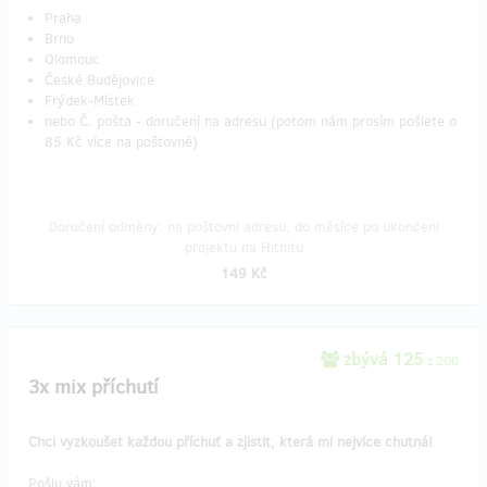
Praha
Brno
Olomouc
České Budějovice
Frýdek-Místek
nebo Č. pošta - doručení na adresu (potom nám prosím pošlete o
85 Kč více na poštovné)
Doručení odměny: na poštovní adresu, do měsíce po ukončení
projektu na Hithitu
149 Kč
zbývá 125
z 200
3x mix příchutí
Chci vyzkoušet každou příchuť a zjistit, která mi nejvíce chutná!
Pošlu vám: