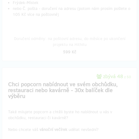
Frýdek-Místek
nebo Č. pošta - doručení na adresu (potom nám prosím pošlete o
105 Kč více na poštovné)
Doručení odměny: na poštovní adresu, do měsíce po ukončení
projektu na Hithitu
599 Kč
zbývá 48
z 50
Chci popcorn nabídnout ve svém obchůdku,
restauraci nebo kavárně - 30x balíček dle
výběru
Také milujete popcorn a chtěli byste ho nabídnout u vás v
obchůdku, restauraci či kavárně?
Nebo chcete váš
vánoční večírek
udělat nevšední?