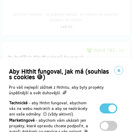
Doručení odměny: na poštovní adresu, do měsíce po ukončení
projektu na Hithitu
149 Kč
zbývá 183
z 200
3x balíček Sladkoslaný karamel
Aby Hithit fungoval, jak má (souhlas
Kvalitní karamel obohacený o špetku soli.
s cookies 🍪)
Kombinace, která si pohraje s vašimi chuťovými pohárky.
Pro váš nejlepší zážitek z Hithitu, aby byly projekty
A pošlu vám rovnou
3 balení
(3x55g).
úspěšnější a svět duhovější. 🌈
Do poznámky napiště, na kterém výdejním místě byste si chtěli
Technické
- aby Hithit fungoval, abychom
zásilku vyzvednout:
vás na webu neztratili a aby se neztrácely
Praha
ani vaše odměny. 🙂 (vždy aktivní)
Brno
Marketingové
- abychom vám ukázali jen
Olomouc
projekty, které opravdu chcete podpořit, a
České Budějovice
autoři dokázali co nejvíce z vás oslovit. 🎯