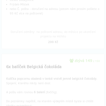
Frýdek-Místek
nebo Č. pošta - doručení na adresu (potom nám prosím pošlete o
95 Kč více na poštovné)
Doručení odměny: na poštovní adresu, do měsíce po ukončení
projektu na Hithitu
299 Kč
zbývá 149
z 150
6x balíček Belgická čokoláda
Kulička popcornu obalená v tenké vrstvě jemné belgické čokolády.
Spojení, kterého nikdy není dost.
A pošlu vám rovnou
6 balení
(6x55g).
Do poznámky napiště, na kterém výdejním místě byste si chtěli
zásilku vyzvednout: