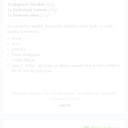
1x Belgickou čokoládu
(55g)
1x Sladkoslaný karamel
(55g)
1x Burákové máslo
(55g)
Do poznámky napiště, na kterém výdejním místě byste si chtěli
zásilku vyzvednout:
Praha
Brno
Olomouc
České Budějovice
Frýdek-Místek
nebo Č. pošta - doručení na adresu (potom nám prosím pošlete o
85 Kč více na poštovné)
Doručení odměny: na poštovní adresu, do měsíce po ukončení
projektu na Hithitu
149 Kč