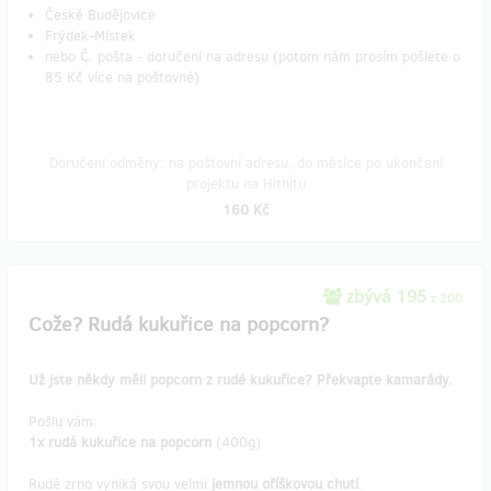
České Budějovice
Frýdek-Místek
nebo Č. pošta - doručení na adresu (potom nám prosím pošlete o
85 Kč více na poštovné)
Doručení odměny: na poštovní adresu, do měsíce po ukončení
projektu na Hithitu
160 Kč
zbývá 195
z 200
Cože? Rudá kukuřice na popcorn?
Už jste někdy měli popcorn z rudé kukuřice? Překvapte kamarády.
Pošlu vám:
1x rudá kukuřice na popcorn
(400g)
Rudé zrno vyniká svou velmi
jemnou oříškovou chutí
.