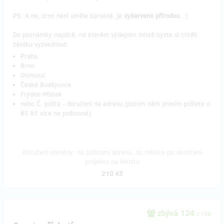
PS: A ne, zrno není uměle barvené, je
vybarveno přírodou.
:)
Do poznámky napiště, na kterém výdejním místě byste si chtěli
zásilku vyzvednout:
Praha
Brno
Olomouc
České Budějovice
Frýdek-Místek
nebo Č. pošta - doručení na adresu (potom nám prosím pošlete o
85 Kč více na poštovné)
Doručení odměny: na poštovní adresu, do měsíce po ukončení
projektu na Hithitu
210 Kč
zbývá 124
z 150