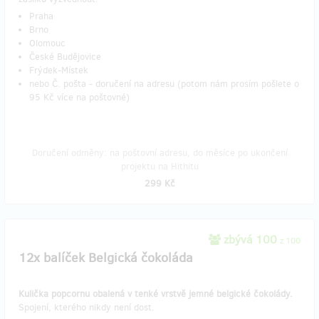
Praha
Brno
Olomouc
České Budějovice
Frýdek-Místek
nebo Č. pošta - doručení na adresu (potom nám prosím pošlete o
95 Kč více na poštovné)
Doručení odměny: na poštovní adresu, do měsíce po ukončení
projektu na Hithitu
299 Kč
zbývá 100
z 100
12x balíček Belgická čokoláda
Kulička popcornu obalená v tenké vrstvě jemné belgické čokolády.
Spojení, kterého nikdy není dost.