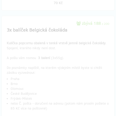
70 Kč
zbývá 188
z 200
3x balíček Belgická čokoláda
Kulička popcornu obalená v tenké vrstvě jemné belgické čokolády.
Spojení, kterého nikdy není dost.
A pošlu vám rovnou
3 balení
(3x55g).
Do poznámky napiště, na kterém výdejním místě byste si chtěli
zásilku vyzvednout:
Praha
Brno
Olomouc
České Budějovice
Frýdek-Místek
nebo Č. pošta - doručení na adresu (potom nám prosím pošlete o
85 Kč více na poštovné)