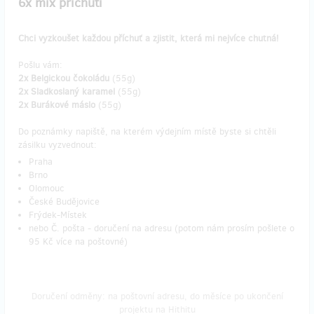
6x mix příchutí
Chci vyzkoušet každou příchuť a zjistit, která mi nejvíce chutná!
Pošlu vám:
2x Belgickou čokoládu
(55g)
2x Sladkoslaný karamel
(55g)
2x Burákové máslo
(55g)
Do poznámky napiště, na kterém výdejním místě byste si chtěli
zásilku vyzvednout:
Praha
Brno
Olomouc
České Budějovice
Frýdek-Místek
nebo Č. pošta - doručení na adresu (potom nám prosím pošlete o
95 Kč více na poštovné)
Doručení odměny: na poštovní adresu, do měsíce po ukončení
projektu na Hithitu