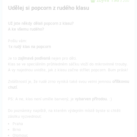
zbývá 198
z 200
Udělej si popcorn z rudého klasu
Už jste někdy dělali popcorn z klasu?
A ke všemu rudého?
Pošlu vám:
1x rudý klas na popcorn
Je to
zajímavá podívaná
nejen pro děti.
Klas se ve speciálním průhledném sáčku vloží do mikrovlnné trouby.
A vy najednou uvidíte, jak z klasu začne střílet popcorn. Bum prásk!
Zvláštností je, že rudé zrno vyniká také svou velmi jemnou
oříškovou
chutí
.
PS: A ne, klas není uměle barvený, je
vybarven přírodou.
:)
Do poznámky napiště, na kterém výdejním místě byste si chtěli
zásilku vyzvednout:
Praha
Brno
Olomouc