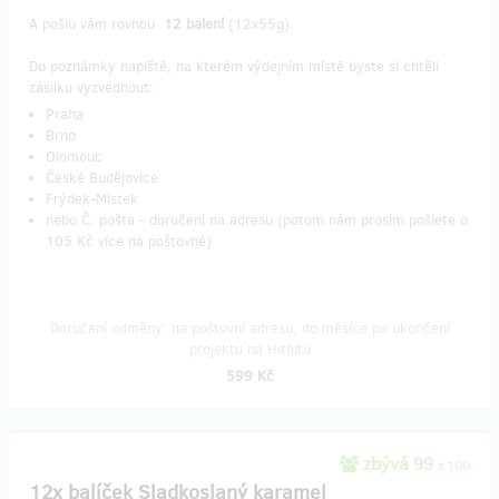
A pošlu vám rovnou
12 balení
(12x55g).
Do poznámky napiště, na kterém výdejním místě byste si chtěli
zásilku vyzvednout:
Praha
Brno
Olomouc
České Budějovice
Frýdek-Místek
nebo Č. pošta - doručení na adresu (potom nám prosím pošlete o
105 Kč více na poštovné)
Doručení odměny: na poštovní adresu, do měsíce po ukončení
projektu na Hithitu
599 Kč
zbývá 99
z 100
12x balíček Sladkoslaný karamel