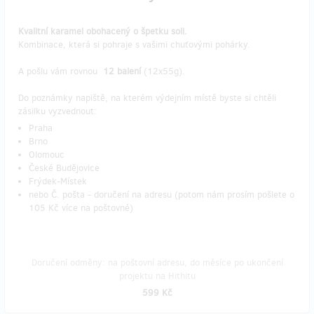
Kvalitní karamel obohacený o špetku soli.
Kombinace, která si pohraje s vašimi chuťovými pohárky.
A pošlu vám rovnou
12 balení
(12x55g).
Do poznámky napiště, na kterém výdejním místě byste si chtěli
zásilku vyzvednout:
Praha
Brno
Olomouc
České Budějovice
Frýdek-Místek
nebo Č. pošta - doručení na adresu (potom nám prosím pošlete o
105 Kč více na poštovné)
Doručení odměny: na poštovní adresu, do měsíce po ukončení
projektu na Hithitu
599 Kč