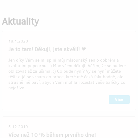
Aktuality
18.1.2020
Je to tam! Děkuji, jste skvělí! ❤
Jen díky Vám se mi splní můj mlsounský sen o dobrém a
kvalitním popcornu. :) Moc všem děkuji! Věřím, že se budete
oblizovat až za ušima. :) Co bude nyní? Vy se nyní můžete
těšit a já se vrhám do práce, které mě čeká fakt hodně, ale
strašně mě baví, abych Vám mohla rozeslat vaše balíčky co
nejdříve…
Více
5.12.2019
Více než 10 % během prvního dne!