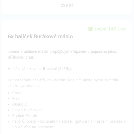
299 Kč
zbývá 149
z 150
6x balíček Burákové máslo
Jemné arašídové máslo propůjčující křupavému popcornu plnou
oříškovou chuť.
A pošlu vám rovnou
6 balení
(6x55g).
Do poznámky napiště, na kterém výdejním místě byste si chtěli
zásilku vyzvednout:
Praha
Brno
Olomouc
České Budějovice
Frýdek-Místek
nebo Č. pošta - doručení na adresu (potom nám prosím pošlete o
95 Kč více na poštovné)