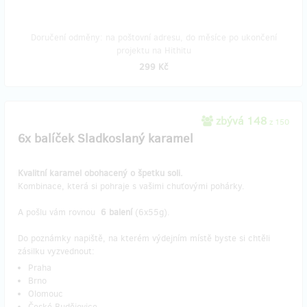
Doručení odměny: na poštovní adresu, do měsíce po ukončení
projektu na Hithitu
299 Kč
zbývá 148
z 150
6x balíček Sladkoslaný karamel
Kvalitní karamel obohacený o špetku soli.
Kombinace, která si pohraje s vašimi chuťovými pohárky.
A pošlu vám rovnou
6 balení
(6x55g).
Do poznámky napiště, na kterém výdejním místě byste si chtěli
zásilku vyzvednout:
Praha
Brno
Olomouc
České Budějovice