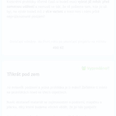
Konkrétní prohlídky včetně časů si budeš moci
vybrat již měsíc před
samotnou událostí
a nemusíš se bát, že tě pošleme tam, kde jsi už
byl, na výběr budeš mít z
více variant
a mezi nimi i námi ještě
neprozkoumané podzemí!
Doručení odměny: do čtvrt roku po ukončení projektu na Hithitu
490 Kč
Vyprodáno!!
Třikrát pod zem
Jsi milovník podzemí a jedna prohlídka je ti málo? Zařídíme ti místo
na prohlídkách hned ve třech objektech.
Navíc dostaneš materiál se zajímavostmi o podzemí, mapičku a
placku, díky které budeme všichni vědět, že jsi nás podpořil.