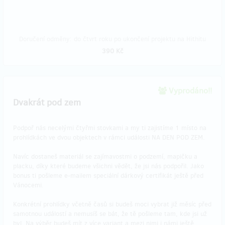
Doručení odměny: do čtvrt roku po ukončení projektu na Hithitu
390 Kč
Vyprodáno!!
Dvakrát pod zem
Podpoř nás necelými čtyřmi stovkami a my ti zajistíme 1 místo na
prohlídkách ve dvou objektech v rámci události NA DEN POD ZEM.
Navíc dostaneš materiál se zajímavostmi o podzemí, mapičku a
placku, díky které budeme všichni vědět, že jsi nás podpořil. Jako
bonus ti pošleme e-mailem speciální dárkový certifikát ještě před
Vánocemi.
Konkrétní prohlídky včetně časů si budeš moci vybrat již měsíc před
samotnou událostí a nemusíš se bát, že tě pošleme tam, kde jsi už
byl. Na výběr budeš mít z více variant a mezi nimi i námi ještě