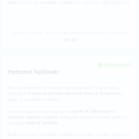
Konkrétní termín prohlídky si budeš moci vybrat již měsíc před akcí.
Doručení odměny: do čtvrt roku po ukončení projektu na Hithitu
290 Kč
Vyprodáno!!
Podzemní fajnšmekr
Máš rád omamnou vůni kanálů čerstvě po dešti? Tak přispěj a
rezervuj si
1 místo na prohlídku Kmenové stoky ve Stromovce
a
zajisti si tak unikátní zážitek.
Kromě vstupu dostaneš speciální
materiál se zajímavostmi o
podzemí, mapičku a placku
. Ještě před Vánocemi ti také pošleme
e-mailem
dárkový certifikát
.
Konkrétní termín prohlídky si budeš moci vybrat již měsíc před akcí.