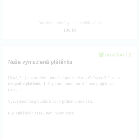
Doručení odměny: nespecifikováno
100 Kč
prodáno 12
Naše vymazlená plátěnka
Ukaž, že jsi skutečný fanoušek podzemí a pořiď si naši černou
elegantní plátěnku
. I díky tomu bude možné náš projekt dále
rozvíjet.
Vyzvednout si ji budeš moci v průběhu události.
PS: Plátěných tašek není nikdy dost!