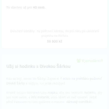
To všechno až pro
40 osob.
Doručení odměny: na poštovní adresu, do půl roku po ukončení
projektu na Hithitu
59 900 Kč
Vyprodáno!!
Užij si hodinku s Divokou Šárkou
Kdo se bojí, nesmí do Šárky! Zajisti si
1 místo na prohlídku podzemí
Divoké Šárky
a zažij to, co jinde nezažiješ.
Kromě vstupu dostaneš taky
mapku,
aby ses neztratil,
baterku,
aby
ses tolik nebál, a
info materiál,
abys věděl víc než ostatní. Ještě
před Vánocemi ti také pošleme e-mailem
dárkový certifikát.