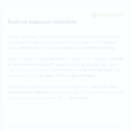
Vyprodáno!!
Rodinné podzemní radovánky
Rodiče, prarodiče, tetičky, strýčkové, vezměte drobotinu a užijte si
s ní podzemní radovánky! Zajistíme vám pro všechny
(2 dospělí +
max. 3 děti ve věku 6 - 18 let) vstupy na 2 podzemní prohlídky.
Navíc dostanete chutné
pohoštění
na doplnění sil, speciální
materiál
se zajímavostmi o podzemí, mapičku a placky pro všechny.
Ještě
před Vánocemi e-mailem pošleme speciální
dárkový certifikát
, kde
na vás bude čekat
5x sleva 10 % na jízdu s Flixbus!
Konkrétní prohlídky včetně časů si budete moci
vybrat již měsíc
před samotnou událostí
a nemusíte se bát, že vás pošleme tam, kde
jste už byli. Na výběr budete mít z
více variant.
Doručení odměny: do čtvrt roku po ukončení projektu na Hithitu