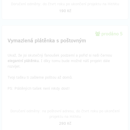
Doručení odměny: do čtvrt roku po ukončení projektu na Hithitu
190 Kč
prodáno 5
Vymazlená plátěnka s poštovným
Ukaž, že jsi skutečný fanoušek podzemí a pořiď si naši černou
elegantní plátěnku.
I díky tomu bude možné náš projekt dále
rozvíjet.
Tvoji tašku ti zašleme poštou až domů.
PS: Plátěných tašek není nikdy dost!
Doručení odměny: na poštovní adresu, do čtvrt roku po ukončení
projektu na Hithitu
290 Kč