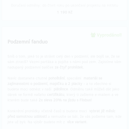
Doručení odměny: do čtvrt roku po ukončení projektu na Hithitu
1 190 Kč
Vyprodáno!!
Podzemní fanduo
Sníš o tom, jaké to je strávit celý den v podzemí, ale bojíš se, že se
sám ztratíš? Vezmi parťáka a pojďte s námi pod zem. Zajistíme vám
nadupaný podzemní balíček
ze čtyř prohlídek.
Navíc dostanete chutné
pohoštění
, speciální
materiál se
zajímavostmi o podzemí, mapičku a 2 placky
- a to všechno si
budete moci odnést v naší
plátěnce
. Odměnu také můžeš dát jako
dárek ve formě našeho
certifikátu
, který ti zašleme e-mailem a ve
kterém bude také
2x sleva 20% na jízdu s Flixbus!
Konkrétní prohlídky včetně časů si budete moci
vybrat již měsíc
před samotnou událostí
a nemusíte se bát, že vás pošleme tam, kde
jste už byli. Na výběr budete mít z
více variant.