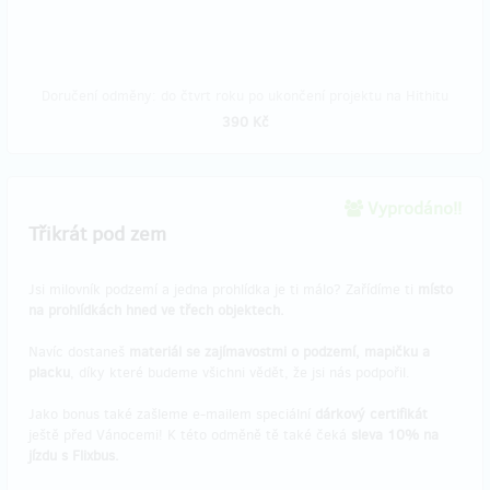
Doručení odměny: do čtvrt roku po ukončení projektu na Hithitu
390 Kč
Vyprodáno!!
Třikrát pod zem
Jsi milovník podzemí a jedna prohlídka je ti málo? Zařídíme ti
místo
na prohlídkách hned ve třech objektech.
Navíc dostaneš
materiál se zajímavostmi o podzemí, mapičku a
placku
, díky které budeme všichni vědět, že jsi nás podpořil.
Jako bonus také zašleme e-mailem speciální
dárkový certifikát
ještě před Vánocemi! K této odměně tě také čeká
sleva 10% na
jízdu s Flixbus.