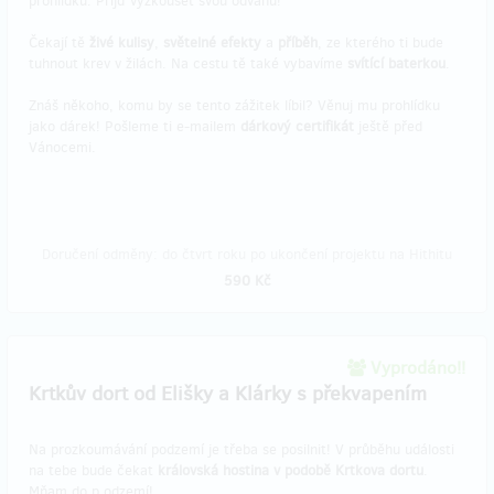
prohlídku. Přijď vyzkoušet svou odvahu!
Čekají tě
živé kulisy
,
světelné efekty
a
příběh
, ze kterého ti bude
tuhnout krev v žilách. Na cestu tě také vybavíme
svítící baterkou
.
Znáš někoho, komu by se tento zážitek líbil? Věnuj mu prohlídku
jako dárek! Pošleme ti e-mailem
dárkový certifikát
ještě před
Vánocemi.
Doručení odměny: do čtvrt roku po ukončení projektu na Hithitu
590 Kč
Vyprodáno!!
Krtkův dort od Elišky a Klárky s překvapením
Na prozkoumávání podzemí je třeba se posilnit! V průběhu události
na tebe bude čekat
královská hostina v podobě Krtkova dortu
.
Mňam do p.odzemí!