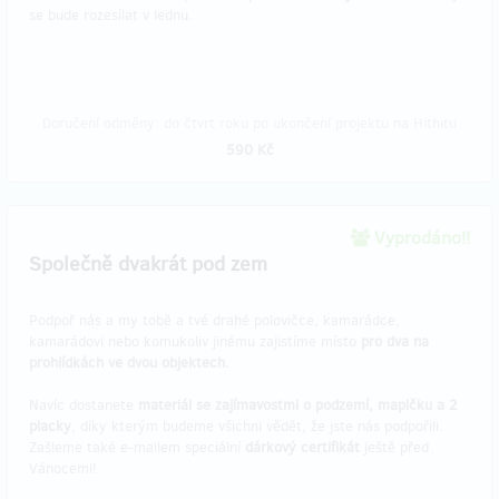
se bude rozesílat v lednu.
Doručení odměny: do čtvrt roku po ukončení projektu na Hithitu
590 Kč
Vyprodáno!!
Společně dvakrát pod zem
Podpoř nás a my tobě a tvé drahé polovičce, kamarádce,
kamarádovi nebo komukoliv jinému zajistíme místo
pro dva na
prohlídkách ve dvou objektech.
Navíc dostanete
materiál se zajímavostmi o podzemí, mapičku a 2
placky
, díky kterým budeme všichni vědět, že jste nás podpořili.
Zašleme také e-mailem speciální
dárkový certifikát
ještě před
Vánocemi!