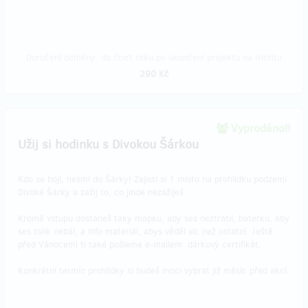
Doručení odměny: do čtvrt roku po ukončení projektu na Hithitu
290 Kč
Vyprodáno!!
Užij si hodinku s Divokou Šárkou
Kdo se bojí, nesmí do Šárky! Zajisti si 1 místo na prohlídku podzemí
Divoké Šárky a zažij to, co jinde nezažiješ.
Kromě vstupu dostaneš taky mapku, aby ses neztratil, baterku, aby
ses tolik nebál, a info materiál, abys věděl víc než ostatní. Ještě
před Vánocemi ti také pošleme e-mailem dárkový certifikát.
Konkrétní termín prohlídky si budeš moci vybrat již měsíc před akcí.