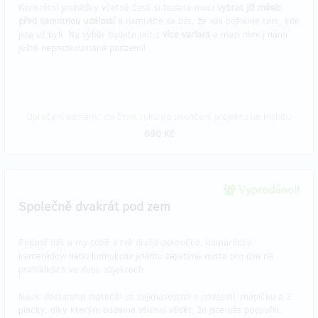
Konkrétní prohlídky včetně časů si budete moci
vybrat již měsíc
před samotnou událostí
a nemusíte se bát, že vás pošleme tam, kde
jste už byli. Na výběr budete mít z
více variant
a mezi nimi i námi
ještě neprozkoumané podzemí!
Doručení odměny: do čtvrt roku po ukončení projektu na Hithitu
690 Kč
Vyprodáno!!
Společně dvakrát pod zem
Podpoř nás a my tobě a tvé drahé polovičce, kamarádce,
kamarádovi nebo komukoliv jinému zajistíme místo pro dva na
prohlídkách ve dvou objektech.
Navíc dostanete materiál se zajímavostmi o podzemí, mapičku a 2
placky, díky kterým budeme všichni vědět, že jste nás podpořili.