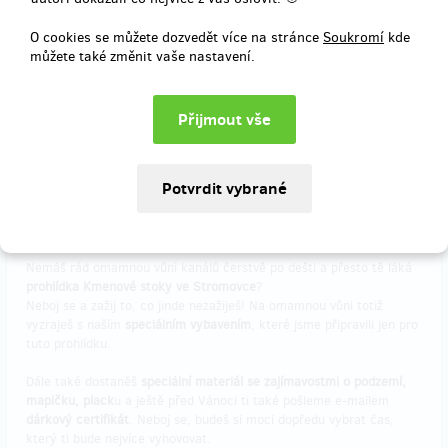
O cookies se můžete dozvedět více na stránce
Soukromí
kde
můžete také změnit vaše nastavení.
Doručení odměny: do čtvrt roku po ukončení projektu na Hithitu
390 Kč
Vyprodáno!!
Podzemní fajnšmekr 2.0
Nemáš rád omamnou vůni kanálů čerstvě po dešti a přesto tě láká
prohlídka Kmenové stoky ve Stromovce
?
Neboj se a zažij to, co jinde nezažiješ! Na omamnou vůni totiž
vyzraješ s naším
speciálním vybavením
, které jsme připravili jen pro
tuto prohlídku.
Dále také dostaněš
speciální materiál se zajímavostmi o podzemí,
mapičku, plack
u a ještě před Vánoci ti také pošleme e-mailem
dárkový certifikát
. Neboj se, budeš si moci dopředu vybrat čas,
který ti bude nejvíce vyhovovat.