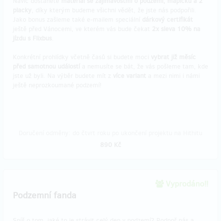
Navíc dostanete
materiál se zajímavostmi o podzemí, mapičku a 2
placky
, díky kterým budeme všichni vědět, že jste nás podpořili.
Jako bonus zašleme také e-mailem speciální
dárkový certifikát
ještě před Vánocemi, ve kterém vás bude čekat
2x sleva 10% na
jízdu s Flixbus
.
Konkrétní prohlídky včetně časů si budete moci
vybrat již měsíc
před samotnou událostí
a nemusíte se bát, že vás pošleme tam, kde
jste už byli. Na výběr budete mít z
více variant
a mezi nimi i námi
ještě neprozkoumané podzemí!
Doručení odměny: do čtvrt roku po ukončení projektu na Hithitu
890 Kč
Vyprodáno!!
Podzemní fanda
Sníš o tom, jaké to je strávit celý den v podzemí? Podpoř nás a