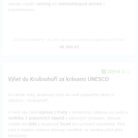
nebude chybět
catering
ani
teambuildingová aktivita
s
koordinátorem.
Doručení odměny: do půl roku po ukončení projektu na Hithitu
49 900 Kč
zbývá 2
z 2
Výlet do Krušnohoří za krásami UNESCO
Co takhle velký skupinový výlet do nově zapsaného dědictví
UNESCO - Krušnohoří!
V ceně vás čeká
doprava z Prahy
s tematickou zábavou po cestě a
návštěva 3 podzemních objektů
s odborným výkladem. Nebude
chybět ani
oběd
a skupinové
focení
pro uchování vzpomínek. Rádi
také e-mailem zašleme dárkový certifikát na odměnu ještě před
Vánocemi!