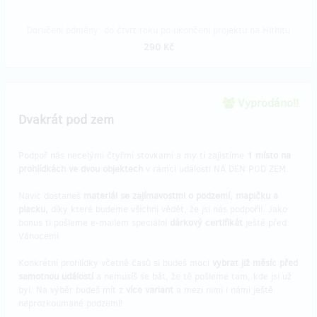
Doručení odměny: do čtvrt roku po ukončení projektu na Hithitu
290 Kč
Vyprodáno!!
Dvakrát pod zem
Podpoř nás necelými čtyřmi stovkami a my ti zajistíme
1 místo na
prohlídkách ve dvou objektech
v rámci události NA DEN POD ZEM.
Navíc dostaneš
materiál se zajímavostmi o podzemí, mapičku a
placku,
díky které budeme všichni vědět, že jsi nás podpořil. Jako
bonus ti pošleme e-mailem speciální
dárkový certifikát
ještě před
Vánocemi.
Konkrétní prohlídky včetně časů si budeš moci
vybrat již měsíc před
samotnou událostí
a nemusíš se bát, že tě pošleme tam, kde jsi už
byl. Na výběr budeš mít z
více variant
a mezi nimi i námi ještě
neprozkoumané podzemí!