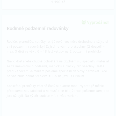
1 190 Kč
Vyprodáno!!
Rodinné podzemní radovánky
Rodiče, prarodiče, tetičky, strýčkové, vezměte drobotinu a užijte si
s ní podzemní radovánky! Zajistíme vám pro všechny (2 dospělí +
max. 3 děti ve věku 6 - 18 let) vstupy na 2 podzemní prohlídky.
Navíc dostanete chutné pohoštění na doplnění sil, speciální materiál
se zajímavostmi o podzemí, mapičku a placky pro všechny. Ještě
před Vánocemi e-mailem pošleme speciální dárkový certifikát, kde
na vás bude čekat 5x sleva 10 % na jízdu s Flixbus!
Konkrétní prohlídky včetně časů si budete moci vybrat již měsíc
před samotnou událostí a nemusíte se bát, že vás pošleme tam, kde
jste už byli. Na výběr budete mít z více variant.