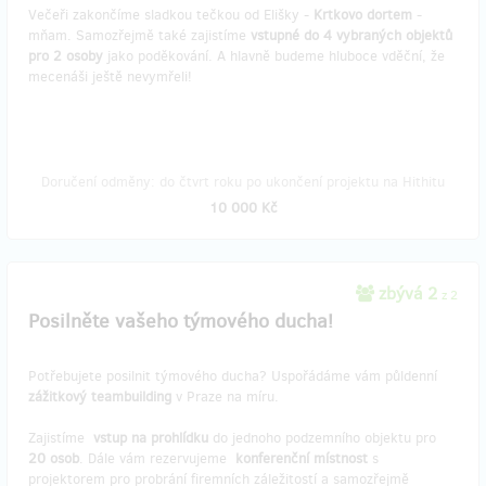
Večeři zakončíme sladkou tečkou od Elišky -
Krtkovo dortem
-
mňam. Samozřejmě také zajistíme
vstupné do 4 vybraných objektů
pro 2 osoby
jako poděkování. A hlavně budeme hluboce vděční, že
mecenáši ještě nevymřeli!
Doručení odměny: do čtvrt roku po ukončení projektu na Hithitu
10 000 Kč
zbývá 2
z 2
Posilněte vašeho týmového ducha!
Potřebujete posilnit týmového ducha? Uspořádáme vám půldenní
zážitkový teambuilding
v Praze na míru.
Zajistíme
vstup na prohlídku
do jednoho podzemního objektu pro
20 osob
. Dále vám rezervujeme
konferenční místnost
s
projektorem pro probrání firemních záležitostí a samozřejmě