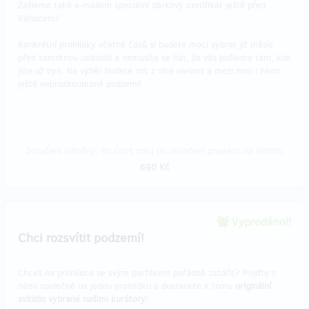
Zašleme také e-mailem speciální dárkový certifikát ještě před
Vánocemi!
Konkrétní prohlídky včetně časů si budete moci vybrat již měsíc
před samotnou událostí a nemusíte se bát, že vás pošleme tam, kde
jste už byli. Na výběr budete mít z více variant a mezi nimi i námi
ještě neprozkoumané podzemí!
Doručení odměny: do čtvrt roku po ukončení projektu na Hithitu
690 Kč
Vyprodáno!!
Chci rozsvítit podzemí!
Chceš na prohlídce se svým parťákem pořádně zazářit? Pojďte s
námi společně na jednu prohlídku a dostanete k tomu
originální
svítidlo vybrané našimi kurátory
!