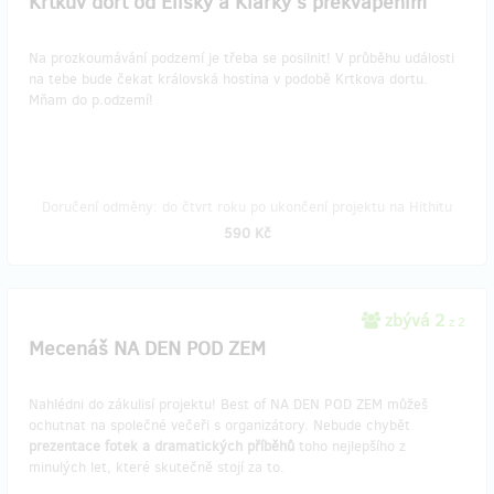
Krtkův dort od Elišky a Klárky s překvapením
Na prozkoumávání podzemí je třeba se posilnit! V průběhu události
na tebe bude čekat královská hostina v podobě Krtkova dortu.
Mňam do p.odzemí!
Doručení odměny: do čtvrt roku po ukončení projektu na Hithitu
590 Kč
zbývá 2
z 2
Mecenáš NA DEN POD ZEM
Nahlédni do zákulisí projektu! Best of NA DEN POD ZEM můžeš
ochutnat na společné večeři s organizátory. Nebude chybět
prezentace fotek a dramatických příběhů
toho nejlepšího z
minulých let, které skutečně stojí za to.