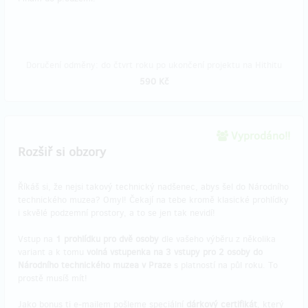
Doručení odměny: do čtvrt roku po ukončení projektu na Hithitu
590 Kč
Vyprodáno!!
Rozšiř si obzory
Říkáš si, že nejsi takový technický nadšenec, abys šel do Národního
technického muzea? Omyl! Čekají na tebe kromě klasické prohlídky
i skvělé podzemní prostory, a to se jen tak nevidí!
Vstup na
1 prohlídku pro dvě osoby
dle vašeho výběru z několika
variant a k tomu
volná vstupenka na 3 vstupy pro 2 osoby do
Národního technického muzea v Praze
s platností na půl roku. To
prostě musíš mít!
Jako bonus ti e-mailem pošleme speciální
dárkový certifikát
, který