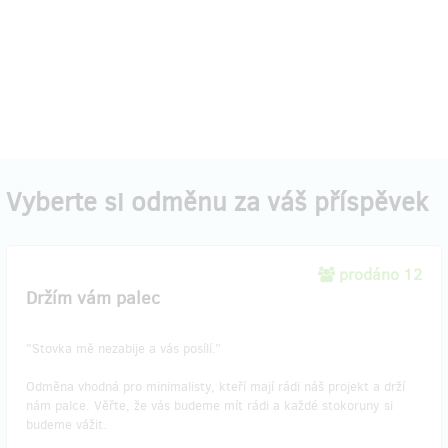
Vyberte si odměnu za váš příspěvek
prodáno 12
Držím vám palec
"Stovka mě nezabije a vás posílí.”
Odměna vhodná pro minimalisty, kteří mají rádi náš projekt a drží
nám palce. Věřte, že vás budeme mít rádi a každé stokoruny si
budeme vážit.