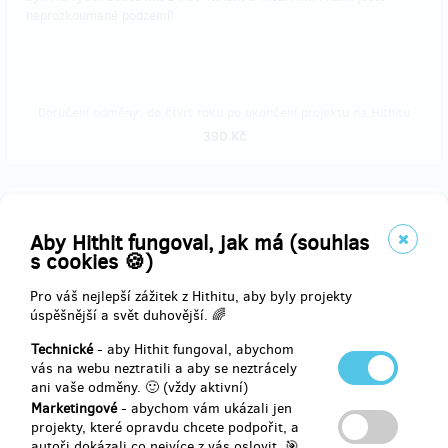
neprozkoumané podzemí!
Doručení odměny: do čtvrt roku po ukončení projektu na Hithitu
390 Kč
Vyprodáno!!
Bezhlavě do podzemí!
Aby Hithit fungoval, jak má (souhlas
s cookies 🍪)
Hledáš pořádné podzemní dobrodružství a chceš k tomu stylovou
Pro váš nejlepší zážitek z Hithitu, aby byly projekty
výbavu? Co takhle navštívit
Branickou skálu
s naší
originální helmou
úspěšnější a svět duhovější. 🌈
s logem NA DEN POD ZEM
.
Technické
- aby Hithit fungoval, abychom
Své
místo pro 1 osobu
si budeš moci dopředu rezervovat na
vás na webu neztratili a aby se neztrácely
prohlídce, která ti bude časově nejvíce vyhovovat. Dále také
ani vaše odměny. 🙂 (vždy aktivní)
dostaneš
speciální materiál se zajímavostmi o podzemí, mapičku,
Marketingové
- abychom vám ukázali jen
placku
a ještě před Vánoci ti také pošleme e-mailem
dárkový
projekty, které opravdu chcete podpořit, a
certifikát.
autoři dokázali co nejvíce z vás oslovit. 🎯