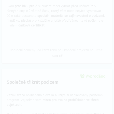
Svou
prohlídku pro 2
si budete moci vybrat před událostí z 5
různých objektů včetně času, který vám bude nejvíce vyhovovat.
Dále také dostanete
speciální materiál se zajímavostmi o podzemí,
mapičku, placku
pro každého a ještě před Vánoci také pošleme e-
mailem
dárkový certifikát
.
Doručení odměny: do čtvrt roku po ukončení projektu na Hithitu
690 Kč
Vyprodáno!!
Společně třikrát pod zem
Vezmi svého oblíbeného člověka a užijte si naplánovaný podzemní
program. Zajistíme vám
místo pro dva na prohlídkách ve třech
objektech.