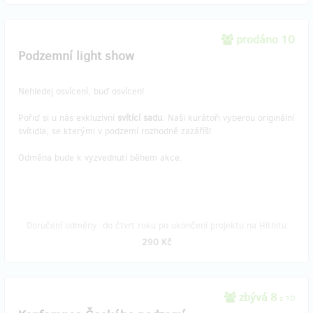
prodáno 10
Podzemní light show
Nehledej osvícení, buď osvícen!
Pořiď si u nás exkluzivní
svítící sadu
. Naši kurátoři vyberou originální
svítidla, se kterými v podzemí rozhodně zazáříš!
Odměna bude k vyzvednutí během akce.
Doručení odměny: do čtvrt roku po ukončení projektu na Hithitu
290 Kč
zbývá 8
z 10