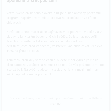
Společně třikrát pod zem
Vezmi svého oblíbeného člověka a užijte si naplánovaný podzemní
program. Zajistíme vám místo pro dva na prohlídkách ve třech
objektech.
Navíc dostanete materiál se zajímavostmi o podzemí, mapičku a 2
placky, díky kterým budeme všichni vědět, že jste nás podpořili.
Jako bonus zašleme také e-mailem speciální dárkový
certifikát ještě před Vánocemi, ve kterém vás bude čekat 2x sleva
10% na jízdu s Flixbus.
Konkrétní prohlídky včetně časů si budete moci vybrat již měsíc
před samotnou událostí a nemusíte se bát, že vás pošleme tam, kde
jste už byli. Na výběr budete mít z více variant a mezi nimi i námi
ještě neprozkoumané podzemí!
Doručení odměny: do čtvrt roku po ukončení projektu na Hithitu
890 Kč