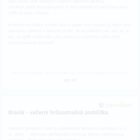
Jako bonus také zašleme e-mailem speciální dárkový
certifikát ještě před Vánocemi! K této odměně tě také čeká sleva
10% na jízdu s Flixbus.
Konkrétní prohlídky včetně časů si budeš moci vybrat již měsíc před
samotnou událostí a nemusíš se bát, že tě pošleme tam, kde jsi už
byl, na výběr budeš mít z více variant a mezi nimi i námi ještě
neprozkoumané podzemí!
Doručení odměny: do čtvrt roku po ukončení projektu na Hithitu
490 Kč
Vyprodáno!!
Braník - večerní hrůzostrašná prohlídka
Jeskynní podzemní továrna vybudovaná německou armádou za 2.
sv. války ... není snad perfektnější místo na děsivou tematickou