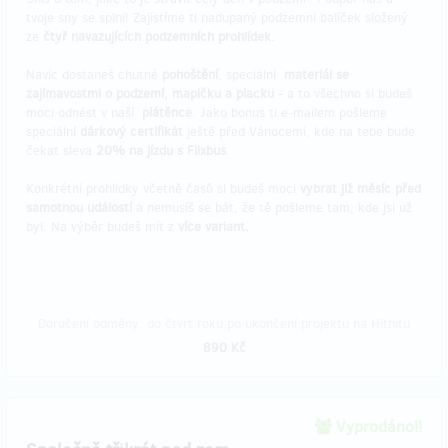
tvoje sny se splní! Zajistíme ti nadupaný podzemní balíček složený
ze
čtyř navazujících podzemních prohlídek.
Navíc dostaneš chutné
pohoštění
, speciální
materiál se
zajímavostmi o podzemí, mapičku a placku
- a to všechno si budeš
moci odnést v naší
plátěnce
. Jako bonus ti e-mailem pošleme
speciální
dárkový certifikát
ještě před Vánocemi, kde na tebe bude
čekat sleva
20% na jízdu s Flixbus
.
Konkrétní prohlídky včetně časů si budeš moci
vybrat již měsíc před
samotnou událostí
a nemusíš se bát, že tě pošleme tam, kde jsi už
byl. Na výběr budeš mít z
více variant.
Doručení odměny: do čtvrt roku po ukončení projektu na Hithitu
890 Kč
Vyprodáno!!