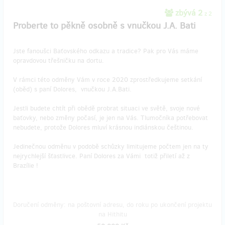
zbývá 2
z 2
Proberte to pěkně osobně s vnučkou J.A. Bati
Jste fanoušci Baťovského odkazu a tradice? Pak pro Vás máme
opravdovou třešničku na dortu.
V rámci této odměny Vám v roce 2020 zprostředkujeme setkání
(oběd) s paní Dolores, vnučkou J.A.Bati.
Jestli budete chtít při obědě probrat situaci ve světě, svoje nové
baťovky, nebo změny počasí, je jen na Vás. Tlumočníka potřebovat
nebudete, protože Dolores mluví krásnou indiánskou češtinou.
Jedinečnou odměnu v podobě schůzky limitujeme počtem jen na ty
nejrychlejší šťastlivce. Paní Dolores za Vámi totiž přiletí až z
Brazílie !
Doručení odměny: na poštovní adresu, do roku po ukončení projektu
na Hithitu