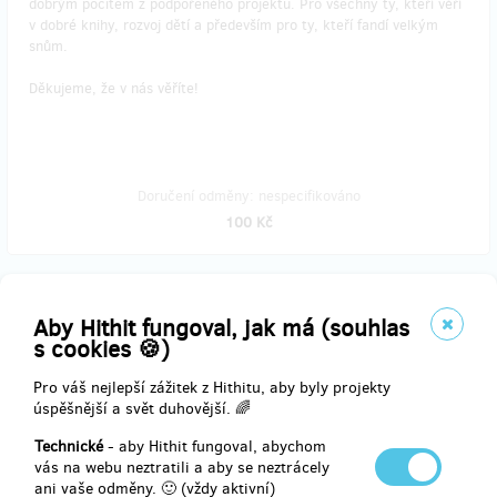
dobrým pocitem z podpořeného projektu. Pro všechny ty, kteří věří
v dobré knihy, rozvoj dětí a především pro ty, kteří fandí velkým
snům.
Děkujeme, že v nás věříte!
Doručení odměny: nespecifikováno
100 Kč
prodáno 33
Aby Hithit fungoval, jak má (souhlas
Kniha pro Vás s bezkonkurenční slevou – osobní
s cookies 🍪)
odběr
Pro váš nejlepší zážitek z Hithitu, aby byly projekty
úspěšnější a svět duhovější. 🌈
V rámci této odměny za Vámi zamíří kvalitní počtení. A to ne
ledajaké a ledajak. Do rukou se Vám dostane originální knížka Jak
Technické
- aby Hithit fungoval, abychom
bratři Baťové obouvali svět – spolu s podpisem autorky M. Pilátové i
vás na webu neztratili a aby se neztrácely
strůjce nápadu R. Hájkem.
ani vaše odměny. 🙂 (vždy aktivní)