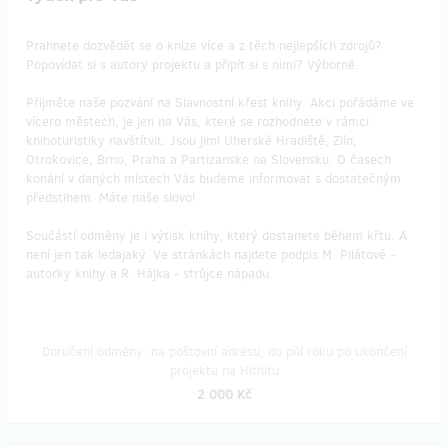
Prahnete dozvědět se o knize více a z těch nejlepších zdrojů?
Popovídat si s autory projektu a připít si s nimi? Výborně.
Přijměte naše pozvání na Slavnostní křest knihy. Akci pořádáme ve
vícero městech, je jen na Vás, které se rozhodnete v rámci
knihoturistiky navštítvit. Jsou jimi Uherské Hradiště, Zlín,
Otrokovice, Brno, Praha a Partizanske na Slovensku. O časech
konání v daných místech Vás budeme informovat s dostatečným
předstihem. Máte naše slovo!
Součástí odměny je i výtisk knihy, který dostanete během křtu. A
není jen tak ledajaký. Ve stránkách najdete podpis M. Pilátové -
autorky knihy a R. Hájka - strůjce nápadu.
Doručení odměny: na poštovní adresu, do půl roku po ukončení
projektu na Hithitu
2 000 Kč