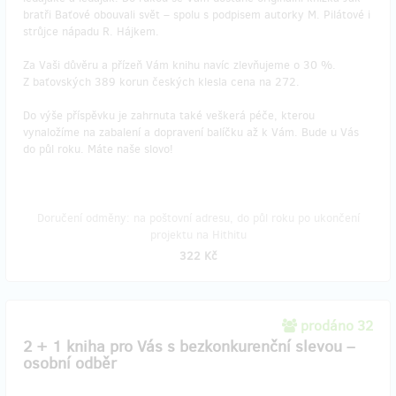
bratři Baťové obouvali svět – spolu s podpisem autorky M. Pilátové i
strůjce nápadu R. Hájkem.
Za Vaši důvěru a přízeň Vám knihu navíc zlevňujeme o 30 %.
Z baťovských 389 korun českých klesla cena na 272.
Do výše příspěvku je zahrnuta také veškerá péče, kterou
vynaložíme na zabalení a dopravení balíčku až k Vám. Bude u Vás
do půl roku. Máte naše slovo!
Doručení odměny: na poštovní adresu, do půl roku po ukončení
projektu na Hithitu
322 Kč
prodáno 32
2 + 1 kniha pro Vás s bezkonkurenční slevou –
osobní odběr