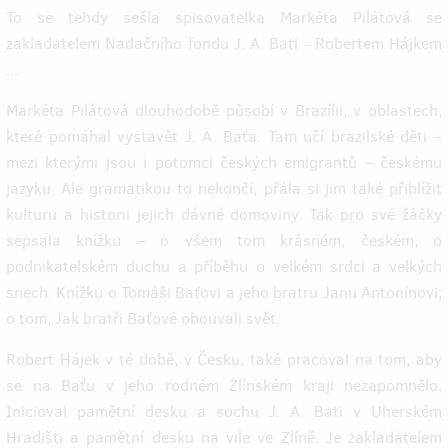
To se tehdy sešla spisovatelka Markéta Pilátová se
zakladatelem Nadačního fondu J. A. Bati - Robertem Hájkem
...
Markéta Pilátová dlouhodobě působí v Brazílii, v oblastech,
které pomáhal vystavět J. A. Baťa. Tam učí brazilské děti –
mezi kterými jsou i potomci českých emigrantů – českému
jazyku. Ale gramatikou to nekončí, přála si jim také přiblížit
kulturu a historii jejich dávné domoviny. Tak pro své žáčky
sepsala knížku – o všem tom krásném, českém, o
podnikatelském duchu a příběhu o velkém srdci a velkých
snech. Knížku o Tomáši Baťovi a jeho bratru Janu Antonínovi;
o tom, Jak bratři Baťové obouvali svět.
Robert Hájek v té době, v Česku, také pracoval na tom, aby
se na Baťu v jeho rodném Zlínském kraji nezapomnělo.
Inicioval pamětní desku a sochu J. A. Bati v Uherském
Hradišti a pamětní desku na vile ve Zlíně. Je zakladatelem