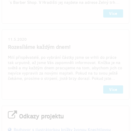
´s Barber Shop. V Hradišti jej najdete na adrese Zelný trh…
Více
11.5.2020
Rozesíláme každým dnem!
Milí přispěvatelé, po vybrání částky jsme se vrhli do práce
tak urputně, až jsme Vás zapomněli informovat. Knížka je na
světě a my každým dnem pracujeme na tom, abychom jich co
nejvíce vypravili za novými majiteli. Pokud na tu svou ještě
čekáme, prosíme o strpení, jistě brzy dorazí. Pokud jste…
Více
Odkazy projektu
Rozhovor s ilustrátorkou knížky Ivonou Knechtlovou