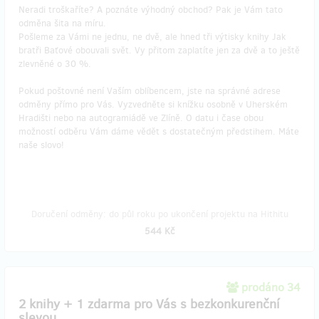
Neradi troškaříte? A poznáte výhodný obchod? Pak je Vám tato
odměna šita na míru.
Pošleme za Vámi ne jednu, ne dvě, ale hned tři výtisky knihy Jak
bratři Baťové obouvali svět. Vy přitom zaplatíte jen za dvě a to ještě
zlevněné o 30 %.
Pokud poštovné není Vaším oblíbencem, jste na správné adrese
odměny přímo pro Vás. Vyzvedněte si knížku osobně v Uherském
Hradišti nebo na autogramiádě ve Zlíně. O datu i čase obou
možností odběru Vám dáme vědět s dostatečným předstihem. Máte
naše slovo!
Doručení odměny: do půl roku po ukončení projektu na Hithitu
544 Kč
prodáno 34
2 knihy + 1 zdarma pro Vás s bezkonkurenční
slevou