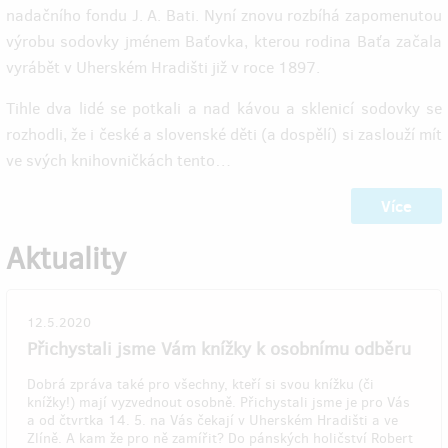
nadačního fondu J. A. Bati. Nyní znovu rozbíhá zapomenutou
výrobu sodovky jménem Baťovka, kterou rodina Baťa začala
vyrábět v Uherském Hradišti již v roce 1897.
Tihle dva lidé se potkali a nad kávou a sklenicí sodovky se
rozhodli, že i české a slovenské děti (a dospělí) si zaslouží mít
ve svých knihovničkách tento…
Více
Aktuality
12.5.2020
Přichystali jsme Vám knížky k osobnímu odběru
Dobrá zpráva také pro všechny, kteří si svou knížku (či
knížky!) mají vyzvednout osobně. Přichystali jsme je pro Vás
a od čtvrtka 14. 5. na Vás čekají v Uherském Hradišti a ve
Zlíně. A kam že pro ně zamířit? Do pánských holičství Robert