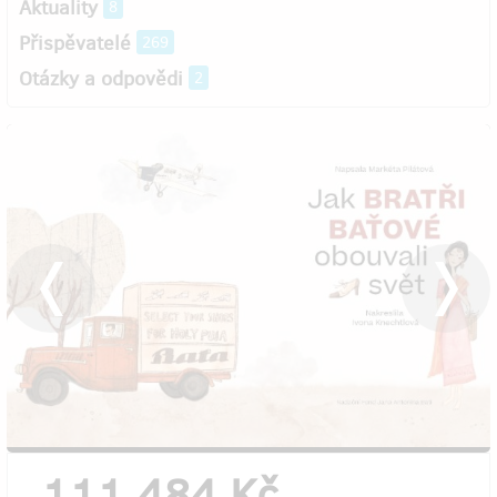
Aktuality
8
Přispěvatelé
269
Otázky a odpovědi
2
111 484 Kč