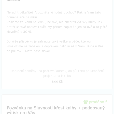
Neradi troškaříte? A poznáte výhodný obchod? Pak je Vám tato
odměna šita na míru.
Pošleme za Vámi ne jednu, ne dvě, ale hned tři výtisky knihy Jak
bratři Baťové obouvali svět. Vy přitom zaplatíte jen za dvě a to ještě
zlevněné o 30 %.
Do výše příspěvku je zahrnuta také veškerá péče, kterou
vynaložíme na zabalení a dopravení balíčku až k Vám. Bude u Vás
do půl roku. Máte naše slovo!
Doručení odměny: na poštovní adresu, do půl roku po ukončení
projektu na Hithitu
644 Kč
prodáno 5
Pozvánka na Slavností křest knihy + podepsaný
výtisk pro Vás