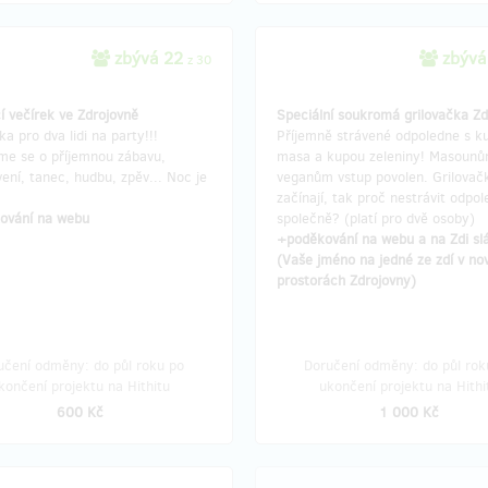
zbývá 22
zbývá
z 30
í večírek ve Zdrojovně
Speciální soukromá grilovačka Zd
a pro dva lidi na party!!!
Příjemně strávené odpoledne s 
me se o příjemnou zábavu,
masa a kupou zeleniny! Masounů
ení, tanec, hudbu, zpěv... Noc je
veganům vstup povolen. Grilovač
začínají, tak proč nestrávit odpo
ování na webu
společně? (platí pro dvě osoby)
+poděkování na webu a na Zdi sl
(Vaše jméno na jedné ze zdí v no
prostorách Zdrojovny)
učení odměny: do půl roku po
Doručení odměny: do půl rok
končení projektu na Hithitu
ukončení projektu na Hithi
600 Kč
1 000 Kč