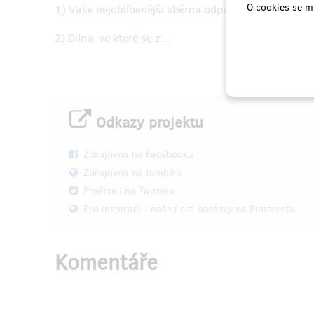
O cookies se m
1) Vaše nejoblíbenější sběrna odpadu
2) Dílna, ve které se z…
Odkazy projektu
Zdrojovna na Facebooku
Zdrojovna na tumblru
Pípáme i na Twitteru
Pro inspiraci - naše i cizí obrázky na Pinterestu
Komentáře