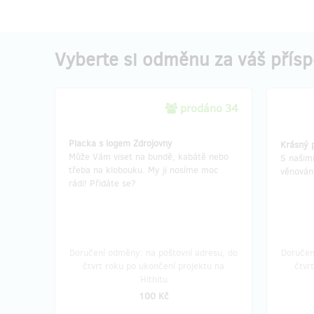
Vyberte si odměnu za váš přís
prodáno 34
Placka s logem Zdrojovny
Krásný 
Může Vám viset na bundě, kabátě nebo
S našim
třeba na klobouku. My ji nosíme moc
věnován
rádi! Přidáte se?
Doručení odměny: na poštovní adresu, do
Doručen
čtvrt roku po ukončení projektu na
čtvr
Hithitu
100 Kč