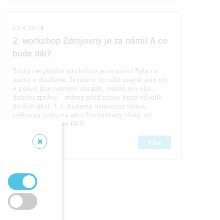
íjemně
e použít
29.4.2014
lízké.
2. workshop Zdrojovny je za námi! A co
bude dál?
Druhý recyklační workshop je za námi! Byla to
pecka a doufáme, že jste si ho užili stejně jako my.
A pokud jste nemohli dorazit, máme pro vás
dobrou zprávu - máme před sebou hned několik
končení
dalších akcí: 1.5. budeme oslavovat velkou
světovou lásku na akci Františkovy lásky, od
14.00 před kinem OKO.…
Více