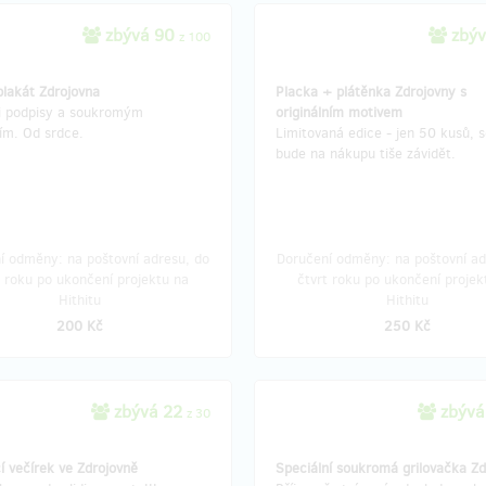
zbývá 90
zbýv
z 100
plakát Zdrojovna
Placka + plátěnka Zdrojovny s
i podpisy a soukromým
originálním motivem
ím. Od srdce.
Limitovaná edice - jen 50 kusů, 
bude na nákupu tiše závidět.
í odměny: na poštovní adresu, do
Doručení odměny: na poštovní ad
t roku po ukončení projektu na
čtvrt roku po ukončení projek
Hithitu
Hithitu
200 Kč
250 Kč
zbývá 22
zbývá
z 30
í večírek ve Zdrojovně
Speciální soukromá grilovačka Zd