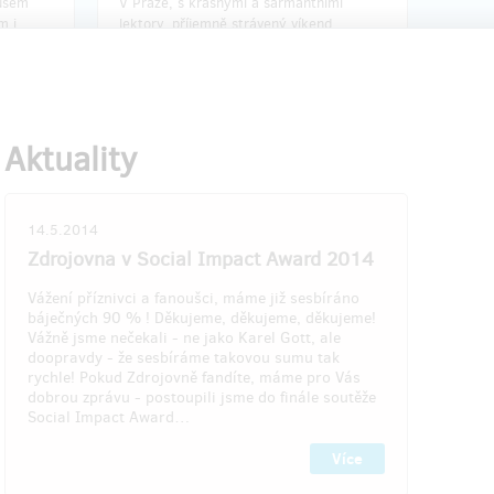
kusem
V Praze, s krásnými a šarmantními
m i
lektory, příjemně strávený víkend,
ky zase
občerstvení zajistíme. Odměnu můžete
ledne
použít i jako netradiční dárek pro Vaše
blízké.
ávy
+poděkování na webu a na Zdi slávy
vých
(Vaše jméno na jedné ze zdí Zdrojovny)
Aktuality
14.5.2014
u po
Doručení odměny: do roku po ukončení
Zdrojovna v Social Impact Award 2014
tu
projektu na Hithitu
2 500 Kč
Vážení příznivci a fanoušci, máme již sesbíráno
báječných 90 % ! Děkujeme, děkujeme, děkujeme!
Vážně jsme nečekali - ne jako Karel Gott, ale
doopravdy - že sesbíráme takovou sumu tak
dáno!!
rychle! Pokud Zdrojovně fandíte, máme pro Vás
dobrou zprávu - postoupili jsme do finále soutěže
Social Impact Award…
tečníky
Více
.