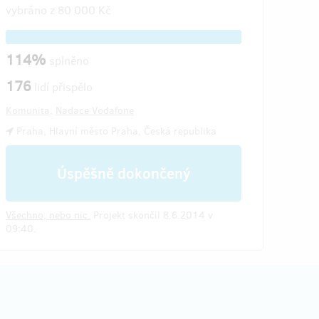
vybráno z
80 000 Kč
114%
splněno
176
lidí přispělo
Komunita
,
Nadace Vodafone
Praha, Hlavní město Praha, Česká republika
Úspěšně dokončený
Všechno, nebo nic.
Projekt skončil 8.6.2014 v
09:40.