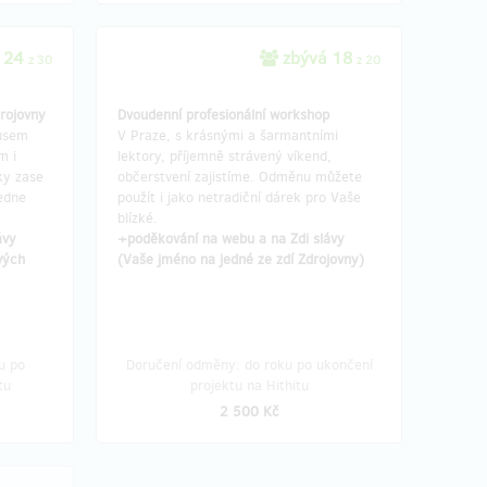
 24
zbývá 18
z 30
z 20
rojovny
Dvoudenní profesionální workshop
kusem
V Praze, s krásnými a šarmantními
m i
lektory, příjemně strávený víkend,
ky zase
občerstvení zajistíme. Odměnu můžete
ledne
použít i jako netradiční dárek pro Vaše
blízké.
ávy
+poděkování na webu a na Zdi slávy
vých
(Vaše jméno na jedné ze zdí Zdrojovny)
u po
Doručení odměny: do roku po ukončení
tu
projektu na Hithitu
2 500 Kč