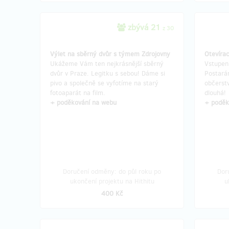
zbývá 21
z 30
Výlet na sběrný dvůr s týmem Zdrojovny
Otevírac
Ukážeme Vám ten nejkrásnější sběrný
Vstupenk
dvůr v Praze. Legitku s sebou! Dáme si
Postará
pivo a společně se vyfotíme na starý
občerstv
fotoaparát na film.
dlouhá!
+ poděkování na webu
+ poděk
Doručení odměny: do půl roku po
Dor
ukončení projektu na Hithitu
u
400 Kč