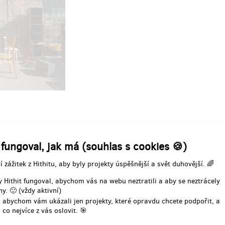
Slibujeme vůni dřeva, třísek a př
 Zdrojovny budete mít
strávené odpoledne s mladými a
ný vstup na všechny akce
krásnými lektory. Odměnu můžet
ny a zvýhodněné vstupné na
i jako netradiční dárek pro Vaše b
izované workshopy.
+ poděkování na webu
vání na webu a na Zdi slávy
méno nebo jméno Vaší firmy na
 zdí Zdrojovny)
učení odměny: do půl roku po
Doručení odměny: do roku po u
končení projektu na Hithitu
projektu na Hithitu
10 000 Kč
700 Kč
Zdrojovna fungovat.
Vaše příspěvky nám pomohou pokrýt
 fungoval, jak má (souhlas s cookies 🍪)
rojovny
(dovybavení dílny, nezbytné úpravy interiéru).
í zážitek z Hithitu, aby byly projekty úspěšnější a svět duhovější. 🌈
 Hithit fungoval, abychom vás na webu neztratili a aby se neztrácely
y. 🙂 (vždy aktivní)
 abychom vám ukázali jen projekty, které opravdu chcete podpořit, a
 co nejvíce z vás oslovit. 🎯