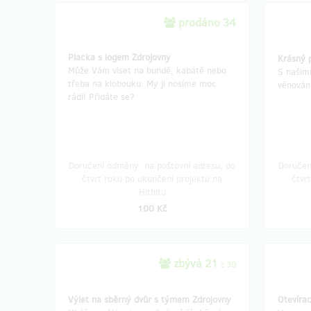
prodáno 34
Placka s logem Zdrojovny
Krásný 
Může Vám viset na bundě, kabátě nebo
S našim
třeba na klobouku. My ji nosíme moc
věnován
rádi! Přidáte se?
Doručení odměny: na poštovní adresu, do
Doručen
čtvrt roku po ukončení projektu na
čtvr
Hithitu
100 Kč
zbývá 21
z 30
Výlet na sběrný dvůr s týmem Zdrojovny
Otevírac