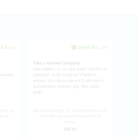
á 3
zbývá 63
z 50
z 100
Triko s motivem Zdrojovny
Jste zvědaví, co na něm bude? Nechte se
sousedka
překvapit, bude to pecka! Připište k
adrese, zda chcete pánské či dámské a
požadovanou velikost, aby Vám dobře
padlo.
resu, do
Doručení odměny: na poštovní adresu, do
tu na
čtvrt roku po ukončení projektu na
Hithitu
300 Kč