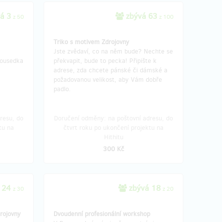
á 3
zbývá 63
z 50
z 100
Triko s motivem Zdrojovny
Jste zvědaví, co na něm bude? Nechte se
sousedka
překvapit, bude to pecka! Připište k
adrese, zda chcete pánské či dámské a
požadovanou velikost, aby Vám dobře
padlo.
resu, do
Doručení odměny: na poštovní adresu, do
tu na
čtvrt roku po ukončení projektu na
Hithitu
300 Kč
 24
zbývá 18
z 30
z 20
rojovny
Dvoudenní profesionální workshop