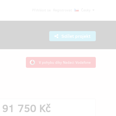
Přihlásit se
Registrovat
Česky
Sdílet projekt
V pohybu díky Nadaci Vodafone
91 750 Kč