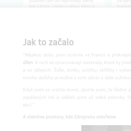
Ukážeme Vám ten nejkrásnější sběrný
Vstupenk
dvůr v Praze. Legitku s sebou! Dáme si
Postará
pivo a společně se vyfotíme na starý
občerstv
fotoaparát na film.
dlouhá!
+ poděkování na webu
+ poděk
Jak to začalo
"Nějakou dobu jsem strávila ve Francii a překvapi
dílen
. V nich se zpracovávají materiály, které by ji
Doručení odměny: do půl roku po
Dor
ukončení projektu na Hithitu
u
a ve sklepích. Židle, stolky, poličky, skříňky i vy
400 Kč
mnoho dalšího je možné v nich sbírat a dále zužitko
Když jsem se vrátila domů, zjistila jsem, že žádná
zapálených lidí a udělali jsme už velké pokroky.
zbývá 9
z 10
akcí."
Teambuilding pro Vaši firmu
Titul M
A sháníme prostory, kde Zdrojovnu otevřeme.
Chcete poznat své kolegy i mimo práci?
Bude Vá
Odpoledne ve Zdrojovně je k tomu jako
ceremoni
stvořené. Můžete s námi opravit nebo
také sla