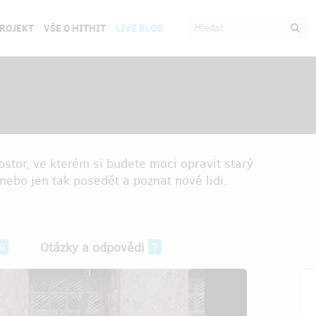
PROJEKT
VŠE O HITHIT
LIVE BLOG
ostor, ve kterém si budete moci opravit starý
 nebo jen tak posedět a poznat nové lidi.
Otázky a odpovědi
6
7