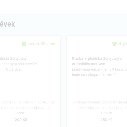
pěvek
zbývá 90
zbýv
z 100
plakát Zdrojovna
Placka + plátěnka Zdrojovny s
i podpisy a soukromým
originálním motivem
ím. Od srdce.
Limitovaná edice - jen 50 kusů, 
bude na nákupu tiše závidět.
í odměny: na poštovní adresu, do
Doručení odměny: na poštovní ad
t roku po ukončení projektu na
čtvrt roku po ukončení projek
Hithitu
Hithitu
200 Kč
250 Kč