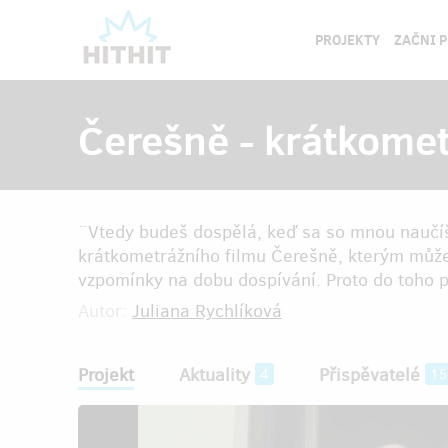
PROJEKTY
ZAČNI 
Čerešně - krátkomet
¨Vtedy budeš dospělá, keď sa so mnou naučíš 
krátkometrážního filmu Čerešně, kterým může
vzpomínky na dobu dospívání. Proto do toho 
Autor:
Juliana Rychlíková
Projekt
Aktuality
Přispěvatelé
4
15