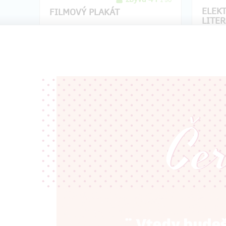
z 50
ELEK
FILMOVÝ PLAKÁT
LITE
Každý si chce vyzdobit pokoj naším
Dostane
plakátem
, který chystáme. Bude velmi
dlouhé 
tematický - třešinky, léto, prostě
povídku
pohoda. Perfektně ti padne
režisérk
do
tvého pokojíčku
. Stačí, když nám
Graham
sdělíš svoji adresu, a my ti ho pošleme
poštou. Na přání ho pro tebe můžeme
nechat podepsat i od
štábu.
Doručení odměny: na poštovní adresu, do
Doručen
roku po ukončení projektu na Hithitu
roku 
500 Kč
zbývá 42
z 50