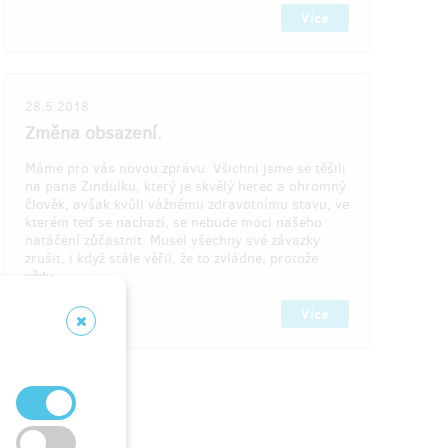
MAKING OFF!
Více
Chceš nás podpořit větší částkou a
zároveň chceš nahlídnout
pod pokličku
,
stup na
jak to celé vznikalo? Můžeme ti
kromě
ců
, kde
28.5.2018
digitální verze filmu, poslat i film o filmu
i,
se vzkazem natočeným speciálně pro
Změna obsazení.
lu
!
tebe
. Bude to sranda věř nám, uvidíš jak
za to
se vztekáme, smějeme, brečíme,
Máme pro vás novou zprávu. Všichni jsme se těšili
sníme,
na pana Zindulku, který je skvělý herec a ohromný
nespíme, a hned ti bude
líp.
člověk, avšak kvůli vážnému zdravotnímu stavu, ve
cově,
kterém teď se nachazí, se nebude moci našeho
tastické
natáčení zůčastnit. Musel všechny své závazky
ilmu! No
zrušit, i když stále věřil, že to zvládne, protože
nabitý,
vždy…
Více
končení
Doručení odměny: na poštovní adresu, do
roku po ukončení projektu na Hithitu
1 500 Kč