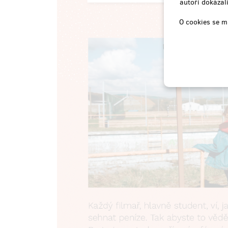
autoři dokázali
prodáno 10
O cookies se m
PARTNER FILMU
Pokud se chceš stát partnerem filmu,
budeme tě
na rukou nosit
. Podpoříš vznik
úžasné věci, která by bez tvé pomoci
nevznikla, a my si
toho ceníme. Můžeme ti poslat
cokoliv
z
výše zmíněných cen, a ne
jenom to. Můžeme uvést i logo tvé firmy
do titulků.
Doručení odměny: na poštovní adresu, do
roku po ukončení projektu na Hithitu
6 000 Kč