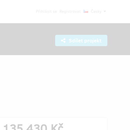
Přihlásit se
Registrovat
Česky
Sdílet projekt
135 430 Kč