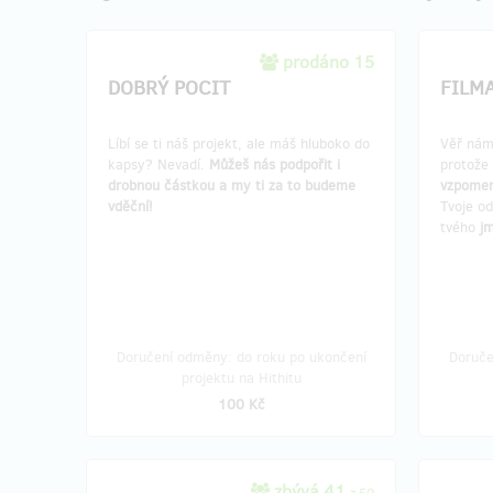
prodáno 15
DOBRÝ POCIT
FILM
Líbí se ti náš projekt, ale máš hluboko do
Věř nám
kapsy? Nevadí.
Můžeš nás podpořit i
protože 
drobnou částkou a my ti za to budeme
vzpome
vděční!
Tvoje o
tvého
jm
Doručení odměny: do roku po ukončení
Doruče
projektu na Hithitu
100 Kč
zbývá 41