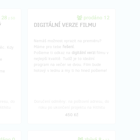
 28
prodáno 12
z 50
DIGITÁLNÍ VERZE FILMU
Ý
Nemáš možnost vyrazit na premiéru?
Máme pro tebe
řešení.
věc. Kdy
Pošleme ti odkaz na
digitální verzi
filmu v
nejlepší kvalitě. Tudíž je to ideální
se
program na večer ve dvou. Film bude
hotový v lednu a my ti ho hned pošleme!
eme
resu, do
Doručení odměny: na poštovní adresu, do
ithitu
roku po ukončení projektu na Hithitu
450 Kč
dáno 0
zbývá 8