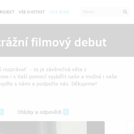
PROJEKT
VŠE O HITHIT
LIVE BLOG
rážní filmový debut
rozprávať¨ - to je závěrečná věta z
me i s Vaší pomocí vyjádřit naše a možná i vaše
pojďte s námi a podpořte nás. Děkujeme!
Otázky a odpovědi
0
0