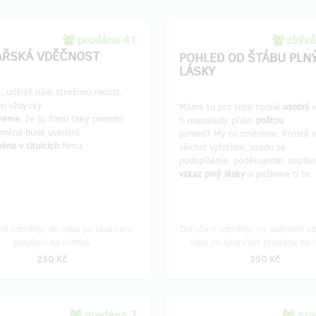
prodáno 41
zbývá
AŘSKÁ VDĚČNOST
POHLED OD ŠTÁBU PLN
LÁSKY
, uděláš nám strašnou radost,
si vždycky
Máme tu pro tebe hodně
osobní
neme
, že jsi filmu taky pomohl!
ti naposledy přišel
poštou
dměna bude uvedení
pohled? My to změníme. Prostě 
éna v titulcích
filmu.
všichni vyfotíme, vzadu se
podepíšeme, poděkujeme, napíš
vzkaz plný lásky
a pošleme ti to.
ní odměny: do roku po ukončení
Doručení odměny: na poštovní ad
projektu na Hithitu
roku po ukončení projektu na H
250 Kč
350 Kč
prodáno 7
pro