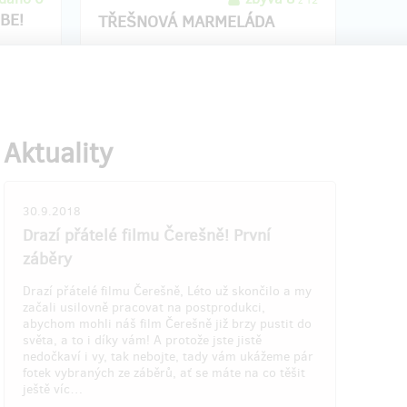
z 12
BE!
TŘEŠNOVÁ MARMELÁDA
o tebe
Máme pro tebe perfektní dárek s
Kromě
filmovou tematikou. Pošleme ti
ění na
třešňovou marmeládu
ve vyzdobené
áva
tě
sklenici s motivem filmu.
Pošleme ti k tomu i
pohled
a k tomu
Aktuality
ručně psaná poděkování
.
30.9.2018
Drazí přátelé filmu Čerešně! První
záběry
resu, do
Doručení odměny: na poštovní adresu, do
Drazí přátelé filmu Čerešně, Léto už skončilo a my
ithitu
roku po ukončení projektu na Hithitu
začali usilovně pracovat na postprodukci,
700 Kč
abychom mohli náš film Čerešně již brzy pustit do
světa, a to i díky vám! A protože jste jistě
nedočkaví i vy, tak nebojte, tady vám ukážeme pár
fotek vybraných ze záběrů, ať se máte na co těšit
 25
prodáno 12
ještě víc…
z 30