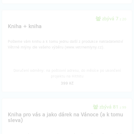
zbývá 7
z 20
Kniha + kniha
Pošleme vám knihu a k tomu jednu další z produkce nakladatelství
Větrné mlýny dle vašeho výběru (www.vetrnemlyny.cz).
Doručení odměny: na poštovní adresu, do měsíce po ukončení
projektu na Hithitu
399 Kč
zbývá 81
z 99
Kniha pro vás a jako dárek na Vánoce (a k tomu
sleva)