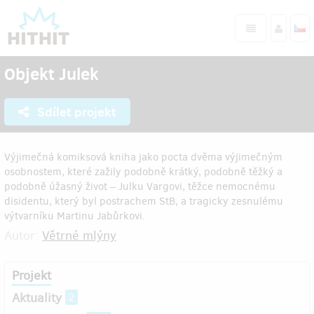
Objekt Julek
Sdílet projekt
Výjimečná komiksová kniha jako pocta dvěma výjimečným
osobnostem, které zažily podobně krátký, podobně těžký a
podobně úžasný život – Julku Vargovi, těžce nemocnému
disidentu, který byl postrachem StB, a tragicky zesnulému
výtvarníku Martinu Jabůrkovi.
Autor:
Větrné mlýny
Projekt
Aktuality
2