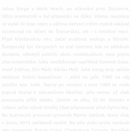
Julius Varga v devíti letech, po očkování proti žloutence,
těžce onemocněl a byl připoután na lůžko. Všemu navzdory
se vydal do boje nejen s vážnou nemocí (režim rodině zakázal
vycestoval na léčení do Švýcarska), ale i s totalitní mocí.
Přijal křesťanskou víru, začal studovat teologii a filosofii.
Šumperský byt Vargových se stal centrem, kde se setkávali
disidenti, někdejší političtí vězni, intelektuálové, mezi jinými
charismatického Julka navštěvovali například Dominik Duka,
Josef Zvěřina, Oto Mádr, Václav Malý. Julia Vargu brzy začala
sledovat Státní bezpečnost – ještě na jaře 1989 na něj
založila spis Julek. Teprve po revoluci v roce 1989 se Julek
poprvé dostal k zahraničním lékařům, jeho nemoc už však
postoupila příliš daleko. Zemřel ve věku 32 let. Komiks o
Julkovi začal režisér Ondřej Elbel připravovat před čtyřmi lety.
Na ilustracích pracoval vytvarník Martin Jabůrek, který však
v únoru 2015 nečekaně zemřel. Na jeho práci proto navázali
jeho kamarádi: Butula-Cichá, Chalánková, Estrada, Karpíšek