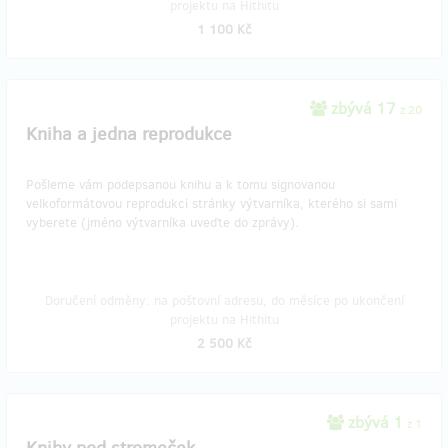
projektu na Hithitu
1 100 Kč
zbývá 17
z 20
Kniha a jedna reprodukce
Pošleme vám podepsanou knihu a k tomu signovanou
velkoformátovou reprodukci stránky výtvarníka, kterého si sami
vyberete (jméno výtvarníka uveďte do zprávy).
Doručení odměny: na poštovní adresu, do měsíce po ukončení
projektu na Hithitu
2 500 Kč
zbývá 1
z 1
Knihy pod stromeček