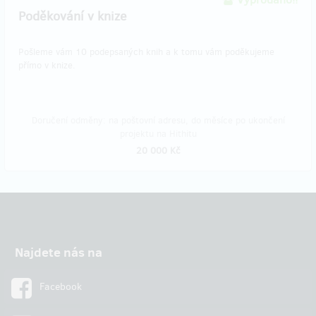
Poděkování v knize
Pošleme vám 10 podepsaných knih a k tomu vám poděkujeme
přímo v knize.
Doručení odměny: na poštovní adresu, do měsíce po ukončení
projektu na Hithitu
20 000 Kč
Najdete nás na
Facebook