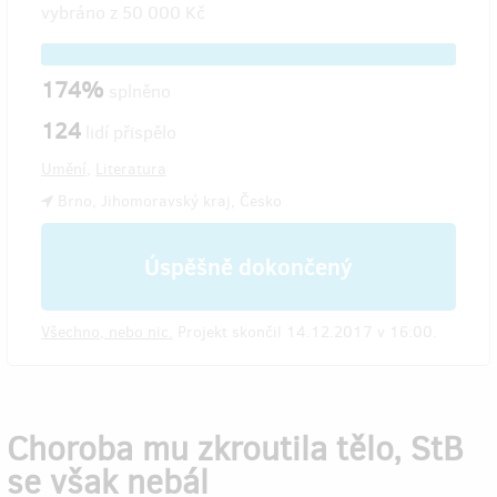
vybráno z
50 000 Kč
174%
splněno
124
lidí přispělo
Umění
,
Literatura
Brno, Jihomoravský kraj, Česko
Úspěšně dokončený
Všechno, nebo nic.
Projekt skončil 14.12.2017 v 16:00.
Choroba mu zkroutila tělo, StB
se však nebál