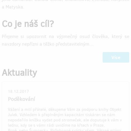
a Matyska.
Co je náš cíl?
Přejeme si upozornit na výjimečný osud člověka, který se
navzdory nepřízni a těžko představitelným…
Více
Aktuality
18.12.2017
Poděkování
Vážení a milí přátelé, děkujeme Vám za podporu knihy Objekt
Julek. Vzhledem k přeplněným kapacitám tiskáren se nám
nepodařilo knížku vydat pod stromeček, ale doputuje k vám v
lednu, kdy se s vámi rádi uvidíme na křtech v Praze,
Brně, nebo Šumperku. Požahnané svátky všem, Větrné mlýny