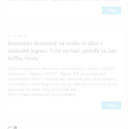
Více
3.12.2017
Dominikán zkroucený na vozíku si dělal z
estébáků legraci. Ti ho nechali, protože se báli
božího trestu
Státní bezpečnost věnovala v osmdesátých letech zvláštní
pozornost „objektu JULEK“. Agenti StB se nenápadně
schovávali v křoví v šumperské Leninově ulici před domem
dominikána Julka Augustina Vargy, kterého bolestivá nemoc
upoutala na vozík. Celý příspěvek zde:
http://www.rozhlas.cz/plus/pribehy/…
Více