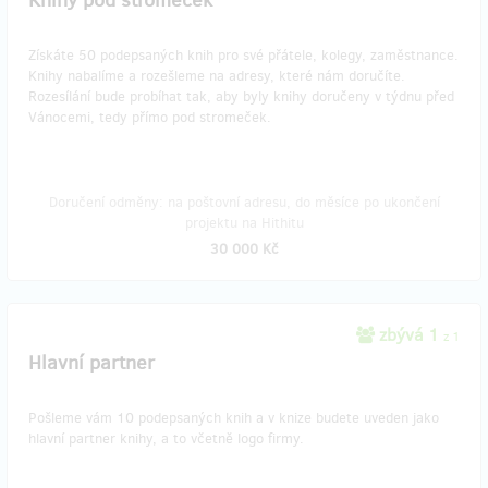
Získáte 50 podepsaných knih pro své přátele, kolegy, zaměstnance.
Knihy nabalíme a rozešleme na adresy, které nám doručíte.
Rozesílání bude probíhat tak, aby byly knihy doručeny v týdnu před
Vánocemi, tedy přímo pod stromeček.
Doručení odměny: na poštovní adresu, do měsíce po ukončení
projektu na Hithitu
30 000 Kč
zbývá 1
z 1
Hlavní partner
Pošleme vám 10 podepsaných knih a v knize budete uveden jako
hlavní partner knihy, a to včetně logo firmy.