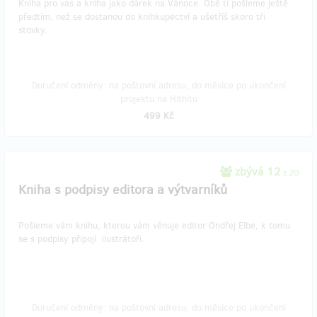
Kniha pro vás a kniha jako dárek na Vánoce. Obě ti pošleme ještě
předtím, než se dostanou do knihkupectví a ušetříš skoro tři
stovky.
Doručení odměny: na poštovní adresu, do měsíce po ukončení
projektu na Hithitu
499 Kč
zbývá 12
z 20
Kniha s podpisy editora a výtvarníků
Pošleme vám knihu, kterou vám věnuje editor Ondřej Elbe, k tomu
se s podpisy připojí ilustrátoři.
Doručení odměny: na poštovní adresu, do měsíce po ukončení