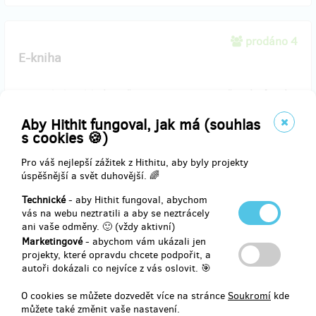
prodáno 4
E-kniha
Knihu
Objekt Julek
vám pošleme jako e-knihu. Napište nám formát,
který podporuje vaše čtečka.
Aby Hithit fungoval, jak má (souhlas
s cookies 🍪)
Doručení odměny: na poštovní adresu, do měsíce po ukončení
Pro váš nejlepší zážitek z Hithitu, aby byly projekty
projektu na Hithitu
úspěšnější a svět duhovější. 🌈
189 Kč
Technické
- aby Hithit fungoval, abychom
vás na webu neztratili a aby se neztrácely
ani vaše odměny. 🙂 (vždy aktivní)
Marketingové
- abychom vám ukázali jen
prodáno 67
projekty, které opravdu chcete podpořit, a
Kniha u vás doma dřív, než v knihkupectví a se
autoři dokázali co nejvíce z vás oslovit. 🎯
slevou
O cookies se můžete dozvedět více na stránce
Soukromí
kde
můžete také změnit vaše nastavení.
Získáte knihu jako první, ještě předtím, než se dostane na pulty