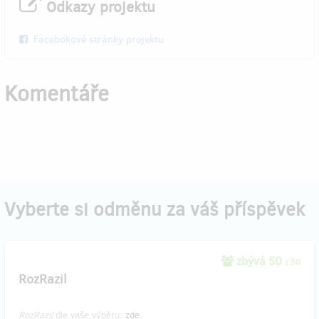
Odkazy projektu
Facebokové stránky projektu
Komentáře
Vyberte si odměnu za váš příspěvek
zbývá 50
z 50
RozRazil
RozRazil
dle vaše výběru:
zde
.