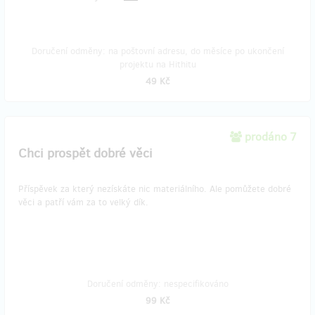
Doručení odměny: na poštovní adresu, do měsíce po ukončení
projektu na Hithitu
49 Kč
prodáno 7
Chci prospět dobré věci
Příspěvek za který nezískáte nic materiálního. Ale pomůžete dobré
věci a patří vám za to velký dík.
Doručení odměny: nespecifikováno
99 Kč