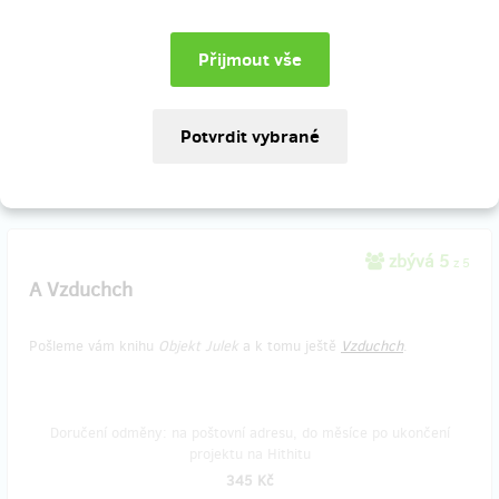
knihkupectví, a to za zvýhodněnou cenu (cena v knihkupectvích:
399,- Kč).
Doručení odměny: na poštovní adresu, do měsíce po ukončení
projektu na Hithitu
299 Kč
zbývá 5
z 5
A Vzduchch
Pošleme vám knihu
Objekt Julek
a k tomu ještě
Vzduchch
.
Doručení odměny: na poštovní adresu, do měsíce po ukončení
projektu na Hithitu
345 Kč