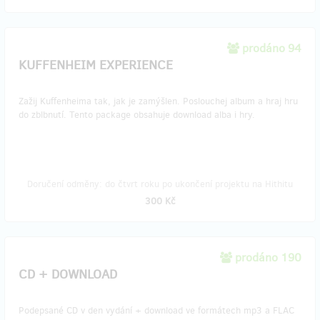
prodáno 94
KUFFENHEIM EXPERIENCE
Zažij Kuffenheima tak, jak je zamýšlen. Poslouchej album a hraj hru
do zblbnutí. Tento package obsahuje download alba i hry.
Doručení odměny: do čtvrt roku po ukončení projektu na Hithitu
300 Kč
prodáno 190
CD + DOWNLOAD
Podepsané CD v den vydání + download ve formátech mp3 a FLAC