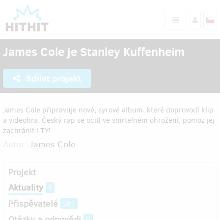
James Cole je Stanley Kuffenheim
Sdílet projekt
James Cole připravuje nové, syrové album, které doprovodí klip
a videohra. Český rap se ocitl ve smrtelném ohrožení, pomoz jej
zachránit i TY!
Autor:
James Cole
Projekt
Aktuality
5
Přispěvatelé
581
Otázky a odpovědi
0