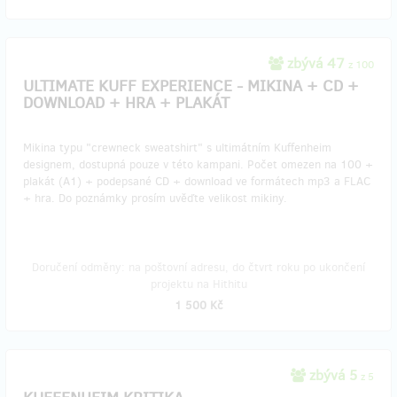
zbývá 47
z 100
ULTIMATE KUFF EXPERIENCE - MIKINA + CD +
DOWNLOAD + HRA + PLAKÁT
Mikina typu "crewneck sweatshirt" s ultimátním Kuffenheim
designem, dostupná pouze v této kampani. Počet omezen na 100 +
plakát (A1) + podepsané CD + download ve formátech mp3 a FLAC
+ hra. Do poznámky prosím uvěďte velikost mikiny.
Doručení odměny: na poštovní adresu, do čtvrt roku po ukončení
projektu na Hithitu
1 500 Kč
zbývá 5
z 5