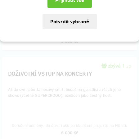
číslovaný originál a vznikne pouze 1 kopie.
Doručení odměny: na poštovní adresu, do čtvrt roku po ukončení
projektu na Hithitu
5 000 Kč
zbývá 1
z 3
DOŽIVOTNÍ VSTUP NA KONCERTY
Až do své nebo Jamesovy smrti budeš na guestlistu všech jeho
shows (včetně SUPERCROOO), označen jako čestný host.
Doručení odměny: do čtvrt roku po ukončení projektu na Hithitu
6 000 Kč