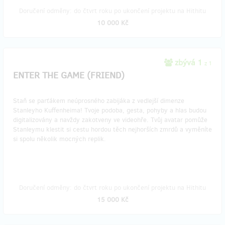
Doručení odměny: do čtvrt roku po ukončení projektu na Hithitu
10 000 Kč
zbývá 1
z 1
ENTER THE GAME (FRIEND)
Staň se parťákem neúprosného zabijáka z vedlejší dimenze
Stanleyho Kuffenheima! Tvoje podoba, gesta, pohyby a hlas budou
digitalizovány a navždy zakotveny ve videohře. Tvůj avatar pomůže
Stanleymu klestit si cestu hordou těch nejhorších zmrdů a vyměníte
si spolu několik mocných replik.
Doručení odměny: do čtvrt roku po ukončení projektu na Hithitu
15 000 Kč