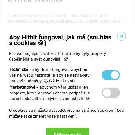
KUFFENHEIM KRITIKA
James Cole už roky neoblomně ignoruje všechny žádosti o
poradenství, kterými je neustále zásobován. Stanley Kuffenheim
vám s nemilosrdnou upřímností zrecenzuje váš text nebo skladbu,
ale připravte se - může to bolet. Dostanete vyjádření v délce zhruba
Aby Hithit fungoval, jak má (souhlas
2 000 znaků. Pouze pro silné povahy.
s cookies 🍪)
Pro váš nejlepší zážitek z Hithitu, aby byly projekty
úspěšnější a svět duhovější. 🌈
Doručení odměny: do čtvrt roku po ukončení projektu na Hithitu
Technické
- aby Hithit fungoval, abychom
2 000 Kč
vás na webu neztratili a aby se neztrácely
ani vaše odměny. 🙂 (vždy aktivní)
Marketingové
- abychom vám ukázali jen
projekty, které opravdu chcete podpořit, a
zbývá 9
autoři dokázali co nejvíce z vás oslovit. 🎯
z 10
LIMITOVANÝ PORTRÉT
O cookies se můžete dozvedět více na stránce
Soukromí
kde
můžete také změnit vaše nastavení.
Získáš velkoformátovou zarámovanou fotografii (A2) od Michala
Matouška, autora klipu "Orfeus". Na fotografii bude vyobrazen
Stanley Kuffenheim, podepsaná Jamesem Colem. Každý kus bude