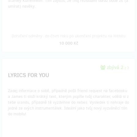
Stanley Kuffenheim. Tím zajistíš, že tvůj reziduální obraz bude žít (a
umírat) navěky.
Doručení odměny: do čtvrt roku po ukončení projektu na Hithitu
10 000 Kč
zbývá 2
z 3
LYRICS FOR YOU
Zadej informace o sobě, případně pošli friend request na facebooku
a James ti složí krátký text, kterým popíše tvůj charakter, udělá si z
tebe srandu, případně tě vyzdvihne do nebes. Vysledek ti nahraje do
jedné ze svých instrumentálek. Ideální jako tvůj nový vyzváněcí tón
do mobilu!