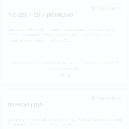
Vyprodáno!!
T-SHIRT + CD + DOWNLOAD
Unisexové tričko s ultimátním Kuffenheim designem, neprodejné
mimo tuto kampaň. Počet omezen na 200 + podepsané CD +
download ve formátech mp3 a FLAC.
Doručení odměny: na poštovní adresu, do čtvrt roku po ukončení
projektu na Hithitu
700 Kč
Vyprodáno!!
ORFEOVA LYRA
Získej originální rekvizitu z epického klipu "Orfeus". Lyra se podívala
do Řecka a má za sebou trasu Podsvětí a zpět.