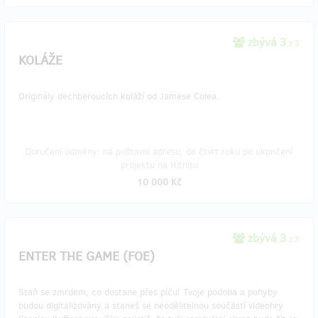
zbývá 3
z 3
KOLÁŽE
Originály dechberoucích koláží od Jamese Colea.
Doručení odměny: na poštovní adresu, do čtvrt roku po ukončení
projektu na Hithitu
10 000 Kč
zbývá 3
z 3
ENTER THE GAME (FOE)
Staň se zmrdem, co dostane přes píču! Tvoje podoba a pohyby
budou digitalizovány a staneš se neodělitelnou součástí videohry