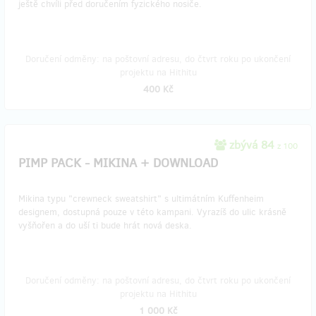
ještě chvíli před doručením fyzického nosiče.
Doručení odměny: na poštovní adresu, do čtvrt roku po ukončení
projektu na Hithitu
400 Kč
zbývá 84
z 100
PIMP PACK - MIKINA + DOWNLOAD
Mikina typu "crewneck sweatshirt" s ultimátním Kuffenheim
designem, dostupná pouze v této kampani. Vyrazíš do ulic krásně
vyšňořen a do uší ti bude hrát nová deska.
Doručení odměny: na poštovní adresu, do čtvrt roku po ukončení
projektu na Hithitu
1 000 Kč