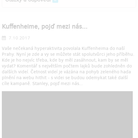
Kuffenheime, pojď mezi nás...
7.10.2017
Vaše nečekaná hyperaktivita povolala Kuffenheima do naší
Prahy. Nyní je zde a vy se můžete stát spolutvůrci jeho příběhu.
Kde je ho nejvíc třeba, kde by měl zasáhnout, kam by se měl
vydat? Komentář s největším počtem lajků bude zohledněn do
dalších videí. Četnost videí je vázána na pohyb zeleného hada
plnění na webu hithit - s videi se budou odemykat také další
cíle kampaně. Stanley, pojď mezi nás...