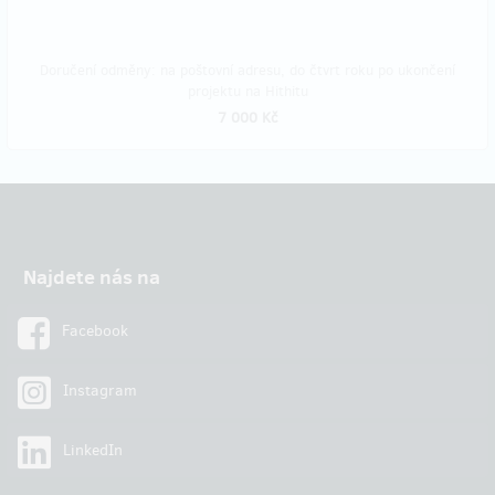
Doručení odměny: na poštovní adresu, do čtvrt roku po ukončení
projektu na Hithitu
7 000 Kč
Najdete nás na
Facebook
Instagram
LinkedIn