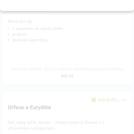
skrývat před svoji drahou polovičkou?
Přijďte na Orfea sami!
Máme pro vás:
1 vstupenku na reprízu Orfea
program
papírové kapesníčky
Doručení odměny: do čtvrt roku po ukončení projektu na Hithitu
600 Kč
zbývá 83
z 100
Orfeus a Eurydika
Září, vlahý večer, divadlo… Prostě rande na Štvanici s 2
vstupenkami a programem.