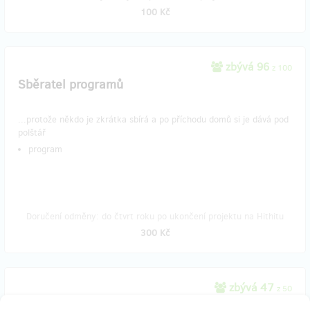
100 Kč
zbývá 96
z 100
Sběratel programů
...protože někdo je zkrátka sbírá a po příchodu domů si je dává pod
polštář
program
Doručení odměny: do čtvrt roku po ukončení projektu na Hithitu
300 Kč
zbývá 47
z 50
Lovec autogramů