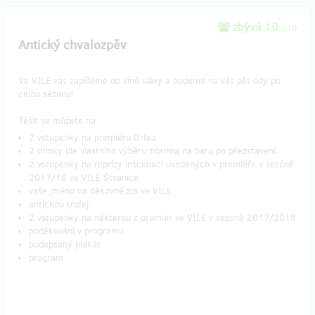
zbývá 10
z 10
Antický chvalozpěv
Ve VILE vás zapíšeme do síně slávy a budeme na vás pět ódy po
celou sezónu!
Těšit se můžete na:
2 vstupenky na premiéru Orfea
2 drinky dle vlastního výběru zdarma na baru po představení
2 vstupenky na reprízy inscenací uvedených v premiéře v sezóně
2017/18 ve VILE Štvanice
vaše jméno na děkovné zdi ve VILE
antickou trofej
2 vstupenky na některou z premiér ve VILE v sezóně 2017/2018
poděkování v programu
podepsaný plakát
program