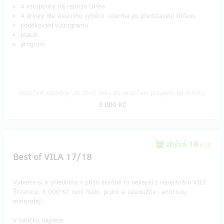
4 vstupenky na reprízu Orfea
4 drinky dle vlastního výběru zdarma po představení Orfeus
poděkování v programu
plakát
program
Doručení odměny: do čtvrt roku po ukončení projektu na Hithitu
3 000 Kč
zbývá 18
z 20
Best of VILA 17/18
Vyberte si a shlédněte v příští sezóně to nejlepší z repertoáru VILY
Štvanice. 5 000 Kč není málo, proto si zasloužíte i antickou
minitrofej!
V balíčku najdete: