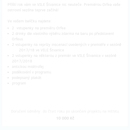
Příští rok vám ve VILE Štvanice nic neuteče. Premiérou Orfea vaše
ostrovní sezóna teprve začíná!
Ve vašem balíčku najdete:
2 vstupenky na premiéru Orfea
2 drinky dle vlastního výběru zdarma na baru po představení
Orfeus
2 vstupenky na reprízy inscenací uvedených v premiéře v sezóně
2017/18 ve VILE Štvanice
2 vstupenky na některou z premiér ve VILE Štvanice v sezóně
2017/2018
antickou miditrofej
poděkování v programu
podepsaný plakát
program
Doručení odměny: do čtvrt roku po ukončení projektu na Hithitu
10 000 Kč