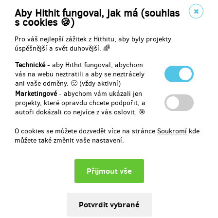
Aby Hithit fungoval, jak má (souhlas
s cookies 🍪)
Toužíte po autogramu někoho z inscenačního týmu?
Pro váš nejlepší zážitek z Hithitu, aby byly projekty
Lovci autogramů obdrží:
úspěšnější a svět duhovější. 🌈
podepsaný plakát
program
Technické
- aby Hithit fungoval, abychom
vás na webu neztratili a aby se neztrácely
ani vaše odměny. 🙂 (vždy aktivní)
Marketingové
- abychom vám ukázali jen
projekty, které opravdu chcete podpořit, a
autoři dokázali co nejvíce z vás oslovit. 🎯
Doručení odměny: do čtvrt roku po ukončení projektu na Hithitu
O cookies se můžete dozvedět více na stránce
Soukromí
kde
můžete také změnit vaše nastavení.
500 Kč
zbývá 94
z 100
Orfeovy slzy
Máte strach, že vás Orfeovy písně doženou k slzám a nechcete je