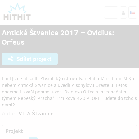
Antická Štvanice 2017 ~ Ovidius:
Orfeus
Sdílet projekt
Loni jsme obsadili štvanický ostrov divadelní událostí pod širým
nebem Antická Štvanice a uvedli Aischylovu Oresteiu. Letos
chceme i s vaší pomocí uvést Ovidiova Orfea s inscenačním
týmem Nebeský-Prachař-Trmíková-420 PEOPLE. Jdete do toho s
námi?
Autor:
VILA Štvanice
Projekt