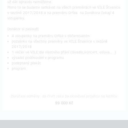
už dát opravdu nemůžeme.
Mimo to se budeme setkávat na všech premiérách ve VILE Štvanice
v sezóně 2017/2018 a na premiéru Orfea na Donátora čekají 4
vstupenky.
Donátor si zaslouží:
4 vstupenky na premiéru Orfea s občerstvením
pozvánku na všechny premiéry ve VILE Štvanice v sezóně
2017/2018
1 večer ve VILE dle vlastního přání (divadlo,koncert, oslava,…)
výsadní poděkování v programu
podepsaný plakát
program
Doručení odměny: do čtvrt roku po ukončení projektu na Hithitu
99 000 Kč