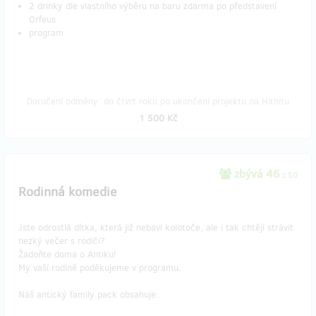
2 drinky dle vlastního výběru na baru zdarma po představení
Orfeus
program
Doručení odměny: do čtvrt roku po ukončení projektu na Hithitu
1 500 Kč
zbývá 46
z 50
Rodinná komedie
Jste odrostlá dítka, která již nebaví kolotoče, ale i tak chtějí strávit
hezký večer s rodiči?
Žadoňte doma o Antiku!
My vaší rodině poděkujeme v programu.
Náš antický family pack obsahuje: