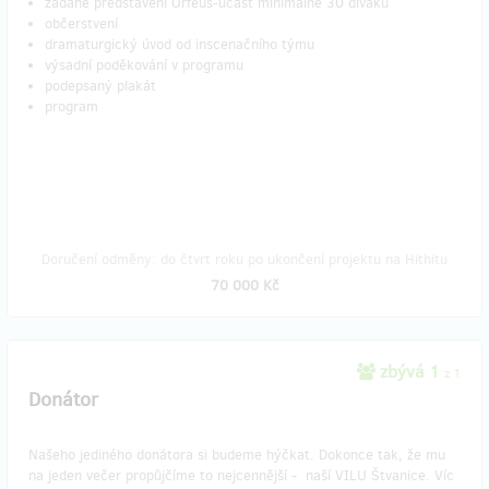
zadané představení Orfeus-účast minimálně 30 diváků
občerstvení
dramaturgický úvod od inscenačního týmu
výsadní poděkování v programu
podepsaný plakát
program
Doručení odměny: do čtvrt roku po ukončení projektu na Hithitu
70 000 Kč
zbývá 1
z 1
Donátor
Našeho jediného donátora si budeme hýčkat. Dokonce tak, že mu
na jeden večer propůjčíme to nejcennější - naší VILU Štvanice. Víc