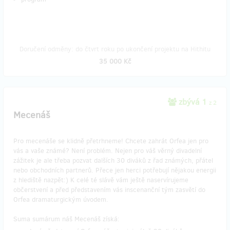
Doručení odměny: do čtvrt roku po ukončení projektu na Hithitu
35 000 Kč
zbývá 1
z 2
Mecenáš
Pro mecenáše se klidně přetrhneme! Chcete zahrát Orfea jen pro
vás a vaše známé? Není problém. Nejen pro váš věrný divadelní
zážitek je ale třeba pozvat dalších 30 diváků z řad známých, přátel
nebo obchodních partnerů. Přece jen herci potřebují nějakou energii
z hlediště nazpět:) K celé té slávě vám ještě naservírujeme
občerstvení a před představením vás inscenanční tým zasvětí do
Orfea dramaturgickým úvodem.
Suma sumárum náš Mecenáš získá: