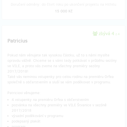
Doručení odměny: do čtvrt roku po ukončení projektu na Hithitu
15 000 Kč
zbývá 4
z 4
Patricius
Pokud nám věnujete tak vysokou částku, už to s námi myslíte
opravdu vážně. Chceme se s vámi tedy potkávat v průběhu sezóny
ve VILE, a proto vás zveme na všechny premiéry sezóny
2017/2018!
Také vás neminou vstupenky pro celou rodinu na premiéru Orfea
společně s občerstvením a sluší se vám poděkovat v programu.
Patriciovi věnujeme:
4 vstupenky na premiéru Orfea s občerstvením
pozvánka na všechny premiéry ve VILE Štvanice v sezóně
2017/2018
výsadní poděkování v programu
podepsaný plakát
program