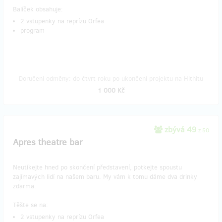
Balíček obsahuje:
2 vstupenky na reprízu Orfea
program
Doručení odměny: do čtvrt roku po ukončení projektu na Hithitu
1 000 Kč
zbývá 49
z 50
Apres theatre bar
Neutíkejte hned po skončení představení, potkejte spoustu
zajímavých lidí na našem baru. My vám k tomu dáme dva drinky
zdarma.
Těšte se na:
2 vstupenky na reprízu Orfea