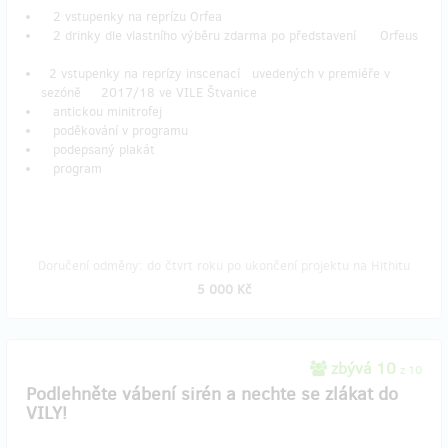
2 vstupenky na reprízu Orfea
2 drinky dle vlastního výběru zdarma po představení Orfeus
2 vstupenky na reprízy inscenací uvedených v premiéře v
sezóně 2017/18 ve VILE Štvanice
antickou minitrofej
poděkování v programu
podepsaný plakát
program
Doručení odměny: do čtvrt roku po ukončení projektu na Hithitu
5 000 Kč
zbývá 10
z 10
Podlehněte vábení sirén a nechte se zlákat do
VILY!