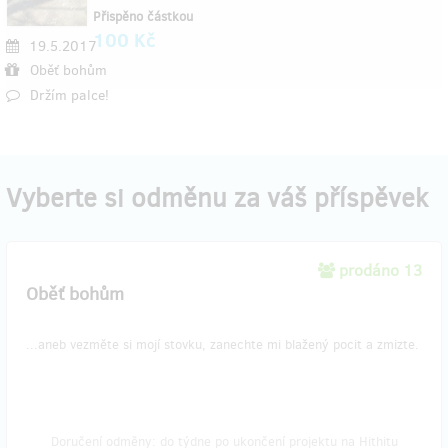
Přispěno částkou
100 Kč
19.5.2017
Oběť bohům
Držím palce!
Vyberte si odměnu za váš příspěvek
prodáno 13
Oběť bohům
...aneb vezměte si mojí stovku, zanechte mi blažený pocit a zmizte.
Doručení odměny: do týdne po ukončení projektu na Hithitu