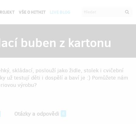
PROJEKT
VŠE O HITHIT
LIVE BLOG
dací buben z kartonu
ký, skládací, poslouží jako židle, stolek i cvičební
 už testují děti i dospělí a baví je :) Pomůžete nám
ériovou výrobu?
Otázky a odpovědi
6