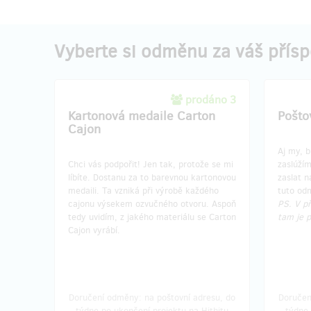
Vyberte si odměnu za váš přís
prodáno 3
Kartonová medaile Carton
Pošto
Cajon
Aj my, b
Chci vás podpořit! Jen tak, protože se mi
zaslúžím
líbíte. Dostanu za to barevnou kartonovou
zaslat n
medaili. Ta vzniká při výrobě každého
tuto od
cajonu výsekem ozvučného otvoru. Aspoň
PS. V př
tedy uvidím, z jakého materiálu se Carton
tam je 
Cajon vyrábí.
Doručení odměny: na poštovní adresu, do
Doručen
týdne po ukončení projektu na Hithitu
týdne 