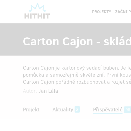
PROJEKTY
ZAČNI 
Carton Cajon - sklá
Carton Cajon je kartonový sedací buben. Je leh
pomůcka a samozřejmě skvěle zní. První kousky
Carton Cajon pořádně rozbubnovat a rozjet s
Autor:
Jan Lála
Projekt
Aktuality
Přispěvatelé
2
96