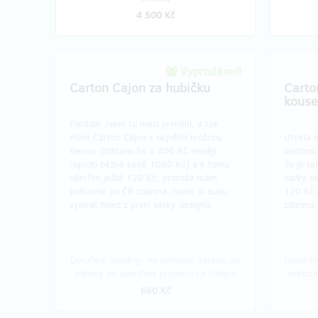
4 500 Kč
Vyprodáno!!
Carton Cajon za hubičku
Carto
kouse
Paráda! Jsem tu mezi prvními, a tak
mám Carton Cajon s největší možnou
Utekla m
slevou. Dostanu ho o 400 Kč levněji
dostanu 
(oproti běžné ceně 1080 Kč) a k tomu
To je ta
ušetřím ještě 120 Kč, protože mám
várky d
poštovné po ČR zdarma. Navíc si budu
120 Kč,
vybírat hned z první várky designů.
zdarma.
Doručení odměny: na poštovní adresu, do
Doručen
měsíce po ukončení projektu na Hithitu
měsíce
680 Kč