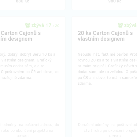
880 Kč
980 Kč
zbývá 17
zbývá
z 20
 Carton Cajonů s
20 ks Carton Cajonů s
ním designem
vlastním designem
brý, dobrý, dobrý! Beru 10 ks a
Nebudu lhát, fakt mě bavíte! Pro
s vlastním designem. Grafický
rovnou 20 ks a to s vlastním des
i musím dodat sám, ale to
ať mám originál. Grafický návrh 
 O poštovném po ČR ani slovo, to
dodat sám, ale to zvládnu. O po
mozřejmě zdarma.
po ČR ani slovo, to mám samozř
zdarma.
í odměny: na poštovní adresu, do
Doručení odměny: na poštovní ad
t roku po ukončení projektu na
čtvrt roku po ukončení projek
Hithitu
Hithitu