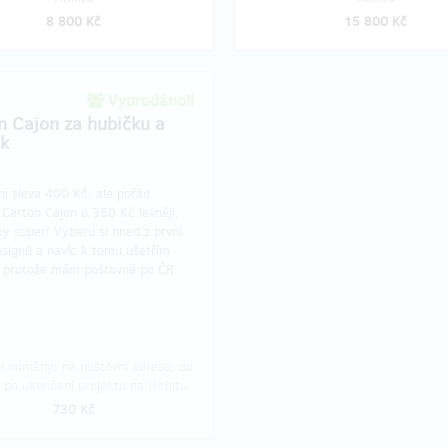
8 800 Kč
15 800 Kč
Vyprodáno!!
n Cajon za hubičku a
k
i sleva 400 Kč, ale pořád
Carton Cajon o 350 Kč levněji.
ky super! Vyberu si hned z první
esignů a navíc k tomu ušetřím
 protože mám poštovné po ČR
í odměny: na poštovní adresu, do
 po ukončení projektu na Hithitu
730 Kč