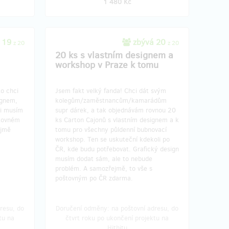
1 480 Kč
 19
zbývá 20
z 20
z 20
20 ks s vlastním designem a
workshop v Praze k tomu
to chci
Jsem fakt velký fanda! Chci dát svým
ignem,
kolegům/zaměstnancům/kamarádům
si musím
supr dárek, a tak objednávám rovnou 20
štovném
ks Carton Cajonů s vlastním designem a k
ejmě
tomu pro všechny půldenní bubnovací
workshop. Ten se uskuteční kdekoli po
ČR, kde budu potřebovat. Grafický design
musím dodat sám, ale to nebude
problém. A samozřejmě, to vše s
poštovným po ČR zdarma.
resu, do
Doručení odměny: na poštovní adresu, do
tu na
čtvrt roku po ukončení projektu na
Hithitu