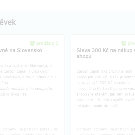
pěvek
prodáno 0
pro
vné na Slovensko
Sleva 300 Kč na nákup 
shopu
ratia a sestry zo Slovenska, si
e Carton Cajon :) Chci cajon
Carton Cajon fakt chci! Ale mám 
a Slovensko, a tak si přikoupím i
kapse jen 200 Kč, a tak je vymě
měnu.
slevu ve výši 300 Kč na nákup
ípadě medaile si ho nekupujte,
libovolného Carton Cajonu ve vaš
poštovné na nás.
shopu (na kterém, jak vím, právě
pracujete). Tu můžu využít pozděj
mi nákup bude víc hodit.
í odměny: na poštovní adresu, do
Doručení odměny: na poštovní ad
po ukončení projektu na Hithitu
týdne po ukončení projektu na 