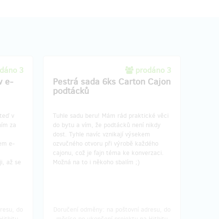
dáno 3
prodáno 3
v e-
Pestrá sada 6ks Carton Cajon
podtácků
teď v
Tuhle sadu beru! Mám rád praktické věci
ním za
do bytu a vím, že podtácků není nikdy
dost. Tyhle navíc vznikají výsekem
em e-
ozvučného otvoru při výrobě každého
cajonu, což je fajn téma ke konverzaci.
i, až se
Možná na to i někoho sbalím ;)
resu, do
Doručení odměny: na poštovní adresu, do
Hithitu
měsíce po ukončení projektu na Hithitu