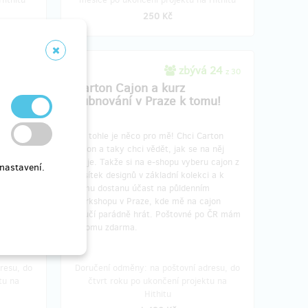
250 Kč
 10
zbývá 24
z 20
z 30
olekce
Carton Cajon a kurz
bubnování v Praze k tomu!
Jo, tohle je něco pro mě! Chci Carton
na e-
Cajon a taky chci vědět, jak se na něj
lekce.
hraje. Takže si na e-shopu vyberu cajon z
nastavení.
levou
desítek designů v základní kolekci a k
né po ČR
tomu dostanu účast na půldenním
workshopu v Praze, kde mě na cajon
naučí parádně hrát. Poštovné po ČR mám
k tomu zdarma.
resu, do
Doručení odměny: na poštovní adresu, do
tu na
čtvrt roku po ukončení projektu na
Hithitu