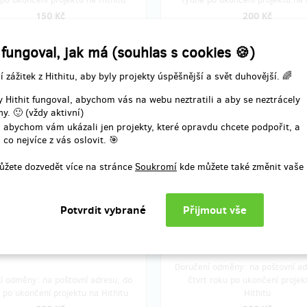
150 Kč
200 Kč
 fungoval, jak má (souhlas s cookies 🍪)
zbývá 27
zbývá
z 50
í zážitek z Hithitu, aby byly projekty úspěšnější a svět duhovější. 🌈
n Cajon se super slevou
Carton Cajon z druhé k
a levněji
 Hithit fungoval, abychom vás na webu neztratili a aby se neztrácely
y. 🙂 (vždy aktivní)
Cajon se super slevou 200 Kč?
 abychom vám ukázali jen projekty, které opravdu chcete podpořit, a
Chci mít velký výběr, a tak si rád
 co nejvíce z vás oslovit. 🎯
eru a budu vybírat hned z první
počkám. Svůj cajon si vyberu až 
signů.
shopu z celé budoucí základní ko
ůžete dozvedět více na stránce
Soukromí
kde můžete také změnit vaše 
Navíc budu mít Carton Cajon se s
u ušetřím i 120Kč za poštovné po
100 Kč a získám i 120Kč poštov
ma!
zdarma!
Doručení odměny: na poštovní ad
í odměny: na poštovní adresu, do
čtvrt roku po ukončení projek
 po ukončení projektu na Hithitu
Hithitu