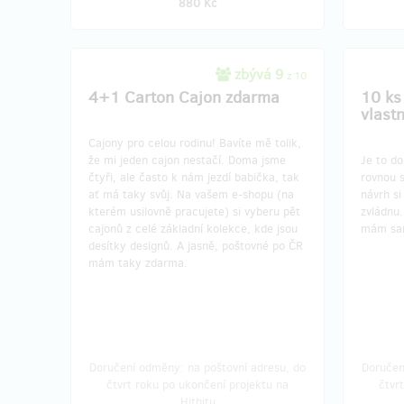
880 Kč
zbývá 9
z 10
4+1 Carton Cajon zdarma
10 ks
vlast
Cajony pro celou rodinu! Bavíte mě tolik,
že mi jeden cajon nestačí. Doma jsme
Je to do
čtyři, ale často k nám jezdí babička, tak
rovnou 
ať má taky svůj. Na vašem e-shopu (na
návrh s
kterém usilovně pracujete) si vyberu pět
zvládnu.
cajonů z celé základní kolekce, kde jsou
mám sa
desítky designů. A jasně, poštovné po ČR
mám taky zdarma.
Doručení odměny: na poštovní adresu, do
Doručen
čtvrt roku po ukončení projektu na
čtvr
Hithitu