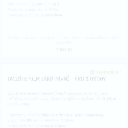
DVD filmu s podpisem V. Mišíka
Plakát A1 s podpisem V. Mišíka
Poděkování na FCB stránce filmu
Doručení odměny: na poštovní adresu, do roku po ukončení projektu
na Hithitu
1 500 Kč
Vyprodáno!!
UVIDÍTE FILM JAKO PRVNÍ – PRO 2 OSOBY
Zúčastněte se předpremiérové novinářské projekce za účasti
režisérky Jitky Němcové, Vladimíra Mišíka a dalších tvůrců. Místo
konání Praha.
Podepsaný plakát k filmu A1 režisérkou Jitkou Němcovou,
Vladimírem Mišíkem a Adamem Mišíkem
Poděkování na FCB stránkách filmu