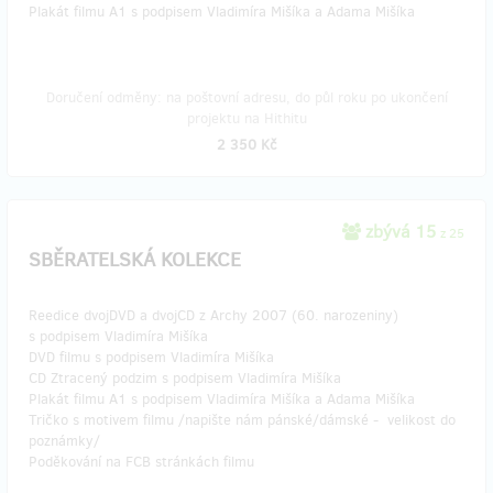
Plakát filmu A1 s podpisem Vladimíra Mišíka a Adama Mišíka
Doručení odměny: na poštovní adresu, do půl roku po ukončení
projektu na Hithitu
2 350 Kč
zbývá 15
z 25
SBĚRATELSKÁ KOLEKCE
Reedice dvojDVD a dvojCD z Archy 2007 (60. narozeniny)
s podpisem Vladimíra Mišíka
DVD filmu s podpisem Vladimíra Mišíka
CD Ztracený podzim s podpisem Vladimíra Mišíka
Plakát filmu A1 s podpisem Vladimíra Mišíka a Adama Mišíka
Tričko s motivem filmu /napište nám pánské/dámské - velikost do
poznámky/
Poděkování na FCB stránkách filmu