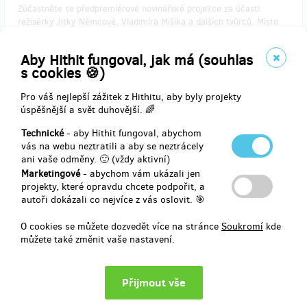
Zúčastněte se předpremiérové novinářské projekce za účasti
režisérky Jitky Němcové, Vladimíra Mišíka a dalších tvůrců. Místo
konání Praha.
Aby Hithit fungoval, jak má (souhlas
Podepsaný plakát k filmu A1 režisérkou Jitkou Němcovou,
s cookies 🍪)
Vladimírem Mišíkem a Adamem Mišíkem
Poděkování na FCB stránkách filmu
Pro váš nejlepší zážitek z Hithitu, aby byly projekty
úspěšnější a svět duhovější. 🌈
Technické
- aby Hithit fungoval, abychom
Doručení odměny: na poštovní adresu, do půl roku po ukončení
vás na webu neztratili a aby se neztrácely
projektu na Hithitu
ani vaše odměny. 🙂 (vždy aktivní)
1 750 Kč
Marketingové
- abychom vám ukázali jen
projekty, které opravdu chcete podpořit, a
autoři dokázali co nejvíce z vás oslovit. 🎯
zbývá 17
z 25
O cookies se můžete dozvedět více na stránce
Soukromí
kde
DVD, PLAKÁT A1, TRIČKO, CD
můžete také změnit vaše nastavení.
DVD filmu s podpisem Vladimíra Mišíka
Plakát filmu A1 s podpisem Vladimíra Mišíka a Adama Mišíka
Tričko s motivem filmu /napište nám pánské/dámské - velikost do