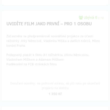
zbývá 6
z 10
UVIDÍTE FILM JAKO PRVNÍ – PRO 1 OSOBU
Zúčastněte se předpremiérové novinářské projekce za účasti
režisérky Jitky Němcové, Vladimíra Mišíka a dalších tvůrců. Místo
konání Praha.
Podepsaný plakát k filmu A1 režisérkou Jitkou Němcovou,
Vladimírem Mišíkem a Adamem Mišíkem
Poděkování na FCB stránkách filmu
Doručení odměny: na poštovní adresu, do půl roku po ukončení
projektu na Hithitu
1 350 Kč