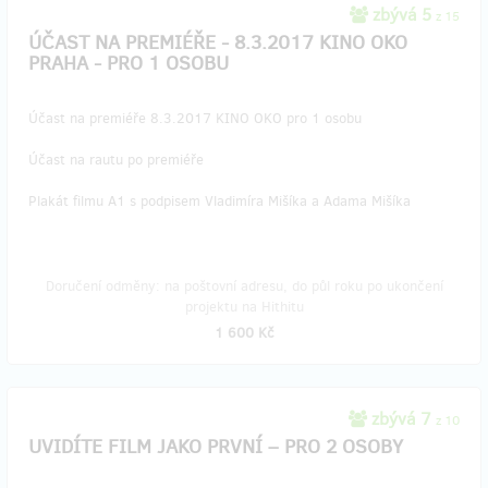
zbývá 5
z 15
ÚČAST NA PREMIÉŘE - 8.3.2017 KINO OKO
PRAHA - PRO 1 OSOBU
Účast na premiéře 8.3.2017 KINO OKO pro 1 osobu
Účast na rautu po premiéře
Plakát filmu A1 s podpisem Vladimíra Mišíka a Adama Mišíka
Doručení odměny: na poštovní adresu, do půl roku po ukončení
projektu na Hithitu
1 600 Kč
zbývá 7
z 10
UVIDÍTE FILM JAKO PRVNÍ – PRO 2 OSOBY