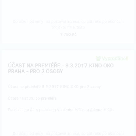
Doručení odměny: na poštovní adresu, do půl roku po ukončení
projektu na Hithitu
1 750 Kč
Vyprodáno!!
ÚČAST NA PREMIÉŘE - 8.3.2017 KINO OKO
PRAHA - PRO 2 OSOBY
Účast na premiéře 8.3.2017 KINO OKO pro 2 osoby
Účast na rautu po premiéře
Plakát filmu A1 s podpisem Vladimíra Mišíka a Adama Mišíka
Doručení odměny: na poštovní adresu, do půl roku po ukončení