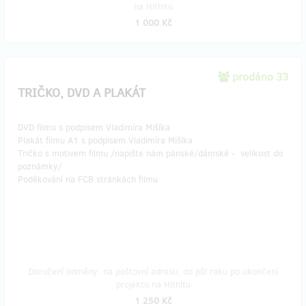
na Hithitu
1 000 Kč
prodáno 33
TRIČKO, DVD A PLAKÁT
DVD filmu s podpisem Vladimíra Mišíka
Plakát filmu A1 s podpisem Vladimíra Mišíka
Tričko s motivem filmu /napište nám pánské/dámské - velikost do
poznámky/
Poděkování na FCB stránkách filmu
Doručení odměny: na poštovní adresu, do půl roku po ukončení
projektu na Hithitu
1 250 Kč