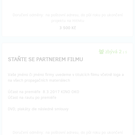
Doručení odměny: na poštovní adresu, do půl roku po ukončení
projektu na Hithitu
3 500 Kč
zbývá 2
z 5
STAŇTE SE PARTNEREM FILMU
Vaše jméno či jméno firmy uvedeme v titulcích filmu včetně loga a
na všech propagačních materiálech
Účast na premiéře 8.3.2017 KINO OKO
Účast na rautu po premiéře
DVD, plakáty dle následné smlouvy
Doručení odměny: na poštovní adresu, do půl roku po ukončení