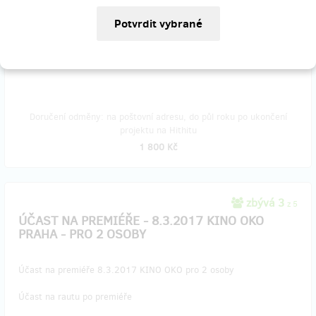
poznámky/
CD Ztracený podzim s podpisem Vladimíra Mišíka
Poděkování na FCB stránkách filmu
Doručení odměny: na poštovní adresu, do půl roku po ukončení
projektu na Hithitu
1 800 Kč
zbývá 3
z 5
ÚČAST NA PREMIÉŘE - 8.3.2017 KINO OKO
PRAHA - PRO 2 OSOBY
Účast na premiéře 8.3.2017 KINO OKO pro 2 osoby
Účast na rautu po premiéře