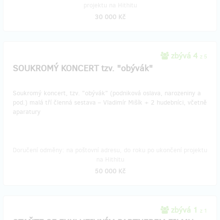
projektu na Hithitu
30 000 Kč
zbývá 4
z 5
SOUKROMÝ KONCERT tzv. "obývák"
Soukromý koncert, tzv. "obývák" (podniková oslava, narozeniny a
pod.) malá tří členná sestava – Vladimír Mišík + 2 hudebníci, včetně
aparatury
Doručení odměny: na poštovní adresu, do roku po ukončení projektu
na Hithitu
50 000 Kč
zbývá 1
z 1