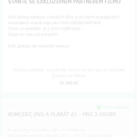
STAŇTE SE EXKLUZIVNÍM PARTNEREM FILMU
Vaše jméno uvedeme v titulcích filmu a na všech propagačních
materiálech včetně loga jako EXKLUZIVNÍ PARTNER
Účast na premiéře 8.3.2017 KINO OKO
Účast na rautu po premiéře
DVD, plakáty dle následné smlouvy
Doručení odměny: na poštovní adresu, do půl roku po ukončení
projektu na Hithitu
75 000 Kč
Vyprodáno!!
KONCERT, DVD A PLAKÁT A1 - PRO 2 OSOBY
2 vstupenky na pražský koncert konaný na
Střeleckém ostrově v červnu 2017 – ETC a Vladimír Mišík