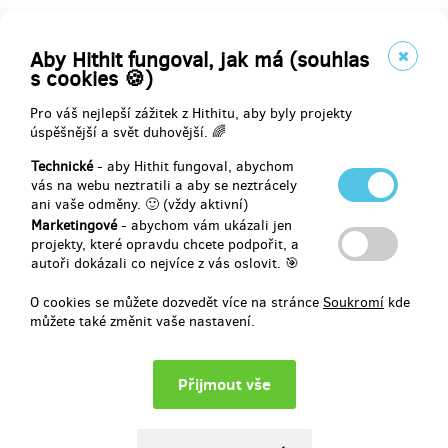
Doručení odměny: na poštovní adresu, do půl roku po ukončení
projektu na Hithitu
Aby Hithit fungoval, jak má (souhlas
400 Kč
s cookies 🍪)
Pro váš nejlepší zážitek z Hithitu, aby byly projekty
úspěšnější a svět duhovější. 🌈
prodáno 6
Technické
- aby Hithit fungoval, abychom
Kniha - vše o nás pro vás + odznak + odkaz +
vás na webu neztratili a aby se neztrácely
jméno na plachtě
ani vaše odměny. 🙂 (vždy aktivní)
Marketingové
- abychom vám ukázali jen
Jak již bylo řečeno: naše vlastní opravdová kniha, díky níž budete o
projekty, které opravdu chcete podpořit, a
nás vědět přinejmenším vše. Součástí knihy bude i ve vazbě
autoři dokázali co nejvíce z vás oslovit. 🎯
důmyslně skrytý flashdisk s novými nahrávkami.
O cookies se můžete dozvedět více na stránce
Soukromí
kde
Knihu ti vlastnoručně krasopisně podepíšeme, pošleme, kam budeš
můžete také změnit vaše nastavení.
chtít, a přidáme věnování, komu budeš chtít.
K tomu návdavkem odznak a odkaz ke stažení nových nahrávek ve
špičkové kvalitě v den vydání. A samozřejmostí je i umístění Tvého
jména na náš koncertní backdrop (plachtu). Jako výraz našeho
nehynoucího vděku za Tvou podporu se tak prostřednictvím svého