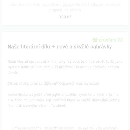
Doručení odměny: na poštovní adresu, do čtvrt roku po ukončení
projektu na Hithitu
300 Kč
prodáno 22
Naše literární dílo + nové a skvělé nahrávky
Naše vlastní opravdová kniha, díky níž budete o nás vědět tolik, jako
byste s námi stáli na pódiu, či prožívali kocovinu v dodávce cestou
domů.
Chceš vědět, proč to děláme? Odpovědi máš na dosah.
Knihu dostaneš ještě před jejím oficiálním vydáním a před křtem a
aby toho nebylo málo, její součástí bude ve vazbě důmyslně skrytý
flashdisk s novým albem. To chceš.
Doručení odměny: na poštovní adresu, do půl roku po ukončení