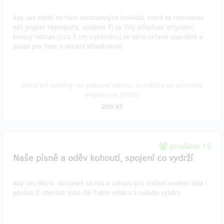
Aby ses odlišil od těch nerozumných individuí, která se rozhodnou
náš projekt nepodpořit, dodáme Ti za Tvůj příspěvek originální,
kovový odznak (cca 3 cm v průměru) ze série určené spaciálně a
pouze pro Tebe a ostatní přispěvatele.
Doručení odměny: na poštovní adresu, do měsíce po ukončení
projektu na Hithitu
200 Kč
prodáno 15
Naše písně a oděv kohoutí, spojení co vydrží
Aby ses líbil/a, dostaneš od nás k odkazu pro stažení nového alba i
pánské či dámské triko dle Tvého výběru z našeho výběru.