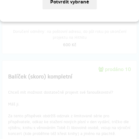
podpisu budeš účastnit všech našich koncertů nejméně do konce
tohoto roku.
Doručení odměny: na poštovní adresu, do půl roku po ukončení
projektu na Hithitu
600 Kč
prodáno 10
Balíček (skoro) kompletní
Chceš mít možnost dostatečně projevit své fanouškovství?
Máš ji.
Za tento příspěvek obdržíš odznak z limitované série pro
přispěvatele, odkaz ke stažení nových písní v den vydání, tričko dle
výběru, knihu s věnováním Tobě či libovolné osobě, vstup na výroční
koncert (kde proběhne též křest knihy) a jméno na plachtě.