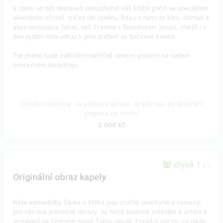
K tomu od nás dostaneš samozřejmě náš knižní počin se speciálním
věnováním křtiteli, tričko dle výběru, fotku s námi ze křtu, odznak a
abys nemusel/a čekat, než Ti kniha s flashdiskem dorazí, získáš i v
den vydání alba odkaz k jeho stažení ve špičkové kvalitě.
Tvé jméno bude zvěčněno patřičně velkým písmem na našem
koncertním backdropu.
Doručení odměny: na poštovní adresu, do půl roku po ukončení
projektu na Hithitu
2 000 Kč
zbývá 1
z 2
Originální obraz kapely
Naše kamarádky Šárka a Eliška jsou zručné umělkyně a namalují
pro nás dva jedinečné obrazy, na nichž budeme zvěčněni a určeni k
vystavení na čestném místě Tvého obydlí. Chceš-li mít to, co nikdo