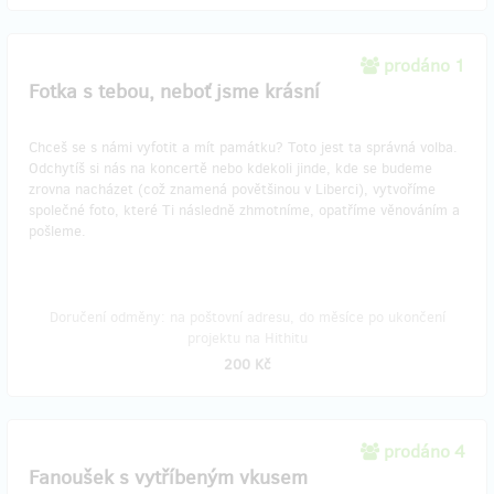
prodáno 1
Fotka s tebou, neboť jsme krásní
Chceš se s námi vyfotit a mít památku? Toto jest ta správná volba.
Odchytíš si nás na koncertě nebo kdekoli jinde, kde se budeme
zrovna nacházet (což znamená povětšinou v Liberci), vytvoříme
společné foto, které Ti následně zhmotníme, opatříme věnováním a
pošleme.
Doručení odměny: na poštovní adresu, do měsíce po ukončení
projektu na Hithitu
200 Kč
prodáno 4
Fanoušek s vytříbeným vkusem