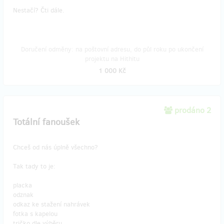
Nestačí? Čti dále.
Doručení odměny: na poštovní adresu, do půl roku po ukončení
projektu na Hithitu
1 000 Kč
prodáno 2
Totální fanoušek
Chceš od nás úplně všechno?
Tak tady to je:
placka
odznak
odkaz ke stažení nahrávek
fotka s kapelou
tričko dle výběru