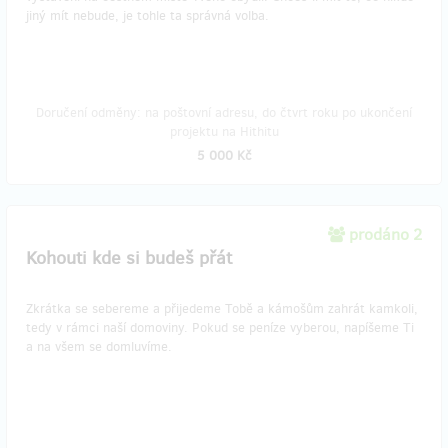
jiný mít nebude, je tohle ta správná volba.
Doručení odměny: na poštovní adresu, do čtvrt roku po ukončení
projektu na Hithitu
5 000 Kč
prodáno 2
Kohouti kde si budeš přát
Zkrátka se sebereme a přijedeme Tobě a kámošům zahrát kamkoli,
tedy v rámci naší domoviny. Pokud se peníze vyberou, napíšeme Ti
a na všem se domluvíme.