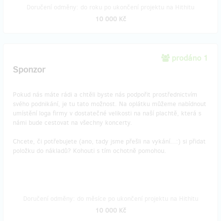
Doručení odměny: do roku po ukončení projektu na Hithitu
10 000 Kč
prodáno 1
Sponzor
Pokud nás máte rádi a chtěli byste nás podpořit prostřednictvím
svého podnikání, je tu tato možnost. Na oplátku můžeme nabídnout
umístění loga firmy v dostatečné velikosti na naší plachtě, která s
námi bude cestovat na všechny koncerty.
Chcete, či potřebujete (ano, tady jsme přešli na vykání...:) si přidat
položku do nákladů? Kohouti s tím ochotně pomohou.
Doručení odměny: do měsíce po ukončení projektu na Hithitu
10 000 Kč