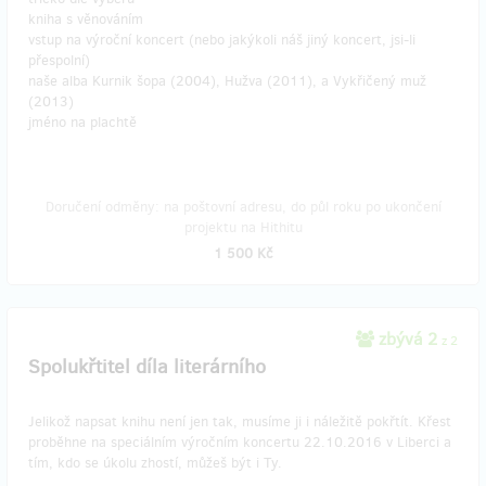
kniha s věnováním
vstup na výroční koncert (nebo jakýkoli náš jiný koncert, jsi-li
přespolní)
naše alba Kurnik šopa (2004), Hužva (2011), a Vykřičený muž
(2013)
jméno na plachtě
Doručení odměny: na poštovní adresu, do půl roku po ukončení
projektu na Hithitu
1 500 Kč
zbývá 2
z 2
Spolukřtitel díla literárního
Jelikož napsat knihu není jen tak, musíme ji i náležitě pokřtít. Křest
proběhne na speciálním výročním koncertu 22.10.2016 v Liberci a
tím, kdo se úkolu zhostí, můžeš být i Ty.