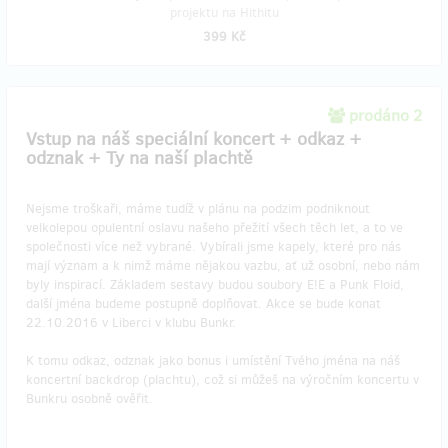
projektu na Hithitu
399 Kč
prodáno 2
Vstup na náš speciální koncert + odkaz +
odznak + Ty na naší plachtě
Nejsme troškaři, máme tudíž v plánu na podzim podniknout
velkolepou opulentní oslavu našeho přežití všech těch let, a to ve
společnosti více než vybrané. Vybírali jsme kapely, které pro nás
mají význam a k nimž máme nějakou vazbu, ať už osobní, nebo nám
byly inspirací. Základem sestavy budou soubory E!E a Punk Floid,
další jména budeme postupně doplňovat. Akce se bude konat
22.10.2016 v Liberci v klubu Bunkr.
K tomu odkaz, odznak jako bonus i umístění Tvého jména na náš
koncertní backdrop (plachtu), což si můžeš na výročním koncertu v
Bunkru osobně ověřit.