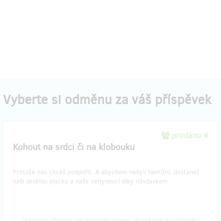
Vyberte si odměnu za váš příspěvek
prodáno 4
Kohout na srdci či na klobouku
Protože nás chceš podpořit. A abychom nebyli hamižní, dostaneš
naši skvělou placku a naše nehynoucí díky návdavkem.
Doručení odměny: na poštovní adresu, do měsíce po ukončení