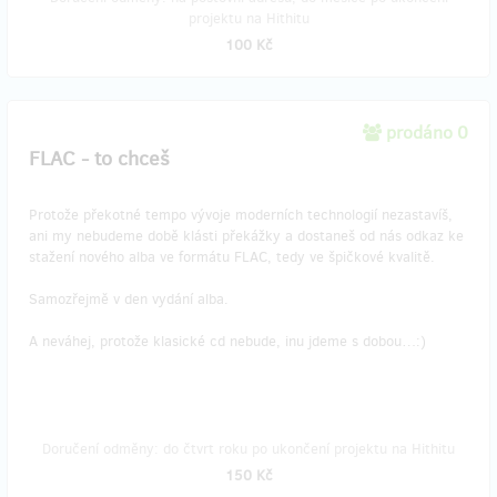
projektu na Hithitu
100 Kč
prodáno 0
FLAC - to chceš
Protože překotné tempo vývoje moderních technologií nezastavíš,
ani my nebudeme době klásti překážky a dostaneš od nás odkaz ke
stažení nového alba ve formátu FLAC, tedy ve špičkové kvalitě.
Samozřejmě v den vydání alba.
A neváhej, protože klasické cd nebude, inu jdeme s dobou…:)
Doručení odměny: do čtvrt roku po ukončení projektu na Hithitu
150 Kč