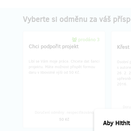
Vyberte si odměnu za váš přís
prodáno 3
Chci podpořit projekt
Křest
Líbí se Vám moje práce. Chcete dat šanci
Osobní 
projektu. Máte možnost přispět formou
s autore
daru v libovolné výši od 50 Kč.
26. 2. 
upřesně
2016.
Doru
Doručení odměny: nespecifikováno
u
50 Kč
Aby Hithit