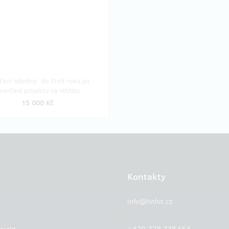
čení odměny: do čtvrt roku po
končení projektu na Hithitu
15 000 Kč
Kontakty
info@hithit.cz