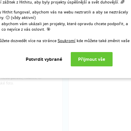
í zážitek z Hithitu, aby byly projekty úspěšnější a svět duhovější. 🌈
prodáno 0
pro
 Hithit fungoval, abychom vás na webu neztratili a aby se neztrácely
y. 🙂 (vždy aktivní)
vý poukaz na ateliérové
Individuální fotokurz
í v Praze
 abychom vám ukázali jen projekty, které opravdu chcete podpořit, a
 co nejvíce z vás oslovit. 🎯
Individuální fotokurz digitální neb
 poukaz na focení. Cena
analogové fotografie na míru. Ku
ůžete dozvedět více na stránce
Soukromí
kde můžete také změnit vaše 
ho poukazu bude odečtena z
rozložen do lekcí dle možností a 
 ceny objednaného focení dle
klienta. Celková délka kurzu 6 ho
ího cenníku na
Platnost poukazu jeden rok. Kurz
erreichel.com. Platnost poukazu
v centru Prahy v ateliéru i venku.
k. Můžete si vybrat, jestli poukaz
případě analógové fotografie cen
e na portrétní fotografii, akt,
zahrnuje i případné zapůjčení tec
 nebo párové, rodinné či
ké foto.