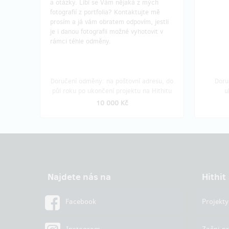
a otázky. Líbí se Vám nějaká z mých
fotografií z portfolia? Kontaktujte mě
prosím a já vám obratem odpovím, jestli
je i danou fotografii možné vyhotovit v
rámci téhle odměny.
Doručení odměny: na poštovní adresu, do
Doru
půl roku po ukončení projektu na Hithitu
u
10 000 Kč
Najdete nás na
Hithit
Facebook
Projekty