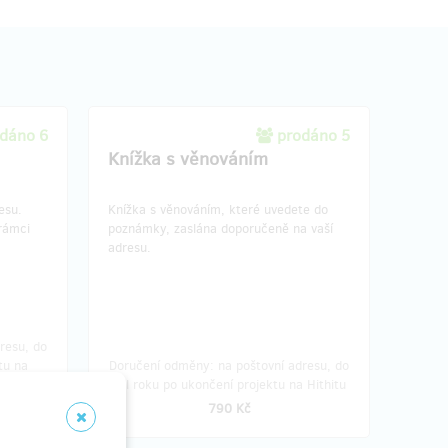
dáno 6
prodáno 5
Knížka s věnováním
esu.
Knížka s věnováním, které uvedete do
rámci
poznámky, zaslána doporučeně na vaší
adresu.
resu, do
tu na
Doručení odměny: na poštovní adresu, do
půl roku po ukončení projektu na Hithitu
790 Kč