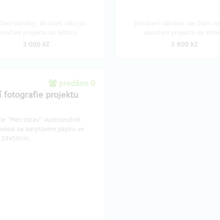
čení odměny: do čtvrt roku po
Doručení odměny: do čtvrt ro
končení projektu na Hithitu
ukončení projektu na Hithi
3 000 Kč
3 600 Kč
prodáno 0
í fotografie projektu
fie "Metrostav" vlastnoručně
ována na barytovém papíru ve
u 39x59cm.