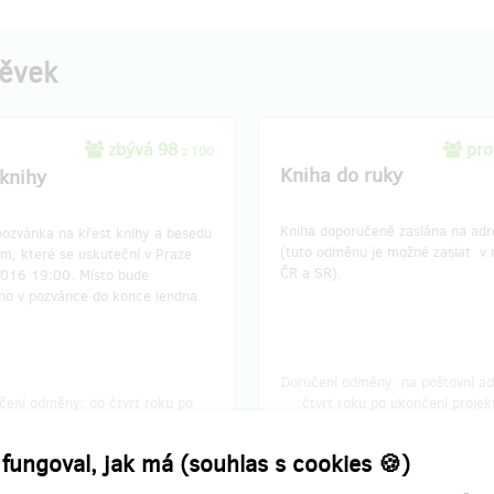
pěvek
zbývá 98
pro
z 100
Kniha do ruky
 knihy
Kniha doporučeně zaslána na adr
pozvánka na křest knihy a besedu
(tuto odměnu je možné zaslat v 
m, které se uskuteční v Praze
ČR a SR).
2016 19:00. Místo bude
no v pozvánce do konce lendna
Doručení odměny: na poštovní ad
čení odměny: do čtvrt roku po
čtvrt roku po ukončení projek
končení projektu na Hithitu
Hithitu
290 Kč
590 Kč
 fungoval, jak má (souhlas s cookies 🍪)