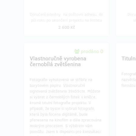
Doručení odměny: na poštovní adresu, do
Doru
půl roku po ukončení projektu na Hithitu
u
2 600 Kč
prodáno 0
Vlastnoručně vyrobena
Tituln
černobílá zvětšenina
Fotogra
Fotografie vyhotovená ve stříbře na
nazvětš
barytovém papíru. Vlastnoruční
formát
signovaná zvětšenina 39x59cm. Můžete
si vybrat z černobílých fotek v knížce,
kromě titulní fotografie projektu. V
případě, že byste si vybrali fotografii,
která byla focena digitálně, bude
přenesena na kinofilm a dále zpracována
mokrým procesem. S výběrem vám
pomůžu. Jsem k dispozici pro konzultaci