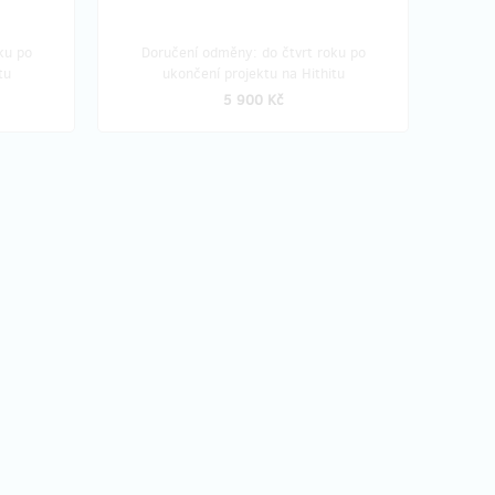
ku po
Doručení odměny: do čtvrt roku po
tu
ukončení projektu na Hithitu
5 900 Kč