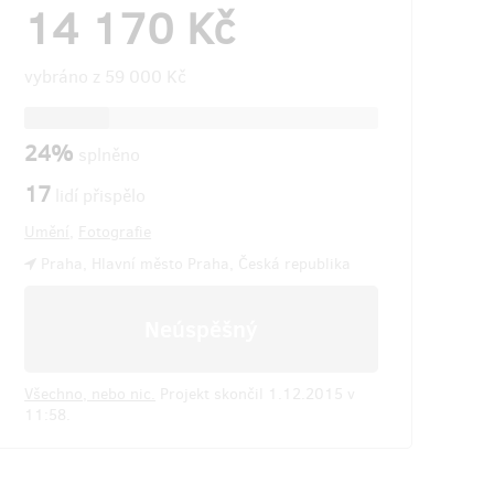
14 170 Kč
vybráno z
59 000 Kč
24%
splněno
17
lidí přispělo
Umění
,
Fotografie
Praha, Hlavní město Praha, Česká republika
Neúspěšný
Všechno, nebo nic.
Projekt skončil 1.12.2015 v
11:58.