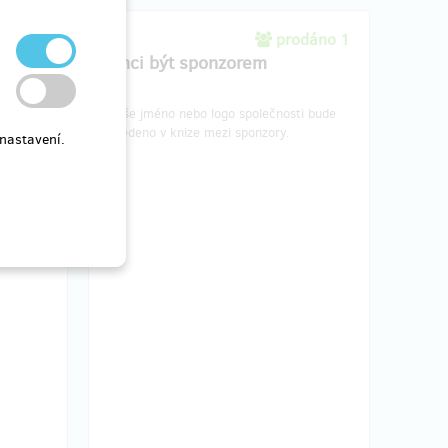
dáno 0
prodáno 1
Chci být sponzorem
o
Vaše jméno nebo logo společnosti bude
rz bude
uvedeno v knize mezi sponzory.
nastavení.
přání
din.
 probíha
 V
a
hniky.