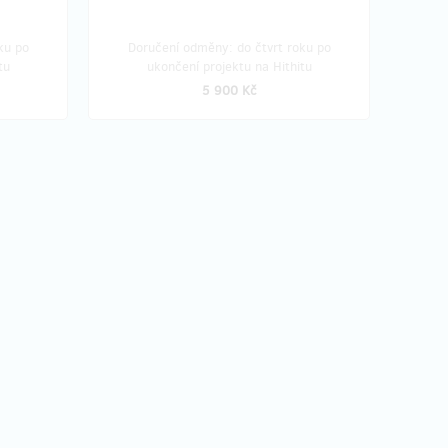
ku po
Doručení odměny: do čtvrt roku po
tu
ukončení projektu na Hithitu
5 900 Kč