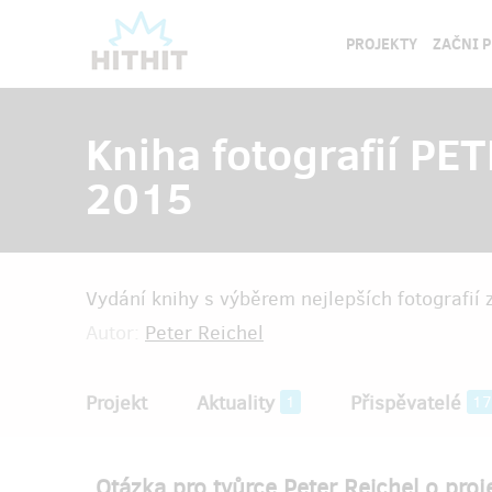
PROJEKTY
ZAČNI 
Kniha fotografií P
2015
Vydání knihy s výběrem nejlepších fotografií z
Autor:
Peter Reichel
Projekt
Aktuality
Přispěvatelé
1
17
Otázka pro tvůrce Peter Reichel o pro