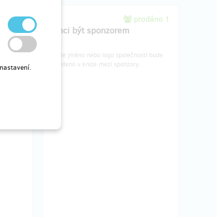
dáno 0
prodáno 1
Chci být sponzorem
o
Vaše jméno nebo logo společnosti bude
rz bude
uvedeno v knize mezi sponzory.
nastavení.
přání
din.
 probíha
 V
a
hniky.