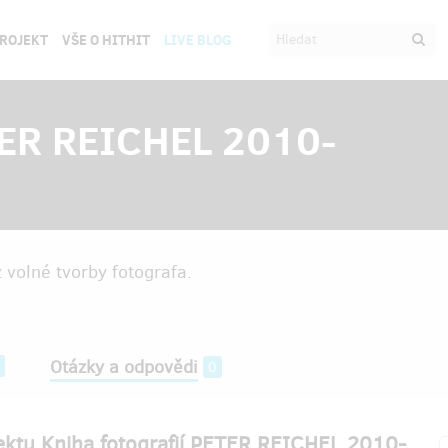
PROJEKT
VŠE O HITHIT
LIVE BLOG
ETER REICHEL 2010-
 volné tvorby fotografa.
Otázky a odpovědi
0
jektu Kniha fotografií PETER REICHEL 2010-