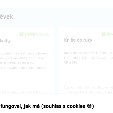
pěvek
zbývá 98
pro
z 100
Kniha do ruky
 knihy
Kniha doporučeně zaslána na adr
pozvánka na křest knihy a besedu
(tuto odměnu je možné zaslat v 
m, které se uskuteční v Praze
ČR a SR).
2016 19:00. Místo bude
no v pozvánce do konce lendna
Doručení odměny: na poštovní ad
čení odměny: do čtvrt roku po
čtvrt roku po ukončení projek
končení projektu na Hithitu
Hithitu
290 Kč
590 Kč
 fungoval, jak má (souhlas s cookies 🍪)