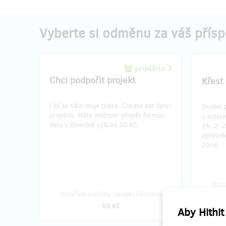
Vyberte si odměnu za váš přís
prodáno 3
Chci podpořit projekt
Křest
Líbí se Vám moje práce. Chcete dat šanci
Osobní 
projektu. Máte možnost přispět formou
s autore
daru v libovolné výši od 50 Kč.
26. 2. 
upřesně
2016.
Doru
Doručení odměny: nespecifikováno
u
50 Kč
Aby Hithit