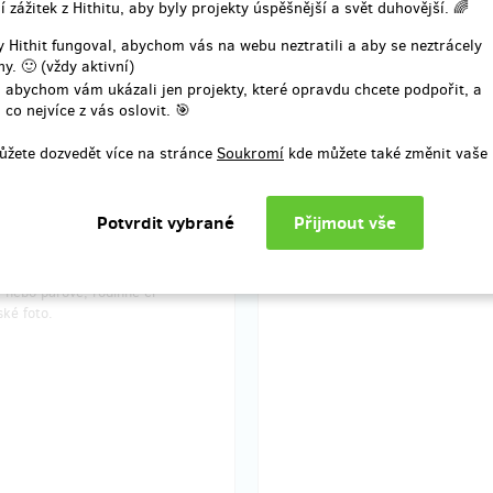
í zážitek z Hithitu, aby byly projekty úspěšnější a svět duhovější. 🌈
prodáno 0
pro
 Hithit fungoval, abychom vás na webu neztratili a aby se neztrácely
y. 🙂 (vždy aktivní)
vý poukaz na ateliérové
Individuální fotokurz
í v Praze
 abychom vám ukázali jen projekty, které opravdu chcete podpořit, a
 co nejvíce z vás oslovit. 🎯
Individuální fotokurz digitální neb
 poukaz na focení. Cena
analogové fotografie na míru. Ku
ůžete dozvedět více na stránce
Soukromí
kde můžete také změnit vaše 
ho poukazu bude odečtena z
rozložen do lekcí dle možností a 
 ceny objednaného focení dle
klienta. Celková délka kurzu 6 ho
ího cenníku na
Platnost poukazu jeden rok. Kurz
erreichel.com. Platnost poukazu
v centru Prahy v ateliéru i venku.
k. Můžete si vybrat, jestli poukaz
případě analógové fotografie cen
e na portrétní fotografii, akt,
zahrnuje i případné zapůjčení tec
 nebo párové, rodinné či
ké foto.