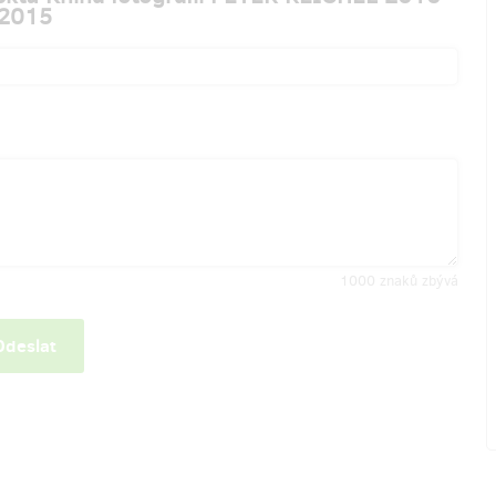
2015
1000
znaků zbývá
Odeslat