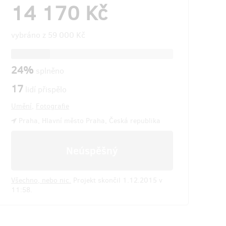
14 170 Kč
vybráno z
59 000 Kč
24%
splněno
17
lidí přispělo
Umění
,
Fotografie
Praha, Hlavní město Praha, Česká republika
Neúspěšný
Všechno, nebo nic.
Projekt skončil 1.12.2015 v
11:58.