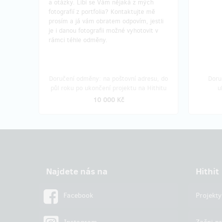
a otázky. Líbí se Vám nějaká z mých
fotografií z portfolia? Kontaktujte mě
prosím a já vám obratem odpovím, jestli
je i danou fotografii možné vyhotovit v
rámci téhle odměny.
Doručení odměny: na poštovní adresu, do
Doru
půl roku po ukončení projektu na Hithitu
u
10 000 Kč
Najdete nás na
Hithit
Facebook
Projekty