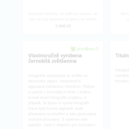
Doručení odměny: na poštovní adresu, do
Doru
půl roku po ukončení projektu na Hithitu
u
2 600 Kč
prodáno 0
Vlastnoručně vyrobena
Tituln
černobílá zvětšenina
Fotogra
Fotografie vyhotovená ve stříbře na
nazvětš
barytovém papíru. Vlastnoruční
formát
signovaná zvětšenina 39x59cm. Můžete
si vybrat z černobílých fotek v knížce,
kromě titulní fotografie projektu. V
případě, že byste si vybrali fotografii,
která byla focena digitálně, bude
přenesena na kinofilm a dále zpracována
mokrým procesem. S výběrem vám
pomůžu. Jsem k dispozici pro konzultaci