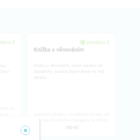
dáno 6
prodáno 5
Knížka s věnováním
esu.
Knížka s věnováním, které uvedete do
rámci
poznámky, zaslána doporučeně na vaší
adresu.
resu, do
tu na
Doručení odměny: na poštovní adresu, do
půl roku po ukončení projektu na Hithitu
790 Kč