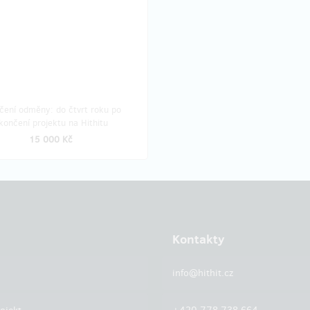
čení odměny: do čtvrt roku po
končení projektu na Hithitu
15 000 Kč
Kontakty
info@hithit.cz