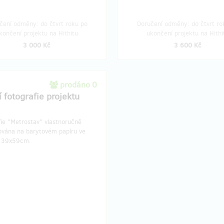
čení odměny: do čtvrt roku po
Doručení odměny: do čtvrt ro
končení projektu na Hithitu
ukončení projektu na Hithi
3 000 Kč
3 600 Kč
prodáno 0
í fotografie projektu
fie "Metrostav" vlastnoručně
ována na barytovém papíru ve
u 39x59cm.