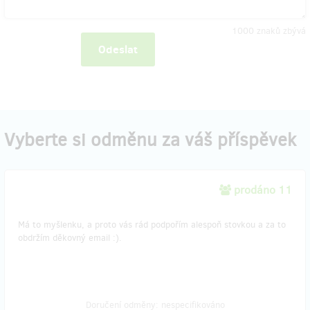
1000
znaků zbývá
Odeslat
Vyberte si odměnu za váš příspěvek
prodáno 11
Má to myšlenku, a proto vás rád podpořím alespoň stovkou a za to
obdržím děkovný email :).
Doručení odměny: nespecifikováno