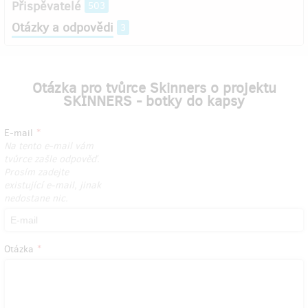
Přispěvatelé
503
Otázky a odpovědi
3
Otázka pro tvůrce Skinners o projektu
SKINNERS - botky do kapsy
E-mail
Na tento e-mail vám
tvůrce zašle odpověď.
Prosím zadejte
existující e-mail, jinak
nedostane nic.
Otázka