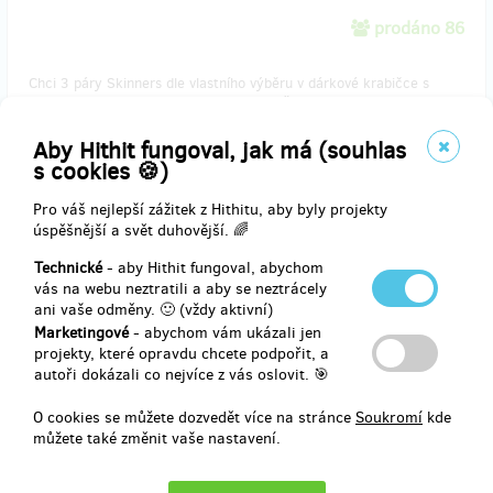
prodáno 86
Chci 3 páry Skinners dle vlastního výběru v dárkové krabičce s
věnováním (+ 3 pouzdra a poštovné po ČR zdarma).
Aby Hithit fungoval, jak má (souhlas
s cookies 🍪)
Doručení odměny: na poštovní adresu, do čtvrt roku po ukončení
Pro váš nejlepší zážitek z Hithitu, aby byly projekty
projektu na Hithitu
úspěšnější a svět duhovější. 🌈
2 000 Kč
Technické
- aby Hithit fungoval, abychom
vás na webu neztratili a aby se neztrácely
ani vaše odměny. 🙂 (vždy aktivní)
prodáno 33
Marketingové
- abychom vám ukázali jen
projekty, které opravdu chcete podpořit, a
autoři dokázali co nejvíce z vás oslovit. 🎯
Chci Skinners pro celou rodinu! (= 4 páry Skinners + dárková
krabička + 4 ochranná pouzdra a poštovné po ČR zdarma).
O cookies se můžete dozvedět více na stránce
Soukromí
kde
můžete také změnit vaše nastavení.
Doručení odměny: na poštovní adresu, do čtvrt roku po ukončení