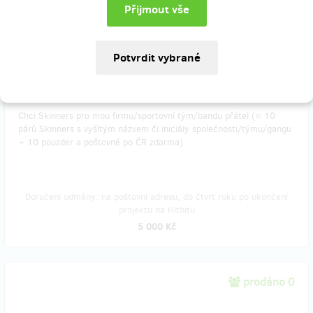
projektu na Hithitu
2 500 Kč
prodáno 7
Chci Skinners pro mou firmu/sportovní tým/bandu přátel (= 10
párů Skinners s vyšitým názvem či iniciály společnosti/týmu/gangu
+ 10 pouzder a poštovné po ČR zdarma).
Doručení odměny: na poštovní adresu, do čtvrt roku po ukončení
projektu na Hithitu
5 000 Kč
prodáno 0