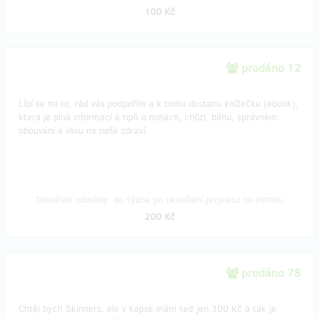
100 Kč
prodáno 12
Líbí se mi to, rád vás podpořím a k tomu dostanu knížečku (ebook),
která je plná informací a tipů o nohách, chůzi, běhu, správném
obouvání a vlivu na naše zdraví.
Doručení odměny: do týdne po ukončení projektu na Hithitu
200 Kč
prodáno 78
Chtěl bych Skinners, ale v kapse mám teď jen 300 Kč a tak je