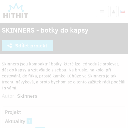
SKINNERS - botky do kapsy
Sdílet projekt
Skinners jsou kompaktní botky, které lze jednoduše srolovat,
dát do kapsy a vzít všude s sebou. Na brusle, na kolo, při
cestování, do fitka, prostě kamkoli.Chůze ve Skinners je tak
trochu návyková, a proto bychom se o tento zážitek rádi podělili
i s vámi.
Autor:
Skinners
Projekt
Aktuality
1