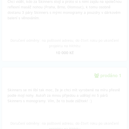
Chci vidět, kdo za Skinners stojí a proto si s nimi zajdu na společnou
reflexní masáž nohou (Praha, Brno, Olomouc), k tomu osobně
dostanu 3 páry Skinners s mými monogramy a pouzdry v dárkovém
balení s věnováním.
Doručení odměny: na poštovní adresu, do čtvrt roku po ukončení
projektu na Hithitu
10 000 Kč
prodáno 1
Skinners se mi líbí tak moc, že je chci mít vyrobené na míru přesně
podle mojí nohy. Autoři za mnou přijedou a udělají mi 5 párů
Skinners s monogramy. Vím, že to bude zážitek! :)
Doručení odměny: na poštovní adresu, do čtvrt roku po ukončení
projektu na Hithitu