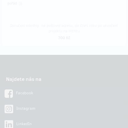
pořád :)).
Doručení odměny: na poštovní adresu, do čtvrt roku po ukončení
projektu na Hithitu
700 Kč
Najdete nás na
Facebook
Instagram
LinkedIn