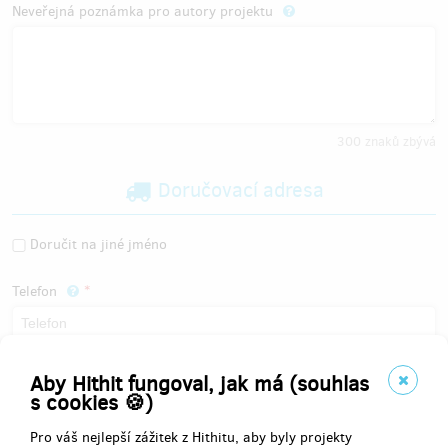
Neveřejná poznámka pro autory projektu
300
znaků zbývá
Doručovací adresa
Doručit na jiné jméno
Telefon
Výdejní místo
Aby Hithit fungoval, jak má (souhlas
s cookies 🍪)
Pro váš nejlepší zážitek z Hithitu, aby byly projekty