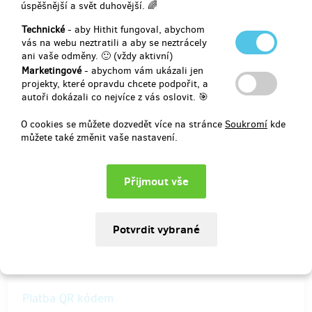
úspěšnější a svět duhovější. 🌈
Technické
- aby Hithit fungoval, abychom
vás na webu neztratili a aby se neztrácely
ani vaše odměny. 🙂 (vždy aktivní)
Vyberte výdejní místo
Marketingové
- abychom vám ukázali jen
projekty, které opravdu chcete podpořit, a
Zadat fakturační adresu
autoři dokázali co nejvíce z vás oslovit. 🎯
O cookies se můžete dozvedět více na stránce
Soukromí
kde
Platba
můžete také změnit vaše nastavení.
Platbu příspěvku zajišťuje bezpečná platební brána
Platba kartou
Platba QR kódem