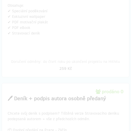
Obsahuje:
✔ Speciální poděkování
✔ Exkluzivní wallpaper
✔ PDF motivační plakát
✔ PDF eBook
✔ Stravovací deník
Doručení odměny: do čtvrt roku po ukončení projektu na Hithitu
259 Kč
prodáno 0
🖊️ Deník + podpis autora osobně předaný
Chcete svůj deník s podpisem? Tištěná verze Stravovacího deníku
podepsaná autorem + vše z předchozích odměn.
📦 Osobní předání na Praze - Zličín.