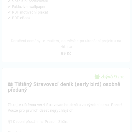
✔ Speciální poděkování
✔ Exkluzivní wallpaper
✔ PDF motivační plakát
✔ PDF eBook
Doručení odměny: e-mailem, do měsíce po ukončení projektu na
Hithitu
99 Kč
zbývá 9
z 10
📖 Tištěný Stravovací deník (early bird) osobně
předaný
​Získejte tištěnou verzi Stravovacího deníku za výrobní cenu. Pozor!
Pouze pro prvních deset nejrychlejších.
📦 Osobní předání na Praze - Zličín.