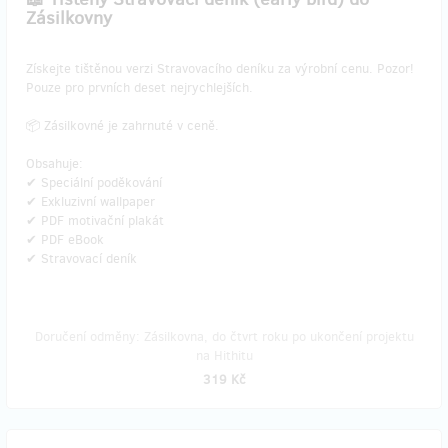
Zásilkovny
​Získejte tištěnou verzi Stravovacího deníku za výrobní cenu. Pozor!
Pouze pro prvních deset nejrychlejších.
📦 Zásilkovné je zahrnuté v ceně.
Obsahuje:
✔ Speciální poděkování
✔ Exkluzivní wallpaper
✔ PDF motivační plakát
✔ PDF eBook
✔ Stravovací deník
Doručení odměny: Zásilkovna, do čtvrt roku po ukončení projektu
na Hithitu
319 Kč