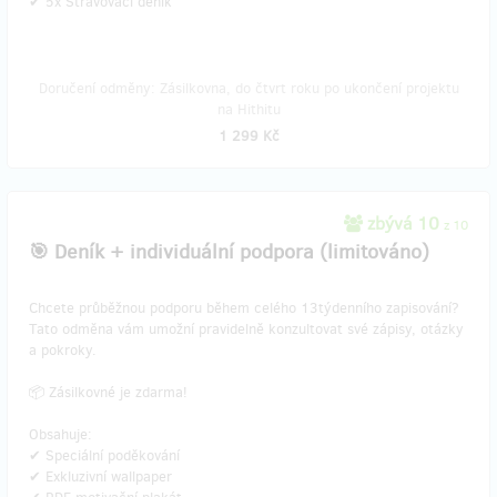
✔ 5x Stravovací deník
Doručení odměny: Zásilkovna, do čtvrt roku po ukončení projektu
na Hithitu
1 299 Kč
zbývá 10
z 10
🎯 Deník + individuální podpora (limitováno)
Chcete průběžnou podporu během celého 13týdenního zapisování?
Tato odměna vám umožní pravidelně konzultovat své zápisy, otázky
a pokroky.
📦 Zásilkovné je zdarma!
Obsahuje:
✔ Speciální poděkování
✔ Exkluzivní wallpaper