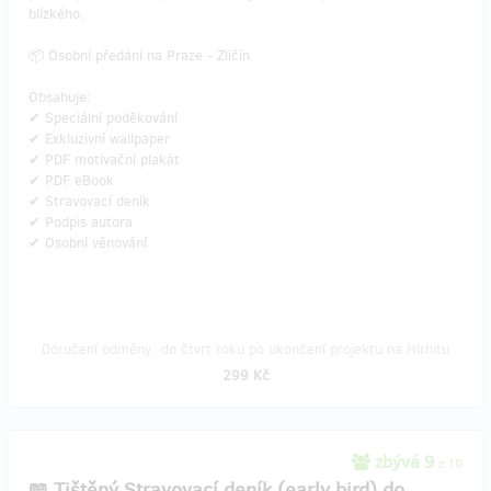
blízkého.
📦 Osobní předání na Praze - Zličín.
Obsahuje:
✔ Speciální poděkování
✔ Exkluzivní wallpaper
✔ PDF motivační plakát
✔ PDF eBook
✔ Stravovací deník
✔ Podpis autora
✔ Osobní věnování
Doručení odměny: do čtvrt roku po ukončení projektu na Hithitu
299 Kč
zbývá 9
z 10
📖 Tištěný Stravovací deník (early bird) do