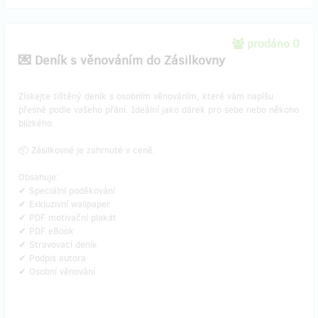
prodáno 0
💌 Deník s věnováním do Zásilkovny
​Získejte tištěný deník s osobním věnováním, které vám napíšu
přesně podle vašeho přání. Ideální jako dárek pro sebe nebo někoho
blízkého.
📦 Zásilkovné je zahrnuté v ceně.
Obsahuje:
✔ Speciální poděkování
✔ Exkluzivní wallpaper
✔ PDF motivační plakát
✔ PDF eBook
✔ Stravovací deník
✔ Podpis autora
✔ Osobní věnování