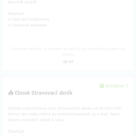
libovolně navýšit.
Obsahuje:
✔ Speciální poděkování
✔ Exkluzivní wallpaper
Doručení odměny: e-mailem, do měsíce po ukončení projektu na
Hithitu
49 Kč
prodáno 1
📥 Ebook Stravovací deník
Získejte elektronickou verzi Stravovacího deníku ve formátu PDF,
kterou vám zašlu krátce po skončení kampaně na e-mail. Navíc
získáte motivační plakát k tisku.
Obsahuje: