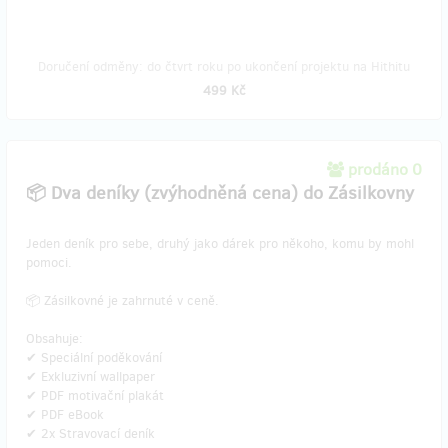
Doručení odměny: do čtvrt roku po ukončení projektu na Hithitu
499 Kč
prodáno 0
📦 Dva deníky (zvýhodněná cena) do Zásilkovny
Jeden deník pro sebe, druhý jako dárek pro někoho, komu by mohl
pomoci.
📦 Zásilkovné je zahrnuté v ceně.
Obsahuje:
✔ Speciální poděkování
✔ Exkluzivní wallpaper
✔ PDF motivační plakát
✔ PDF eBook
✔ 2x Stravovací deník