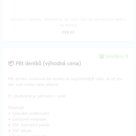
Doručení odměny: Zásilkovna, do čtvrt roku po ukončení projektu
na Hithitu
599 Kč
prodáno 0
📦 Pět deníků (výhodná cena)
Pět výtisků Stravovacího deníku za nejvýhodnější cenu, ať už pro
vás, vaši rodinu nebo přátele.
📦 Zásilkovné je zahrnuté v ceně.
Obsahuje:
✔ Speciální poděkování
✔ Exkluzivní wallpaper
✔ PDF motivační plakát
✔ PDF eBook