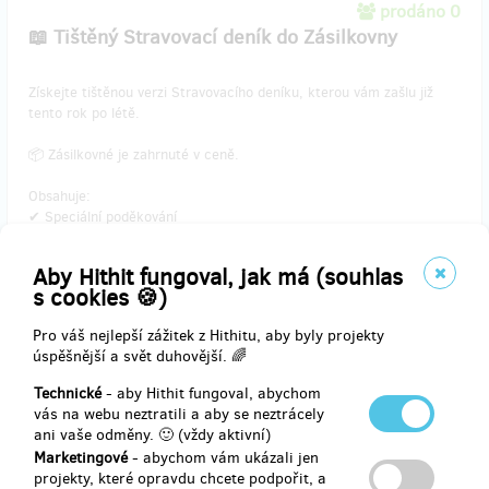
prodáno 0
📖 Tištěný Stravovací deník do Zásilkovny
​Získejte tištěnou verzi Stravovacího deníku, kterou vám zašlu již
tento rok po létě.
📦 Zásilkovné je zahrnuté v ceně.
Obsahuje:
✔ Speciální poděkování
✔ Exkluzivní wallpaper
✔ PDF motivační plakát
Aby Hithit fungoval, jak má (souhlas
✔ PDF eBook
s cookies 🍪)
✔ Stravovací deník
Pro váš nejlepší zážitek z Hithitu, aby byly projekty
úspěšnější a svět duhovější. 🌈
Doručení odměny: Zásilkovna, do čtvrt roku po ukončení projektu
Technické
- aby Hithit fungoval, abychom
na Hithitu
vás na webu neztratili a aby se neztrácely
359 Kč
ani vaše odměny. 🙂 (vždy aktivní)
Marketingové
- abychom vám ukázali jen
projekty, které opravdu chcete podpořit, a