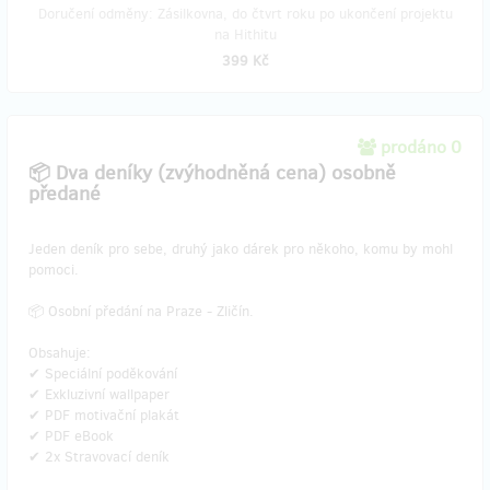
Doručení odměny: Zásilkovna, do čtvrt roku po ukončení projektu
na Hithitu
399 Kč
prodáno 0
📦 Dva deníky (zvýhodněná cena) osobně
předané
Jeden deník pro sebe, druhý jako dárek pro někoho, komu by mohl
pomoci.
📦 Osobní předání na Praze - Zličín.
Obsahuje:
✔ Speciální poděkování
✔ Exkluzivní wallpaper
✔ PDF motivační plakát
✔ PDF eBook
✔ 2x Stravovací deník