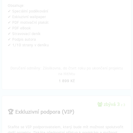
Obsahuje:
✔ Speciální poděkování
✔ Exkluzivní wallpaper
✔ PDF motivační plakát
✔ PDF eBook
✔ Stravovací deník
✔ Podpis autora
✔ 1/10 strany v deníku
Doručení odměny: Zásilkovna, do čtvrt roku po ukončení projektu
na Hithitu
1 899 Kč
zbývá 3
z 3
🏆 Exkluzivní podpora (VIP)
Staňte se VIP podporovatelem, který bude mít možnost spolutvořit
další projekty. Získáte přednostní přístup k novinkám a možnost