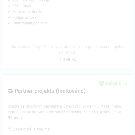
✔ PDF motivační plakát
✔ PDF eBook
✔ Stravovací deník
✔ Podpis autora
✔ Individuální podpora
Doručení odměny: Zásilkovna, do čtvrt roku po ukončení projektu
na Hithitu
1 499 Kč
zbývá 5
z 5
🤝 Partner projektu (limitováno)
Staňte se oficiálním partnerem Stravovacího deníku! Vaše jméno,
logo či odkaz na web bude součástí deníku na 1/10 strany (25 ×
55 mm).
📦 Zásilkovné je zdarma!