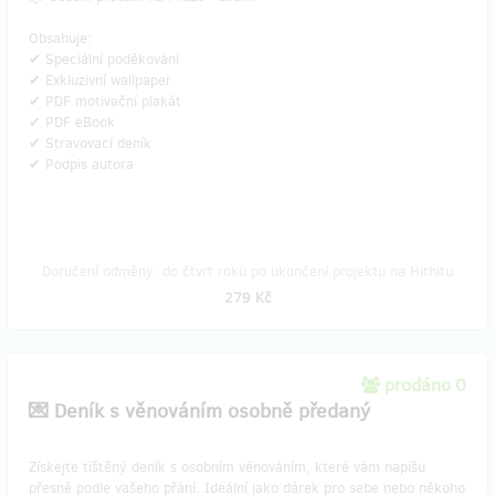
Obsahuje:
✔ Speciální poděkování
✔ Exkluzivní wallpaper
✔ PDF motivační plakát
✔ PDF eBook
✔ Stravovací deník
✔ Podpis autora
Doručení odměny: do čtvrt roku po ukončení projektu na Hithitu
279 Kč
prodáno 0
💌 Deník s věnováním osobně předaný
​Získejte tištěný deník s osobním věnováním, které vám napíšu
přesně podle vašeho přání. Ideální jako dárek pro sebe nebo někoho