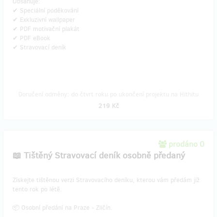
Obsahuje:
✔ Speciální poděkování
✔ Exkluzivní wallpaper
✔ PDF motivační plakát
✔ PDF eBook
✔ Stravovací deník
Doručení odměny: do čtvrt roku po ukončení projektu na Hithitu
219 Kč
prodáno 0
📖 Tištěný Stravovací deník osobně předaný
​Získejte tištěnou verzi Stravovacího deníku, kterou vám předám již
tento rok po létě.
📦 Osobní předání na Praze - Zličín.