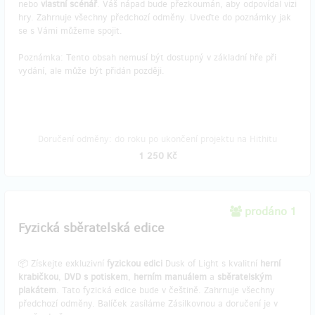
nebo
vlastní scénář
. Váš nápad bude přezkoumán, aby odpovídal vizi
hry. Zahrnuje všechny předchozí odměny. Uveďte do poznámky jak
se s Vámi můžeme spojit.
Poznámka: Tento obsah nemusí být dostupný v základní hře při
vydání, ale může být přidán později.
Doručení odměny: do roku po ukončení projektu na Hithitu
1 250 Kč
prodáno 1
Fyzická sběratelská edice
📦 Získejte exkluzivní
fyzickou edici
Dusk of Light s kvalitní
herní
krabičkou
,
DVD s potiskem
,
herním manuálem
a
sběratelským
plakátem
. Tato fyzická edice bude v češtině. Zahrnuje všechny
předchozí odměny. Balíček zasíláme Zásilkovnou a doručení je v