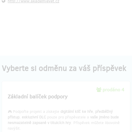
http://www.akademievet.cz
Vyberte si odměnu za váš příspěvek
prodáno 4
Základní balíček podpory
🎮 Podpořte projekt a získejte
digitální klíč ke hře
,
předběžný
přístup
,
exkluzivní DLC
pouze pro přispěvatele a
vaše jméno bude
nesmazatelně zapsané v titulcích hry
. Příspěvek můžete libovolně
navýšit.