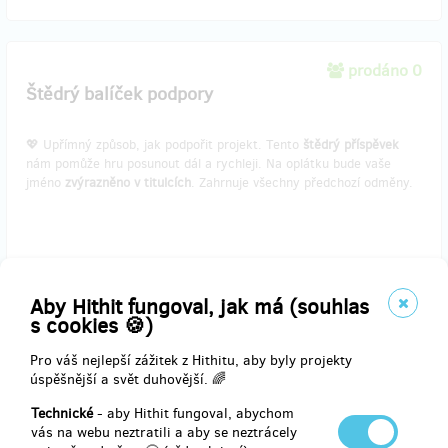
prodáno 0
Štědrý balíček podpory
💖 Upřímný způsob, jak podpořit projekt. Tento
štědrý příspěvek
nám pomůže hru posunout dál a rychleji. Na oplátku bude vaše
jméno
zvýrazněno v titulcích
. Zahrnuje všechny předchozí odměny.
Doručení odměny: do půl roku po ukončení projektu na Hithitu
Aby Hithit fungoval, jak má (souhlas
750 Kč
s cookies 🍪)
Pro váš nejlepší zážitek z Hithitu, aby byly projekty
úspěšnější a svět duhovější. 🌈
prodáno 0
Balíček pocty v herním světě
Technické
- aby Hithit fungoval, abychom
vás na webu neztratili a aby se neztrácely