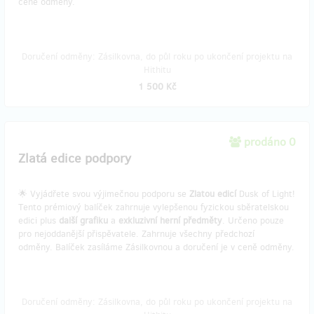
ceně odměny.
Doručení odměny: Zásilkovna, do půl roku po ukončení projektu na
Hithitu
1 500 Kč
prodáno 0
Zlatá edice podpory
🌟 Vyjádřete svou výjimečnou podporu se
Zlatou edicí
Dusk of Light!
Tento prémiový balíček zahrnuje vylepšenou fyzickou sběratelskou
edici plus
další grafiku
a
exkluzivní herní předměty
. Určeno pouze
pro nejoddanější přispěvatele. Zahrnuje všechny předchozí
odměny. Balíček zasíláme Zásilkovnou a doručení je v ceně odměny.
Doručení odměny: Zásilkovna, do půl roku po ukončení projektu na