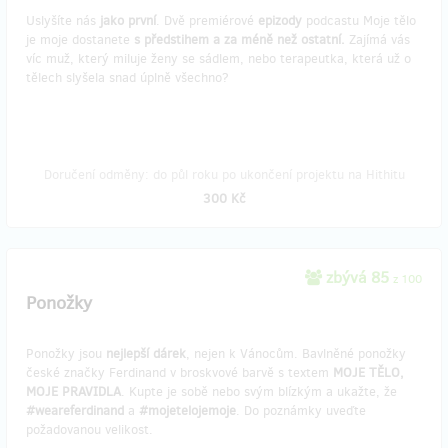
Uslyšíte nás
jako první
. Dvě premiérové
epizody
podcastu Moje tělo
je moje dostanete
s předstihem a za méně než ostatní.
Zajímá vás
víc muž, který miluje ženy se sádlem, nebo terapeutka, která už o
tělech slyšela snad úplně všechno?
Doručení odměny: do půl roku po ukončení projektu na Hithitu
300 Kč
zbývá 85
z 100
Ponožky
Ponožky jsou
nejlepší
dárek
, nejen k Vánocům. Bavlněné ponožky
české značky Ferdinand v broskvové barvě s textem
MOJE TĚLO,
MOJE
PRAVIDLA
. Kupte je sobě nebo svým blízkým a ukažte, že
#weareferdinand
a
#mojetelojemoje
. Do poznámky uveďte
požadovanou velikost.