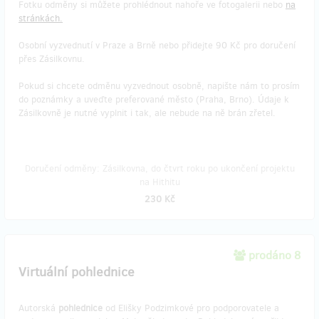
Fotku odměny si můžete prohlédnout nahoře ve fotogalerii nebo
na
stránkách.
Osobní vyzvednutí v Praze a Brně nebo přidejte 90 Kč pro doručení
přes Zásilkovnu.
Pokud si chcete odměnu vyzvednout osobně, napište nám to prosím
do poznámky a uveďte preferované město (Praha, Brno). Údaje k
Zásilkovně je nutné vyplnit i tak, ale nebude na ně brán zřetel.
Doručení odměny: Zásilkovna, do čtvrt roku po ukončení projektu
na Hithitu
230 Kč
prodáno 8
Virtuální pohlednice
Autorská
pohlednice
od Elišky Podzimkové pro podporovatele a