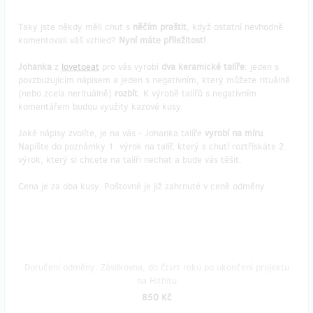
Taky jste někdy měli chuť s
něčím praštit
, když ostatní nevhodně
komentovali váš vzhled?
Nyní máte příležitost!
Johanka
z
lovetoeat
pro vás vyrobí
dva keramické talíře
: jeden s
povzbuzujícím nápisem a jeden s negativním, který můžete rituálně
(nebo zcela nerituálně)
rozbít
. K výrobě talířů s negativním
komentářem budou využity kazové kusy.
Jaké nápisy zvolíte, je na vás - Johanka talíře
vyrobí na míru
.
Napište do poznámky 1. výrok na talíř, který s chutí roztřískáte 2.
výrok, který si chcete na talíři nechat a bude vás těšit.
Cena je za oba kusy. Poštovné je již zahrnuté v ceně odměny.
Doručení odměny: Zásilkovna, do čtvrt roku po ukončení projektu
na Hithitu
850 Kč