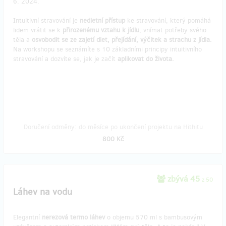
6. 2024.
Intuitivní stravování je
nedietní
přístup
ke stravování, který pomáhá
lidem vrátit se k
přirozenému vztahu k jídlu
, vnímat potřeby svého
těla a
osvobodit se ze zajetí diet, přejídání, výčitek a strachu z jídla.
Na workshopu se seznámíte s 10 základními principy intuitivního
stravování a dozvíte se, jak je začít
aplikovat
do života.
Doručení odměny: do měsíce po ukončení projektu na Hithitu
800 Kč
zbývá 45
z 50
Láhev na vodu
Elegantní
nerezová termo láhev
o objemu 570 ml s bambusovým