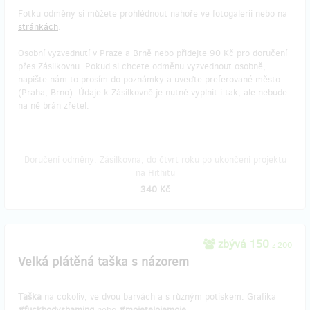
Fotku odměny si můžete prohlédnout nahoře ve fotogalerii nebo na
stránkách
.
Osobní vyzvednutí v Praze a Brně nebo přidejte 90 Kč pro doručení
přes Zásilkovnu. Pokud si chcete odměnu vyzvednout osobně,
napište nám to prosím do poznámky a uveďte preferované město
(Praha, Brno). Údaje k Zásilkovně je nutné vyplnit i tak, ale nebude
na ně brán zřetel.
Doručení odměny: Zásilkovna, do čtvrt roku po ukončení projektu
na Hithitu
340 Kč
zbývá 150
z 200
Velká plátěná taška s názorem
Taška
na cokoliv, ve dvou barvách a s různým potiskem. Grafika
#fuckbodyshaming
nebo
#mojetelojemoje
.