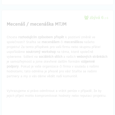
zbývá 6
z 6
Mecenáš / mecenáška MTJM
Chcete
rozhodujícím způsobem přispět
k pozitivní změně ve
společnosti? Staňte se
mecenášem
či
mecenáškou
našeho
projektu! Za tento příspěvek pro vaši firmu nebo skupinu přátel
uspořádáme
soukromý
workshop
na téma, které společně
vybereme. Sdílení na
sociálních sítích
a našich
webových stránkách
je samozřejmostí a jsme otevřené dalším formám
vzájemné
podpory
. Pokud je vaše organizace či firma v souladu s našimi
hodnotami, tato odměna je přesně pro vás! Staňte se našimi
partnery a my o vás dáme vědět naší komunitě.
Vyhrazujeme si právo odmítnout a vrátit peníze v případě, že by
jejich přijetí mohlo kompromitovat hodnoty nebo reputaci projektu.