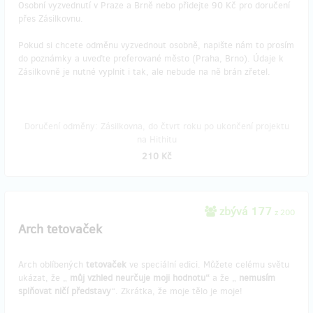
Osobní vyzvednutí v Praze a Brně nebo přidejte 90 Kč pro doručení
přes Zásilkovnu.
Pokud si chcete odměnu vyzvednout osobně, napište nám to prosím
do poznámky a uveďte preferované město (Praha, Brno). Údaje k
Zásilkovně je nutné vyplnit i tak, ale nebude na ně brán zřetel.
Doručení odměny: Zásilkovna, do čtvrt roku po ukončení projektu
na Hithitu
210 Kč
zbývá 177
z 200
Arch tetovaček
Arch oblíbených
tetovaček
ve speciální edici. Můžete celému světu
ukázat, že „
můj vzhled neurčuje moji hodnotu“
a že „
nemusím
splňovat ničí představy
“. Zkrátka, že moje tělo je moje!