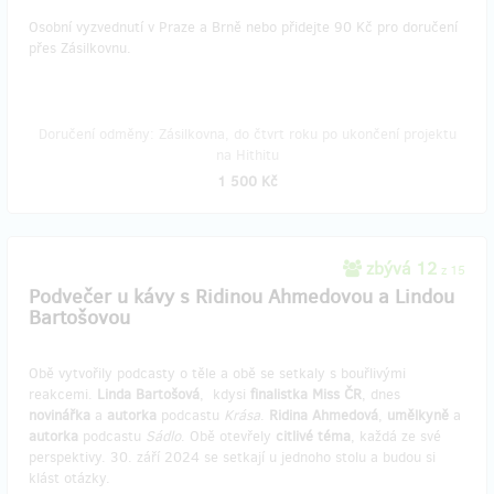
Osobní vyzvednutí v Praze a Brně nebo přidejte 90 Kč pro doručení
přes Zásilkovnu.
Doručení odměny: Zásilkovna, do čtvrt roku po ukončení projektu
na Hithitu
1 500 Kč
zbývá 12
z 15
Podvečer u kávy s Ridinou Ahmedovou a Lindou
Bartošovou
Obě vytvořily podcasty o těle a obě se setkaly s bouřlivými
reakcemi.
Linda Bartošová
, kdysi
finalistka Miss ČR
, dnes
novinářka
a
autorka
podcastu
Krása
.
Ridina
Ahmedová
,
umělkyně
a
autorka
podcastu
Sádlo
. Obě otevřely
citlivé
téma
, každá ze své
perspektivy. 30. září 2024 se setkají u jednoho stolu a budou si
klást otázky.