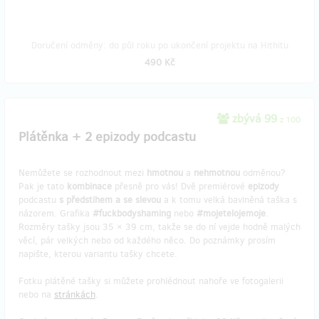
Doručení odměny: do půl roku po ukončení projektu na Hithitu
490 Kč
zbývá 99
z 100
Plátěnka + 2 epizody podcastu
Nemůžete se rozhodnout mezi
hmotnou
a
nehmotnou
odměnou?
Pak je tato
kombinace
přesně pro vás! Dvě premiérové
epizody
podcastu
s předstihem a se slevou
a k tomu velká bavlněná taška s
názorem. Grafika
#fuckbodyshaming
nebo
#mojetelojemoje
.
Rozměry tašky jsou 35 × 39 cm, takže se do ní vejde hodně malých
věcí, pár velkých nebo od každého něco. Do poznámky prosím
napište, kterou variantu tašky chcete.
Fotku plátěné tašky si můžete prohlédnout nahoře ve fotogalerii
nebo na
stránkách
.