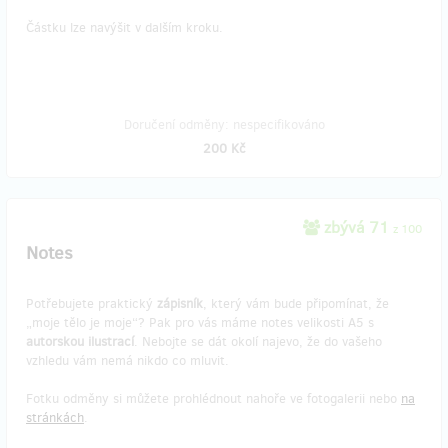
Částku lze navýšit v dalším kroku.
Doručení odměny: nespecifikováno
200 Kč
zbývá 71
z 100
Notes
Potřebujete praktický
zápisník
, který vám bude připomínat, že
„moje tělo je moje“? Pak pro vás máme notes velikosti A5 s
autorskou ilustrací
. Nebojte se dát okolí najevo, že do vašeho
vzhledu vám nemá nikdo co mluvit.
Fotku odměny si můžete prohlédnout nahoře ve fotogalerii nebo
na
stránkách
.