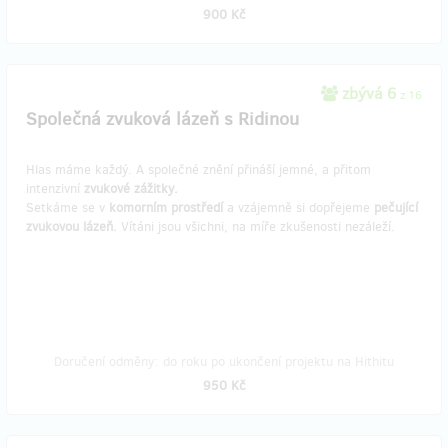
900 Kč
zbývá 6
z 16
Společná zvuková lázeň s Ridinou
Hlas máme každý. A společné znění přináší jemné, a přitom
intenzivní
zvukové zážitky.
Setkáme se v
komorním prostředí
a vzájemně si dopřejeme
pečující
zvukovou lázeň.
Vítáni jsou všichni, na míře zkušenosti nezáleží.
Doručení odměny: do roku po ukončení projektu na Hithitu
950 Kč