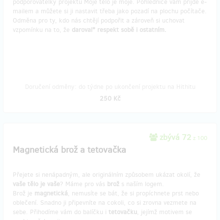
podporovatelky projektu Moje tělo je moje. Pohlednice vám přijde e-
mailem a můžete si ji nastavit třeba jako pozadí na plochu počítače.
Odměna pro ty, kdo nás chtějí podpořit a zároveň si uchovat
vzpomínku na to, že
daroval* respekt sobě i ostatním.
Doručení odměny: do týdne po ukončení projektu na Hithitu
250 Kč
zbývá 72
z 100
Magnetická brož a tetovačka
Přejete si nenápadným, ale originálním způsobem ukázat okolí, že
vaše tělo je vaše
? Máme pro vás
brož
s naším logem.
Brož je
magnetická
, nemusíte se bát, že si propíchnete prst nebo
oblečení. Snadno ji připevníte na cokoli, co si zrovna vezmete na
sebe. Přihodíme vám do balíčku i
tetovačku
, jejímž motivem se