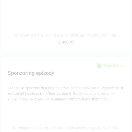
Doručení odměny: do měsíce po ukončení projektu na Hithitu
2 900 Kč
zbývá 5
z 6
Sponzoring epizody
Staňte se
sponzorem
jedné z epizod podcastové série. Vysloužíte si
exkluzivní poděkování přímo do éteru
. Buďte součástí cesty ke
společnosti, ve které
nikdo nebude terčem body shamingu.
Doručení odměny: do půl roku po ukončení projektu na Hithitu