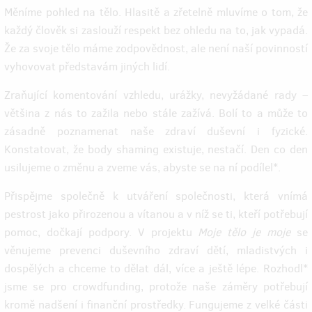
Měníme pohled na tělo. Hlasitě a zřetelně mluvíme o tom, že
každý člověk si zaslouží respekt bez ohledu na to, jak vypadá.
Že za svoje tělo máme zodpovědnost, ale není naší povinností
vyhovovat představám jiných lidí.
Zraňující komentování vzhledu, urážky, nevyžádané rady –
většina z nás to zažila nebo stále zažívá. Bolí to a může to
zásadně poznamenat naše zdraví duševní i fyzické.
Konstatovat, že body shaming existuje, nestačí. Den co den
usilujeme o změnu a zveme vás, abyste se na ní podílel*.
Přispějme společně k utváření společnosti, která vnímá
pestrost jako přirozenou a vítanou a v níž se ti, kteří potřebují
pomoc, dočkají podpory. V projektu
Moje tělo je moje
se
věnujeme prevenci duševního zdraví dětí, mladistvých i
dospělých a chceme to dělat dál, více a ještě lépe. Rozhodl*
jsme se pro crowdfunding, protože naše záměry potřebují
kromě nadšení i finanční prostředky. Fungujeme z velké části