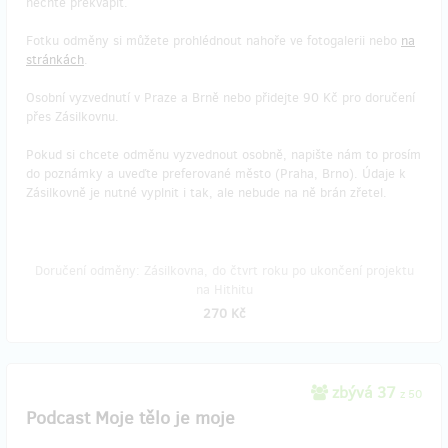
nechte překvapit.
Fotku odměny si můžete prohlédnout nahoře ve fotogalerii nebo
na
stránkách
.
Osobní vyzvednutí v Praze a Brně nebo přidejte 90 Kč pro doručení
přes Zásilkovnu.
Pokud si chcete odměnu vyzvednout osobně, napište nám to prosím
do poznámky a uveďte preferované město (Praha, Brno). Údaje k
Zásilkovně je nutné vyplnit i tak, ale nebude na ně brán zřetel.
Doručení odměny: Zásilkovna, do čtvrt roku po ukončení projektu
na Hithitu
270 Kč
zbývá 37
z 50
Podcast Moje tělo je moje