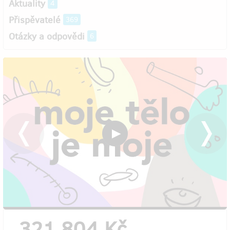
Aktuality
4
Přispěvatelé
369
Otázky a odpovědi
6
321 804 Kč