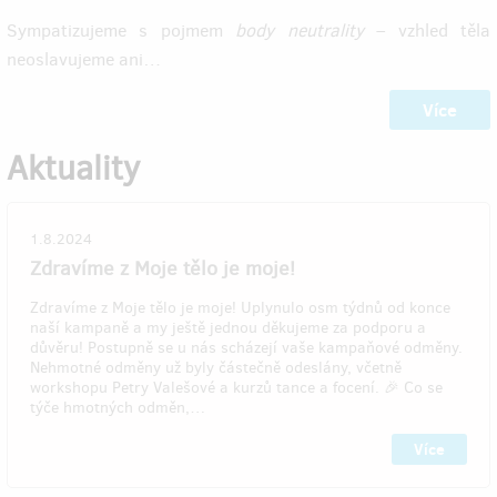
Sympatizujeme s pojmem
body neutrality
– vzhled těla
neoslavujeme ani…
Více
Aktuality
1.8.2024
Zdravíme z Moje tělo je moje!
Zdravíme z Moje tělo je moje! Uplynulo osm týdnů od konce
naší kampaně a my ještě jednou děkujeme za podporu a
důvěru! Postupně se u nás scházejí vaše kampaňové odměny.
Nehmotné odměny už byly částečně odeslány, včetně
workshopu Petry Valešové a kurzů tance a focení. 🎉 Co se
týče hmotných odměn,…
Více