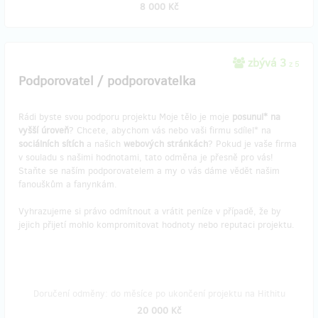
8 000 Kč
zbývá 3
z 5
Podporovatel / podporovatelka
Rádi byste svou podporu projektu Moje tělo je moje
posunul* na
vyšší úroveň
? Chcete, abychom vás nebo vaši firmu sdílel* na
sociálních sítích
a našich
webových stránkách
? Pokud je vaše firma
v souladu s našimi hodnotami, tato odměna je přesně pro vás!
Staňte se naším podporovatelem a my o vás dáme vědět našim
fanouškům a fanynkám.
Vyhrazujeme si právo odmítnout a vrátit peníze v případě, že by
jejich přijetí mohlo kompromitovat hodnoty nebo reputaci projektu.
Doručení odměny: do měsíce po ukončení projektu na Hithitu
20 000 Kč