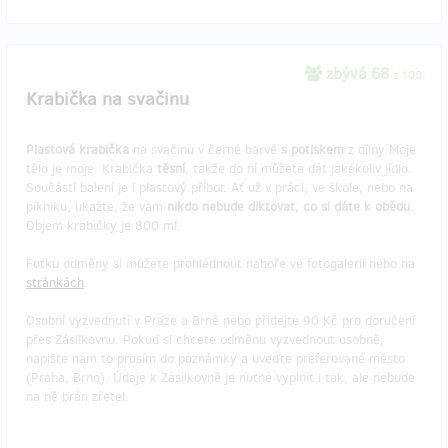
zbývá 68
z 100
Krabička na svačinu
Plastová krabička
na svačinu v černé barvě
s potiskem
z dílny Moje
tělo je moje. Krabička
těsní
, takže do ní můžete dát jakékoliv jídlo.
Součástí balení je i plastový příbor. Ať už v práci, ve škole, nebo na
pikniku, ukažte, že vám
nikdo nebude diktovat, co si dáte k obědu
.
Objem krabičky je 800 ml.
Fotku odměny si můžete prohlédnout nahoře ve fotogalerii nebo na
stránkách
.
Osobní vyzvednutí v Praze a Brně nebo přidejte 90 Kč pro doručení
přes Zásilkovnu. Pokud si chcete odměnu vyzvednout osobně,
napište nám to prosím do poznámky a uveďte preferované město
(Praha, Brno). Údaje k Zásilkovně je nutné vyplnit i tak, ale nebude
na ně brán zřetel.