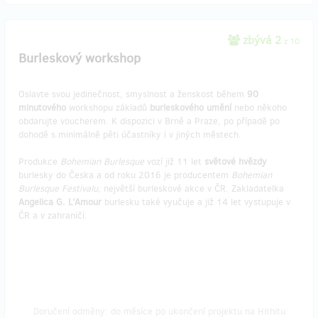
zbývá 2
z 10
Burleskový workshop
Oslavte svou jedinečnost, smyslnost a ženskost během
90
minutového
workshopu základů
burleskového
umění
nebo někoho
obdarujte voucherem. K dispozici v Brně a Praze, po případě po
dohodě s minimálně pěti účastníky i v jiných městech.
Produkce
Bohemian Burlesque
vozí již 11 let
světové
hvězdy
burlesky do Česka a od roku 2016 je producentem
Bohemian
Burlesque Festivalu
, největší burleskové akce v ČR. Zakladatelka
Angelica G. L'Amour
burlesku také vyučuje a již 14 let vystupuje v
ČR a v zahraničí.
Doručení odměny: do měsíce po ukončení projektu na Hithitu