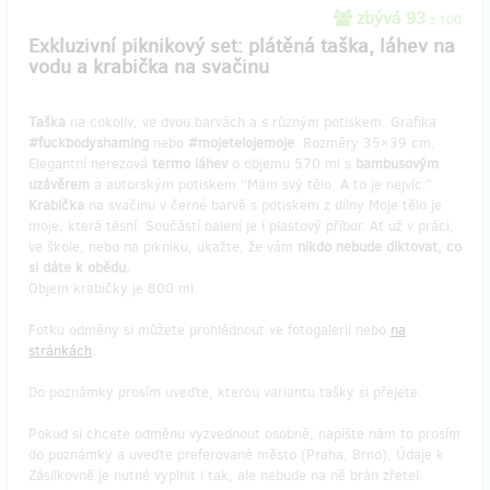
zbývá 93
z 100
Exkluzivní piknikový set: plátěná taška, láhev na
vodu a krabička na svačinu
Taška
na cokoliv, ve dvou barvách a s různým potiskem. Grafika
#fuckbodyshaming
nebo
#mojetelojemoje
. Rozměry 35×39 cm.
Elegantní nerezová
termo láhev
o objemu 570 ml s
bambusovým
uzávěrem
a autorským potiskem “Mám svý tělo. A to je nejvíc.”
Krabička
na svačinu v černé barvě s potiskem z dílny Moje tělo je
moje, která těsní. Součástí balení je i plastový příbor. Ať už v práci,
ve škole, nebo na pikniku, ukažte, že vám
nikdo nebude diktovat, co
si dáte k obědu.
Objem krabičky je 800 ml.
Fotku odměny si můžete prohlédnout ve fotogalerii nebo
na
stránkách
.
Do poznámky prosím uveďte, kterou variantu tašky si přejete.
Pokud si chcete odměnu vyzvednout osobně, napište nám to prosím
do poznámky a uveďte preferované město (Praha, Brno). Údaje k
Zásilkovně je nutné vyplnit i tak, ale nebude na ně brán zřetel.