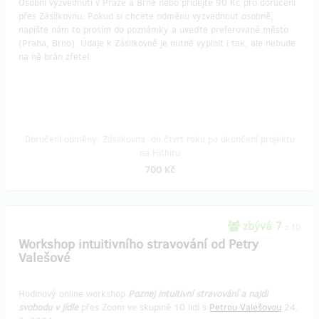
Osobní vyzvednutí v Praze a Brně nebo přidejte 90 Kč pro doručení
přes Zásilkovnu. Pokud si chcete odměnu vyzvednout osobně,
napište nám to prosím do poznámky a uveďte preferované město
(Praha, Brno). Údaje k Zásilkovně je nutné vyplnit i tak, ale nebude
na ně brán zřetel.
Doručení odměny: Zásilkovna, do čtvrt roku po ukončení projektu
na Hithitu
700 Kč
zbývá 7
z 10
Workshop intuitivního stravování od Petry
Valešové
Hodinový online workshop
Poznej intuitivní stravování a najdi
svobodu v jídle
přes Zoom ve skupině 10 lidí s
Petrou Valešovou
24.