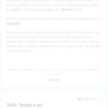
uzávěrem a autorským potiskem “Mám svý tělo. A to je nejvíc.” V
zimě se zahřejte horkým čajem, v létě se osvěžte studenou vodou.
A v každém ročním období ukažte, že
vaše tělo je vaše.
Fotku odměny si můžete prohlédnout nahoře ve fotogalerii nebo na
stránkách
.
Osobní vyzvednutí v Praze a Brně nebo přidejte 90 Kč pro doručení
přes Zásilkovnu. Pokud si chcete odměnu vyzvednout osobně,
napište nám to prosím do poznámky a uveďte preferované město
(Praha, Brno). Údaje k Zásilkovně je nutné vyplnit i tak, ale nebude
na ně brán zřetel.
Doručení odměny: Zásilkovna, do čtvrt roku po ukončení projektu
na Hithitu
850 Kč
zbývá 8
z 10
Talíře “Rozbij a jez”