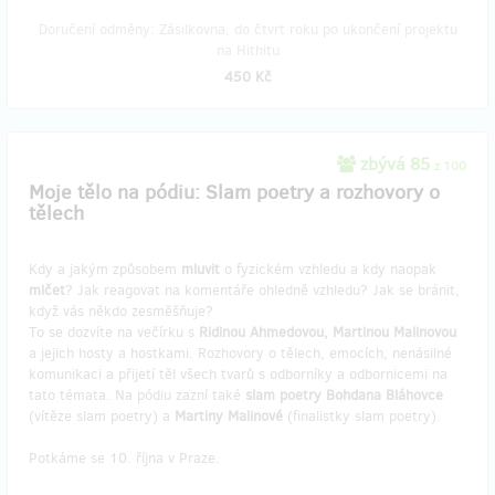
Doručení odměny: Zásilkovna, do čtvrt roku po ukončení projektu
na Hithitu
450 Kč
zbývá 85
z 100
Moje tělo na pódiu: Slam poetry a rozhovory o
tělech
Kdy a jakým způsobem
mluvit
o fyzickém vzhledu a kdy naopak
mlčet
? Jak reagovat na komentáře ohledně vzhledu? Jak se bránit,
když vás někdo zesměšňuje?
To se dozvíte na večírku s
Ridinou Ahmedovou, Martinou Malinovou
a jejich hosty a hostkami. Rozhovory o tělech, emocích, nenásilné
komunikaci a přijetí těl všech tvarů s odborníky a odbornicemi na
tato témata. Na pódiu zazní také
slam poetry Bohdana Bláhovce
(vítěze slam poetry) a
Martiny Malinové
(finalistky slam poetry).
Potkáme se 10. října v Praze.