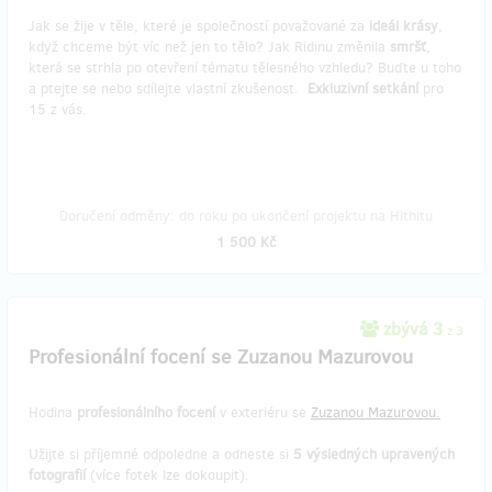
Jak se žije v těle, které je společností považované za
ideál
krásy
,
když chceme být víc než jen to tělo? Jak Ridinu změnila
smršť
,
která se strhla po otevření tématu tělesného vzhledu? Buďte u toho
a ptejte se nebo sdílejte vlastní zkušenost.
Exkluzivní
setkání
pro
15 z vás.
Doručení odměny: do roku po ukončení projektu na Hithitu
1 500 Kč
zbývá 3
z 3
Profesionální focení se Zuzanou Mazurovou
Hodina
profesionálního focení
v exteriéru se
Zuzanou Mazurovou.
Užijte si příjemné odpoledne a odneste si
5 výsledných upravených
fotografií
(více fotek lze dokoupit).