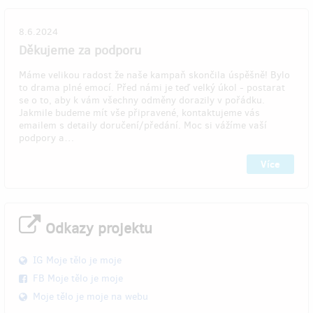
8.6.2024
Děkujeme za podporu
Máme velikou radost že naše kampaň skončila úspěšně! Bylo
to drama plné emocí. Před námi je teď velký úkol - postarat
se o to, aby k vám všechny odměny dorazily v pořádku.
Jakmile budeme mít vše připravené, kontaktujeme vás
emailem s detaily doručení/předání. Moc si vážíme vaší
podpory a…
Více
Odkazy projektu
IG Moje tělo je moje
FB Moje tělo je moje
Moje tělo je moje na webu