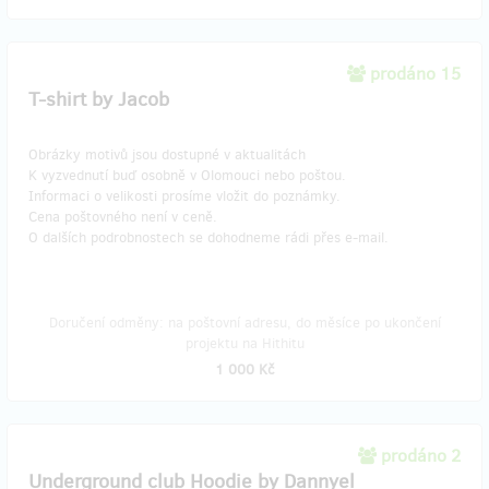
prodáno 15
T-shirt by Jacob
Obrázky motivů jsou dostupné v aktualitách
K vyzvednutí buď osobně v Olomouci nebo poštou.
Informaci o velikosti prosíme vložit do poznámky.
Cena poštovného není v ceně.
O dalších podrobnostech se dohodneme rádi přes e-mail.
Doručení odměny: na poštovní adresu, do měsíce po ukončení
projektu na Hithitu
1 000 Kč
prodáno 2
Underground club Hoodie by Dannyel