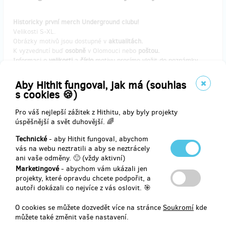
Historicky první merch Underground clubu!
Velikosti S-XL.
Obrázky motivů jsou dostupné v
aktualitách.
K vyzvednutí buď
osobně
v Olomouci nebo
poštou.
Informaci o
velikosti
a
číslo
motivu prosíme vložit do poznámky.
Cena poštovného není v ceně.
O dalších podrobnostech se dohodneme rádi přes e-mail.
Aby Hithit fungoval, jak má (souhlas
s cookies 🍪)
Pro váš nejlepší zážitek z Hithitu, aby byly projekty
Doručení odměny: na poštovní adresu, do měsíce po ukončení
úspěšnější a svět duhovější. 🌈
projektu na Hithitu
Technické
- aby Hithit fungoval, abychom
1 500 Kč
vás na webu neztratili a aby se neztrácely
ani vaše odměny. 🙂 (vždy aktivní)
Marketingové
- abychom vám ukázali jen
projekty, které opravdu chcete podpořit, a
prodáno 1
autoři dokázali co nejvíce z vás oslovit. 🎯
Underground club logo Hoodie
O cookies se můžete dozvedět více na stránce
Soukromí
kde
můžete také změnit vaše nastavení.
Historicky první merch Underground club s logem klubu!