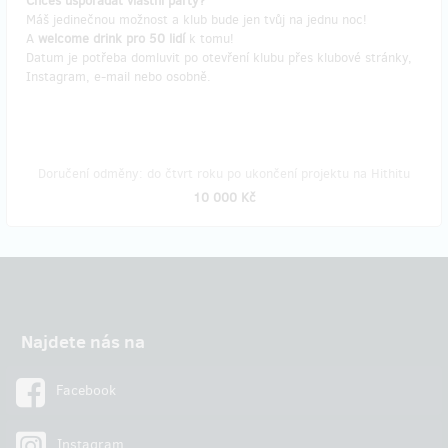
Chceš uspořádat vlastní party?
Máš jedinečnou možnost a klub bude jen tvůj na jednu noc!
A
welcome drink pro 50 lidí
k tomu!
Datum je potřeba domluvit po otevření klubu přes klubové stránky,
Instagram, e-mail nebo osobně.
Doručení odměny: do čtvrt roku po ukončení projektu na Hithitu
10 000 Kč
Najdete nás na
Facebook
Instagram