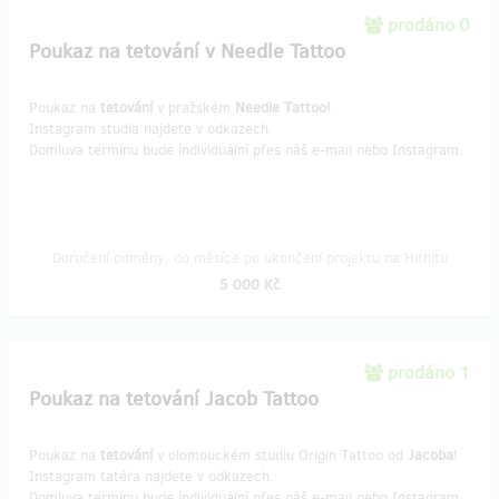
prodáno 0
Poukaz na tetování v Needle Tattoo
Poukaz na
tetování
v pražském
Needle Tattoo!
Instagram studia najdete v odkazech.
Domluva termínu bude individuální přes náš ​e-mail nebo Instagram.
Doručení odměny: do měsíce po ukončení projektu na Hithitu
5 000 Kč
prodáno 1
Poukaz na tetování Jacob Tattoo
Poukaz na
tetování
v olomouckém studiu Origin Tattoo od
Jacoba
!
Instagram tatéra najdete v odkazech.
Domluva termínu bude individuální přes náš ​e-mail nebo Instagram.