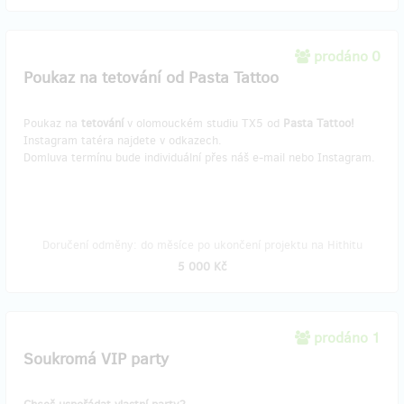
prodáno 0
Poukaz na tetování od Pasta Tattoo
Poukaz na
tetování
v olomouckém studiu TX5 od
Pasta Tattoo!
​Instagram tatéra najdete v odkazech.
Domluva termínu bude individuální přes náš ​e-mail nebo Instagram.
Doručení odměny: do měsíce po ukončení projektu na Hithitu
5 000 Kč
prodáno 1
Soukromá VIP party