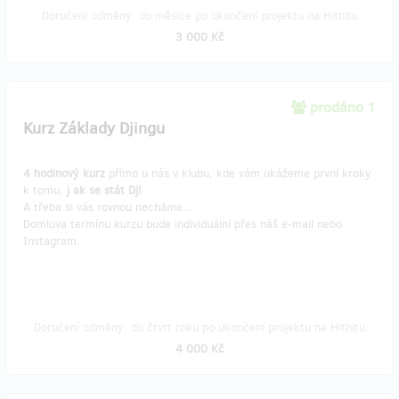
Doručení odměny: do měsíce po ukončení projektu na Hithitu
3 000 Kč
prodáno 1
Kurz Základy Djingu
4 hodinový kurz
přímo u nás v klubu, kde vám ukážeme první kroky
k tomu,
j
ak se stát Dj!
A třeba si vás rovnou necháme...
Domluva termínu kurzu bude individuální přes náš e-mail nebo
Instagram.
Doručení odměny: do čtvrt roku po ukončení projektu na Hithitu
4 000 Kč