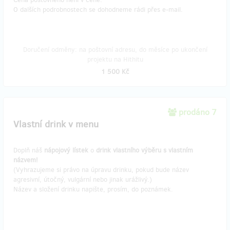
O dalších podrobnostech se dohodneme rádi přes e-mail.
Doručení odměny: na poštovní adresu, do měsíce po ukončení
projektu na Hithitu
1 500 Kč
prodáno 7
Vlastní drink v menu
Doplň náš
nápojový lístek
o
drink vlastního výběru s vlastním
názvem!
(Vyhrazujeme si právo na úpravu drinku, pokud bude název
agresivní, útočný, vulgární nebo jinak urážlivý.)
Název a složení drinku napište, prosím, do poznámek.