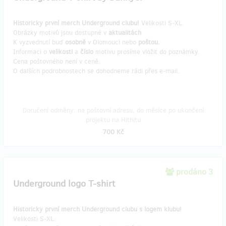
Historicky první merch Underground clubu!
Velikosti S-XL.
Obrázky motivů jsou dostupné v
aktualitách
K vyzvednutí buď
osobně
v Olomouci nebo
poštou.
Informaci o
velikosti
a
číslo
motivu prosíme vložit do poznámky.
Cena poštovného není v ceně.
O dalších podrobnostech se dohodneme rádi přes e-mail.
Doručení odměny: na poštovní adresu, do měsíce po ukončení
projektu na Hithitu
700 Kč
prodáno 3
Underground logo T-shirt
Historicky první merch Underground clubu s logem klubu!
Velikosti S-XL.