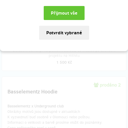
Velikosti S-XL.
Obrázky motivů jsou dostupné v
aktualitách.
K vyzvednutí buď
osobně
v Olomouci nebo
poštou.
Informaci o velikosti prosíme vložit do poznámky.
Cena poštovného není v ceně.
O dalších podrobnostech se dohodneme rádi přes e-mail.
Doručení odměny: na poštovní adresu, do měsíce po ukončení
projektu na Hithitu
1 500 Kč
prodáno 2
Basselementz Hoodie
Basselementz x Underground club
Obrázky motivů jsou dostupné v aktualitách
K vyzvednutí buď osobně v Olomouci nebo poštou.
Informaci o velikosti a barvě prosíme vložit do poznámky.
Cena poštovného není v ceně.