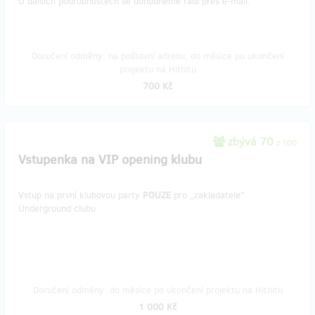
O dalších podrobnostech se dohodneme rádi přes e-mail.
Doručení odměny: na poštovní adresu, do měsíce po ukončení
projektu na Hithitu
700 Kč
zbývá 70
z 100
Vstupenka na VIP opening klubu
Vstup na první klubovou party
POUZE
pro „zakladatele"
Underground clubu.
Doručení odměny: do měsíce po ukončení projektu na Hithitu
1 000 Kč