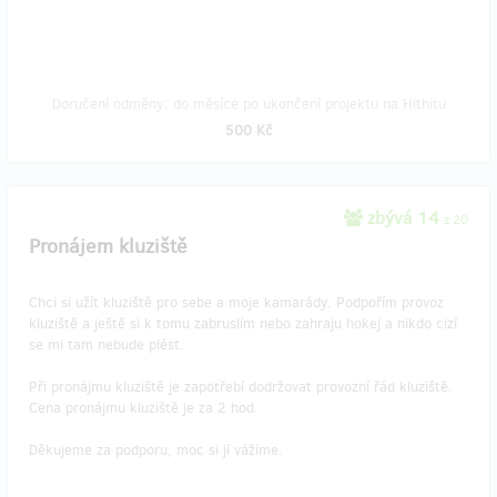
Doručení odměny: do měsíce po ukončení projektu na Hithitu
500 Kč
zbývá 14
z 20
Pronájem kluziště
Chci si užít kluziště pro sebe a moje kamarády. Podpořím provoz
kluziště a ještě si k tomu zabruslím nebo zahraju hokej a nikdo cizí
se mi tam nebude plést.
Při pronájmu kluziště je zapotřebí dodržovat provozní řád kluziště.
Cena pronájmu kluziště je za 2 hod.
Děkujeme za podporu, moc si jí vážíme.