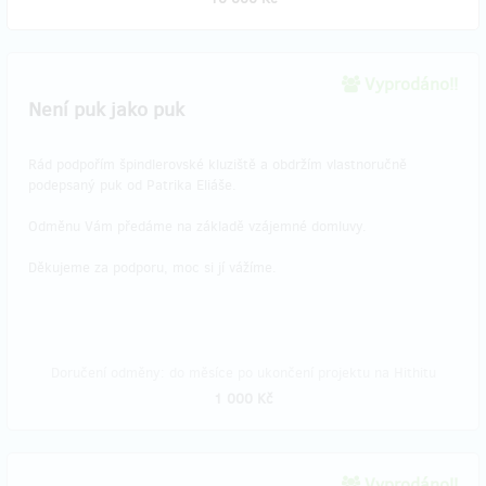
Vyprodáno!!
Není puk jako puk
Rád podpořím špindlerovské kluziště a obdržím vlastnoručně
podepsaný puk od Patrika Eliáše.
Odměnu Vám předáme na základě vzájemné domluvy.
Děkujeme za podporu, moc si jí vážíme.
Doručení odměny: do měsíce po ukončení projektu na Hithitu
1 000 Kč
Vyprodáno!!