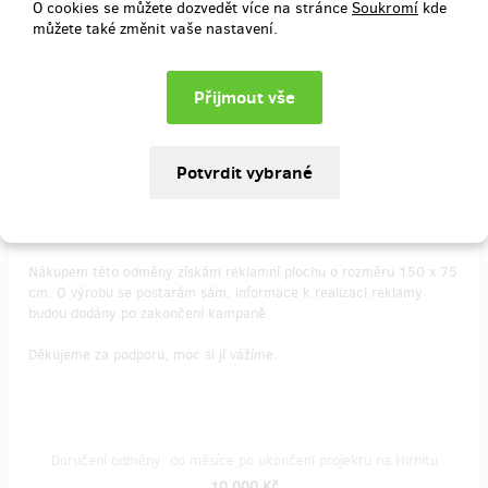
O cookies se můžete dozvedět více na stránce
Soukromí
kde
můžete také změnit vaše nastavení.
Doručení odměny: do měsíce po ukončení projektu na Hithitu
5 000 Kč
zbývá 16
z 20
Reklamní plocha na mantinelu kluziště
Rád podpořím kluziště a zároveň chci být každému na očích.
Nákupem této odměny získám reklamní plochu o rozměru 150 x 75
cm. O výrobu se postarám sám, informace k realizaci reklamy
budou dodány po zakončení kampaně.
Děkujeme za podporu, moc si jí vážíme.
Doručení odměny: do měsíce po ukončení projektu na Hithitu
10 000 Kč