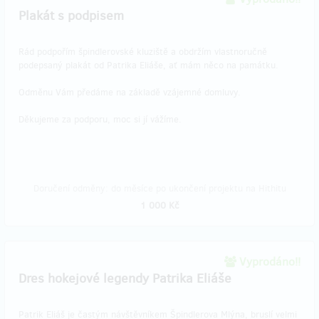
Plakát s podpisem
Rád podpořím špindlerovské kluziště a obdržím vlastnoručně
podepsaný plakát od Patrika Eliáše, ať mám něco na památku.
Odměnu Vám předáme na základě vzájemné domluvy.
Děkujeme za podporu, moc si jí vážíme.
Doručení odměny: do měsíce po ukončení projektu na Hithitu
1 000 Kč
Vyprodáno!!
Dres hokejové legendy Patrika Eliáše
Patrik Eliáš je častým návštěvníkem Špindlerova Mlýna, bruslí velmi