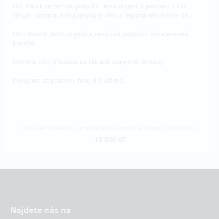
rád. Patrik se rozhodl podpořit tento projekt a jednomu z Vás
věnuje vlastnoručně podepsaný dres s legendárním číslem 26.
Chci vlastnit tento originál a navíc rád podpořím špindlerovské
kluziště.
Odměnu Vám předáme na základě vzájemné domluvy.
Děkujeme za podporu, moc si jí vážíme.
Doručení odměny: do měsíce po ukončení projektu na Hithitu
15 000 Kč
Najdete nás na