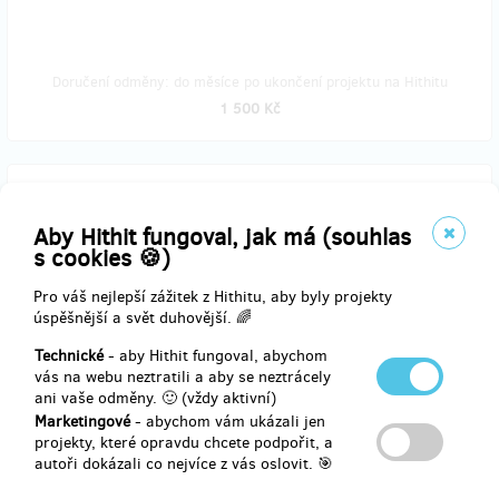
Doručení odměny: do měsíce po ukončení projektu na Hithitu
1 500 Kč
prodáno 4
Poděkování za podporu na sociálních sítích
Aby Hithit fungoval, jak má (souhlas
s cookies 🍪)
Jsem milovník bruslení i Špindlerova Mlýna. Rád podpořím projekt
Pro váš nejlepší zážitek z Hithitu, aby byly projekty
kluziště a k tomu obdržím originální samolepku, kterou si vyzvednu
úspěšnější a svět duhovější. 🌈
přímo na kluzišti.
Technické
- aby Hithit fungoval, abychom
Za tuto bohulibou službu Vám veřejně poděkujeme na sociálních
vás na webu neztratili a aby se neztrácely
sítích i na www.mestospindleruvmlyn.cz
ani vaše odměny. 🙂 (vždy aktivní)
Marketingové
- abychom vám ukázali jen
Děkujeme za podporu, moc si jí vážíme.
projekty, které opravdu chcete podpořit, a
autoři dokázali co nejvíce z vás oslovit. 🎯