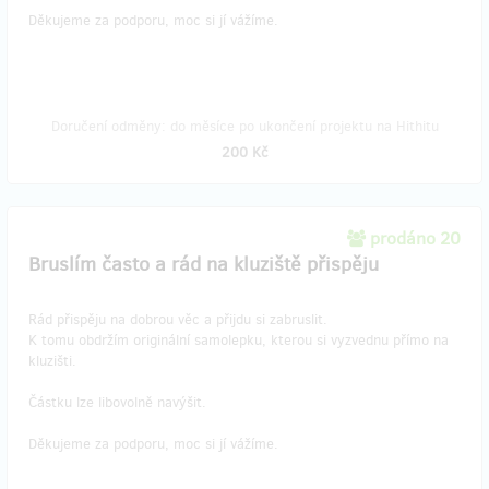
Děkujeme za podporu, moc si jí vážíme.
Doručení odměny: do měsíce po ukončení projektu na Hithitu
200 Kč
prodáno 20
Bruslím často a rád na kluziště přispěju
Rád přispěju na dobrou věc a přijdu si zabruslit.
K tomu obdržím originální samolepku, kterou si vyzvednu přímo na
kluzišti.
Částku lze libovolně navýšit.
Děkujeme za podporu, moc si jí vážíme.