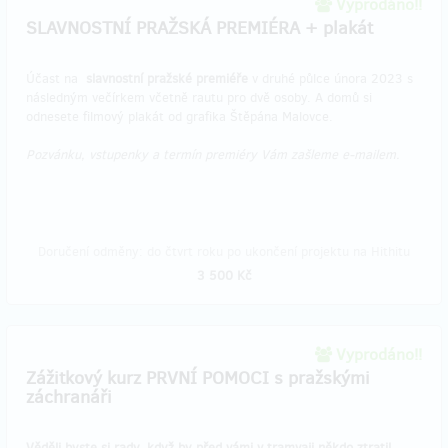
Vyprodáno!!
SLAVNOSTNÍ PRAŽSKÁ PREMIÉRA + plakát
Účast na
slavnostní pražské premiéře
v druhé půlce února 2023 s
následným večírkem včetně rautu pro dvě osoby. A domů si
odnesete filmový plakát od grafika Štěpána Malovce.
Pozvánku, vstupenky a termín premiéry Vám zašleme e-mailem.
Doručení odměny: do čtvrt roku po ukončení projektu na Hithitu
3 500 Kč
Vyprodáno!!
Zážitkový kurz PRVNÍ POMOCI s pražskými
záchranáři
Věděli byste si rady, když by před vámi v tramvaji někdo ztratil