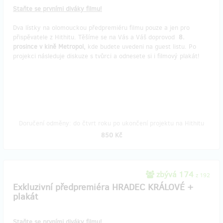
Staňte se prvními diváky filmu!
Dva lístky na olomouckou předpremiéru filmu pouze a jen pro
přispěvatele z Hithitu. Těšíme se na Vás a Váš doprovod
8.
prosince v kině Metropol,
kde budete uvedeni na guest listu. Po
projekci následuje diskuze s tvůrci a odnesete si i filmový plakát!
Doručení odměny: do čtvrt roku po ukončení projektu na Hithitu
850 Kč
zbývá 174
z 192
Exkluzivní předpremiéra HRADEC KRÁLOVÉ +
plakát
Staňte se prvními diváky filmu!