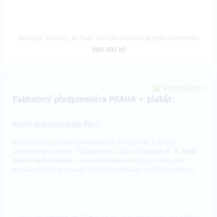
Doručení odměny: do čtvrt roku po ukončení projektu na Hithitu
300 000 Kč
Vyprodáno!!
Exkluzivní předpremiéra PRAHA + plakát
Staňte se prvními diváky filmu!
Dva lístky na pražskou předpremiéru filmu pouze a jen pro
přispěvatele z Hithitu. Těšíme se na Vás a Váš doprovod
9. ledna
2023
v kině Světozor
, kde budete uvedeni na guest listu. Po
projekci následuje diskuze s tvůrci a odnesete si i filmový plakát!
Doručení odměny: do čtvrt roku po ukončení projektu na Hithitu