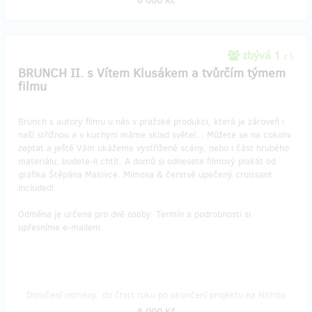
6 000 Kč
zbývá 1
z 5
BRUNCH II. s Vítem Klusákem a tvůrčím týmem
filmu
Brunch s autory filmu u nás v pražské produkci, která je zároveň i
naší střižnou a v kuchyni máme sklad světel... Můžete se na cokoliv
zeptat a ještě Vám ukážeme vystřižené scény, nebo i část hrubého
materiálu, budete-li chtít. A domů si odnesete filmový plakát od
grafika Štěpána Malovce. Mimosa & čerstvě upečený croissant
included!
Odměna je určena pro dvě osoby. Termín a podrobnosti si
upřesníme e-mailem.
Doručení odměny: do čtvrt roku po ukončení projektu na Hithitu
6 000 Kč