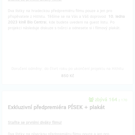
Dva lístky na hradeckou předpremiéru filmu pouze a jen pro
přispěvatele z Hithitu. Těšíme se na Vás a Váš doprovod
10. ledna
2023 kině Bio Centra
l, kde budete uvedeni na guest listu. Po
projekci následuje diskuze s tvůrci a odnesete si i filmový plakát.
Doručení odměny: do čtvrt roku po ukončení projektu na Hithitu
850 Kč
zbývá 164
z 170
Exkluzivní předpremiéra PÍSEK + plakát
Staňte se prvními diváky filmu!
Dva lístky na píseckou předpremiéru filmu pouze a jen pro