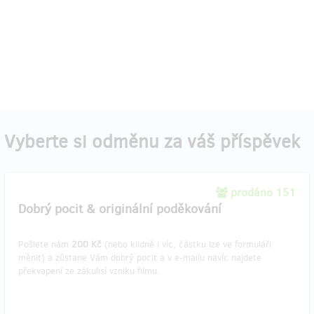
Vyberte si odměnu za váš příspěvek
prodáno 151
Dobrý pocit & originální poděkování
Pošlete nám
200 Kč
(nebo klidně i víc, částku lze ve formuláři
měnit) a zůstane Vám dobrý pocit a v e-mailu navíc najdete
překvapení ze zákulisí vzniku filmu.