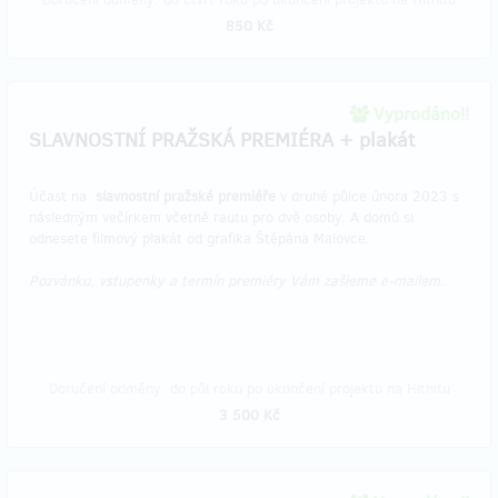
850 Kč
Vyprodáno!!
SLAVNOSTNÍ PRAŽSKÁ PREMIÉRA + plakát
Účast na
slavnostní pražské premiéře
v druhé půlce února 2023 s
následným večírkem včetně rautu pro dvě osoby. A domů si
odnesete filmový plakát od grafika Štěpána Malovce.
Pozvánku, vstupenky a termín premiéry Vám zašleme e-mailem.
Doručení odměny: do půl roku po ukončení projektu na Hithitu
3 500 Kč