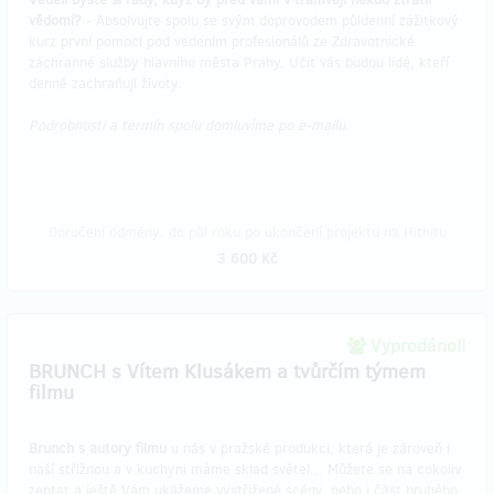
vědomí?
- Absolvujte spolu se svým doprovodem půldenní zážitkový
kurz první pomoci pod vedením profesionálů ze Zdravotnické
záchranné služby hlavního města Prahy. Učit vás budou lidé, kteří
denně zachraňují životy.
Podrobnosti a termín spolu domluvíme po e-mailu.
Doručení odměny: do půl roku po ukončení projektu na Hithitu
3 600 Kč
Vyprodáno!!
BRUNCH s Vítem Klusákem a tvůrčím týmem
filmu
Brunch s autory filmu
u nás v pražské produkci, která je zároveň i
naší střižnou a v kuchyni máme sklad světel... Můžete se na cokoliv
zeptat a ještě Vám ukážeme vystřižené scény, nebo i část hrubého