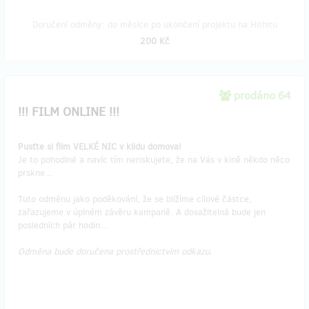
Doručení odměny: do měsíce po ukončení projektu na Hithitu
200 Kč
prodáno 64
!!! FILM ONLINE !!!
Pusťte si film VELKÉ NIC v klidu domova!
Je to pohodlné a navíc tím neriskujete, že na Vás v kině někdo něco
prskne...
Tuto odměnu jako poděkování, že se blížíme cílové částce,
zařazujeme v úplném závěru kampaně. A dosažitelná bude jen
posledních pár hodin...
Odměna bude doručena prostřednictvím odkazu.