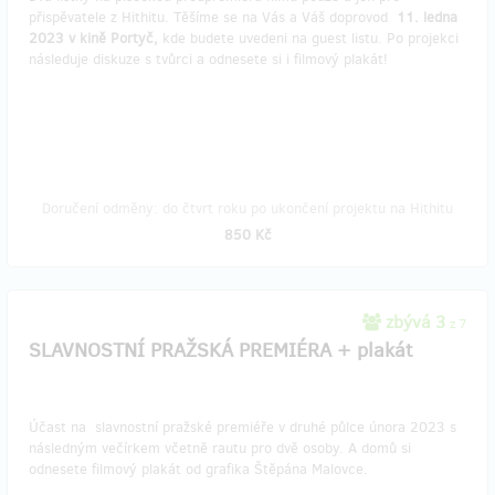
přispěvatele z Hithitu. Těšíme se na Vás a Váš doprovod
11. ledna
2023 v kině Portyč,
kde budete uvedeni na guest listu. Po projekci
následuje diskuze s tvůrci a odnesete si i filmový plakát!
Doručení odměny: do čtvrt roku po ukončení projektu na Hithitu
850 Kč
zbývá 3
z 7
SLAVNOSTNÍ PRAŽSKÁ PREMIÉRA + plakát
Účast na slavnostní pražské premiéře v druhé půlce února 2023 s
následným večírkem včetně rautu pro dvě osoby. A domů si
odnesete filmový plakát od grafika Štěpána Malovce.