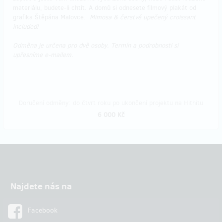
materiálu, budete-li chtít. A domů si odnesete filmový plakát od
grafika Štěpána Malovce.
Mimosa & čerstvě upečený croissant
included!
Odměna je určena pro dvě osoby. Termín a podrobnosti si
upřesníme e-mailem.
Doručení odměny: do čtvrt roku po ukončení projektu na Hithitu
6 000 Kč
Najdete nás na
Facebook