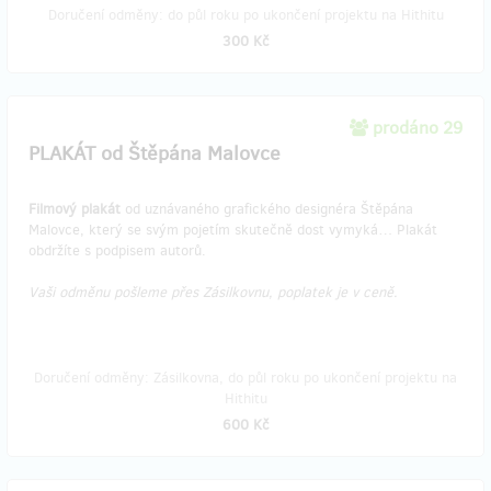
Doručení odměny: do půl roku po ukončení projektu na Hithitu
300 Kč
prodáno 29
PLAKÁT od Štěpána Malovce
Filmový plakát
od uznávaného grafického designéra Štěpána
Malovce, který se svým pojetím skutečně dost vymyká… Plakát
obdržíte s podpisem autorů.
Vaši odměnu pošleme přes Zásilkovnu, poplatek je v ceně.
Doručení odměny: Zásilkovna, do půl roku po ukončení projektu na
Hithitu
600 Kč