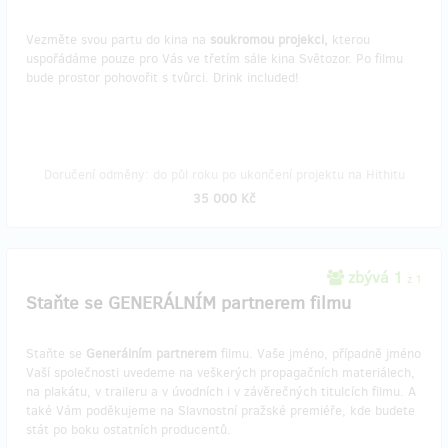
Vezměte svou partu do kina na
soukromou projekci,
kterou
uspořádáme pouze pro Vás ve třetím sále kina Světozor. Po filmu
bude prostor pohovořit s tvůrci. Drink included!
Doručení odměny: do půl roku po ukončení projektu na Hithitu
35 000 Kč
zbývá 1
z 1
Staňte se GENERÁLNÍM partnerem filmu
Staňte se
Generálním partnerem
filmu. Vaše jméno, případně jméno
Vaší společnosti uvedeme na veškerých propagačních materiálech,
na plakátu, v traileru a v úvodních i v závěrečných titulcích filmu. A
také Vám poděkujeme na Slavnostní pražské premiéře, kde budete
stát po boku ostatních producentů.