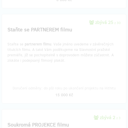
zbývá 25
z 30
Staňte se PARTNEREM filmu
Staňte se
partnerem filmu
. Vaše jméno uvedeme v závěrečných
titulcích filmu. A také Vám poděkujeme na Slavnostní pražské
premiéře, jíž se pochopitelně s doprovodem můžete zúčastnit. A
získáte i podepsaný filmový plakát.
Doručení odměny: do půl roku po ukončení projektu na Hithitu
15 000 Kč
zbývá 2
z 3
Soukromá PROJEKCE filmu