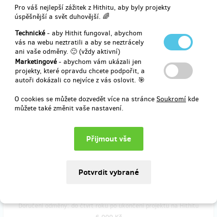
Pro váš nejlepší zážitek z Hithitu, aby byly projekty
úspěšnější a svět duhovější. 🌈
Technické
- aby Hithit fungoval, abychom
Doručení odměny: do půl roku po ukončení projektu na Hithitu
vás na webu neztratili a aby se neztrácely
3 600 Kč
ani vaše odměny. 🙂 (vždy aktivní)
Marketingové
- abychom vám ukázali jen
projekty, které opravdu chcete podpořit, a
autoři dokázali co nejvíce z vás oslovit. 🎯
zbývá 5
z 5
Autorská FOTOGRAFIE od Adama Hříbala
O cookies se můžete dozvedět více na stránce
Soukromí
kde
můžete také změnit vaše nastavení.
Při natáčení vznikl rozsáhlý dokumentární fotografický soubor, který
slouží nejen k distribučním účelům, ale stává se z něj i svědectví
doby, která ovlivnila nás všechny. Pošleme Vám emailem několik
variant výtvarných nadčasových snímků a Vámi zvolenou
zarámovanou fotografii
Vám osobně doručíme.
Doručení odměny: do čtvrt roku po ukončení projektu na Hithitu