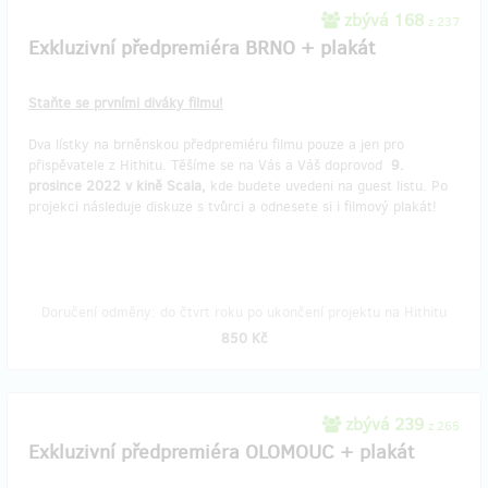
zbývá 168
z 237
Exkluzivní předpremiéra BRNO + plakát
Staňte se prvními diváky filmu!
Dva lístky na brněnskou předpremiéru filmu pouze a jen pro
přispěvatele z Hithitu. Těšíme se na Vás a Váš doprovod
9.
prosince 2022 v kině Scala,
kde budete uvedeni na guest listu. Po
projekci následuje diskuze s tvůrci a odnesete si i filmový plakát!
Doručení odměny: do čtvrt roku po ukončení projektu na Hithitu
850 Kč
zbývá 239
z 265
Exkluzivní předpremiéra OLOMOUC + plakát