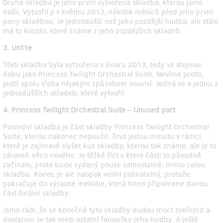
Druhá skladba je jeho první vytvořená skladba, kterou jsme
našli. Vytvořil ji v květnu 2012, několik měsíců před jeho první
pony skladbou. Je jednodušší než jeho pozdější hudba, ale stále
má to kouzlo, které známe z jeho pozdějších skladeb.
3. Unt1e
Třetí skladba byla vytvořena v únoru 2013, tedy ve stejnou
dobu jako Princess Twilight Orchestral Suite. Nevíme proto,
jestli spolu třeba nějakým způsobem souvisí. Jedná se o jednu z
jednodušších skladeb, které vytvořil.
4. Princess Twilight Orchestral Suite – Unused part
Poslední skladba je část skladby Princess Twilight Orchestral
Suite, kterou nakonec nepoužil. Trvá jednu minutu v rámci
které je zajímavé slyšet kus skladby, kterou tak známe, ale je to
zároveň něco nového. Je těžké říct v které části to původně
začínalo, proto bude vydaný pouze samostatně, mimo celou
skladbu. Konec je ale naopak velmi poznatelný, protože
pokračuje do výrazné melodie, která hned připomene danou
část finální skladby.
Jsme rádi, že se konečně tyto skladby budou moct zveřejnit a
dostanou se tak mezi ostatní fanoušky jeho hudby. A ještě