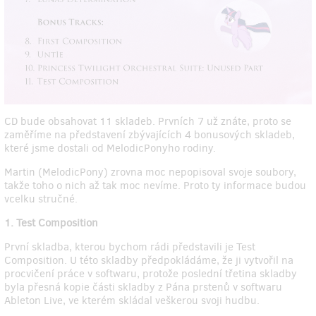
CD bude obsahovat 11 skladeb. Prvních 7 už znáte, proto se
zaměříme na představení zbývajících 4 bonusových skladeb,
které jsme dostali od MelodicPonyho rodiny.
Martin (MelodicPony) zrovna moc nepopisoval svoje soubory,
takže toho o nich až tak moc nevíme. Proto ty informace budou
vcelku stručné.
1. Test Composition
První skladba, kterou bychom rádi představili je Test
Composition. U této skladby předpokládáme, že ji vytvořil na
procvičení práce v softwaru, protože poslední třetina skladby
byla přesná kopie části skladby z Pána prstenů v softwaru
Ableton Live, ve kterém skládal veškerou svoji hudbu.