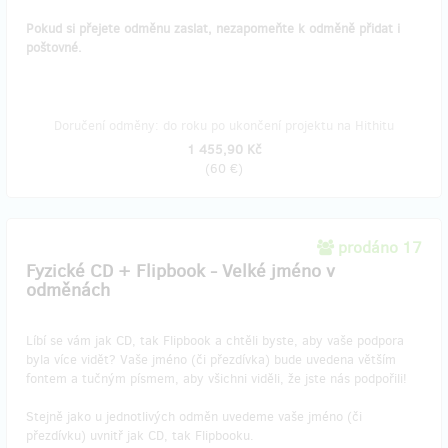
Pokud si přejete odměnu zaslat, nezapomeňte k odměně přidat i
poštovné.
Doručení odměny: do roku po ukončení projektu na Hithitu
1 455,90 Kč
(
60 €
)
prodáno 17
Fyzické CD + Flipbook - Velké jméno v
odměnách
Líbí se vám jak CD, tak Flipbook a chtěli byste, aby vaše podpora
byla více vidět? Vaše jméno (či přezdívka) bude uvedena větším
fontem a tučným písmem, aby všichni viděli, že jste nás podpořili!
Stejně jako u jednotlivých odměn uvedeme vaše jméno (či
přezdívku) uvnitř jak CD, tak Flipbooku.