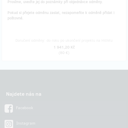
Prosíme, uveďte jej do poznámky při objednávce odměny.
Pokud si přejete odměnu zaslat, nezapomeňte k odměně přidat i
poštovné.
Doručení odměny: do roku po ukončení projektu na Hithitu
1 941,20 Kč
(
80 €
)
Najdete nás na
Facebook
Instagram