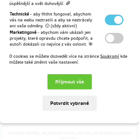
úspěšnější a svět duhovější. 🌈
Každá koruna se hodí! I malá pomoc pomůže posunout projekt blíže
k úspěšné realizaci. Jako malé poděkování Vám zašleme PDF
Technické
- aby Hithit fungoval, abychom
s notovým přepisem skladby Princess Twilight Orchestral Suite.
vás na webu neztratili a aby se neztrácely
ani vaše odměny. 🙂 (vždy aktivní)
Marketingové
- abychom vám ukázali jen
projekty, které opravdu chcete podpořit, a
Doručení odměny: do roku po ukončení projektu na Hithitu
autoři dokázali co nejvíce z vás oslovit. 🎯
97,06 Kč
(
4 €
)
O cookies se můžete dozvedět více na stránce
Soukromí
kde
můžete také změnit vaše nastavení.
prodáno 2
Poštovné do České republiky
Vybrali jste si alespoň jednu z fyzických odměn, ale nemáte
možnost si odměnu převzít osobně v Praze? Vybrané odměny Vám
zašleme poštou na zvolenou adresu v České republice.
Doručení odměny: na poštovní adresu, do roku po ukončení projektu
na Hithitu