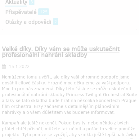
Aktuality
3
Přispěvatelé
125
Otázky a odpovědi
2
Velké díky. Díky vám se může uskutečnit
profesionální nahrání skladby
15.1.2022
Nemůžeme tomu uvěřit, ale díky vaší ohromné podpoře jsme
dosáhli cílové částky. Hrozně moc děkujeme za vaši podporu.
Moc to pro nás znamená. Díky této částce se může uskutečnit
profesionální nahrání skladby Princess Twilight Orchestral Suite
a taky se tato skladba bude hrát na několika koncertech Prague
film orchestra. Brzy začneme s detailnějším plánováním
nahrávky a o všem důležitém vás budeme informovat.
Kampaň ale ještě nekončí. Pokud bys ty, nebo někdo z tvých
přátel chtěl přispět, můžete tak učinit a pořád to velice pomůže
projektu. Tyto peníze se využijí, aby vznikla ještě lepší nahrávka.