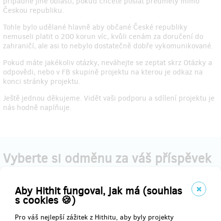
případně jiné oblasti, pokud chcete poslat předměty mimo
Českou republiku.
Tohle bylo udělané hlavně aby občané České republiky
nemuseli platit o 200 korun víc, kvůli cenám za doručení do
zahraničí, ale asi to nebylo dostatečně dobře vykomunikované.
Pokud máte jakékoliv otázky, neváhejte se zeptat skrz Otázky a
odpovědi, nebo v FB skupině projektu na kterou je odkaz na
konci stránky projektu.
Ještě jednou děkujeme. Vidět vaši podporu a sdílení projektu je
nás hodně naplňuje.
Vyberte si odměnu za váš příspěvek
Aby Hithit fungoval, jak má (souhlas
prodáno 5
s cookies 🍪)
Podpora projektu
Pro váš nejlepší zážitek z Hithitu, aby byly projekty