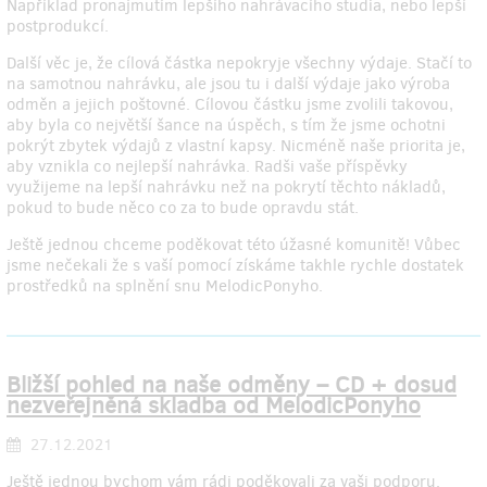
Například pronajmutím lepšího nahrávacího studia, nebo lepší
postprodukcí.
Další věc je, že cílová částka nepokryje všechny výdaje. Stačí to
na samotnou nahrávku, ale jsou tu i další výdaje jako výroba
odměn a jejich poštovné. Cílovou částku jsme zvolili takovou,
aby byla co největší šance na úspěch, s tím že jsme ochotni
pokrýt zbytek výdajů z vlastní kapsy. Nicméně naše priorita je,
aby vznikla co nejlepší nahrávka. Radši vaše příspěvky
využijeme na lepší nahrávku než na pokrytí těchto nákladů,
pokud to bude něco co za to bude opravdu stát.
Ještě jednou chceme poděkovat této úžasné komunitě! Vůbec
jsme nečekali že s vaší pomocí získáme takhle rychle dostatek
prostředků na splnění snu MelodicPonyho.
Bližší pohled na naše odměny – CD + dosud
nezveřejněná skladba od MelodicPonyho
27.12.2021
Ještě jednou bychom vám rádi poděkovali za vaši podporu.