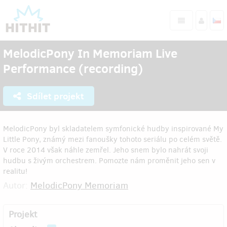
MelodicPony In Memoriam Live
Performance (recording)
Sdílet projekt
MelodicPony byl skladatelem symfonické hudby inspirované My
Little Pony, známý mezi fanoušky tohoto seriálu po celém světě.
V roce 2014 však náhle zemřel. Jeho snem bylo nahrát svoji
hudbu s živým orchestrem. Pomozte nám proměnit jeho sen v
realitu!
Autor:
MelodicPony Memoriam
Projekt