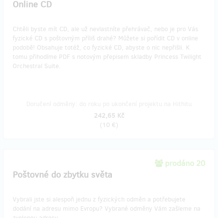
Online CD
Chtěli byste mít CD, ale už nevlastníte přehrávač, nebo je pro Vás
fyzické CD s poštovným příliš drahé? Můžete si pořídit CD v online
podobě! Obsahuje totéž, co fyzické CD, abyste o nic nepřišli. K
tomu přihodíme PDF s notovým přepisem skladby Princess Twilight
Orchestral Suite.
Doručení odměny: do roku po ukončení projektu na Hithitu
242,65 Kč
(
10 €
)
prodáno 20
Poštovné do zbytku světa
Vybrali jste si alespoň jednu z fyzických odměn a potřebujete
dodání na adresu mimo Evropu? Vybrané odměny Vám zašleme na
zvolenou adresu.