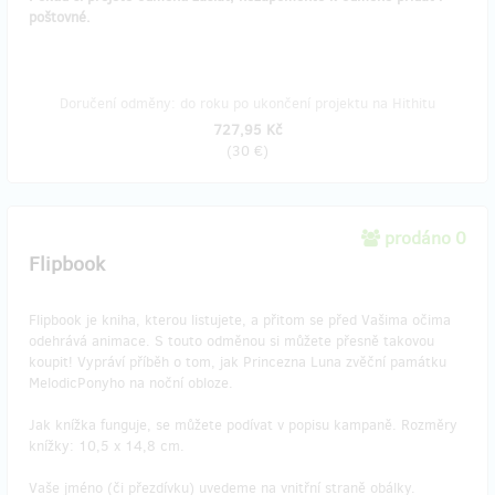
poštovné.
Doručení odměny: do roku po ukončení projektu na Hithitu
727,95 Kč
(
30 €
)
prodáno 0
Flipbook
Flipbook je kniha, kterou listujete, a přitom se před Vašima očima
odehrává animace. S touto odměnou si můžete přesně takovou
koupit! Vypráví příběh o tom, jak Princezna Luna zvěční památku
MelodicPonyho na noční obloze.
Jak knížka funguje, se můžete podívat v popisu kampaně. Rozměry
knížky: 10,5 x 14,8 cm.
Vaše jméno (či přezdívku) uvedeme na vnitřní straně obálky.