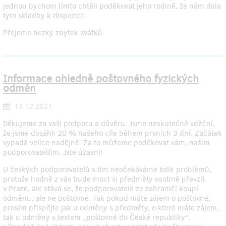
jednou bychom tímto chtěli poděkovat jeho rodině, že nám dala
tyto skladby k dispozici..
Přejeme hezký zbytek svátků.
Informace ohledně poštovného fyzických
odměn
13.12.2021
Děkujeme za vaši podporu a důvěru. Jsme neskutečně vděční,
že jsme dosáhli 20 % našeho cíle během prvních 3 dní. Začátek
vypadá velice nadějně. Za to můžeme poděkovat vám, našim
podporovatelům. Jste úžasní!
U českých podporovatelů s tím neočekáváme tolik problémů,
protože hodně z vás bude moct si předměty osobně převzít
v Praze, ale stává se, že podporovatelé ze zahraničí koupí
odměnu, ale ne poštovné. Tak pokud máte zájem o poštovné,
prosím přispějte jak u odměny s předměty, o které máte zájem,
tak u odměny s textem „poštovné do České republiky“,