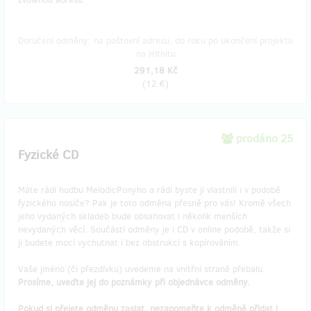
Doručení odměny: na poštovní adresu, do roku po ukončení projektu
na Hithitu
291,18 Kč
(
12 €
)
prodáno 25
Fyzické CD
Máte rádi hudbu MelodicPonyho a rádi byste ji vlastnili i v podobě
fyzického nosiče? Pak je toto odměna přesně pro vás! Kromě všech
jeho vydaných skladeb bude obsahovat i několik menších
nevydaných věcí. Součástí odměny je i CD v online podobě, takže si
ji budete moci vychutnat i bez obstrukcí s kopírováním.
Vaše jméno (či přezdívku) uvedeme na vnitřní straně přebalu.
Prosíme, uveďte jej do poznámky při objednávce odměny.
Pokud si přejete odměnu zaslat, nezapomeňte k odměně přidat i