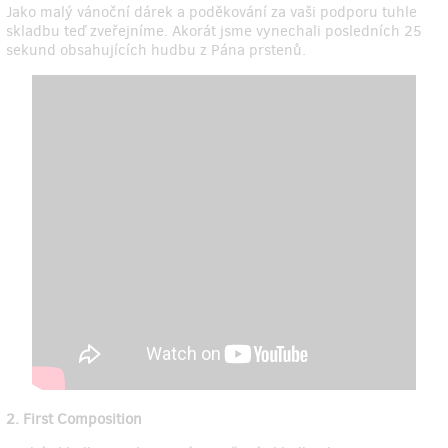
Jako malý vánoční dárek a poděkování za vaši podporu tuhle
skladbu teď zveřejníme. Akorát jsme vynechali posledních 25
sekund obsahujících hudbu z Pána prstenů.
2. First Composition