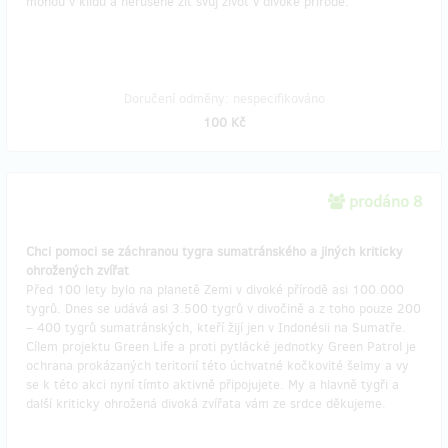
mohou v klidu a nerušeně žít svůj život v divoké přírodě.
Doručení odměny: nespecifikováno
100 Kč
prodáno 8
Chci pomoci se záchranou tygra sumatránského a jiných kriticky
ohrožených zvířat
Před 100 lety bylo na planetě Zemi v divoké přírodě asi 100.000
tygrů. Dnes se udává asi 3.500 tygrů v divočině a z toho pouze 200
– 400 tygrů sumatránských, kteří žijí jen v Indonésii na Sumatře.
Cílem projektu Green Life a proti pytlácké jednotky Green Patrol je
ochrana prokázaných teritorií této úchvatné kočkovité šelmy a vy
se k této akci nyní tímto aktivně připojujete. My a hlavně tygři a
další kriticky ohrožená divoká zvířata vám ze srdce děkujeme.