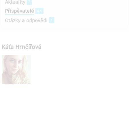
Aktuality
2
Přispěvatelé
44
Otázky a odpovědi
1
Káťa Hrnčířová