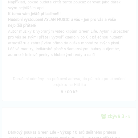
Například, pokud budete chtít tento poukaz darovat jako dárek
svým nejbližším apd.....
K tomu vám ještě přibalíme!!!
Hudební vystoupení AYLAN MUSIC u vás - jen pro vás a vaše
nejbližší přátelé
Autor muziky k vybraným video klipům Green Life, Aylan Fürbacher
pro vás se svými přáteli vytvoří kdekoliv po ČR báječnou hudební
atmosféru a zahrají vám přímo do ouška mnohé ze svých písní.
Léčivé mantry, indiánské písně s šamanskými bubny a djembe,
autorské folkové pecky s hlubokými texty a další ....
Doručení odměny: na poštovní adresu, do půl roku po ukončení
projektu na Hithitu
8 100 Kč
zbývá 3
z 3
Dárkový poukaz Green Life - Výkup 10 arů deštného pralesa