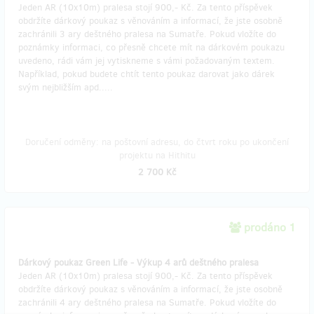
Jeden AR (10x10m) pralesa stojí 900,- Kč. Za tento příspěvek
obdržíte dárkový poukaz s věnováním a informací, že jste osobně
zachránili 3 ary deštného pralesa na Sumatře. Pokud vložíte do
poznámky informaci, co přesně chcete mít na dárkovém poukazu
uvedeno, rádi vám jej vytiskneme s vámi požadovaným textem.
Například, pokud budete chtít tento poukaz darovat jako dárek
svým nejbližším apd.....
Doručení odměny: na poštovní adresu, do čtvrt roku po ukončení
projektu na Hithitu
2 700 Kč
prodáno 1
Dárkový poukaz Green Life - Výkup 4 arů deštného pralesa
Jeden AR (10x10m) pralesa stojí 900,- Kč. Za tento příspěvek
obdržíte dárkový poukaz s věnováním a informací, že jste osobně
zachránili 4 ary deštného pralesa na Sumatře. Pokud vložíte do