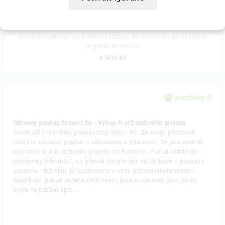
Doručení odměny: na poštovní adresu, do čtvrt roku po ukončení
projektu na Hithitu
4 500 Kč
prodáno 0
Dárkový poukaz Green Life - Výkup 6 arů deštného pralesa
Jeden AR (10x10m) pralesa stojí 900,- Kč. Za tento příspěvek
obdržíte dárkový poukaz s věnováním a informací, že jste osobně
zachránili 6 arů deštného pralesa na Sumatře. Pokud vložíte do
poznámky informaci, co přesně chcete mít na dárkovém poukazu
uvedeno, rádi vám jej vytiskneme s vámi požadovaným textem.
Například, pokud budete chtít tento poukaz darovat jako dárek
svým nejbližším apd.....