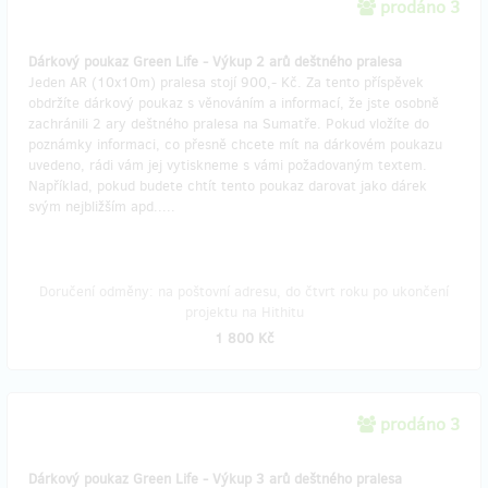
prodáno 3
Dárkový poukaz Green Life - Výkup 2 arů deštného pralesa
Jeden AR (10x10m) pralesa stojí 900,- Kč. Za tento příspěvek
obdržíte dárkový poukaz s věnováním a informací, že jste osobně
zachránili 2 ary deštného pralesa na Sumatře. Pokud vložíte do
poznámky informaci, co přesně chcete mít na dárkovém poukazu
uvedeno, rádi vám jej vytiskneme s vámi požadovaným textem.
Například, pokud budete chtít tento poukaz darovat jako dárek
svým nejbližším apd.....
Doručení odměny: na poštovní adresu, do čtvrt roku po ukončení
projektu na Hithitu
1 800 Kč
prodáno 3
Dárkový poukaz Green Life - Výkup 3 arů deštného pralesa