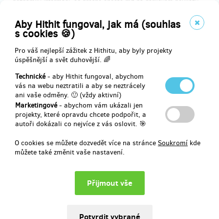
poznámky informaci, co přesně chcete mít na dárkovém poukazu
uvedeno, rádi vám jej vytiskneme s vámi požadovaným textem.
Například, pokud budete chtít tento poukaz darovat jako dárek
Aby Hithit fungoval, jak má (souhlas
svým nejbližším apd.....
s cookies 🍪)
Pro váš nejlepší zážitek z Hithitu, aby byly projekty
úspěšnější a svět duhovější. 🌈
Doručení odměny: na poštovní adresu, do čtvrt roku po ukončení
Technické
- aby Hithit fungoval, abychom
projektu na Hithitu
vás na webu neztratili a aby se neztrácely
3 600 Kč
ani vaše odměny. 🙂 (vždy aktivní)
Marketingové
- abychom vám ukázali jen
projekty, které opravdu chcete podpořit, a
autoři dokázali co nejvíce z vás oslovit. 🎯
prodáno 0
O cookies se můžete dozvedět více na stránce
Soukromí
kde
Dárkový poukaz Green Life - Výkup 5 arů deštného pralesa
můžete také změnit vaše nastavení.
Jeden AR (10x10m) pralesa stojí 900,- Kč. Za tento příspěvek
obdržíte dárkový poukaz s věnováním a informací, že jste osobně
zachránili 5 arů deštného pralesa na Sumatře. Pokud vložíte do
poznámky informaci, co přesně chcete mít na dárkovém poukazu
uvedeno, rádi vám jej vytiskneme s vámi požadovaným textem.
Například, pokud budete chtít tento poukaz darovat jako dárek
svým nejbližším apd.....