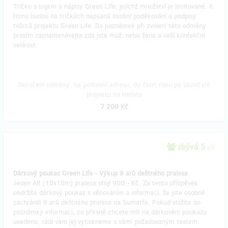
Tričko s logem a nápisy Green Life, jejíchž množství je limitované. K
tomu budou na tričkách napsaná osobní poděkování a podpisy
tvůrců projektu Green Life. Do poznámek při zvolení této odměny
prosím zaznamenávejte zda jste muž, nebo žena a vaší konfekční
velikost.
Doručení odměny: na poštovní adresu, do čtvrt roku po ukončení
projektu na Hithitu
7 200 Kč
zbývá 5
z 5
Dárkový poukaz Green Life - Výkup 9 arů deštného pralesa
Jeden AR (10x10m) pralesa stojí 900,- Kč. Za tento příspěvek
obdržíte dárkový poukaz s věnováním a informací, že jste osobně
zachránili 9 arů deštného pralesa na Sumatře. Pokud vložíte do
poznámky informaci, co přesně chcete mít na dárkovém poukazu
uvedeno, rádi vám jej vytiskneme s vámi požadovaným textem.