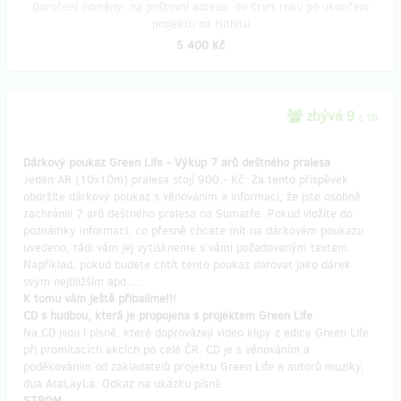
Doručení odměny: na poštovní adresu, do čtvrt roku po ukončení
projektu na Hithitu
5 400 Kč
zbývá 9
z 10
Dárkový poukaz Green Life - Výkup 7 arů deštného pralesa
Jeden AR (10x10m) pralesa stojí 900,- Kč. Za tento příspěvek
obdržíte dárkový poukaz s věnováním a informací, že jste osobně
zachránili 7 arů deštného pralesa na Sumatře. Pokud vložíte do
poznámky informaci, co přesně chcete mít na dárkovém poukazu
uvedeno, rádi vám jej vytiskneme s vámi požadovaným textem.
Například, pokud budete chtít tento poukaz darovat jako dárek
svým nejbližším apd.....
K tomu vám ještě přibalíme!!!
CD s hudbou, která je propojena s projektem Green Life
Na CD jsou i písně, které doprovázejí video klipy z edice Green Life
při promítacích akcích po celé ČR. CD je s věnováním a
poděkováním od zakladatelů projektu Green Life a autorů muziky,
dua AtaLayLa. Odkaz na ukázku písně
STROM