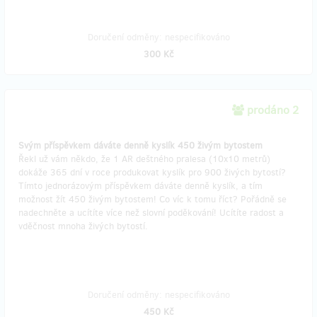
Doručení odměny: nespecifikováno
300 Kč
prodáno 2
Svým příspěvkem dáváte denně kyslík 450 živým bytostem
Řekl už vám někdo, že 1 AR deštného pralesa (10x10 metrů)
dokáže 365 dní v roce produkovat kyslík pro 900 živých bytostí?
Tímto jednorázovým příspěvkem dáváte denně kyslík, a tím
možnost žít 450 živým bytostem! Co víc k tomu říct? Pořádně se
nadechněte a ucítíte více než slovní poděkování! Ucítíte radost a
vděčnost mnoha živých bytostí.
Doručení odměny: nespecifikováno
450 Kč