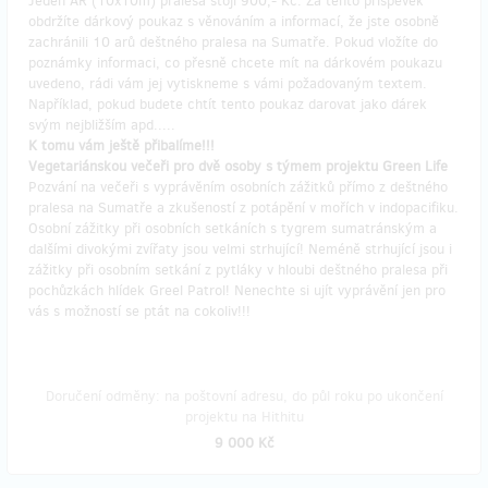
Jeden AR (10x10m) pralesa stojí 900,- Kč. Za tento příspěvek
obdržíte dárkový poukaz s věnováním a informací, že jste osobně
zachránili 10 arů deštného pralesa na Sumatře. Pokud vložíte do
poznámky informaci, co přesně chcete mít na dárkovém poukazu
uvedeno, rádi vám jej vytiskneme s vámi požadovaným textem.
Například, pokud budete chtít tento poukaz darovat jako dárek
svým nejbližším apd.....
K tomu vám ještě přibalíme!!!
Vegetariánskou večeři pro dvě osoby s týmem projektu Green Life
Pozvání na večeři s vyprávěním osobních zážitků přímo z deštného
pralesa na Sumatře a zkušeností z potápění v mořích v indopacifiku.
Osobní zážitky při osobních setkáních s tygrem sumatránským a
dalšími divokými zvířaty jsou velmi strhující! Neméně strhující jsou i
zážitky při osobním setkání z pytláky v hloubi deštného pralesa při
pochůzkách hlídek Greel Patrol! Nenechte si ujít vyprávění jen pro
vás s možností se ptát na cokoliv!!!
Doručení odměny: na poštovní adresu, do půl roku po ukončení
projektu na Hithitu
9 000 Kč