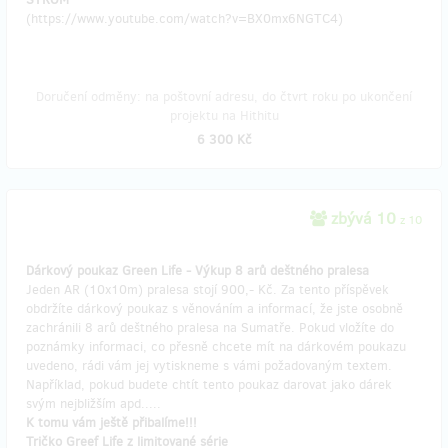
(https://www.youtube.com/watch?v=BX0mx6NGTC4)
Doručení odměny: na poštovní adresu, do čtvrt roku po ukončení
projektu na Hithitu
6 300 Kč
zbývá 10
z 10
Dárkový poukaz Green Life - Výkup 8 arů deštného pralesa
Jeden AR (10x10m) pralesa stojí 900,- Kč. Za tento příspěvek
obdržíte dárkový poukaz s věnováním a informací, že jste osobně
zachránili 8 arů deštného pralesa na Sumatře. Pokud vložíte do
poznámky informaci, co přesně chcete mít na dárkovém poukazu
uvedeno, rádi vám jej vytiskneme s vámi požadovaným textem.
Například, pokud budete chtít tento poukaz darovat jako dárek
svým nejbližším apd.....
K tomu vám ještě přibalíme!!!
Tričko Greef Life z limitované série