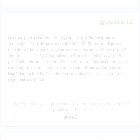
prodáno 13
Dárkový poukaz Green Life - Výkup 1 aru deštného pralesa
Jeden AR (10x10m) pralesa stojí 900,- Kč. Za tento příspěvek
obdržíte dárkový poukaz s věnováním a informací, že jste osobně
zachránili 1 ar deštného pralesa na Sumatře. Pokud vložíte do
poznámky informaci, co přesně chcete mít na dárkovém poukazu
uvedeno, rádi vám jej vytiskneme s vámi požadovaným textem.
Například, pokud budete chtít tento poukaz darovat jako dárek
svým nejbližším apd.....
Doručení odměny: na poštovní adresu, do čtvrt roku po ukončení
projektu na Hithitu
900 Kč