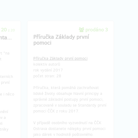
 20
prodáno 3
z 20
Příručka Základy první
nta...
pomoci
ýt "na
Příručka Základy první pomoci
t
kolektiv autorů
rok vydání 2017
počet stran: 28
terních
 první
Příručka, která pomáhá zachraňovat
lidské životy obsahuje hlavní principy a
e i něco
správné základní postupy první pomoci,
zpracované v souladu se Standardy první
pomoci ČČK z roku 2017.
nění
av a
V případě osobního vyzvednutí na ČČK
li
Ostrava dostanete nálepky první pomoci
tníky
jako dárek v hodnotě poštovného.