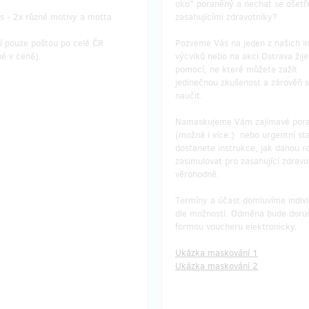
oko" poraněný a nechat se ošetři
střih, šířka 53 cm, délka 71 cm
s - 2x různé motivy a motta
zasahujícími zdravotníky?
čku k dolnímu okraji)
pánský střih, šířka 55 cm, délka
(od límečku k dolnímu okraji)
í pouze poštou po celé ČR
Pozveme Vás na jeden z našich in
e možno si vyzkoušet a
é v ceně).
výcviků nebo na akci Ostrava žije
out na OS ČČK Ostrava.
Tričko
je možno si vyzkoušet a
pomocí, ne které můžete zažít
vyzvednout na OS ČČK Ostrava.
jedinečnou zkušenost a zárověň s
dě osobního vyzvednutí na ČČK
naučit.
 dostanete nálepky první pomoci
V případě osobního vyzvednutí n
rek v hodnotě poštovného.
Ostrava dostanete nálepky první
Namaskujeme Vám zajímavé pora
jako dárek v hodnotě poštovného
(možná i více:) nebo urgentní st
učení poštou po ČR, prosím,
dostanete instrukce, jak danou ro
adresu. Poštovné v ceně.
Pro doručení poštou po ČR, prosí
zasimulovat pro zasahující zdravo
uvěďte adresu. Poštovné v ceně.
věrohodně.
Termíny a účast domluvíme indiv
dle možností. Odměna bude doru
čení odměny: do čtvrt roku po
Doručení odměny: do čtvrt ro
formou voucheru elektronicky.
končení projektu na Hithitu
ukončení projektu na Hithi
430 Kč
430 Kč
Ukázka maskování 1
Ukázka maskování 2
prodáno 1
zbývá