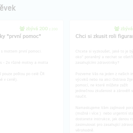
pěvek
zbývá 200
zbývá
z 200
ky "první pomoc"
Chci si zkusit roli figura
s mottem první pomoci.
Chcete si vyzkoušet, jaké to je b
oko" poraněný a nechat se ošetři
s - 2x různé motivy a motta
zasahujícími zdravotníky?
í pouze poštou po celé ČR
Pozveme Vás na jeden z našich in
é v ceně).
výcviků nebo na akci Ostrava žije
pomocí, ne které můžete zažít
jedinečnou zkušenost a zárověň s
naučit.
Namaskujeme Vám zajímavé pora
(možná i více:) nebo urgentní st
dostanete instrukce, jak danou ro
zasimulovat pro zasahující zdravo
věrohodně.