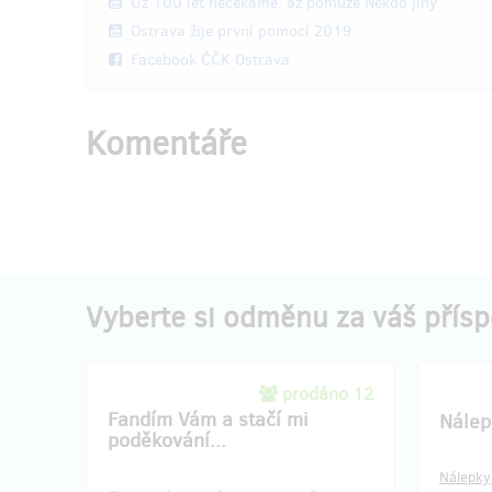
Už 100 let nečekáme, až pomůže Někdo jiný
Ostrava žije první pomocí 2019
Pro dor
uvěďte 
Facebook ČČK Ostrava
Komentáře
Doručení odměny: do čtvrt roku po
Doru
ukončení projektu na Hithitu
u
400 Kč
Vyberte si odměnu za váš přís
zbývá 6
z 9
prodáno 12
Tričko "Buš do mě, ať není po
Tričk
Fandím Vám a stačí mi
Nálep
mně" (S)
mně" 
poděkování...
Nálepky
Velikost S
Velikost