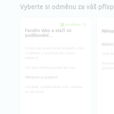
Vyberte si odměnu za váš přís
prodáno 12
Fandím Vám a stačí mi
Nálep
poděkování...
Nálepky
Chcete nás prostě jenom podpořit v tom,
co děláme a nevybrali jste si jinou
Sada 4k
odměnu?
Doručen
Pak tato odměna je právě pro Vás.
(poštovn
Děkujeme za podporu!
Certifikát s poděkováním Vám zašleme
na váš email.