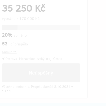
35 250 Kč
vybráno z
170 000 Kč
20%
splněno
53
lidí přispělo
Komunita
Ostrava, Moravskoslezský kraj, Česko
Neúspěšný
Všechno, nebo nic.
Projekt skončil 8.10.2021 v
13:11.