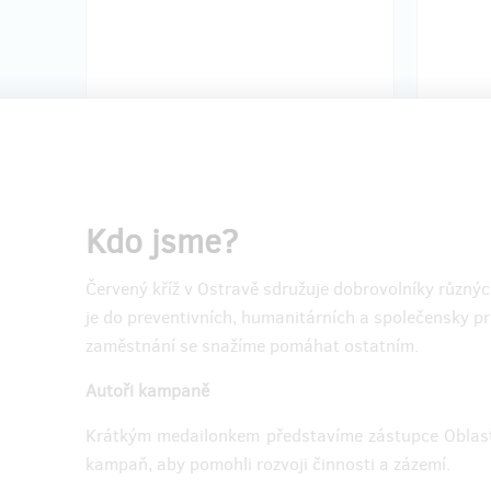
Kdo jsme?
Doručení odměny: do měsíce po ukončení
Doručen
projektu na Hithitu
měsíce
Červený kříž v Ostravě sdružuje dobrovolníky různý
100 Kč
je do preventivních, humanitárních a společensky 
zaměstnání se snažíme pomáhat ostatním.
zbývá 86
z 100
Autoři kampaně
Brož HUMANITA BeWooden
Placa
Krátkým medailonkem představíme zástupce Oblastní
Jedinečná edice luxusních dřevěných
Luxusní
kampaň, aby pomohli rozvoji činnosti a zázemí.
broží reprezentujících 7 základních