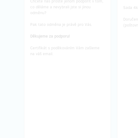
Chcete nás prostě jenom podpořit v tom,
pánský 
co děláme a nevybrali jste si jinou
Sada 4k
pánský střih, šířka 48 cm, délka 66 cm
(od líme
odměnu?
(od límečku k dolnímu okraji)
Doručen
Tričko
j
Pak tato odměna je právě pro Vás.
(poštovn
Tričko
je možno si vyzkoušet a
vyzvedn
vyzvednout na OS ČČK Ostrava.
Děkujeme za podporu!
V přípa
V případě osobního vyzvednutí na ČČK
Ostrava
Certifikát s poděkováním Vám zašleme
Ostrava dostanete nálepky první pomoci
jako dá
na váš email.
jako dárek v hodnotě poštovného.
Pro dor
Pro doručení poštou po ČR, prosím,
uvěďte 
uvěďte adresu. Poštovné v ceně.
Doručení odměny: do čtvrt roku po
Doru
ukončení projektu na Hithitu
u
430 Kč
zbývá 20
z 20