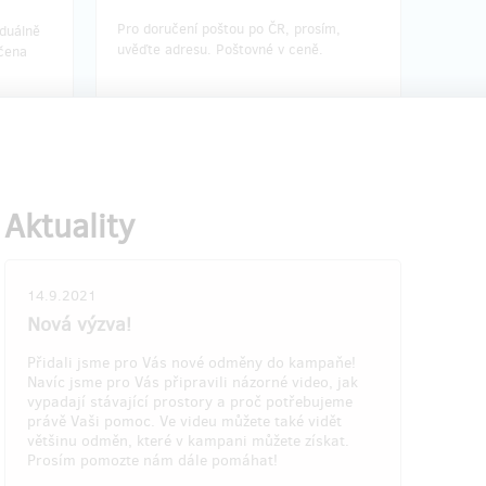
Pro doručení poštou po ČR, prosím,
iduálně
uvěďte adresu. Poštovné v ceně.
čena
Aktuality
končení
Doručení odměny: do čtvrt roku po
ukončení projektu na Hithitu
280 Kč
14.9.2021
Nová výzva!
Přidali jsme pro Vás nové odměny do kampaňe!
 19
zbývá 10
z 20
z 10
Navíc jsme pro Vás připravili názorné video, jak
Retro lékárnička bez vybavení
vypadají stávající prostory a proč potřebujeme
právě Vaši pomoc. Ve videu můžete také vidět
většinu odměn, které v kampani můžete získat.
m stavu,
Historická lékarnička
pro opravdové
Prosím pomozte nám dále pomáhat!
fajnšmekry. :)