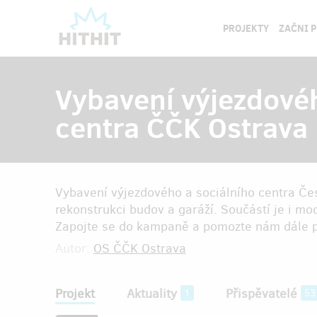
PROJEKTY
ZAČNI 
Vybavení výjezdovéh
centra ČČK Ostrava
Vybavení výjezdového a sociálního centra Če
rekonstrukci budov a garáží. Součástí je i 
Zapojte se do kampaně a pomozte nám dále 
Autor:
OS ČČK Ostrava
Projekt
Aktuality
Přispěvatelé
1
53