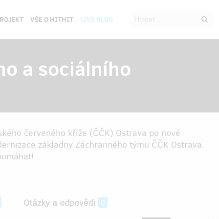
PROJEKT
VŠE O HITHIT
LIVE BLOG
o a sociálního
ského červeného kříže (ČČK) Ostrava po nové
modernizace základny Záchranného týmu ČČK Ostrava.
pomáhat!
Otázky a odpovědi
0