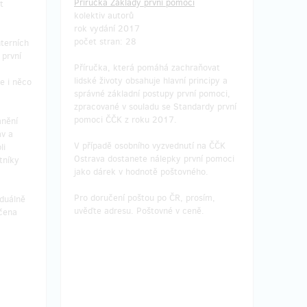
Příručka Základy první pomoci
t
kolektiv autorů
 74 cm
pánský střih, šířka 57 cm, délka 76 cm
rok vydání 2017
(od límečku k dolnímu okraji)
počet stran: 28
terních
 první
Tričko
je možno si vyzkoušet a
Příručka, která pomáhá zachraňovat
vyzvednout na OS ČČK Ostrava.
lidské životy obsahuje hlavní principy a
e i něco
správné základní postupy první pomoci,
a ČČK
V případě osobního vyzvednutí na ČČK
zpracované v souladu se Standardy první
 pomoci
Ostrava dostanete nálepky první pomoci
pomoci ČČK z roku 2017.
nění
.
jako dárek v hodnotě poštovného.
av a
V případě osobního vyzvednutí na ČČK
li
m,
Pro doručení poštou po ČR, prosím,
Ostrava dostanete nálepky první pomoci
tníky
uvěďte adresu. Poštovné v ceně.
jako dárek v hodnotě poštovného.
Pro doručení poštou po ČR, prosím,
iduálně
uvěďte adresu. Poštovné v ceně.
čena
ku po
Doručení odměny: do čtvrt roku po
tu
ukončení projektu na Hithitu
430 Kč
 10
zbývá 7
z 10
z 10