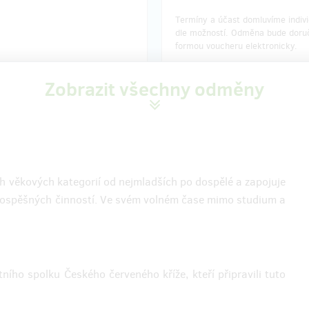
Termíny a účast domluvíme indiv
dle možností. Odměna bude doru
formou voucheru elektronicky.
Ukázka maskování 1
Zobrazit všechny odměny
Ukázka maskování 2
í odměny: na poštovní adresu, do
Doručení odměny: do roku po u
 po ukončení projektu na Hithitu
projektu na Hithitu
ch věkových kategorií od nejmladších po dospělé a zapojuje
140 Kč
200 Kč
prospěšných činností. Ve svém volném čase mimo studium a
zbývá 40
zbývá
z 40
tka ČČK
Polní láhev
ho spolku Českého červeného kříže, kteří připravili tuto
placatka
s logem ČČK
Historická polní láhev
ve výborné
možno používat.