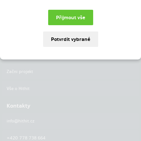
Instagram
LinkedIn
Hithit
Projekty
Začni projekt
Vše o Hithit
Kontakty
info@hithit.cz
+420 778 738 664