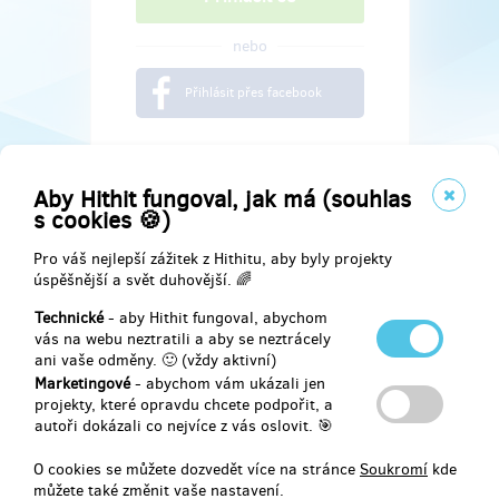
nebo
Přihlásit přes facebook
Aby Hithit fungoval, jak má (souhlas
s cookies 🍪)
Pro váš nejlepší zážitek z Hithitu, aby byly projekty
úspěšnější a svět duhovější. 🌈
Technické
- aby Hithit fungoval, abychom
vás na webu neztratili a aby se neztrácely
ani vaše odměny. 🙂 (vždy aktivní)
Marketingové
- abychom vám ukázali jen
Najdete nás na
projekty, které opravdu chcete podpořit, a
autoři dokázali co nejvíce z vás oslovit. 🎯
Facebook
O cookies se můžete dozvedět více na stránce
Soukromí
kde
můžete také změnit vaše nastavení.