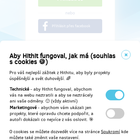
nebo
Přihlásit přes facebook
Aby Hithit fungoval, jak má (souhlas
s cookies 🍪)
Pro váš nejlepší zážitek z Hithitu, aby byly projekty
úspěšnější a svět duhovější. 🌈
Technické
- aby Hithit fungoval, abychom
vás na webu neztratili a aby se neztrácely
ani vaše odměny. 🙂 (vždy aktivní)
Marketingové
- abychom vám ukázali jen
Najdete nás na
projekty, které opravdu chcete podpořit, a
autoři dokázali co nejvíce z vás oslovit. 🎯
Facebook
O cookies se můžete dozvedět více na stránce
Soukromí
kde
můžete také změnit vaše nastavení.