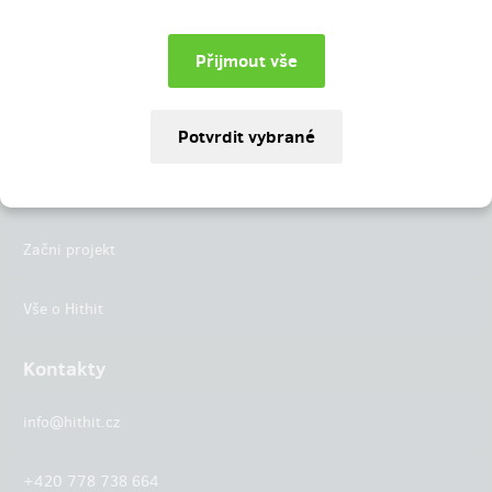
Instagram
LinkedIn
Hithit
Projekty
Začni projekt
Vše o Hithit
Kontakty
info@hithit.cz
+420 778 738 664