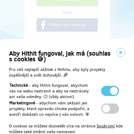
nebo
Přihlásit přes facebook
Aby Hithit fungoval, jak má (souhlas
s cookies 🍪)
Pro váš nejlepší zážitek z Hithitu, aby byly projekty
úspěšnější a svět duhovější. 🌈
Technické
- aby Hithit fungoval, abychom
vás na webu neztratili a aby se neztrácely
ani vaše odměny. 🙂 (vždy aktivní)
Marketingové
- abychom vám ukázali jen
Najdete nás na
projekty, které opravdu chcete podpořit, a
autoři dokázali co nejvíce z vás oslovit. 🎯
Facebook
O cookies se můžete dozvedět více na stránce
Soukromí
kde
můžete také změnit vaše nastavení.