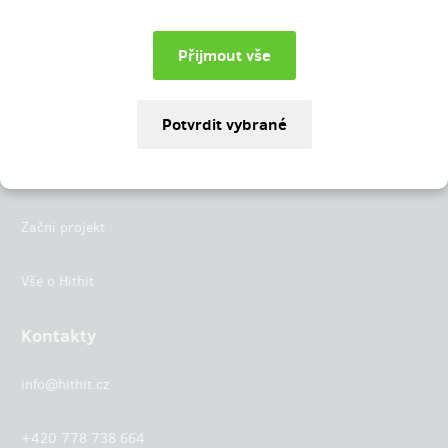
Instagram
LinkedIn
Hithit
Projekty
Začni projekt
Vše o Hithit
Kontakty
info@hithit.cz
+420 778 738 664