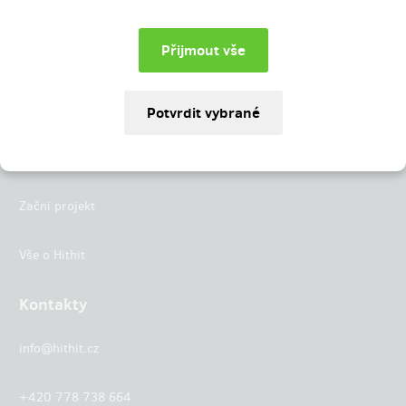
Instagram
LinkedIn
Hithit
Projekty
Začni projekt
Vše o Hithit
Kontakty
info@hithit.cz
+420 778 738 664