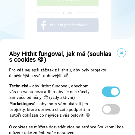
nebo
Přihlásit přes facebook
Aby Hithit fungoval, jak má (souhlas
s cookies 🍪)
Pro váš nejlepší zážitek z Hithitu, aby byly projekty
úspěšnější a svět duhovější. 🌈
Technické
- aby Hithit fungoval, abychom
vás na webu neztratili a aby se neztrácely
ani vaše odměny. 🙂 (vždy aktivní)
Marketingové
- abychom vám ukázali jen
Najdete nás na
projekty, které opravdu chcete podpořit, a
autoři dokázali co nejvíce z vás oslovit. 🎯
Facebook
O cookies se můžete dozvedět více na stránce
Soukromí
kde
můžete také změnit vaše nastavení.