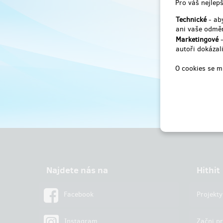
Pro váš nejlepš
Technické
- aby
ani vaše odměn
Marketingové
-
autoři dokázali
O cookies se m
Najdete nás na
Hithit
Facebook
Projekty
Instagram
Začni pr