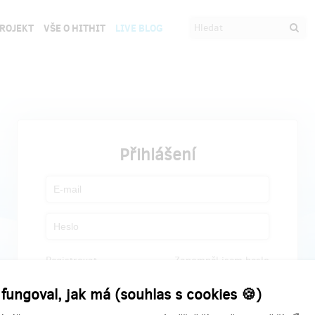
PROJEKT
VŠE O HITHIT
LIVE BLOG
Přihlášení
Registrovat
Zapomněl jsem heslo
 fungoval, jak má (souhlas s cookies 🍪)