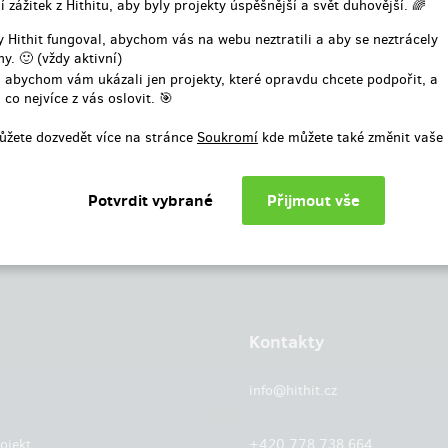
í zážitek z Hithitu, aby byly projekty úspěšnější a svět duhovější. 🌈
nebo
 Hithit fungoval, abychom vás na webu neztratili a aby se neztrácely
y. 🙂 (vždy aktivní)
Přihlásit přes facebook
 abychom vám ukázali jen projekty, které opravdu chcete podpořit, a
 co nejvíce z vás oslovit. 🎯
ůžete dozvedět více na stránce
Soukromí
kde můžete také změnit vaše 
Kontakty
info@hithit.cz
ojekt
+420 778 738 664