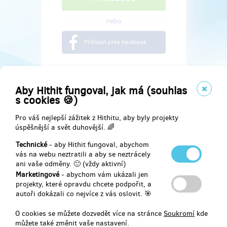
nebo
Přihlásit přes facebook
Aby Hithit fungoval, jak má (souhlas
s cookies 🍪)
Pro váš nejlepší zážitek z Hithitu, aby byly projekty
úspěšnější a svět duhovější. 🌈
Technické
- aby Hithit fungoval, abychom
vás na webu neztratili a aby se neztrácely
ani vaše odměny. 🙂 (vždy aktivní)
Marketingové
- abychom vám ukázali jen
Najdete nás na
projekty, které opravdu chcete podpořit, a
autoři dokázali co nejvíce z vás oslovit. 🎯
Facebook
O cookies se můžete dozvedět více na stránce
Soukromí
kde
můžete také změnit vaše nastavení.