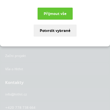
Instagram
LinkedIn
Hithit
Projekty
Začni projekt
Vše o Hithit
Kontakty
info@hithit.cz
+420 778 738 664