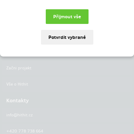
Instagram
LinkedIn
Hithit
Projekty
Začni projekt
Vše o Hithit
Kontakty
info@hithit.cz
+420 778 738 664