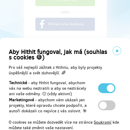
nebo
Přihlásit přes facebook
Aby Hithit fungoval, jak má (souhlas
s cookies 🍪)
Pro váš nejlepší zážitek z Hithitu, aby byly projekty
úspěšnější a svět duhovější. 🌈
Technické
- aby Hithit fungoval, abychom
vás na webu neztratili a aby se neztrácely
ani vaše odměny. 🙂 (vždy aktivní)
Marketingové
- abychom vám ukázali jen
Najdete nás na
projekty, které opravdu chcete podpořit, a
autoři dokázali co nejvíce z vás oslovit. 🎯
Facebook
O cookies se můžete dozvedět více na stránce
Soukromí
kde
můžete také změnit vaše nastavení.