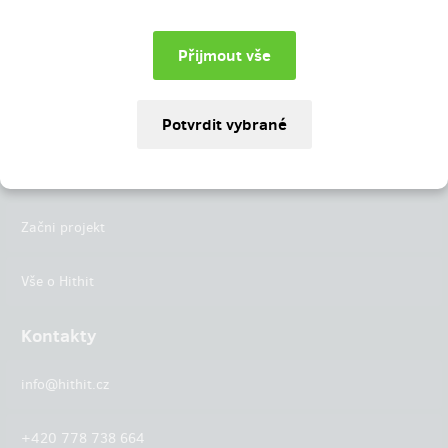
Instagram
LinkedIn
Hithit
Projekty
Začni projekt
Vše o Hithit
Kontakty
info@hithit.cz
+420 778 738 664