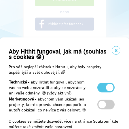
nebo
Přihlásit přes facebook
Aby Hithit fungoval, jak má (souhlas
s cookies 🍪)
Pro váš nejlepší zážitek z Hithitu, aby byly projekty
úspěšnější a svět duhovější. 🌈
Technické
- aby Hithit fungoval, abychom
vás na webu neztratili a aby se neztrácely
ani vaše odměny. 🙂 (vždy aktivní)
Marketingové
- abychom vám ukázali jen
Najdete nás na
projekty, které opravdu chcete podpořit, a
autoři dokázali co nejvíce z vás oslovit. 🎯
Facebook
O cookies se můžete dozvedět více na stránce
Soukromí
kde
můžete také změnit vaše nastavení.