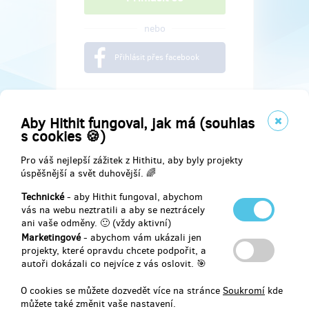
nebo
Přihlásit přes facebook
Aby Hithit fungoval, jak má (souhlas
s cookies 🍪)
Pro váš nejlepší zážitek z Hithitu, aby byly projekty
úspěšnější a svět duhovější. 🌈
Technické
- aby Hithit fungoval, abychom
vás na webu neztratili a aby se neztrácely
ani vaše odměny. 🙂 (vždy aktivní)
Marketingové
- abychom vám ukázali jen
Najdete nás na
projekty, které opravdu chcete podpořit, a
autoři dokázali co nejvíce z vás oslovit. 🎯
Facebook
O cookies se můžete dozvedět více na stránce
Soukromí
kde
můžete také změnit vaše nastavení.