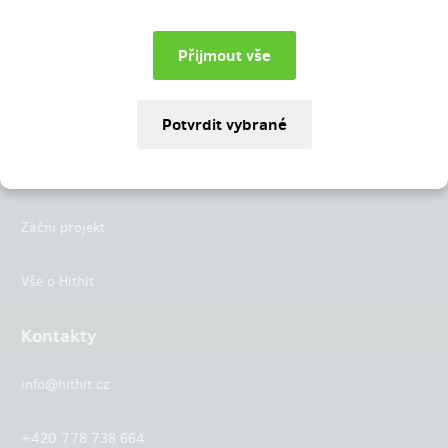
Instagram
LinkedIn
Hithit
Projekty
Začni projekt
Vše o Hithit
Kontakty
info@hithit.cz
+420 778 738 664