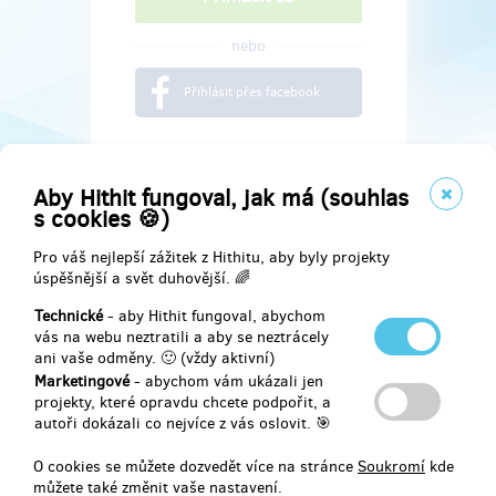
nebo
Přihlásit přes facebook
Aby Hithit fungoval, jak má (souhlas
s cookies 🍪)
Pro váš nejlepší zážitek z Hithitu, aby byly projekty
úspěšnější a svět duhovější. 🌈
Technické
- aby Hithit fungoval, abychom
vás na webu neztratili a aby se neztrácely
ani vaše odměny. 🙂 (vždy aktivní)
Marketingové
- abychom vám ukázali jen
Najdete nás na
projekty, které opravdu chcete podpořit, a
autoři dokázali co nejvíce z vás oslovit. 🎯
Facebook
O cookies se můžete dozvedět více na stránce
Soukromí
kde
můžete také změnit vaše nastavení.