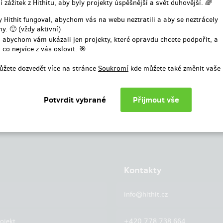
í zážitek z Hithitu, aby byly projekty úspěšnější a svět duhovější. 🌈
nebo
 Hithit fungoval, abychom vás na webu neztratili a aby se neztrácely
y. 🙂 (vždy aktivní)
Přihlásit přes facebook
 abychom vám ukázali jen projekty, které opravdu chcete podpořit, a
 co nejvíce z vás oslovit. 🎯
ůžete dozvedět více na stránce
Soukromí
kde můžete také změnit vaše 
Kontakty
info@hithit.cz
ojekt
+420 778 738 664