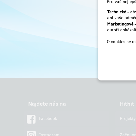
Pro váš nejlepš
Technické
- aby
ani vaše odměn
Marketingové
-
autoři dokázali
O cookies se m
Najdete nás na
Hithit
Facebook
Projekty
Instagram
Začni pr