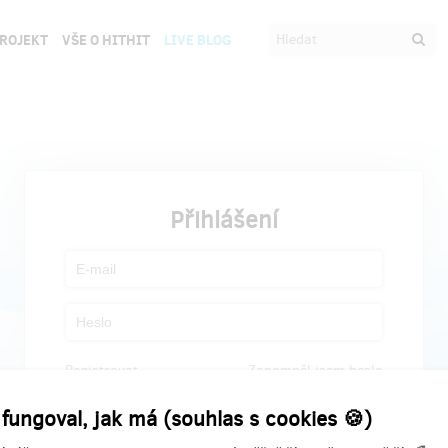
PROJEKT
VŠE O HITHIT
LIVE BLOG
Přihlášení
Registrovat
Zapomněl jsem heslo
 fungoval, jak má (souhlas s cookies 🍪)