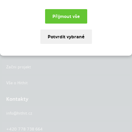
Instagram
LinkedIn
Hithit
Projekty
Začni projekt
Vše o Hithit
Kontakty
info@hithit.cz
+420 778 738 664