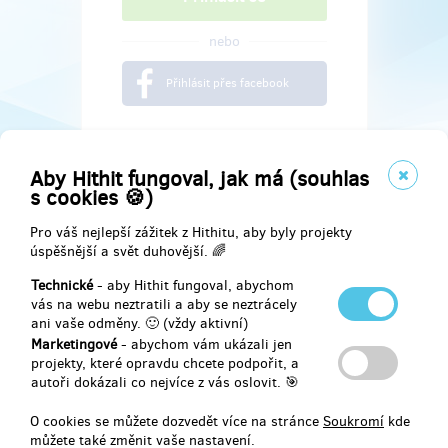
nebo
Přihlásit přes facebook
Aby Hithit fungoval, jak má (souhlas
s cookies 🍪)
Pro váš nejlepší zážitek z Hithitu, aby byly projekty
úspěšnější a svět duhovější. 🌈
Technické
- aby Hithit fungoval, abychom
vás na webu neztratili a aby se neztrácely
ani vaše odměny. 🙂 (vždy aktivní)
Marketingové
- abychom vám ukázali jen
Najdete nás na
projekty, které opravdu chcete podpořit, a
autoři dokázali co nejvíce z vás oslovit. 🎯
Facebook
O cookies se můžete dozvedět více na stránce
Soukromí
kde
můžete také změnit vaše nastavení.