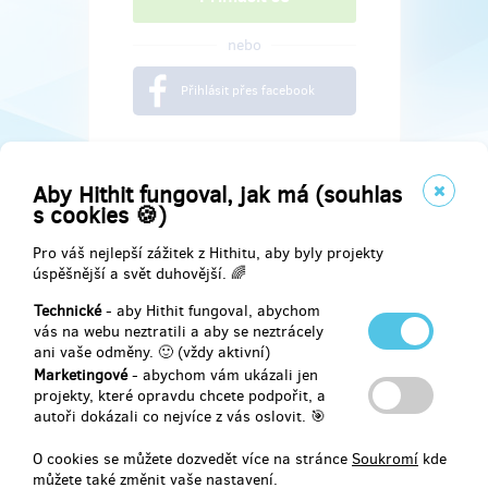
nebo
Přihlásit přes facebook
Aby Hithit fungoval, jak má (souhlas
s cookies 🍪)
Pro váš nejlepší zážitek z Hithitu, aby byly projekty
úspěšnější a svět duhovější. 🌈
Technické
- aby Hithit fungoval, abychom
vás na webu neztratili a aby se neztrácely
ani vaše odměny. 🙂 (vždy aktivní)
Marketingové
- abychom vám ukázali jen
Najdete nás na
projekty, které opravdu chcete podpořit, a
autoři dokázali co nejvíce z vás oslovit. 🎯
Facebook
O cookies se můžete dozvedět více na stránce
Soukromí
kde
můžete také změnit vaše nastavení.