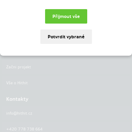
Instagram
LinkedIn
Hithit
Projekty
Začni projekt
Vše o Hithit
Kontakty
info@hithit.cz
+420 778 738 664