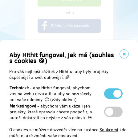
nebo
Přihlásit přes facebook
Aby Hithit fungoval, jak má (souhlas
s cookies 🍪)
Pro váš nejlepší zážitek z Hithitu, aby byly projekty
úspěšnější a svět duhovější. 🌈
Technické
- aby Hithit fungoval, abychom
vás na webu neztratili a aby se neztrácely
ani vaše odměny. 🙂 (vždy aktivní)
Marketingové
- abychom vám ukázali jen
Najdete nás na
projekty, které opravdu chcete podpořit, a
autoři dokázali co nejvíce z vás oslovit. 🎯
Facebook
O cookies se můžete dozvedět více na stránce
Soukromí
kde
můžete také změnit vaše nastavení.