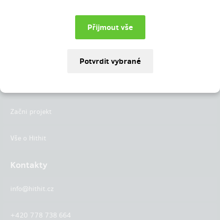
Instagram
LinkedIn
Hithit
Projekty
Začni projekt
Vše o Hithit
Kontakty
info@hithit.cz
+420 778 738 664